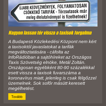
Nagyon lassan tér vissza a taxisok forgalma
A Budapesti Közlekedési Központ nem kért
a taxisoktól javaslatokat a tarifák
megváltoztatására - cáfolta az
InfoRádióban a sajtóhíreket az Országos
Taxis Szövetség elnöke, Metál Zoltán.
Országosan egyébként 80-90 százalékkal
esett vissza a taxisok fuvarszáma a
koronavírus miatt, jelenleg is csak félgőzzel
üzemelnek. Sok sofőr másütt keresett
megélhetést.
Tovább