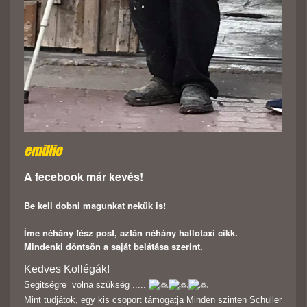
emillio
A fecebook már kevés!
Be kell dobni magunkat nekük is!
Íme néhány fész post, aztán néhány hallotaxi cikk.
Mindenki döntsön a saját belátása szerint.
Kedves Kollégák!
Segitségre volna szükség .....
Mint tudjátok, egy kis csoport támogatja Minden szinten Schuller