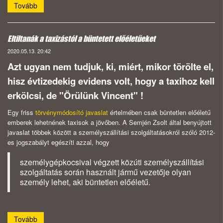
Tovább
Eltiltanák a taxizástól a büntetett előéletűeket
2020.05.13. 20:42
Azt ugyan nem tudjuk, ki, miért, mikor törölte el,
hisz évtizedekig evidens volt, hogy a taxihoz kell
erkölcsi, de "Örülünk Vincent" !
Egy friss
törvénymódosító javaslat
értelmében csak büntetlen előéletű
emberek lehetnének taxisok a jövőben. A Semjén Zsolt által benyújtott
javaslat többek között a személyszállítási szolgáltatásokról szóló 2012-
es jogszabályt egészíti azzal, hogy
személygépkocsival végzett közúti személyszállítási
szolgáltatás során használt jármű vezetője olyan
személy lehet, aki büntetlen előéletű.
Tovább