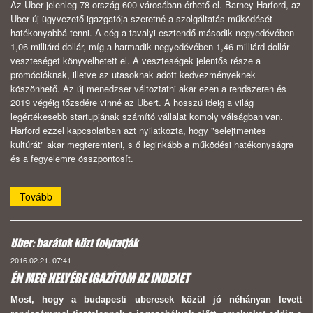
Az Uber jelenleg 78 ország 600 városában érhető el. Barney Harford, az
Uber új ügyvezető igazgatója szeretné a szolgáltatás működését
hatékonyabbá tenni. A cég a tavalyi esztendő második negyedévében
1,06 milliárd dollár, míg a harmadik negyedévében 1,46 milliárd dollár
veszteséget könyvelhetett el. A veszteségek jelentős része a
promócióknak, illetve az utasoknak adott kedvezményeknek
köszönhető. Az új menedzser változtatni akar ezen a rendszeren és
2019 végéig tőzsdére vinné az Ubert. A hosszú ideig a világ
legértékesebb startupjának számító vállalat komoly válságban van.
Harford ezzel kapcsolatban azt nyilatkozta, hogy "selejtmentes
kultúrát" akar megteremteni, s ő leginkább a működési hatékonyságra
és a fegyelemre összpontosít.
Tovább
Uber: barátok közt folytatják
2016.02.21. 07:41
ÉN MEG HELYÉRE IGAZÍTOM AZ INDEXET
Most, hogy a budapesti uberesek közül jó néhányan levett