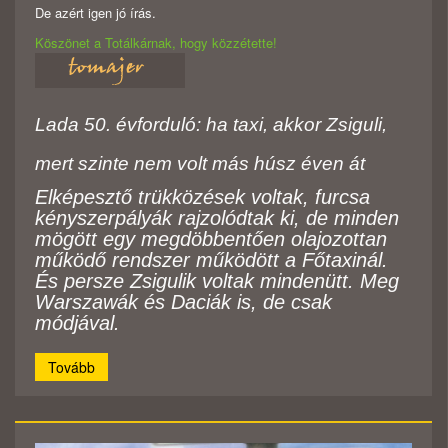
De azért igen jó írás.
Köszönet a Totálkárnak, hogy közzétette!
Lada 50. évforduló: ha taxi, akkor Zsiguli,
mert szinte nem volt más húsz éven át
Elképesztő trükközések voltak, furcsa
kényszerpályák rajzolódtak ki, de minden
mögött egy megdöbbentően olajozottan
működő rendszer működött a Főtaxinál.
És persze Zsigulik voltak mindenütt. Meg
Warszawák és Daciák is, de csak
módjával.
Tovább