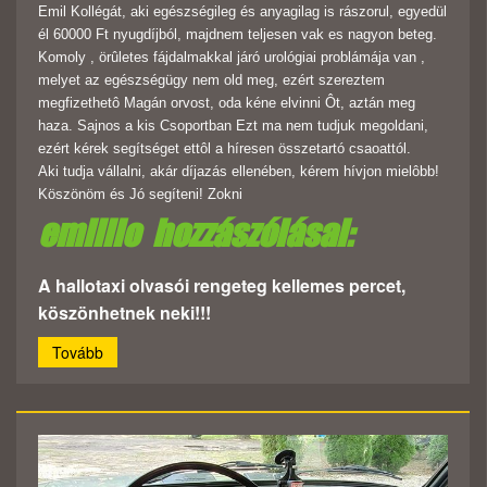
Emil Kollégát, aki egészségileg és anyagilag is rászorul, egyedül
él 60000 Ft nyugdíjból, majdnem teljesen vak es nagyon beteg.
Komoly , örûletes fájdalmakkal járó urológiai problámája van ,
melyet az egészségügy nem old meg, ezért szereztem
megfizethetô Magán orvost, oda kéne elvinni Ôt, aztán meg
haza. Sajnos a kis Csoportban Ezt ma nem tudjuk megoldani,
ezért kérek segítséget ettôl a híresen összetartó csaoattól.
Aki tudja vállalni, akár díjazás ellenében, kérem hívjon mielôbb!
Köszönöm és Jó segíteni! Zokni
emillio hozzászólásai:
A hallotaxi olvasói rengeteg kellemes percet,
köszönhetnek neki!!!
Tovább