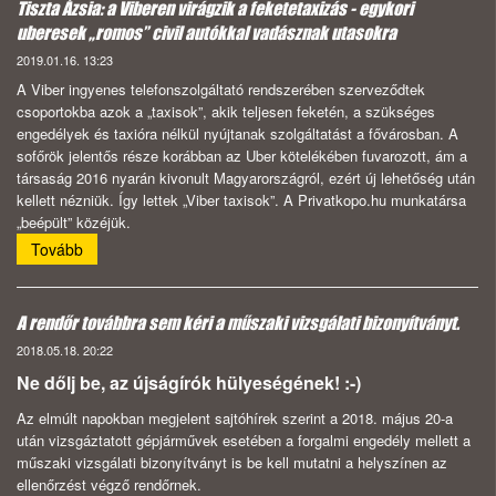
Tiszta Ázsia: a Viberen virágzik a feketetaxizás - egykori
uberesek „romos” civil autókkal vadásznak utasokra
2019.01.16. 13:23
A Viber ingyenes telefonszolgáltató rendszerében szerveződtek
csoportokba azok a „taxisok”, akik teljesen feketén, a szükséges
engedélyek és taxióra nélkül nyújtanak szolgáltatást a fővárosban. A
sofőrök jelentős része korábban az Uber kötelékében fuvarozott, ám a
társaság 2016 nyarán kivonult Magyarországról, ezért új lehetőség után
kellett nézniük. Így lettek „Viber taxisok”. A Privatkopo.hu munkatársa
„beépült” közéjük.
Tovább
A rendőr továbbra sem kéri a műszaki vizsgálati bizonyítványt.
2018.05.18. 20:22
Ne dőlj be, az újságírók hülyeségének! :-)
Az elmúlt napokban megjelent sajtóhírek szerint a 2018. május 20-a
után vizsgáztatott gépjárművek esetében a forgalmi engedély mellett a
műszaki vizsgálati bizonyítványt is be kell mutatni a helyszínen az
ellenőrzést végző rendőrnek.