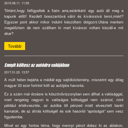
2015.08.11. 11:53
Történt,hogy felfigyeltek a fiaim arra,esténként egy autó áll meg a
kapunk előtt! Kezdett bosszantóvá válni és kíváncsivá tenni,miért?
Egyszer pont akkor mikor indulni készültem dolgozni.Utána mentem
megelőztem de nem szálltam ki mert kíváncsi voltam kiszáll-e mit
akar?
Tovább
Ennyit költesz az autódra valójában
2017.01.20. 13:57
A múlt héten bejárta a médiát egy sajtóközlemény, miszerint egy átlag
magyar 33 ezer forintot költ az autójára havonta.
Ez a szám már érzésre is köszönőviszonyban sem állhat a valósággal,
mert rengeteg nagyon is valóságos költséggel nem számol, mint
például értékvesztés, az autóba ölt pénzed miatt elvesztett banki
kamatok, de az átírás költségét és sok hasonló “apróságot” sem vesz
figyelembe.
Mivel ez egy fontos téma, hogy mennyi pénzt dobsz ki az ablakon,