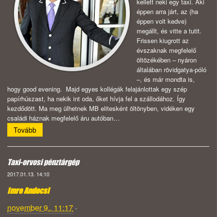
kellett neki egy taxi. Aki
éppen arra járt, az (ha
éppen volt kedve)
megállt, és vitte a tutit.
Frissen kiugrott az
évszaknak megfelelő
öltözékében – nyáron
általában rövidgatya-póló
–, és már mondta is,
hogy good evening. Majd egyes kollégák felajánlottak egy szép
papírhúszast, ha nekik int oda, őket hívja fel a szállodához. Így
kezdődött. Ma meg ülhetnek MB elitesként öltönyben, vidéken egy
családi háznak megfelelő áru autóban…
Tovább
Taxi-orvosi pénztárgép
2017.01.13. 14:10
Imre Andocsi
november 9., 11:17
·