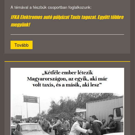
A témával a fészbúk csoportban foglalkozunk:
IFKA Elektromos autó pályázat Taxis tagozat. Együtt többre
megyünk!
Tovább