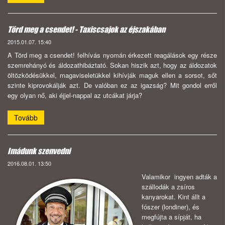
Törd meg a csendet! - Taxiscsajok az éjszakában
2015.01.07. 15:40
A Törd meg a csendet! felhívás nyomán érkezett reagálások egy része
szemrehányó és áldozathibáztató. Sokan hiszik azt, hogy az áldozatok
öltözködésükkel, magaviseletükkel kihívják maguk ellen a sorsot, sőt
szinte kiprovokálják azt. De valóban ez az igazság? Mit gondol erről
egy olyan nő, aki éjjel-nappal az utcákat járja?
Tovább
Imádunk szenvedni
2016.08.01. 13:50
Valamikor ingyen adták a
szállodák a zsíros
kanyarokat. Kint állt a
fószer (londiner), és
megfújta a sípját, ha