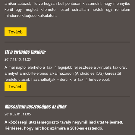
amikor autózol, illetve hogyan kell pontosan kiszámolni, hogy mennyibe
kerül egy megtett kilométer, ezért csináltam nektek egy remélem
mindenre kiterjedő kalkulátort.
Tovább
Itt a virtuális taxióra:
2017.11.13. 11:23
A mai naptól elérhető a Taxi 4 legújabb fejlesztése a „virtuális taxióra”,
amelyet a mobiltelefonos alkalmazáson (Android és iOS) keresztül
rendelő utasok használhatják – derül ki a Taxi 4 hírleveléből.
Tovább
Masszívan veszteséges az Uber
2018.02.01. 11:05
A közösségi utazásmegosztó tavaly négymilliárd utat teljesített.
Kérdéses, hogy mit hoz számára a 2018-as esztendő.