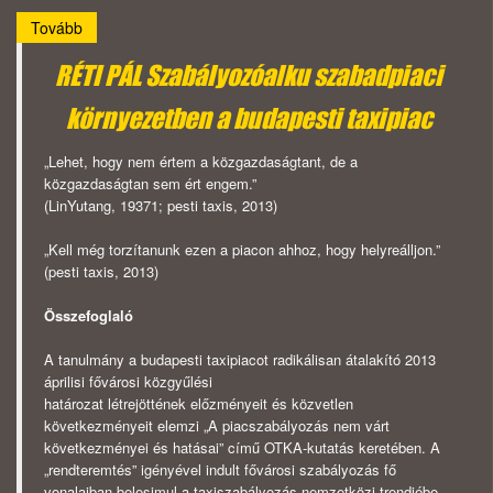
Tovább
RÉTI PÁL Szabályozóalku szabadpiaci
környezetben a budapesti taxipiac
„Lehet, hogy nem értem a közgazdaságtant, de a
közgazdaságtan sem ért engem.”
(LinYutang, 19371; pesti taxis, 2013)
„Kell még torzítanunk ezen a piacon ahhoz, hogy helyreálljon.”
(pesti taxis, 2013)
Összefoglaló
A tanulmány a budapesti taxipiacot radikálisan átalakító 2013
áprilisi fővárosi közgyűlési
határozat létrejöttének előzményeit és közvetlen
következményeit elemzi „A piacszabályozás nem várt
következményei és hatásai” című OTKA-kutatás keretében. A
„rendteremtés” igényével indult fővárosi szabályozás fő
vonalaiban belesimul a taxiszabályozás nemzetközi trendjébe –