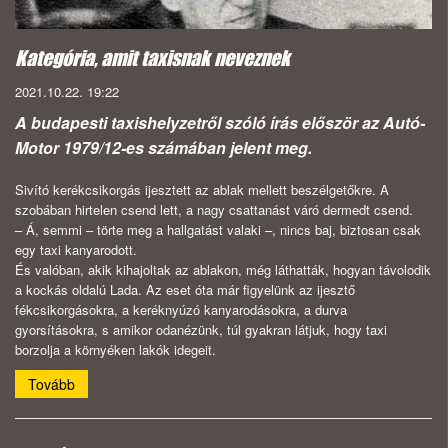
Kategória, amit taxisnak neveznek
2021.10.22. 19:22
A budapesti taxishelyzetről szóló írás először az Autó-
Motor 1979/12-es számában jelent meg.
Sivító kerékcsikorgás ijesztett az ablak mellett beszélgetőkre. A
szobában hirtelen csend lett, a nagy csattanást váró dermedt csend.
– Á, semmi – törte meg a hallgatást valaki –, nincs baj, biztosan csak
egy taxi kanyarodott.
És valóban, akik kihajoltak az ablakon, még láthatták, hogyan távolodik
a kockás oldalú Lada. Az eset óta már figyelünk az ijesztő
fékcsikorgásokra, a keréknyúzó kanyarodásokra, a durva
gyorsításokra, s amikor odanézünk, túl gyakran látjuk, hogy taxi
borzolja a környéken lakók idegeit.
Tovább