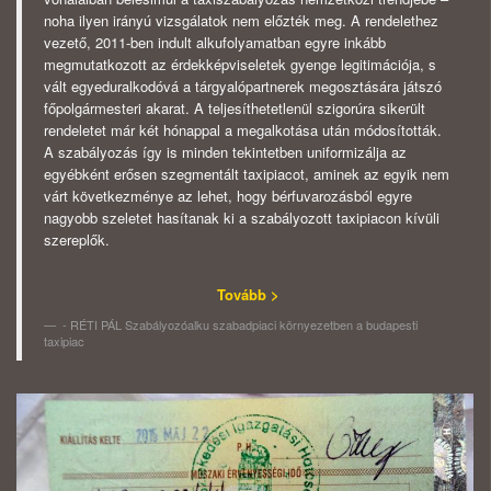
noha ilyen irányú vizsgálatok nem előzték meg. A rendelethez
vezető, 2011-ben indult alkufolyamatban egyre inkább
megmutatkozott az érdekképviseletek gyenge legitimációja, s
vált egyeduralkodóvá a tárgyalópartnerek megosztására játszó
főpolgármesteri akarat. A teljesíthetetlenül szigorúra sikerült
rendeletet már két hónappal a megalkotása után módosították.
A szabályozás így is minden tekintetben uniformizálja az
egyébként erősen szegmentált taxipiacot, aminek az egyik nem
várt következménye az lehet, hogy bérfuvarozásból egyre
nagyobb szeletet hasítanak ki a szabályozott taxipiacon kívüli
szereplők.
Tovább >
- RÉTI PÁL Szabályozóalku szabadpiaci környezetben a budapesti
taxipiac