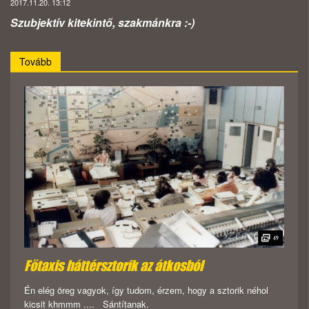
2017.11.20. 13:12
Szubjektív kitekintő, szakmánkra :-)
Tovább
Főtaxis háttérsztorik az átkosból
Én elég öreg vagyok, így tudom, érzem, hogy a sztorik néhol
kicsit khmmm .... Sántítanak.