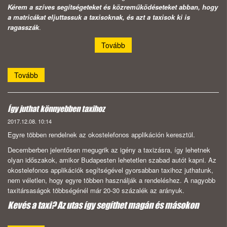
Kérem a szíves segítségeteket és közreműködéseteket abban, hogy
a matricákat eljuttassuk a taxisoknak, és azt a taxisok ki is
ragasszák
.
Tovább
Tovább
Így juthat könnyebben taxihoz
2017.12.08. 10:14
Egyre többen rendelnek az okostelefonos applikáción keresztül
.
Decemberben jelentősen megugrik az igény a taxizásra, így lehetnek
olyan időszakok, amikor Budapesten lehetetlen szabad autót kapni. Az
okostelefonos applikációk segítségével gyorsabban taxihoz juthatunk,
nem véletlen, hogy egyre többen használják a rendeléshez. A nagyobb
taxitársaságok többségénél már 20-30 százalék az arányuk.
Kevés a taxi? Az utas így segíthet magán és másokon