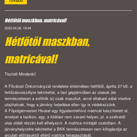
Tovább
Hétfőtől maszkban, matricával!
2020.04.26. 19:44
Hétfőtől maszkban,
matricával!
Tisztelt Mindenki!
A Fővárosi Önkormányzat rendelete értelmében hétfőtől, április 27-től, a
fertőzésveszélyre tekintettel, a taxi gépjárműben az utasok (és
természetesen a sofőrök is) csak maszkot, arcot eltakaró sálat viselve
utazhatnak, hogy a járvány terjedése ellen így is védekezzünk.
A Főpolgármesteri Hivatal egy figyelemfelhívó matricát készíttetett el,
amelyet a taxikon, egy, a kilátást nem zavaró helyen, pl. a szélvédő
utas oldali részén kell elhelyezni. A matrica mintáját csatoltam. A
járványhelyzetre tekintettel a BKK természetesen nem kifogásolja az
arculati előírásoktól eltérő matrica felragasztását.