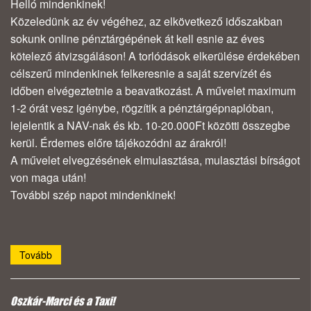
Helló mindenkinek!
Közeledünk az év végéhez, az elkövetkező időszakban
sokunk online pénztárgépének át kell esnie az éves
kötelező átvizsgáláson! A torlódások elkerülése érdekében
célszerű mindenkinek felkeresnie a saját szervízét és
időben elvégeztetnie a beavatkozást. A művelet maximum
1-2 órát vesz igénybe, rögzítik a pénztárgépnaplóban,
lejelentik a NAV-nak és kb. 10-20.000Ft közötti összegbe
kerül. Érdemes előre tájékozódni az árakról!
A művelet elvegzésének elmulasztása, mulasztási bírságot
von maga után!
További szép napot mindenkinek!
Tovább
Oszkár-Marci és a Taxi!