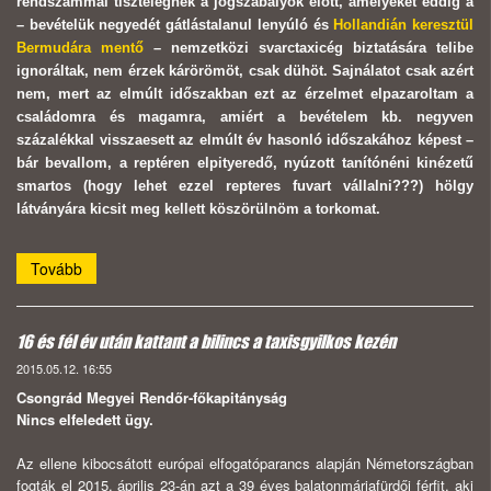
rendszámmal tisztelegnek a jogszabályok előtt, amelyeket eddig a
– bevételük negyedét gátlástalanul lenyúló és
Hollandián keresztül
Bermudára mentő
– nemzetközi svarctaxicég biztatására telibe
ignoráltak, nem érzek kárörömöt, csak dühöt. Sajnálatot csak azért
nem, mert az elmúlt időszakban ezt az érzelmet elpazaroltam a
családomra és magamra, amiért a bevételem kb. negyven
százalékkal visszaesett az elmúlt év hasonló időszakához képest –
bár bevallom, a reptéren elpityeredő, nyúzott tanítónéni kinézetű
smartos (hogy lehet ezzel repteres fuvart vállalni???) hölgy
látványára kicsit meg kellett köszörülnöm a torkomat.
Tovább
16 és fél év után kattant a bilincs a taxisgyilkos kezén
2015.05.12. 16:55
Csongrád Megyei Rendőr-főkapitányság
Nincs elfeledett ügy.
Az ellene kibocsátott európai elfogatóparancs alapján Németországban
fogták el 2015. április 23-án azt a 39 éves balatonmáriafürdői férfit, aki