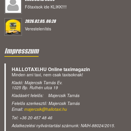
Főtaxisok ide KLIKK!!!!
2026.02.05. 06:28
Verestelenítés
Impresszum
HALLOTAXI.HU Online taximagazin
Minden ami taxi, nem csak taxisoknak!
Kiadó: Majercsik Tamás Ev.
1025 Bp. Ruthén utca 19
Kiadásért felelős: Majercsik Tamás
Felelős szerkesztő: Majercsik Tamás
Email:
majercsik@hallotaxi.hu
Tel: +36 20 457 48 46
Adatkezelési nyilvántartási számunk: NAIH-88024/2015.