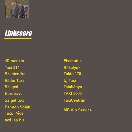
Linkcsere
4Dimenzió
Fixshuttle
Taxi 314
Rókalyuk
Szentendre
Tokio 170
Rádió Taxi
Új Taxi
Szeged
Tatabánya
Eurotravel
TAXI 3000
Sziget taxi
TaxiCentrum
Pannon Volán
MB Vip Service
Taxi, Pécs
taxi.lap.hu