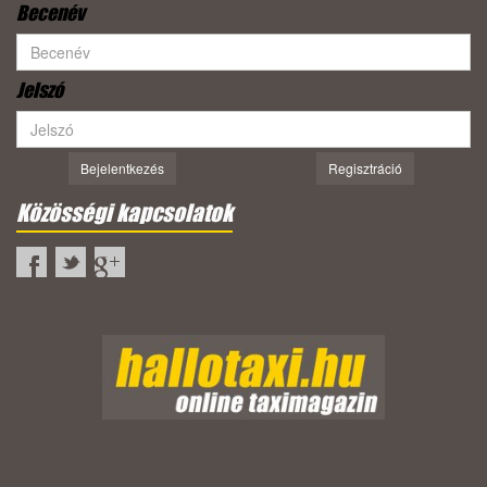
Becenév
Jelszó
Bejelentkezés
Regisztráció
Közösségi kapcsolatok