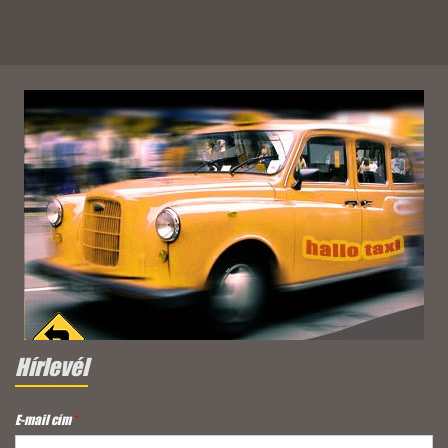
Hírlevél
E-mail cím
*