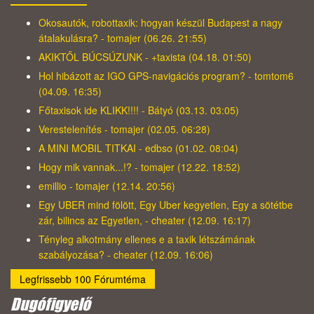
Okosautók, robottaxik: hogyan készül Budapest a nagy
átalakulásra? - tomajer (06.26. 21:55)
AKIKTŐL BÚCSÚZUNK - +taxista (04.18. 01:50)
Hol hibázott az IGO GPS-navigációs program? - tomtom6
(04.09. 16:35)
Főtaxisok ide KLIKK!!!! - Bátyó (03.13. 03:05)
Verestelenítés - tomajer (02.05. 06:28)
A MINI MOBIL TITKAI - edbso (01.02. 08:04)
Hogy mik vannak...!? - tomajer (12.22. 18:52)
emillio - tomajer (12.14. 20:56)
Egy UBER mind fölött, Egy Uber kegyetlen, Egy a sötétbe
zár, bilincs az Egyetlen, - cheater (12.09. 16:17)
Tényleg alkotmány ellenes e a taxik létszámának
szabályozása? - cheater (12.09. 16:06)
Legfrissebb 100 Fórumtéma
Dugófigyelő