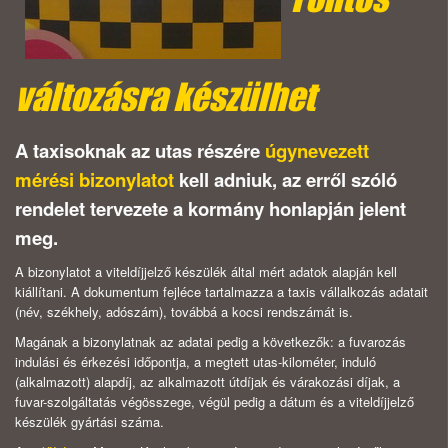
változásra készülhet
A taxisoknak az utas részére
úgynevezett
mérési bizonylatot
kell adniuk, az erről szóló
rendelet tervezete a kormány honlapján jelent
meg.
A bizonylatot a viteldíjjelző készülék által mért adatok alapján kell
kiállítani. A dokumentum fejléce tartalmazza a taxis vállalkozás adatait
(név, székhely, adószám), továbbá a kocsi rendszámát is.
Magának a bizonylatnak az adatai pedig a következők: a fuvarozás
indulási és érkezési időpontja, a megtett utas-kilométer, induló
(alkalmazott) alapdíj, az alkalmazott útdíjak és várakozási díjak, a
fuvar-szolgáltatás végösszege, végül pedig a dátum és a viteldíjjelző
készülék gyártási száma.