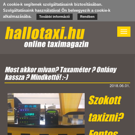
A cookie-k segítenek szolgáltatásaink biztosításában.
Szolgáltatásaink használatával Ön beleegyezik a cookie-k
alkalmazásába.
További információ
Rendben
Toggle
naviga
Most akkor mivan? Taxaméter ? Onlány
kassza ? Mindkettő! :-)
2018.06.01.
Szokott
taxizni?
Fontos