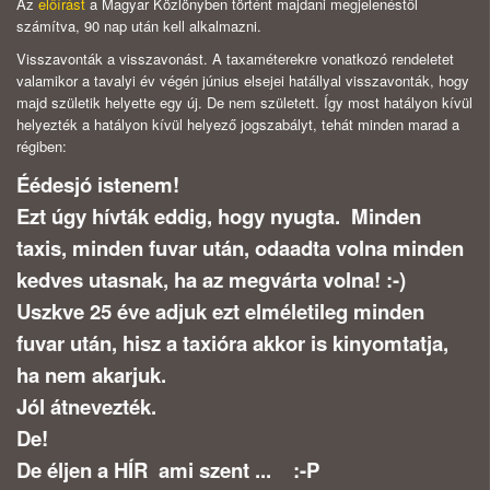
Az
előírást
a Magyar Közlönyben történt majdani megjelenéstől
számítva, 90 nap után kell alkalmazni.
Visszavonták a visszavonást. A taxaméterekre vonatkozó rendeletet
valamikor a tavalyi év végén június elsejei hatállyal visszavonták, hogy
majd születik helyette egy új. De nem született. Így most hatályon kívül
helyezték a hatályon kívül helyező jogszabályt, tehát minden marad a
régiben:
Éédesjó istenem!
Ezt úgy hívták eddig, hogy nyugta. Minden
taxis, minden fuvar után, odaadta volna minden
kedves utasnak, ha az megvárta volna! :-)
Uszkve 25 éve adjuk ezt elméletileg minden
fuvar után, hisz a taxióra akkor is kinyomtatja,
ha nem akarjuk.
Jól átnevezték.
De!
De éljen a HÍR ami szent ... :-P