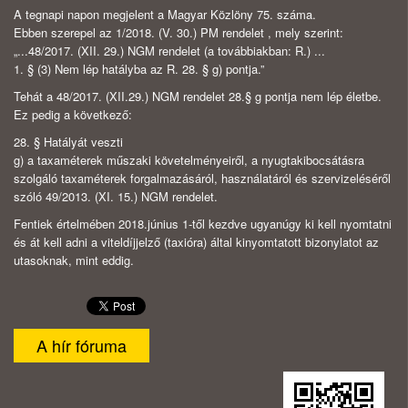
A tegnapi napon megjelent a Magyar Közlöny 75. száma.
Ebben szerepel az 1/2018. (V. 30.) PM rendelet , mely szerint:
„...48/2017. (XII. 29.) NGM rendelet (a továbbiakban: R.) ...
1. § (3) Nem lép hatályba az R. 28. § g) pontja.”
Tehát a 48/2017. (XII.29.) NGM rendelet 28.§ g pontja nem lép életbe.
Ez pedig a következő:
28. § Hatályát veszti
g) a taxaméterek műszaki követelményeiről, a nyugtakibocsátásra
szolgáló taxaméterek forgalmazásáról, használatáról és szervizeléséről
szóló 49/2013. (XI. 15.) NGM rendelet.
Fentiek értelmében 2018.június 1-től kezdve ugyanúgy ki kell nyomtatni
és át kell adni a viteldíjjelző (taxióra) által kinyomtatott bizonylatot az
utasoknak, mint eddig.
A hír fóruma