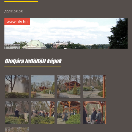
2026.08.08.
www.utv.hu
Utoljára feltöltött képek