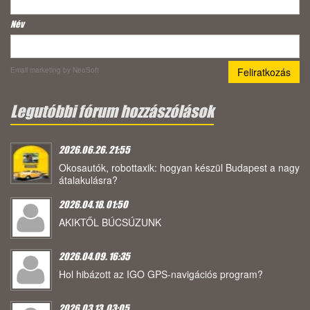
Név
Email marketing
by NeoSoft
Legutóbbi fórum hozzászólások
2026.06.26. 21:55
Okosautók, robottaxik: hogyan készül Budapest a nagy
átalakulásra?
2026.04.18. 01:50
AKIKTŐL BÚCSÚZUNK
2026.04.09. 16:35
Hol hibázott az IGO GPS-navigációs program?
2026.03.13. 03:05