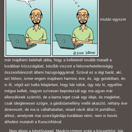
miután egyszer
már majdnem belehalt abba, hogy a kelleténél tovább maradt a
korábban közszolgálati, később viszont a felismerhetetlenségig
összeorbánozott állami hazugsággyárnál. Szóval ez a régi barát, aki,
azt hittem, ismer engem majdnem harminc éve, és, úgy gondoltam, én
is őt, végül azt tudta felajánlani, hogy bár náluk, úgy néz ki, egyelőre
mégse kellek, nagyon szívesen beprotezsál egy ma ugyan már
ellenzékinek számító, de a barna inget csak egy ideje, és meglehet,
csak ideiglenesen szögre, a gárdistamellény mellé akasztó, néhány éve
átnevezett, de ma is vállalhatatlan, retard nácik által írt portálhoz,
ahhoz, amelynek mai szerzőgárdája korábban némi, nem is kevés
átfedést mutatott a Kurucinfóéval.
Nem éltem a lehetőséggel. Megköszöntem azért a közvetítést, bár