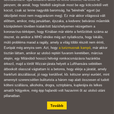
pénzem; de annál, hogy hitelből sárgítsak most be egy kölcsönből vett
kocsit, csak az lenne nagyobb baromság, ha “bérelnék” egyet (az
idézőjelet most nem magyarázom meg). Ez már akkor világossá vált
előttem, amikor, még januárban, éjszaka, a kedvenc belvárosi műemlék
középületem tövében kialakított bázishelyemen nézegettem a
koronavírus-térképen, hogy Kínában már elérte a fertőzöttek száma az
ötezret, és amikor a WHO elnöke még azt nyilatkozta, hogy lokális,
múló probléma marad a ragály, amely a világ többi részét nem érinti,
Európát még annyira sem. Azt, hogy
a turizmusnak kampó
, már akkor
tisztán láttam, amikor az utolsó reptéri fuvarom keretében, március
elején, egy Milánóból hosszú hétvégi romkocsmázásra hazánkba
érkező, majd a törölt Wizzair-járata helyett a Lufthansára sebtében
átbookolt olasszal vágtattam ki a betonra, hogy elérje a járatát, amely
frankfurti átszállással, jó nagy kerülővel, kb. kétszer annyi euróért, mint
amennyit szerencsétlen buliturista a három nap alatt összesen el tudott
költeni szállásra, alkoholra, drogra, sztripbárra, kuplerájra és lelkes
amatőr hölgyekre, még épp hajlandó volt hazavinni őt az utolsó utáni
pillanatban.
Tovább