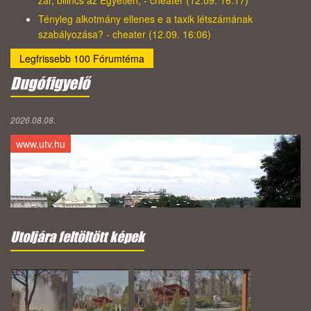
Tényleg alkotmány ellenes e a taxik létszámának
szabályozása? - cheater (12.09. 16:06)
Legfrissebb 100 Fórumtéma
Dugófigyelő
2026.08.08.
www.utv.hu
Utoljára feltöltött képek