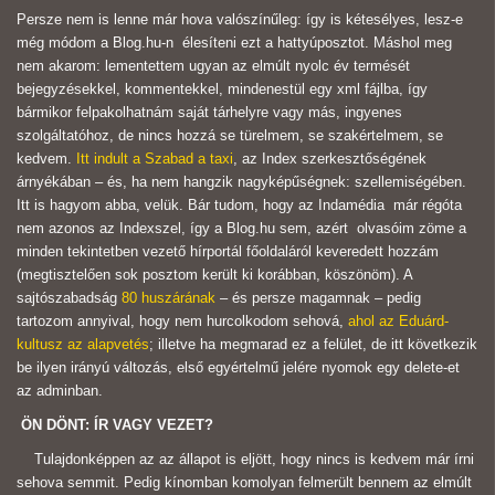
Persze nem is lenne már hova valószínűleg: így is kétesélyes, lesz-e
még módom a Blog.hu-n élesíteni ezt a hattyúposztot. Máshol meg
nem akarom: lementettem ugyan az elmúlt nyolc év termését
bejegyzésekkel, kommentekkel, mindenestül egy xml fájlba, így
bármikor felpakolhatnám saját tárhelyre vagy más, ingyenes
szolgáltatóhoz, de nincs hozzá se türelmem, se szakértelmem, se
kedvem.
Itt indult a Szabad a taxi
, az Index szerkesztőségének
árnyékában – és, ha nem hangzik nagyképűségnek: szellemiségében.
Itt is hagyom abba, velük. Bár tudom, hogy az Indamédia már régóta
nem azonos az Indexszel, így a Blog.hu sem, azért olvasóim zöme a
minden tekintetben vezető hírportál főoldaláról keveredett hozzám
(megtisztelően sok posztom került ki korábban, köszönöm). A
sajtószabadság
80 huszárának
– és persze magamnak – pedig
tartozom annyival, hogy nem hurcolkodom sehová,
ahol az Eduárd-
kultusz az alapvetés
; illetve ha megmarad ez a felület, de itt következik
be ilyen irányú változás, első egyértelmű jelére nyomok egy delete-et
az adminban.
ÖN DÖNT: ÍR VAGY VEZET?
Tulajdonképpen az az állapot is eljött, hogy nincs is kedvem már írni
sehova semmit. Pedig kínomban komolyan felmerült bennem az elmúlt