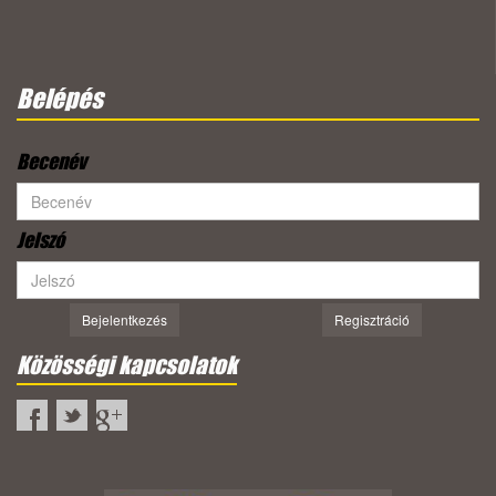
Belépés
Becenév
Jelszó
Bejelentkezés
Regisztráció
Közösségi kapcsolatok