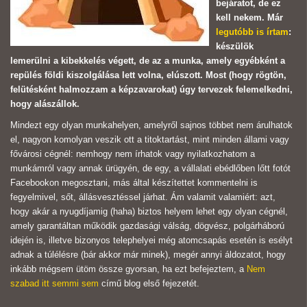
bejáratot, de ez
kell nekem. Már
legutóbb is írtam
:
készülök
lemerülni a kibekkelés végett, de az a munka, amely egyébként a
repülés földi kiszolgálása lett volna, elúszott. Most (hogy rögtön,
felütésként halmozzam a képzavarokat) úgy tervezek felemelkedni,
hogy alászállok.
Mindezt egy olyan munkahelyen, amelyről sajnos többet nem árulhatok
el, nagyon komolyan veszik ott a titoktartást, mint minden állami vagy
fővárosi cégnél: nemhogy nem írhatok vagy nyilatkozhatom a
munkámról vagy annak ürügyén, de egy, a vállalati ebédlőben lőtt fotót
Facebookon megosztani, más által készítettet kommentelni is
fegyelmivel, sőt, állásvesztéssel járhat. Ám valamit valamiért: azt,
hogy akár a nyugdíjamig (haha) biztos helyem lehet egy olyan cégnél,
amely garantáltan működik gazdasági válság, dögvész, polgárháború
idején is, illetve bizonyos telephelyei még atomcsapás esetén is esélyt
adnak a túlélésre (bár akkor már minek), megér annyi áldozatot, hogy
inkább mégsem ütöm össze gyorsan, ha ezt befejeztem, a
Nem
szabad itt semmi sem
című blog első fejezetét.