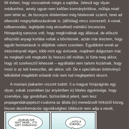
fél évben, hogy visszatérek mégis a sajtóba. Jelesül egy olyan
médiumhoz, amely ugyan nem kellően kormánykritikus, műfaja miatt
sem lehet az, de bizonyos értelemben még hitelesnek számít, teret ad
ellenzéki megnyilatkozásoknak is, (állítólag) nincs sorvezető, k-vonal,
tollbamondás, legfeljebb még elviselhető mértékű öncenzúra.
Hónapokig sanszos volt, hogy megkínálnak egy állással, de először
elhúzódó anyagi korlátai voltak a bővítésnek, aztán már éreztem, hogy
egyéb fenntartások is előjöttek velem szemben. Egyébként ennél az
intézménynél régen, több mint egy évtizede, majdnem dolgoztam már,
és meglepő volt megtudni ily hosszú idő múltán, ki fúrta meg akkor,
hogy ott szerkesztő lehessek – egyáltalán nem tartom kizártnak, hogy
most is az tett keresztbe, aki akkor, sőt. De e speciálisan öntörvényű
lelkülettel megáldott exbarát már nem tud meglepetést okozni.
A mostani jóakaróm viszont tudott: ő a magyar hírújságírás egy
olyan, sokak szemében (az enyémben is) hiteles egyénisége, hogy
személye, úgy gondoltam, biztosítékot jelent, nem lesz
propagandakopipészt-csatorna az általa (is) menedzselt hírközlő közeg,
hiszen dezinformációs ügynökséghez többször nem adja a nevét,