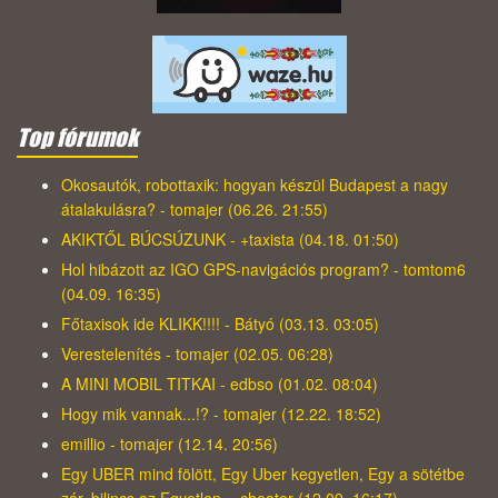
Top fórumok
Okosautók, robottaxik: hogyan készül Budapest a nagy
átalakulásra? - tomajer (06.26. 21:55)
AKIKTŐL BÚCSÚZUNK - +taxista (04.18. 01:50)
Hol hibázott az IGO GPS-navigációs program? - tomtom6
(04.09. 16:35)
Főtaxisok ide KLIKK!!!! - Bátyó (03.13. 03:05)
Verestelenítés - tomajer (02.05. 06:28)
A MINI MOBIL TITKAI - edbso (01.02. 08:04)
Hogy mik vannak...!? - tomajer (12.22. 18:52)
emillio - tomajer (12.14. 20:56)
Egy UBER mind fölött, Egy Uber kegyetlen, Egy a sötétbe
zár, bilincs az Egyetlen, - cheater (12.09. 16:17)