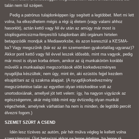
talán nem túl szépen.
Pedig a patrónus tulajdonképpen így segített a legtöbbet. Mert mi lett
volna, ha elkezdhetem mégis a régi új életem (vagy valami ahhoz
hasonlót), aztán kettő vagy fél év után az amúgy már most is
stoplisgumicsizma-fényesítői tulajdonban álló orgánum hirtelen
betagozódik mondjuk a Mediaworksbe, és azon keresztül a KESMA-
ba? Vagy megszűnik (bár ez az én szememben gyakorlatilag ugyanaz)?
Akkor pont kettő vagy fél évvel leszek idősebb, mint ma vagyok, pedig
már most is olyan korba értem, amikor az új munkaköröm korábbi
művelői a munkaalapú megszorítások előtt korkedvezményes
nyugdíjba készültek; nem úgy, mint én, aki ezüstös fejjel kezdem
elsajátítani az új szakma alapjait. (A nyugdíjkorkedvezmény
megszüntetése talán az egyetlen olyan intézkedése volt az
unortodoxiának, amellyel jót tett velem: így, ha nagyon vigyázok az
egészségemre, akár még több mint egy évtizedig olyan munkát
végezhetek, amelynek várhatóan ha nem is minden, de legtöbb percét
élvezni fogom.)
SZEMET SZÚRT A CSEND
Idén lesz tízéves az autóm, pár hét múlva végleg le kellett volna
szerszámozni. Újat betaxizni akkor se lenne értelme, ha lenne rá