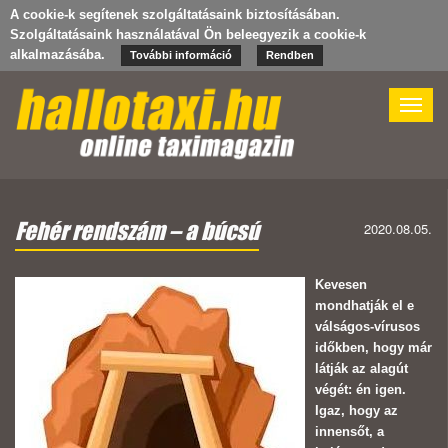
A cookie-k segítenek szolgáltatásaink biztosításában.
Szolgáltatásaink használatával Ön beleegyezik a cookie-k
alkalmazásába.
További információ
Rendben
Toggle
naviga
Fehér rendszám – a búcsú
2020.08.05.
Kevesen
mondhatják el e
válságos-vírusos
időkben, hogy már
látják az alagút
végét: én igen.
Igaz, hogy az
innensőt, a