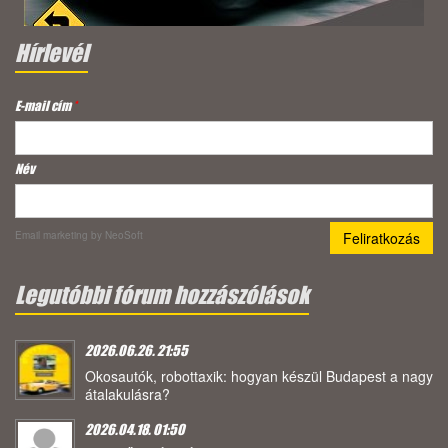
Hírlevél
E-mail cím
*
Név
Email marketing
by NeoSoft
Legutóbbi fórum hozzászólások
2026.06.26. 21:55
Okosautók, robottaxik: hogyan készül Budapest a nagy
átalakulásra?
2026.04.18. 01:50