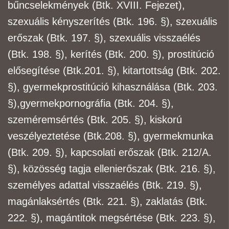
bűncselekmények (Btk. XVIII. Fejezet),
szexuális kényszerítés (Btk. 196. §), szexuális
erőszak
(Btk. 197. §), szexuális visszaélés
(Btk. 198. §), kerítés (Btk. 200. §), prostitúció
elősegítése (Btk.
201. §), kitartottság (Btk. 202.
§), gyermekprostitúció kihasználása (Btk. 203.
§),
gyermekpornográfia (Btk. 204. §),
szeméremsértés (Btk. 205. §), kiskorú
veszélyeztetése (Btk.
208. §), gyermekmunka
(Btk. 209. §), kapcsolati erőszak (Btk. 212/A.
§), közösség tagja elleni
erőszak (Btk. 216. §),
személyes adattal visszaélés (Btk. 219. §),
magánlaksértés (Btk. 221. §),
zaklatás (Btk.
222. §), magántitok megsértése (Btk. 223. §),