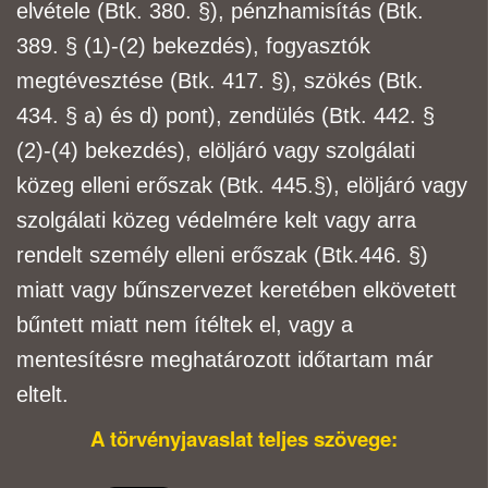
elvétele (Btk. 380. §), pénzhamisítás (Btk.
389. § (1)-
(2) bekezdés), fogyasztók
megtévesztése (Btk. 417. §), szökés (Btk.
434. § a) és d) pont),
zendülés (Btk. 442. §
(2)-(4) bekezdés), elöljáró vagy szolgálati
közeg elleni erőszak (Btk. 445.
§), elöljáró vagy
szolgálati közeg védelmére kelt vagy arra
rendelt személy elleni erőszak (Btk.
446. §)
miatt vagy bűnszervezet keretében elkövetett
bűntett miatt nem ítéltek el, vagy a
mentesítésre
meghatározott időtartam már
eltelt.
A törvényjavaslat teljes szövege: