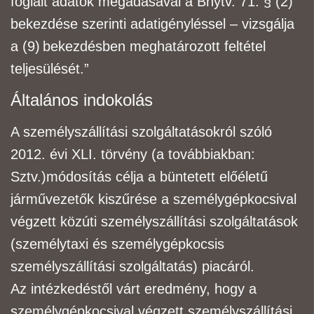
foglalt adatok megadásával a Bnytv. 71. § (2)
bekezdése szerinti adatigényléssel – vizsgálja
a (9)
bekezdésben meghatározott feltétel
teljesülését.”
Általános indokolás
A személyszállítási szolgáltatásokról szóló
2012. évi XLI. törvény
(a továbbiakban:
Sztv.)
módosítás célja a büntetett előéletű
járművezetők kiszűrése a
személygépkocsi
val
végzett közúti
személyszállítási szolgáltatások
(személytaxi és személygépkocsis
személyszállítási szolgáltatás)
piacáról.
Az intézkedéstől várt eredmény, hogy a
személygépkocsival végzett személyszállítási