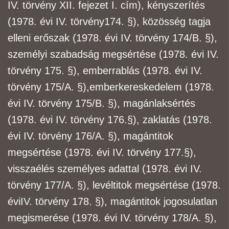
IV. törvény XII. fejezet I. cím), kényszerítés
(1978. évi IV. törvény
174. §), közösség tagja
elleni erőszak (1978. évi IV. törvény 174/B. §),
személyi szabadság
megsértése (1978. évi IV.
törvény 175. §), emberrablás (1978. évi IV.
törvény 175/A. §),
emberkereskedelem (1978.
évi IV. törvény 175/B. §), magánlaksértés
(1978. évi IV. törvény 176.
§), zaklatás (1978.
évi IV. törvény 176/A. §), magántitok
megsértése (1978. évi IV. törvény 177.
§),
visszaélés személyes adattal (1978. évi IV.
törvény 177/A. §), levéltitok megsértése (1978.
évi
IV. törvény 178. §), magántitok jogosulatlan
megismerése (1978. évi IV. törvény 178/A. §),