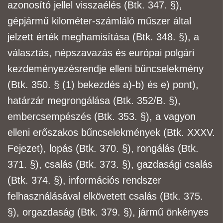
azonosító jellel visszaélés (Btk. 347. §),
gépjármű kilométer-számláló műszer által
jelzett
érték meghamisítása (Btk. 348. §), a
választás, népszavazás és európai polgári
kezdeményezés
rendje elleni bűncselekmény
(Btk. 350. § (1) bekezdés a)-b) és e) pont),
határzár megrongálása
(Btk. 352/B. §),
embercsempészés (Btk. 353. §), a vagyon
elleni erőszakos bűncselekmények
(Btk. XXXV.
Fejezet), lopás (Btk. 370. §), rongálás (Btk.
371. §), csalás (Btk. 373. §), gazdasági
csalás
(Btk. 374. §), információs rendszer
felhasználásával elkövetett csalás (Btk. 375.
§),
orgazdaság (Btk. 379. §), jármű önkényes