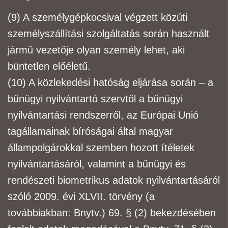
(9) A
személygépkocsi
val végzett közúti
személyszállítási szolgáltatás során használt
jármű
vezetője olyan személy lehet, aki
büntetlen előéletű.
(10) A közlekedési hatóság eljárása során – a
bűnügyi nyilvántartó szervtől a bűnügyi
nyilvántartási
rendszerről, az Európai Unió
tagállamainak bíróságai által magyar
állampolgárokkal szemben
hozott ítéletek
nyilvántartásáról, valamint a bűnügyi és
rendészeti biometrikus adatok
nyilvántartásáról
szóló 2009. évi XLVII. törvény (a
továbbiakban: Bnytv.) 69. § (2) bekezdésében