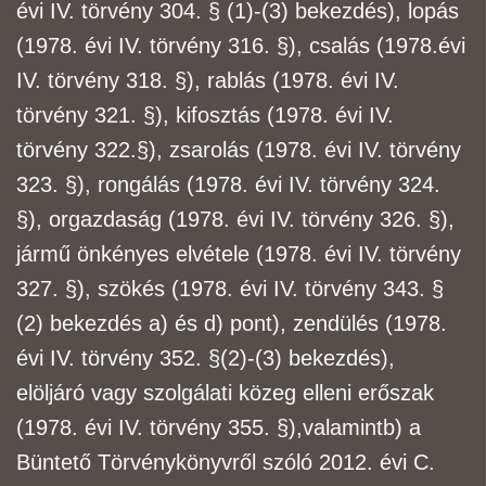
évi IV. törvény 304. § (1)-(3) bekezdés), lopás
(1978. évi IV. törvény 316. §), csalás (1978.
évi
IV. törvény 318. §), rablás (1978. évi IV.
törvény 321. §), kifosztás (1978. évi IV.
törvény 322.
§), zsarolás (1978. évi IV. törvény
323. §), rongálás (1978. évi IV. törvény 324.
§), orgazdaság
(1978. évi IV. törvény 326. §),
jármű önkényes elvétele (1978. évi IV. törvény
327. §), szökés
(1978. évi IV. törvény 343. §
(2) bekezdés a) és d) pont), zendülés (1978.
évi IV. törvény 352. §
(2)-(3) bekezdés),
elöljáró vagy szolgálati közeg elleni erőszak
(1978. évi IV. törvény 355. §),
valamint
b) a
Büntető Törvénykönyvről szóló 2012. évi C.