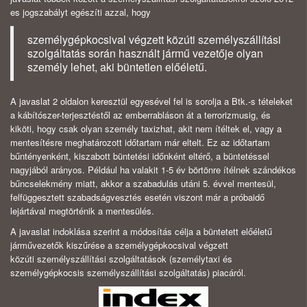
es jogszabályt egészíti azzal, hogy
személygépkocsival végzett közúti személyszállítási
szolgáltatás során használt jármű vezetője olyan
személy lehet, aki büntetlen előéletű.
A javaslat 2 oldalon keresztül egyesével fel is sorolja a Btk.-s tételeket
a kábítószer-terjesztéstől az emberrabláson át a terrorizmusig, és
kiköti, hogy csak olyan személy taxizhat, akit nem ítéltek el, vagy a
mentesítésre meghatározott időtartam már eltelt. Ez az időtartam
bűntényenként, kiszabott büntetési időnként eltérő, a büntetéssel
nagyjából arányos. Például ha valakit 1-5 év börtönre ítélnek szándékos
bűncselekmény miatt, akkor a szabadulás utáni 5. évvel mentesül,
felfüggesztett szabadságvesztés esetén viszont már a próbaidő
lejártával megtörténik a mentesülés.
A javaslat indoklása szerint a módosítás célja a büntetett előéletű
járművezetők kiszűrése a személygépkocsival végzett
közúti személyszállítási szolgáltatások (személytaxi és
személygépkocsis személyszállítási szolgáltatás) piacáról.