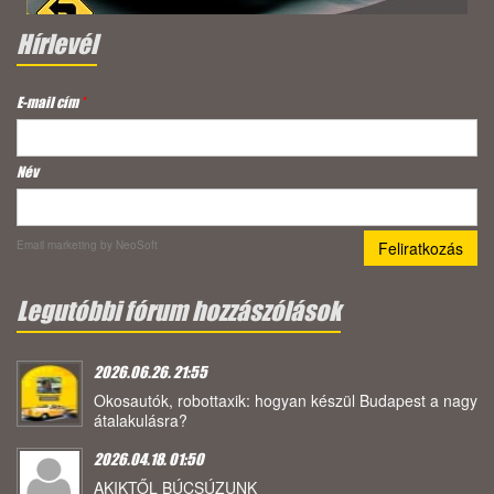
Hírlevél
E-mail cím
*
Név
Email marketing
by NeoSoft
Legutóbbi fórum hozzászólások
2026.06.26. 21:55
Okosautók, robottaxik: hogyan készül Budapest a nagy
átalakulásra?
2026.04.18. 01:50
AKIKTŐL BÚCSÚZUNK