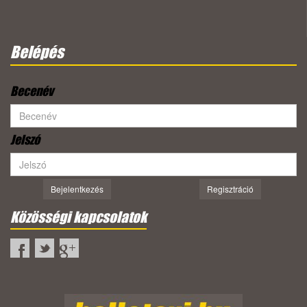
Belépés
Becenév
Jelszó
Bejelentkezés
Regisztráció
Közösségi kapcsolatok