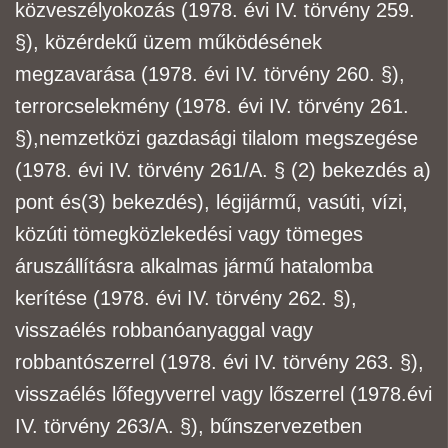
közveszélyokozás (1978. évi IV. törvény 259.
§), közérdekű üzem működésének
megzavarása (1978. évi IV. törvény 260. §),
terrorcselekmény (1978. évi IV. törvény 261.
§),
nemzetközi gazdasági tilalom megszegése
(1978. évi IV. törvény 261/A. § (2) bekezdés a)
pont és
(3) bekezdés), légijármű, vasúti, vízi,
közúti tömegközlekedési vagy tömeges
áruszállításra
alkalmas jármű hatalomba
kerítése (1978. évi IV. törvény 262. §),
visszaélés robbanóanyaggal
vagy
robbantószerrel (1978. évi IV. törvény 263. §),
visszaélés lőfegyverrel vagy lőszerrel (1978.
évi
IV. törvény 263/A. §), bűnszervezetben