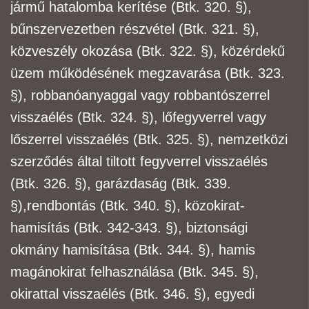
jármű
hatalomba kerítése (Btk. 320. §),
bűnszervezetben részvétel (Btk. 321. §),
közveszély okozása
(Btk. 322. §), közérdekű
üzem működésének megzavarása (Btk. 323.
§), robbanóanyaggal vagy
robbantószerrel
visszaélés (Btk. 324. §), lőfegyverrel vagy
lőszerrel visszaélés (Btk. 325. §),
nemzetközi
szerződés által tiltott fegyverrel visszaélés
(Btk. 326. §), garázdaság (Btk. 339.
§),
rendbontás (Btk. 340. §), közokirat-
hamisítás (Btk. 342-343. §), biztonsági
okmány hamisítása
(Btk. 344. §), hamis
magánokirat felhasználása (Btk. 345. §),
okirattal visszaélés (Btk. 346. §),
egyedi