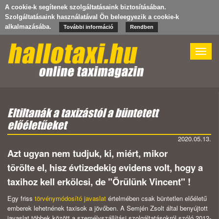
A cookie-k segítenek szolgáltatásaink biztosításában.
Szolgáltatásaink használatával Ön beleegyezik a cookie-k
alkalmazásába.
További információ
Rendben
Toggle
naviga
Eltiltanák a taxizástól a büntetett
előéletűeket
2020.05.13.
Azt ugyan nem tudjuk, ki, miért, mikor
törölte el, hisz évtizedekig evidens volt, hogy a
taxihoz kell erkölcsi, de "Örülünk Vincent" !
Egy friss
törvénymódosító javaslat
értelmében csak büntetlen előéletű
emberek lehetnének taxisok a jövőben. A Semjén Zsolt által benyújtott
javaslat többek között a személyszállítási szolgáltatásokról szóló 2012-