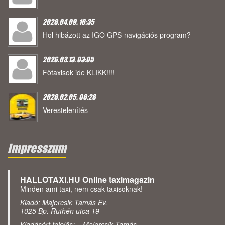
2026.04.09. 16:35
Hol hibázott az IGO GPS-navigációs program?
2026.03.13. 03:05
Főtaxisok ide KLIKK!!!!
2026.02.05. 06:28
Verestelenítés
Impresszum
HALLOTAXI.HU Online taximagazin
Minden ami taxi, nem csak taxisoknak!
Kiadó: Majercsik Tamás Ev.
1025 Bp. Ruthén utca 19
Kiadásért felelős: Majercsik Tamás