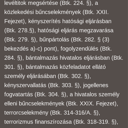
levéltitok megsértése (Btk. 224. §), a
közlekedési bűncselekmények (Btk. XXII.
Fejezet), kényszerítés hatósági eljárásban
(Btk. 278.
§), hatósági eljárás megzavarása
(Btk. 279. §), bűnpártolás (Btk. 282. § (3)
bekezdés a)-c) pont),
fogolyzendülés (Btk.
284. §), bántalmazás hivatalos eljárásban (Btk.
301. §), bántalmazás
közfeladatot ellátó
személy eljárásában (Btk. 302. §),
kényszervallatás (Btk. 303. §), jogellenes
fogvatartás (Btk. 304. §), a hivatalos személy
elleni bűncselekmények (Btk. XXIX. Fejezet),
terrorcselekmény (Btk. 314-316/A. §),
terrorizmus finanszírozása (Btk. 318-319. §),