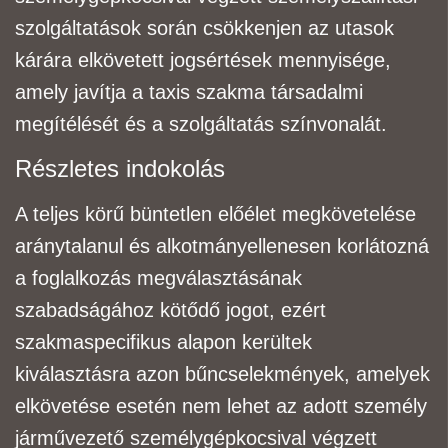
szolgáltatások során csökkenjen az utasok
kárára elkövetett jogsértések mennyisége,
amely
javítja a taxis szakma társadalmi
megítélését és a szolgáltatás színvonalát.
Részletes indokolás
A teljes körű büntetlen előélet megkövetelése
aránytalanul és alkotmányellenesen korlátozná
a
foglalkozás megválasztásának
szabadságához kötődő jogot, ezért
szakmaspecifikus alapon
kerültek
kiválasztásra azon bűncselekmények, amelyek
elkövetése esetén nem lehet az adott
személy
járművezető
személygépkocsi
val végzett