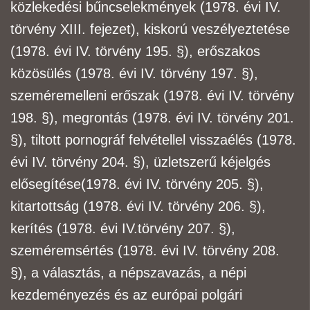
közlekedési bűncselekmények (1978. évi IV.
törvény XIII. fejezet), kiskorú veszélyeztetése
(1978. évi IV. törvény 195. §), erőszakos
közösülés (1978. évi IV. törvény 197. §),
szemérem
elleni erőszak (1978. évi IV. törvény
198. §), megrontás (1978. évi IV. törvény 201.
§), tiltott
pornográf felvétellel visszaélés (1978.
évi IV. törvény 204. §), üzletszerű kéjelgés
elősegítése
(1978. évi IV. törvény 205. §),
kitartottság (1978. évi IV. törvény 206. §),
kerítés (1978. évi IV.
törvény 207. §),
szeméremsértés (1978. évi IV. törvény 208.
§), a választás, a népszavazás, a népi
kezdeményezés és az európai polgári