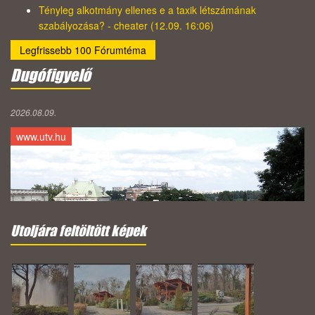
Tényleg alkotmány ellenes e a taxik létszámának
szabályozása? - cheater (12.09. 16:06)
Legfrissebb 100 Fórumtéma
Dugófigyelő
2026.08.09.
www.utv.hu
Utoljára feltöltött képek