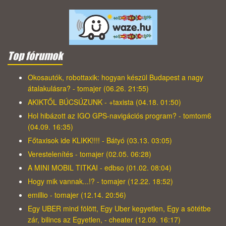
Top fórumok
Okosautók, robottaxik: hogyan készül Budapest a nagy
átalakulásra? - tomajer (06.26. 21:55)
AKIKTŐL BÚCSÚZUNK - +taxista (04.18. 01:50)
Hol hibázott az IGO GPS-navigációs program? - tomtom6
(04.09. 16:35)
Főtaxisok ide KLIKK!!!! - Bátyó (03.13. 03:05)
Verestelenítés - tomajer (02.05. 06:28)
A MINI MOBIL TITKAI - edbso (01.02. 08:04)
Hogy mik vannak...!? - tomajer (12.22. 18:52)
emillio - tomajer (12.14. 20:56)
Egy UBER mind fölött, Egy Uber kegyetlen, Egy a sötétbe
zár, bilincs az Egyetlen, - cheater (12.09. 16:17)