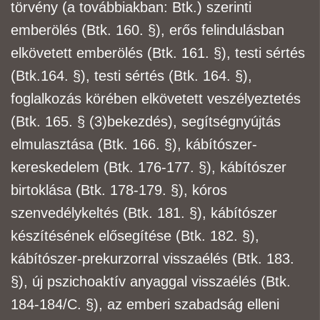
törvény (a továbbiakban: Btk.) szerinti
emberölés (Btk. 160. §), erős felindulásban
elkövetett emberölés (Btk. 161. §), testi sértés
(Btk.
164. §), testi sértés (Btk. 164. §),
foglalkozás körében elkövetett veszélyeztetés
(Btk. 165. § (3)
bekezdés), segítségnyújtás
elmulasztása (Btk. 166. §), kábítószer-
kereskedelem (Btk. 176-177. §),
kábítószer
birtoklása (Btk. 178-179. §), kóros
szenvedélykeltés (Btk. 181. §), kábítószer
készítésének elősegítése (Btk. 182. §),
kábítószer-prekurzorral visszaélés (Btk. 183.
§), új
pszichoaktív anyaggal visszaélés (Btk.
184-184/C. §), az emberi szabadság elleni