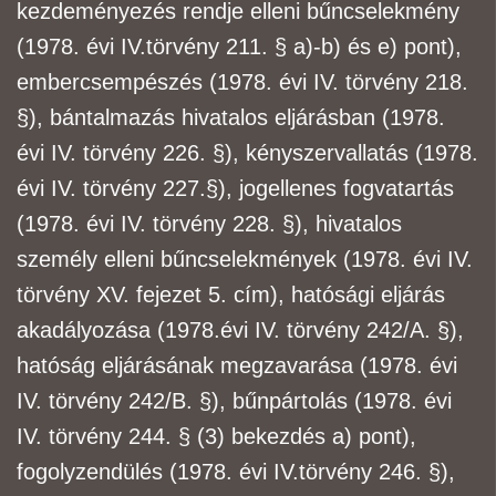
kezdeményezés rendje elleni bűncselekmény
(1978. évi IV.
törvény 211. § a)-b) és e) pont),
embercsempészés (1978. évi IV. törvény 218.
§), bántalmazás
hivatalos eljárásban (1978.
évi IV. törvény 226. §), kényszervallatás (1978.
évi IV. törvény 227.
§), jogellenes fogvatartás
(1978. évi IV. törvény 228. §), hivatalos
személy elleni
bűncselekmények (1978. évi IV.
törvény XV. fejezet 5. cím), hatósági eljárás
akadályozása (1978.
évi IV. törvény 242/A. §),
hatóság eljárásának megzavarása (1978. évi
IV. törvény 242/B. §),
bűnpártolás (1978. évi
IV. törvény 244. § (3) bekezdés a) pont),
fogolyzendülés (1978. évi IV.
törvény 246. §),