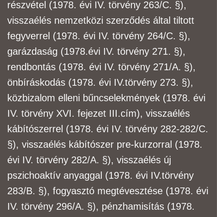
részvétel (1978. évi IV. törvény 263/C. §),
visszaélés
nemzetközi szerződés által tiltott
fegyverrel (1978. évi IV. törvény 264/C. §),
garázdaság (1978.
évi IV. törvény 271. §),
rendbontás (1978. évi IV. törvény 271/A. §),
önbíráskodás (1978. évi IV.
törvény 273. §),
közbizalom elleni bűncselekmények (1978. évi
IV. törvény XVI. fejezet III.
cím), visszaélés
kábítószerrel (1978. évi IV. törvény 282-282/C.
§), visszaélés kábítószer pre-
kurzorral (1978.
évi IV. törvény 282/A. §), visszaélés új
pszichoaktív anyaggal (1978. évi IV.
törvény
283/B. §), fogyasztó megtévesztése (1978. évi
IV. törvény 296/A. §), pénzhamisítás
(1978.