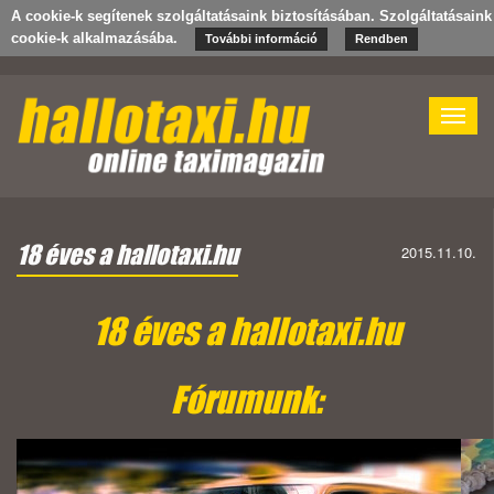
A cookie-k segítenek szolgáltatásaink biztosításában. Szolgáltatásain
cookie-k alkalmazásába.
További információ
Rendben
Toggle
naviga
18 éves a hallotaxi.hu
2015.11.10.
18 éves a hallotaxi.hu
Fórumunk: