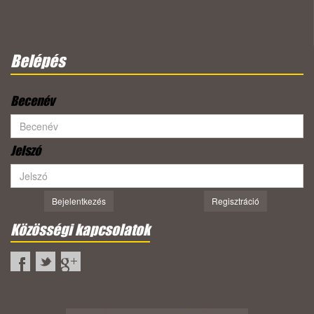
Belépés
Becenév
Jelszó
Bejelentkezés
Regisztráció
Közösségi kapcsolatok