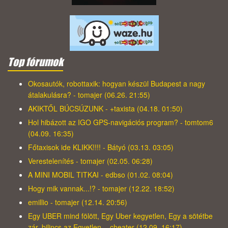
Top fórumok
Okosautók, robottaxik: hogyan készül Budapest a nagy
átalakulásra? - tomajer (06.26. 21:55)
AKIKTŐL BÚCSÚZUNK - +taxista (04.18. 01:50)
Hol hibázott az IGO GPS-navigációs program? - tomtom6
(04.09. 16:35)
Főtaxisok ide KLIKK!!!! - Bátyó (03.13. 03:05)
Verestelenítés - tomajer (02.05. 06:28)
A MINI MOBIL TITKAI - edbso (01.02. 08:04)
Hogy mik vannak...!? - tomajer (12.22. 18:52)
emillio - tomajer (12.14. 20:56)
Egy UBER mind fölött, Egy Uber kegyetlen, Egy a sötétbe
zár, bilincs az Egyetlen, - cheater (12.09. 16:17)