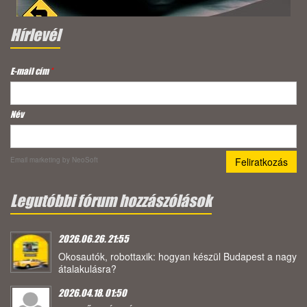
Hírlevél
E-mail cím
*
Név
Email marketing
by NeoSoft
Legutóbbi fórum hozzászólások
2026.06.26. 21:55
Okosautók, robottaxik: hogyan készül Budapest a nagy
átalakulásra?
2026.04.18. 01:50