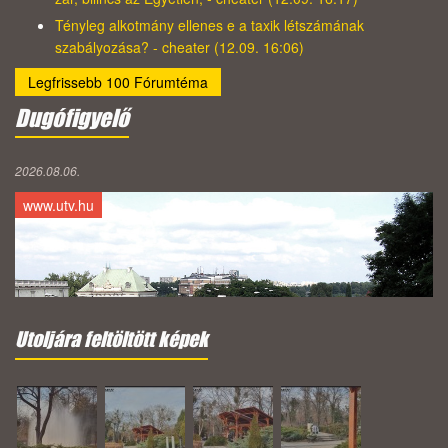
Tényleg alkotmány ellenes e a taxik létszámának
szabályozása? - cheater (12.09. 16:06)
Legfrissebb 100 Fórumtéma
Dugófigyelő
2026.08.06.
www.utv.hu
Utoljára feltöltött képek