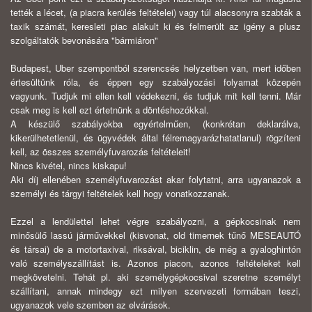
tették a lécet, (a piacra kerülés feltételei) vagy túl alacsonyra szabták a
taxik számát, keresleti piac alakult ki és felmerült az igény a plusz
szolgáltatók bevonására "bármiáron"
Budapest, Uber szempontból szerencsés helyzetben van, mert időben
értesültünk róla, és éppen egy szabályozási folyamat közepén
vagyunk. Tudjuk mi ellen kell védekezni, és tudjuk mit kell tenni. Már
csak meg is kell ezt értetnünk a döntéshozókkal.
A készülő szabályokba egyértelműen, (konkrétan deklarálva,
kikerülhetetlenül, és ügyvédek által félremagyarázhatatlanul) rögzíteni
kell, az összes személyfuvarozás feltételeit!
Nincs kivétel, nincs kiskapu!
Aki díj ellenében személyfuvarozást akar folytatni, arra ugyanazok a
személyi és tárgyi feltételek kell hogy vonatkozzanak.
Ezzel a lendülettel lehet végre szabályozni, a gépkocsinak nem
minősülő lassú járművekkel (kisvonat, old timernek tűnő MESEAUTÓ
és társai) de a motortaxival, riksával, biciklin, de még a gyaloghintón
való személyszállítást is. Azonos piacon, azonos feltételeket kell
megkövetelni. Tehát pl. aki személygépkocsival szeretne személyt
szállítani, annak mindegy ezt milyen szervezeti formában teszi,
ugyanazok vele szemben az elvárások.