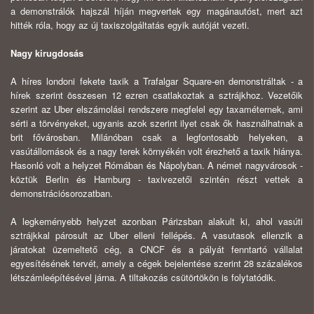
a demonstrálók hajszál híján megvertek egy magánautóst, mert azt
hitték róla, hogy az új taxiszolgáltatás egyik autóját vezeti.
Nagy kirugdosás
A híres londoni fekete taxik a Trafalgar Square-en demonstráltak - a
hírek szerint összesen 12 ezren csatlakoztak a sztrájkhoz. Vezetőik
szerint az Uber elszámolási rendszere megfelel egy taxaméternek, ami
sérti a törvényeket, ugyanis azok szerint ilyet csak ők használhatnak a
brit fővárosban. Milánóban csak a legfontosabb helyeken, a
vasútállomások és a nagy terek környékén volt érezhető a taxik hiánya.
Hasonló volt a helyzet Rómában és Nápolyban. A német nagyvárosok -
köztük Berlin és Hamburg - taxivezetői szintén részt vettek a
demonstrációsorozatban.
A legkeményebb helyzet azonban Párizsban alakult ki, ahol vasúti
sztrájkkal párosult az Uber elleni fellépés. A vasutasok ellenzik a
járatokat üzemeltető cég, a CNCF és a pályát fenntartó vállalat
egyesítésének tervét, amely a cégek bejelentése szerint 28 százalékos
létszámleépítésével járna. A tiltakozás csütörtökön is folytatódik.