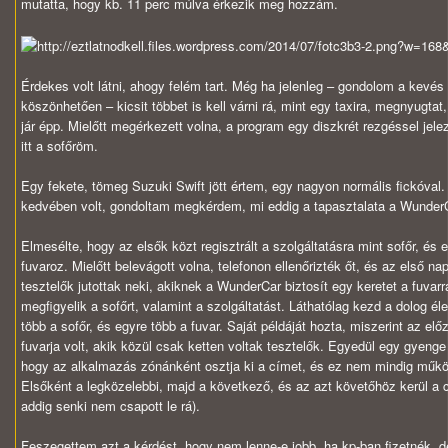
mutatta, hogy kb. 11 perc múlva érkezik meg hozzám.
Érdekes volt látni, ahogy felém tart. Még ha jelenleg – gondolom a kevés
köszönhetően – kicsit többet is kell várni rá, mint egy taxira, megnyugtat
jár épp. Mielőtt megérkezett volna, a program egy diszkrét rezgéssel jele
itt a sofőröm.
Egy fekete, tömeg Suzuki Swift jött értem, egy nagyon normális fickóval
kedvében volt, gondoltam megkérdem, mi eddig a tapasztalata a WunderC
Elmesélte, hogy az elsők közt regisztrált a szolgáltatásra mint sofőr, és 
fuvaroz. Mielőtt belevágott volna, telefonon ellenőrizték őt, és az első n
tesztelők jutottak neki, akiknek a WunderCar biztosít egy keretet a fuvar
megfigyelik a sofőrt, valamint a szolgáltatást. Láthatólag kezd a dolog él
több a sofőr, és egyre több a fuvar. Saját példáját hozta, miszerint az el
fuvarja volt, akik közül csak ketten voltak tesztelők. Egyedül egy gyenge 
hogy az alkalmazás zónánként osztja ki a címet, és ez nem mindig műk
Elsőként a legközelebbi, majd a következő, és az azt követőhöz kerül a c
addig senki nem csapott le rá).
Feszegettem azt a kérdést, hogy nem lenne-e jobb, ha kp-ban fizetnék, d