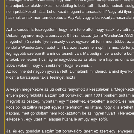
maradjunk az elektronikus – eredetileg is beállított – fizetésmódnál. Ed
nem próbálkozott nála. Lehet kezd megérni a társadalom? Vagy aki ilyen
használ, annak már természetes a PayPal, vagy a bankkártya használat
Azt a kérdést is feszegettem, hogy nem fél-e attól, hogy valaki elviteti m
Békásmegyerre, majd a borravalót 0 Ft-ra húzza. (Ezt a WunderCar ÁSZF-
megteheti.) Szerinte ilyen veszély csak egyszer áll fenn, mert többet az 
rendel a WunderCar-on autót… :) Ez azért szerintem optimizmus, de tény
legnagyobb szerepe itt a minősítésnek van. Márpedig mivel a sofőr a borr
értékel, vélhetően 1 csillagnál nagyobbat az az utas nem kap, és onnantó
abban valami, hogy őt senki nem fogja felvenni…
Az idő innentől nagyon gyorsan telt. Dumáltunk mindenről, amiről ilyenkor
kicsit a barátságos taxis feelinget hozta.
A végén megérkezve az úti célhoz rányomott a készülékén a “Megérkezt
enyém pedig feldobta a számított borravalót, amit 100 Ft-onként tudtam 
megvolt az összeg, nyomtam egy “fizetek”-et, értékeltem a sofőrt, és má
kocsiból kiszállva rezgett egyet a telefonom, és láttam, hogy ő is értékelt
kaptam, mert gondoltam nem kockáztatom be az ingyen fuvart ;) Nehez
elképzelni, egy utast mi alapján húzna le amúgy egy sofőr.
Ja, és egy gondolat a számított borravalóról (mert ez azért egy lényeges 