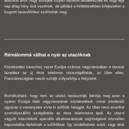
adatokat arról, hogy sofőrjeik milyen háttérrel rendelkeznek és hogy egy
nap átlag hány órát vezetnek, de például a hirdetéseikben kifejezetten a
kiugrott taxisofőröket szólították meg.
Rémálommá válhat a nyár az utazóknak
Közlekedési káoszhoz vezet Európa számos nagyvárosában a taxisok
lázadása az új okos telefonos taxiszolgáltatás, az Uber ellen.
Franciaországban vasúti sztrájk súlyosbítja a helyzetet.
Borítékolható, hogy nem az utolsó taxissztrájk bénítja meg ezen a
nyáron Európa több nagyvárosának közlekedését, mivel mindenütt
ugyanaz a versenytárs vívta ki sofőrök haragját. Az Uber nevű amerikai
személyszállító szolgáltatás az okos telefonokra épül. Az utazni
vágyók készülékük speciális alkalmazásának segítségével közvetlen
kapcsolatba léphetnek a sofőrökkel. Így rendelhetnek autót, vagy akár