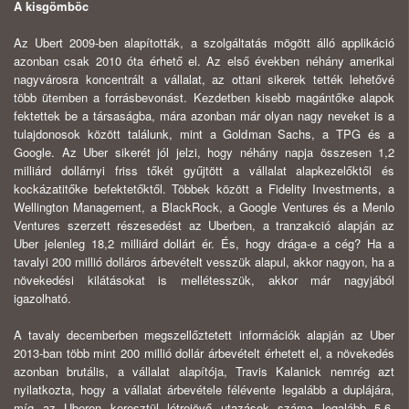
A kisgömböc
Az Ubert 2009-ben alapították, a szolgáltatás mögött álló applikáció
azonban csak 2010 óta érhető el. Az első években néhány amerikai
nagyvárosra koncentrált a vállalat, az ottani sikerek tették lehetővé
több ütemben a forrásbevonást. Kezdetben kisebb magántőke alapok
fektettek be a társaságba, mára azonban már olyan nagy neveket is a
tulajdonosok között találunk, mint a Goldman Sachs, a TPG és a
Google. Az Uber sikerét jól jelzi, hogy néhány napja összesen 1,2
milliárd dollárnyi friss tőkét gyűjtött a vállalat alapkezelőktől és
kockázatitőke befektetőktől. Többek között a Fidelity Investments, a
Wellington Management, a BlackRock, a Google Ventures és a Menlo
Ventures szerzett részesedést az Uberben, a tranzakció alapján az
Uber jelenleg 18,2 milliárd dollárt ér. És, hogy drága-e a cég? Ha a
tavalyi 200 millió dolláros árbevételt vesszük alapul, akkor nagyon, ha a
növekedési kilátásokat is mellétesszük, akkor már nagyjából
igazolható.
A tavaly decemberben megszellőztetett információk alapján az Uber
2013-ban több mint 200 millió dollár árbevételt érhetett el, a növekedés
azonban brutális, a vállalat alapítója, Travis Kalanick nemrég azt
nyilatkozta, hogy a vállalat árbevétele félévente legalább a duplájára,
míg az Uberen keresztül létrejövő utazások száma legalább 5-6-