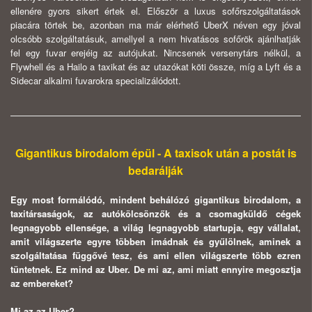
ellenére gyors sikert értek el. Először a luxus sofőrszolgáltatások
piacára törtek be, azonban ma már elérhető UberX néven egy jóval
olcsóbb szolgáltatásuk, amellyel a nem hivatásos sofőrök ajánlhatják
fel egy fuvar erejéig az autójukat. Nincsenek versenytárs nélkül, a
Flywhell és a Hailo a taxikat és az utazókat köti össze, míg a Lyft és a
Sidecar alkalmi fuvarokra specializálódott.
Gigantikus birodalom épül - A taxisok után a postát is
bedarálják
Egy most formálódó, mindent behálózó gigantikus birodalom, a
taxitársaságok, az autókölcsönzők és a csomagküldő cégek
legnagyobb ellensége, a világ legnagyobb startupja, egy vállalat,
amit világszerte egyre többen imádnak és gyűlölnek, aminek a
szolgáltatása függővé tesz, és ami ellen világszerte több ezren
tüntetnek. Ez mind az Uber. De mi az, ami miatt ennyire megosztja
az embereket?
Mi az az Uber?