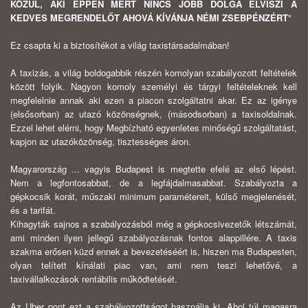
KÖZÜL, AKI ÉPPEN MERT NINCS JOBB DOLGA ELVISZI A
KEDVES MEGRENDELŐT AHOVÁ KÍVÁNJA NÉMI ZSEBPÉNZÉRT
"
Ez csapta ki a biztosítékot a világ taxistársadalmában!
A taxizás, a világ boldogabbik részén komolyan szabályozott feltételek
között folyik. Nagyon komoly személyi és tárgyi feltételeknek kell
megfelelnie annak aki ezen a piacon szolgáltatni akar. Ez az igénye
(elsősorban) az utazó közönségnek, (másodsorban) a taxisoldalnak.
Ezzel lehet elérni, hogy Megbízható egyenletes minőségű szolgáltatást,
kapjon az utazóközönség, tisztességes áron.
Magyarország ... vagyis Budapest is megtette efelé az első lépést.
Nem a legfontosabbat, de a legfájdalmasabbat. Szabályozta a
gépkocsik korát, műszaki minimum paramétereit, külső megjelenését,
és a tarifát.
Kihagyták sajnos a szabályozásból még a gépkocsivezetők létszámát,
ami minden ilyen jellegű szabályozásnak fontos alappillére. A taxis
szakma erősen küzd ennek a bevezetéséért is, hiszen ma Budapesten,
olyan telített kínálati piac van, ami nem teszi lehetővé, a
taxivállalkozások rentábilis működtetését.
Az Uber pont ezt a szabályozottságot használja ki. Ahol túl magasra