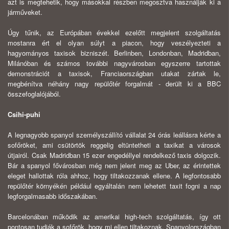
azt is megtehetik, hogy másokkal részben megosztva használják ki a
járműveket.
Úgy tűnik, az Európában évekkel ezelőtt megjelent szolgáltatás
mostanra ért el olyan súlyt a piacon, hogy veszélyezteti a
hagyományos taxisok bizniszét. Berlinben, Londonban, Madridban,
Milánóban és számos további nagyvárosban egyszerre tartottak
demonstrációt a taxisok, Franciaországban utakat zártak le,
megbénítva néhány nagy repülőtér forgalmát - derült ki a BBC
összefoglalójából.
Csihi-puhi
A legnagyobb spanyol személyszállító vállalat 24 órás leállásra kérte a
sofőröket, ami csütörtök reggelig eltüntetheti a taxikat a városok
útjairól. Csak Madridban 15 ezer engedéllyel rendelkező taxis dolgozik.
Bár a spanyol fővárosban még nem jelent meg az Uber, az érintettek
eleget hallottak róla ahhoz, hogy tiltakozzanak ellene. A legfontosabb
repülőtér környékén például egyáltalán nem lehetett taxit fogni a nap
legforgalmasabb időszakában.
Barcelonában működik az amerikai high-tech szolgáltatás, így ott
pontosan tudják a sofőrök, hogy mi ellen tiltakoznak. Spanyolországban