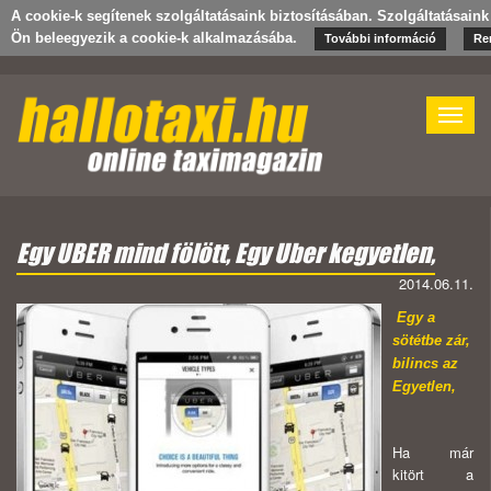
A cookie-k segítenek szolgáltatásaink biztosításában. Szolgáltatásaink
Ön beleegyezik a cookie-k alkalmazásába.
További információ
Re
Toggle
naviga
Egy UBER mind fölött, Egy Uber kegyetlen,
2014.06.11.
Egy a
sötétbe zár,
bilincs az
Egyetlen,
Ha már
kitört a