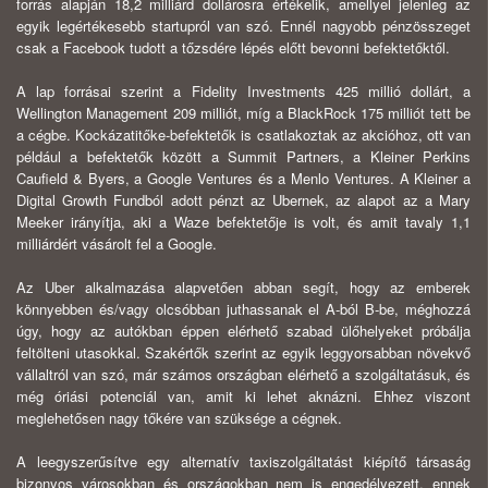
forrás alapján 18,2 milliárd dollárosra értékelik, amellyel jelenleg az
egyik legértékesebb startupról van szó. Ennél nagyobb pénzösszeget
csak a Facebook tudott a tőzsdére lépés előtt bevonni befektetőktől.
A lap forrásai szerint a Fidelity Investments 425 millió dollárt, a
Wellington Management 209 milliót, míg a BlackRock 175 milliót tett be
a cégbe. Kockázatitőke-befektetők is csatlakoztak az akcióhoz, ott van
például a befektetők között a Summit Partners, a Kleiner Perkins
Caufield & Byers, a Google Ventures és a Menlo Ventures. A Kleiner a
Digital Growth Fundból adott pénzt az Ubernek, az alapot az a Mary
Meeker irányítja, aki a Waze befektetője is volt, és amit tavaly 1,1
milliárdért vásárolt fel a Google.
Az Uber alkalmazása alapvetően abban segít, hogy az emberek
könnyebben és/vagy olcsóbban juthassanak el A-ból B-be, méghozzá
úgy, hogy az autókban éppen elérhető szabad ülőhelyeket próbálja
feltölteni utasokkal. Szakértők szerint az egyik leggyorsabban növekvő
vállaltról van szó, már számos országban elérhető a szolgáltatásuk, és
még óriási potenciál van, amit ki lehet aknázni. Ehhez viszont
meglehetősen nagy tőkére van szüksége a cégnek.
A leegyszerűsítve egy alternatív taxiszolgáltatást kiépítő társaság
bizonyos városokban és országokban nem is engedélyezett, ennek