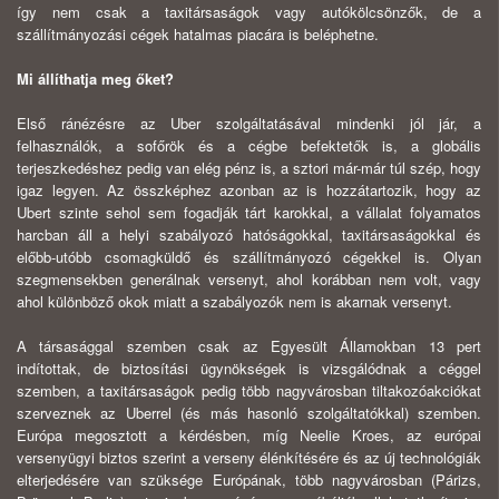
így nem csak a taxitársaságok vagy autókölcsönzők, de a
szállítmányozási cégek hatalmas piacára is beléphetne.
Mi állíthatja meg őket?
Első ránézésre az Uber szolgáltatásával mindenki jól jár, a
felhasználók, a sofőrök és a cégbe befektetők is, a globális
terjeszkedéshez pedig van elég pénz is, a sztori már-már túl szép, hogy
igaz legyen. Az összképhez azonban az is hozzátartozik, hogy az
Ubert szinte sehol sem fogadják tárt karokkal, a vállalat folyamatos
harcban áll a helyi szabályozó hatóságokkal, taxitársaságokkal és
előbb-utóbb csomagküldő és szállítmányozó cégekkel is. Olyan
szegmensekben generálnak versenyt, ahol korábban nem volt, vagy
ahol különböző okok miatt a szabályozók nem is akarnak versenyt.
A társasággal szemben csak az Egyesült Államokban 13 pert
indítottak, de biztosítási ügynökségek is vizsgálódnak a céggel
szemben, a taxitársaságok pedig több nagyvárosban tiltakozóakciókat
szerveznek az Uberrel (és más hasonló szolgáltatókkal) szemben.
Európa megosztott a kérdésben, míg Neelie Kroes, az európai
versenyügyi biztos szerint a verseny élénkítésére és az új technológiák
elterjedésére van szüksége Európának, több nagyvárosban (Párizs,