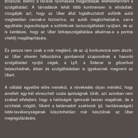
Brüsszel, Berlin) a taxisok nyomására megpróbálják ellehetetleníteni a
szolgáltatást. A támadások tehát több kontinensen is elindultak:
vizsgálják azt, hogy az Uber által foglalkoztatott sofőrök autói
megfelelően vannak-e biztosítva, az autók megbízhatóak-e, van-e
egyáltalán jogosultságuk a sofőröknek taxiszolgáltatást nyújtani, de az
is kérdéses, hogy az Uber térképszolgáltatása alkalmas-e a pontos
viteldíj megállapítására.
És persze nem csak a már meglévő, de az új konkurencia sem alszik:
az Uber sikerén felbuzdulva gombamód szaporodnak a hasonló
szolgáltatást nyújtó cégek, a Lyft, a Sidecar is gőzerővel
terjeszkednek, árban és szolgáltatásban is igyekeznek megverni az
Ubert.
A vállalat egyelőre előre menekül, a növekedés olyan mértékű, hogy
amellett egy-két elveszített csata apróságnak tűnik, azt azonban nem
szabad elfelejteni, hogy a hatóságok igencsak lassan reagálnak, de a
színfalak mögött, főként a betámadott szektorok (pl. taxitársaságok)
lobbi-tevékenységének köszönhetően már készülnek az Uber
megregulázására.