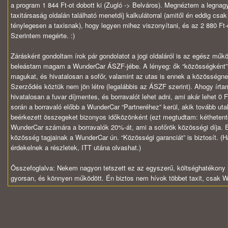
a program 1 844 Ft-ot dobott ki (Zugló -> Belváros). Megnéztem a legnag
taxitársaság oldalán található menetdíj kalkulátorral (amitől én eddig csak
ténylegesen a taxisnak), hogy legyen mihez viszonyítani, és az 2 880 Ft-o
Szerintem megérte. :)
Zárásként gondoltam írok pár gondolatot a jogi oldaláról is az egész mű
beleástam magam a WunderCar ÁSZF-jébe. A lényeg: ők “közösségként” d
magukat, és hivatalosan a sofőr, valamint az utas is ennek a közösségne
Szerződés köztük nem jön létre (legalábbis az ÁSZF szerint). Ahogy írt
hivatalosan a fuvar díjmentes, és borravalót lehet adni, ami akár lehet 0 Ft
során a borravaló előbb a WunderCar “Partneréhez” kerül, akik tovább uta
beérkezett összegeket bizonyos időközönként (ezt megtudtam: kéthetente
WunderCar számára a borravalók 20%-át, ami a sofőrök közösségi díja. 
közösség tagjainak a WunderCar ún. “Közösségi garanciát” is biztosít. (H
érdekelnek a részletek, ITT utána olvashat.)
Összefoglalva: Nekem nagyon tetszett ez az egyszerű, költséghatékony m
gyorsan, és könnyen működött. Én biztos nem hívok többet taxit, csak Wu