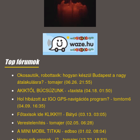
Top fórumok
Okosautók, robottaxik: hogyan készül Budapest a nagy
átalakulásra? - tomajer (06.26. 21:55)
AKIKTŐL BÚCSÚZUNK - +taxista (04.18. 01:50)
Hol hibázott az IGO GPS-navigációs program? - tomtom6
(04.09. 16:35)
Főtaxisok ide KLIKK!!!! - Bátyó (03.13. 03:05)
Verestelenítés - tomajer (02.05. 06:28)
A MINI MOBIL TITKAI - edbso (01.02. 08:04)
Hogy mik vannak...!? - tomajer (12.22. 18:52)