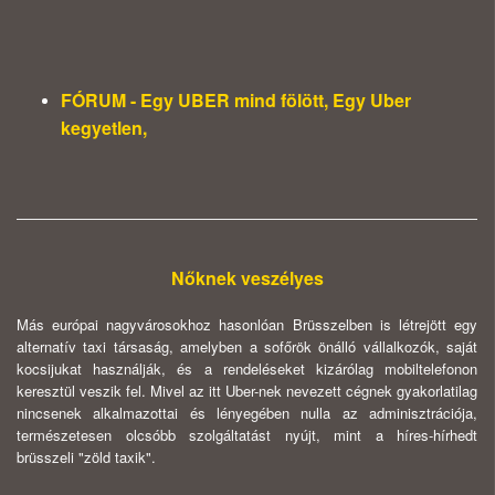
FÓRUM - Egy UBER mind fölött, Egy Uber
kegyetlen,
Nőknek veszélyes
Más európai nagyvárosokhoz hasonlóan Brüsszelben is létrejött egy
alternatív taxi társaság, amelyben a sofőrök önálló vállalkozók, saját
kocsijukat használják, és a rendeléseket kizárólag mobiltelefonon
keresztül veszik fel. Mivel az itt Uber-nek nevezett cégnek gyakorlatilag
nincsenek alkalmazottai és lényegében nulla az adminisztrációja,
természetesen olcsóbb szolgáltatást nyújt, mint a híres-hírhedt
brüsszeli "zöld taxik".