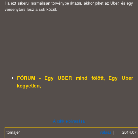
Ha ezt sikerül normálisan törvénybe iktatni, akkor jöhet az Uber, és egy
versenytárs lesz a sok közül.
FÓRUM - Egy UBER mind fölött, Egy Uber
kegyetlen,
A cikk elolvasása
tomajer
válasz
| 2014.07.31