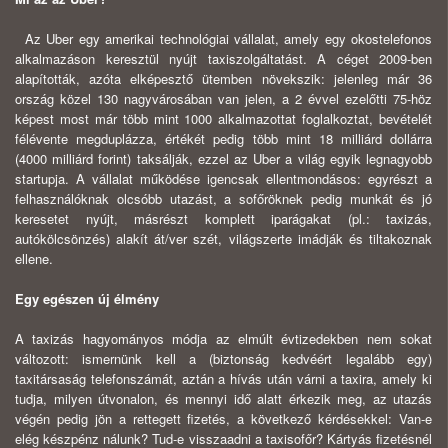
Az Uber egy amerikai technológiai vállalat, amely egy okostelefonos
alkalmazáson keresztül nyújt taxiszolgáltatást. A céget 2009-ben
alapították, azóta elképesztő ütemben növekszik: jelenleg már 36
ország közel 130 nagyvárosában van jelen, a 2 évvel ezelőtti 75-höz
képest most már több mint 1000 alkalmazottat foglalkoztat, bevételét
félévente megduplázza, értékét pedig több mint 18 milliárd dollárra
(4000 milliárd forint) taksálják, ezzel az Uber a világ egyik legnagyobb
startupja. A vállalat működése igencsak ellentmondásos: egyrészt a
felhasználóknak olcsóbb utazást, a sofőröknek pedig munkát és jó
keresetet nyújt, másrészt komplett iparágakat (pl.: taxizás,
autókölcsönzés) alakít át/ver szét, világszerte imádják és tiltakoznak
ellene.
Egy egészen új élmény
A taxizás hagyományos módja az elmúlt évtizedekben nem sokat
változott: ismernünk kell a (biztonság kedvéért legalább egy)
taxitársaság telefonszámát, aztán a hívás után várni a taxira, amely ki
tudja, milyen útvonalon, és mennyi idő alatt érkezik meg, az utazás
végén pedig jön a rettegett fizetés, a következő kérdésekkel: Van-e
elég készpénz nálunk? Tud-e visszaadni a taxisofőr? Kártyás fizetésnél