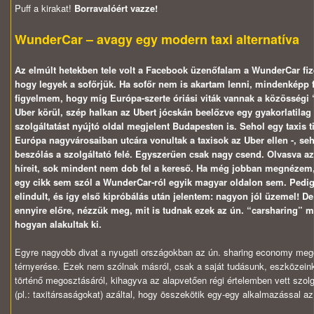
Puff a kirakat!
Borravalóért vazze!
WunderCar – avagy egy modern taxi alternatíva
Az elmúlt hetekben tele volt a Facebook üzenőfalam a WunderCar fize
hogy legyek a sofőrjük. Ha sofőr nem is akartam lenni, mindenképp fe
figyelmem, hogy míg Európa-szerte óriási viták vannak a közösségi “
Uber körül, szép halkan az Ubert jócskán beelőzve egy gyakorlatilag
szolgáltatást nyújtó oldal megjelent Budapesten is. Sehol egy taxis t
Európa nagyvárosaiban utcára vonultak a taxisok az Uber ellen -, s
beszólás a szolgáltató felé. Egyszerűen csak nagy csend. Olvasva az
híreit, sok mindent nem dob fel a kereső. Ha még jobban megnézem,
egy cikk sem szól a WunderCar-ról egyik magyar oldalon sem. Pedig 
elindult, és így első kipróbálás után jelentem: nagyon jól üzemel! D
ennyire előre, nézzük meg, mit is tudnak ezek az ún. “carsharing” 
hogyan alakultak ki.
Egyre nagyobb divat a nyugati országokban az ún. sharing economy me
térnyerése. Ezek nem szólnak másról, csak a saját tudásunk, eszközein
történő megosztásáról, kihagyva az alapvetően régi értelemben vett szolg
(pl.: taxitársaságokat) azáltal, hogy összekötik egy-egy alkalmazással a