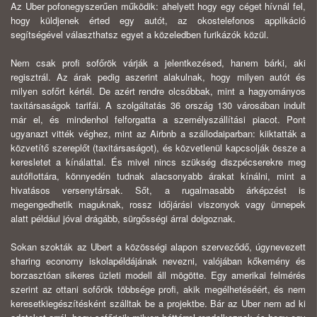
Az Uber pofonegyszerűen működik: ahelyett hogy egy céget hívnál fel,
hogy küldjenek érted egy autót, az okostelefonos applikáció
segítségével választhatsz egyet a közeledben furikázók közül.
Nem csak profi sofőrök várják a jelentkezésed, hanem bárki, aki
regisztrál. Az árak pedig aszerint alakulnak, hogy milyen autót és
milyen sofőrt kértél. De azért rendre olcsóbbak, mint a hagyományos
taxitársaságok tarifái. A szolgáltatás 36 ország 130 városában indult
már el, és mindenhol felforgatta a személyszállítási piacot. Pont
ugyanazt vitték véghez, mint az Airbnb a szállodaiparban: kiiktatták a
közvetítő szereplőt (taxitársaságot), és közvetlenül kapcsolják össze a
keresletet a kínálattal. És mivel nincs szükség diszpécserekre meg
autóflottára, könnyedén tudnak alacsonyabb árakat kínálni, mint a
hivatásos versenytársak. Sőt, a rugalmasabb árképzést is
megengedhetik maguknak, rossz időjárási viszonyok vagy ünnepek
alatt például jóval drágább, sürgősségi árral dolgoznak.
Sokan szokták az Ubert a közösségi alapon szerveződő, úgynevezett
sharing economy iskolapéldájának nevezni, valójában kőkemény és
borzasztóan sikeres üzleti modell áll mögötte. Egy amerikai felmérés
szerint az ottani sofőrök többsége profi, akik megélhetéséért, és nem
keresetkiegészítésként szálltak be a projektbe. Bár az Uber nem ad ki