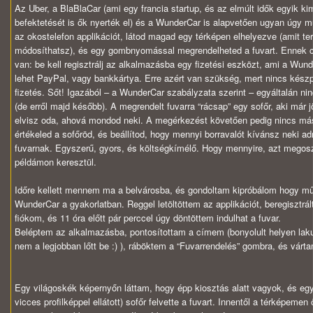
Az Uber, a BlaBlaCar (ami egy francia startup, és az elmúlt idők egyik k
befektetését is ők nyerték el) és a WunderCar is alapvetően ugyan úgy 
az okostelefon applikációt, látod magad egy térképen elhelyezve (amit t
módosíthatsz), és egy gombnyomással megrendelheted a fuvart. Ennek cs
van: be kell regisztrálj az alkalmazásba egy fizetési eszközt, ami a Wun
lehet PayPal, vagy bankkártya. Erre azért van szükség, mert nincs kész
fizetés. Sőt! Igazából – a WunderCar szabályzata szerint – egyáltalán nin
(de erről majd később). A megrendelt fuvarra “rácsap” egy sofőr, aki már j
elvisz oda, ahová mondod neki. A megérkezést követően pedig nincs má
értékeled a sofőröd, és beállítod, hogy mennyi borravalót kívánsz neki ad
fuvarnak. Egyszerű, gyors, és költségkímélő. Hogy mennyire, azt megos
példámon keresztül.
Időre kellett mennem ma a belvárosba, és gondoltam kipróbálom hogy m
WunderCar a gyakorlatban. Reggel letöltöttem az applikációt, beregisztrá
fiókom, és 11 óra előtt pár perccel úgy döntöttem indulhat a fuvar.
Beléptem az alkalmazásba, pontosítottam a címem (bonyolult helyen la
nem a legjobban lőtt be :) ), ráböktem a “Fuvarrendelés” gombra, és várt
Egy világoskék képernyőn láttam, hogy épp kiosztás alatt vagyok, és eg
vicces profilképpel ellátott) sofőr felvette a fuvart. Innentől a térképemen