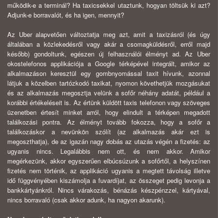
működik-e a terminál? Ha taxicsekkel utaztunk, hogyan töltsük ki azt?
Adjunk-e borravalót, és ha igen, mennyit?
Az Uber alapvetően változtatja meg azt, amit a taxizásról (és úgy
általában a közlekedésről vagy akár a csomagküldésről, erről majd
később) gondoltunk, egészen új felhasználói élményt ad. Az Uber
okostelefonos applikációja a Google térképével integrált, amikor az
alkalmazáson keresztül egy gombnyomással taxit hívunk, azonnal
látjuk a közelben tartózkodó taxikat, nyomon követhetjük mozgásukat
és az alkalmazás megosztja velünk a sofőr néhány adatát, például a
korábbi értékeléseit is. Az értünk küldött taxis telefonon vagy szöveges
üzenetben értesít minket arról, hogy elindult a térképen megadott
találkozási pontra. Az élményt tovább fokozza, hogy a sofőr a
találkozáskor a nevünkön szólít (az alkalmazás akár ezt is
megoszthatja), de az igazán nagy dobás az utazás végén a fizetés: az
ugyanis nincs. Legalábbis nem ott, és nem akkor. Amikor
megérkezünk, akkor egyszerűen elbúcsúzunk a sofőrtől, a helyszínen
fizetés nem történik, az applikáció ugyanis a megtett távolság illetve
idő függvényében kiszámolja a fuvardíjat, az összeget pedig levonja a
bankkártyánkról. Nincs várakozás, bénázás készpénzzel, kártyával,
nincs borravaló (csak akkor adunk, ha nagyon akarunk).