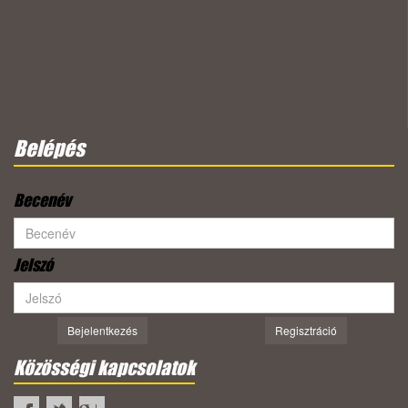
Belépés
Becenév
Jelszó
Bejelentkezés
Regisztráció
Közösségi kapcsolatok