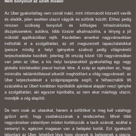
Nem bonyolult az üzleti modell
Az Uber gyakorlatilag nem csinál mást, mint információt közvetít vevők
és eladók, jelen esetben utazni vágyók és sofőrök között. Ehhez pedig
nincsen szükség bonyolult és költséges infrastruktúrára,
diszpécserekre, autókra, több tízezer alkalmazottra, a lényeg a jól
működő applikációban rejlik. Kezdetben amerikai nagyvárosokban
indították el a szolgáltatást, az ott megszerzett tapasztalatokkal
(persze mindig a helyi igényekre szabva) pedig világméretű
terjeszkedésbe kezdtek: jelenleg 36 ország közel 130 nagyvárosában
van jelen az Uber, a kis helyi taxipiacokból gyakorlatilag egy nagy
globális közlekedési piacot hoztak létre. A szép az egészben az, hogy
minimális reklámköltéssel sikerült meghódítani a világ nagyvárosait: az
Uber terjeszkedését a szájpropaganda segíti, a felhasználók 95
százaléka az Ubert korábban kipróbálók ajánlásai alapján veszi igénybe
a szolgáltatást, aki egyszer kipróbálta, az nem akar máshogy utazni,
mondják a cég alapítói.
De nem csak az utasokat, hanem a sofőröket is meg kell valahogy
győzni arról, hogy csatlakozzanak a rendszerhez. Mivel több
nagyvárosban valamilyen módon korlátozzák a taxik számát, ezáltal a
versenyt is, egészen magasan van a belépési korlát. Ezt igyekszik
lebontani az Uber, lehetővé téve hogy olyanok is belépjenek a piacra,