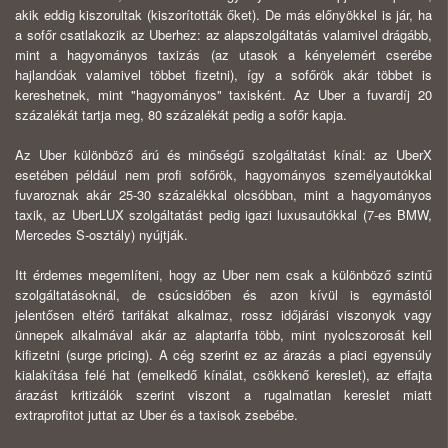
akik eddig kiszorultak (kiszorították őket). De más előnyökkel is jár, ha
a sofőr csatlakozik az Uberhez: az alapszolgáltatás valamivel drágább,
mint a hagyományos taxizás (az utasok a kényelemért cserébe
hajlandóak valamivel többet fizetni), így a sofőrök akár többet is
kereshetnek, mint "hagyományos" taxisként. Az Uber a fuvardíj 20
százalékát tartja meg, 80 százalékát pedig a sofőr kapja.
Az Uber különböző árú és minőségű szolgáltatást kínál: az UberX
esetében például nem profi sofőrök, hagyományos személyautókkal
fuvaroznak akár 25-30 százalékkal olcsóbban, mint a hagyományos
taxik, az UberLUX szolgáltatást pedig igazi luxusautókkal (7-es BMW,
Mercedes S-osztály) nyújtják.
Itt érdemes megemlíteni, hogy az Uber nem csak a különböző szintű
szolgáltatásoknál, de csúcsidőben és azon kívül is egymástól
jelentősen eltérő tarifákat alkalmaz, rossz időjárási viszonyok vagy
ünnepek alkalmával akár az alaptarifa több, mint nyolcszorosát kell
kifizetni (surge pricing). A cég szerint ez az árazás a piaci egyensúly
kialakítása felé hat (emelkedő kínálat, csökkenő kereslet), az effajta
árazást kritizálók szerint viszont a rugalmatlan kereslet miatt
extraprofitot juttat az Uber és a taxisok zsebébe.