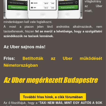
világbotrány
az Uber
miatt,
mindenképpen kell vele foglalkozni.
A most a piacon jelen lévő androidos alkalmazások, nem
taxisellenesek, hiszen
fel se merül a lehetősége, hogy a szolgáltatni
szándékozók ne taxisok lennének.
Az Uber sajnos más!
Friss:
Betiltották az Uber működését
Németországban
Az Uber megérkezett Budapestre
További friss hírek, a cikk fórumában
Az ő filozófiájuk, hogy a "
TAXI NEM MÁS, MINT EGY AUTÓS A SOK