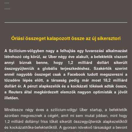
....
.....
Óriási összeget kalapozott össze az új sikersztori
A Szilícium-völgyben nagy a felhajtás egy fuvarozási alkalmazást
létrehozó cég körül, az Uber négy éve alakult, a befektetők viszont
annyi bíznak benne, hogy 1,2 milliárd dollárt sikerült
összegyűjteniük a globális terjeszkedéshez. Szakértők szerint
ennél nagyobb összeget csak a Facebook tudott megszerezni a
tőzsdére lépés előtt, a társaság pedig már most 18,2 milliárd
dollárt ér. A pénzt alapkezelők és a kockázati tőkések adták össze,
a Reuters által megkérdezett elemzők nagyon optimisták a jövőt
illetően.
Mindössze négy éves a szilícium-völgyi Uber startup, a befektetők
azonban megvesznek a cégért, amit mi sem mutat jobban, mint hogy
1,2 milliárd dollárnyi friss tőkét sikerült összegyűjteniük alapkezelőktől
és kockázatitőke-befektetőktől. A gyorsan növekvő társaságot a bevont