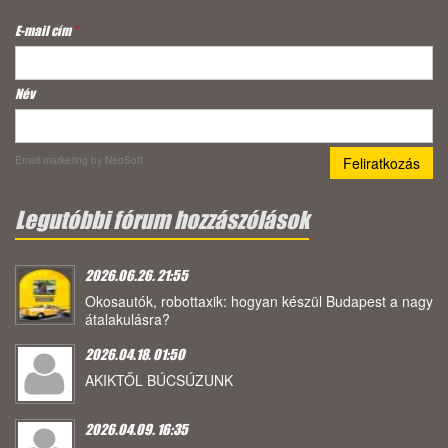
E-mail cím
*
Név
Email marketing
by NeoSoft
Legutóbbi fórum hozzászólások
2026.06.26. 21:55
Okosautók, robottaxik: hogyan készül Budapest a nagy
átalakulásra?
2026.04.18. 01:50
AKIKTŐL BÚCSÚZUNK
2026.04.09. 16:35