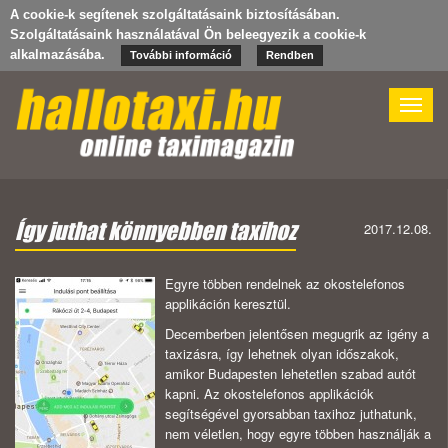
A cookie-k segítenek szolgáltatásaink biztosításában.
Szolgáltatásaink használatával Ön beleegyezik a cookie-k
alkalmazásába.
További információ
Rendben
Toggle
naviga
Így juthat könnyebben taxihoz
2017.12.08.
Egyre többen rendelnek az okostelefonos
applikáción keresztül
.
Decemberben jelentősen megugrik az igény a
taxizásra, így lehetnek olyan időszakok,
amikor Budapesten lehetetlen szabad autót
kapni. Az okostelefonos applikációk
segítségével gyorsabban taxihoz juthatunk,
nem véletlen, hogy egyre többen használják a