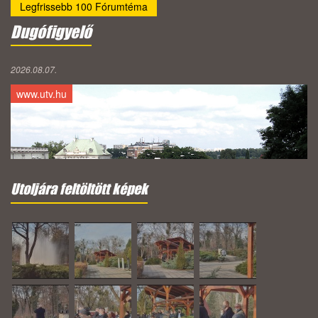
Legfrissebb 100 Fórumtéma
Dugófigyelő
2026.08.07.
www.utv.hu
Utoljára feltöltött képek