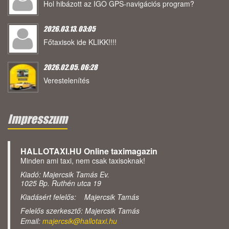
Hol hibázott az IGO GPS-navigációs program?
2026.03.13. 03:05
Főtaxisok ide KLIKK!!!!
2026.02.05. 06:28
Verestelenítés
Impresszum
HALLOTAXI.HU Online taximagazin
Minden ami taxi, nem csak taxisoknak!
Kiadó: Majercsik Tamás Ev.
1025 Bp. Ruthén utca 19
Kiadásért felelős: Majercsik Tamás
Felelős szerkesztő: Majercsik Tamás
Email:
majercsik@hallotaxi.hu