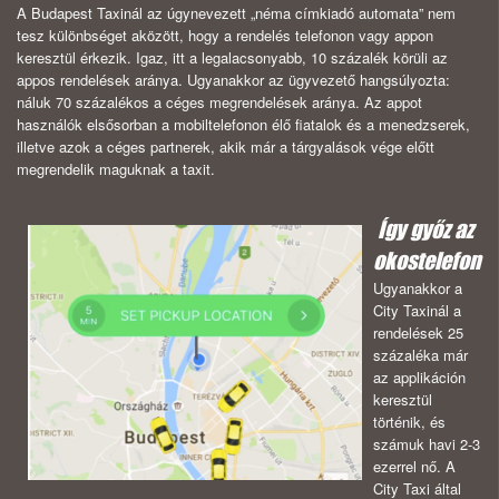
A Budapest Taxinál az úgynevezett „néma címkiadó automata” nem
tesz különbséget aközött, hogy a rendelés telefonon vagy appon
keresztül érkezik. Igaz, itt a legalacsonyabb, 10 százalék körüli az
appos rendelések aránya. Ugyanakkor az ügyvezető hangsúlyozta:
náluk 70 százalékos a céges megrendelések aránya. Az appot
használók elsősorban a mobiltelefonon élő fiatalok és a menedzserek,
illetve azok a céges partnerek, akik már a tárgyalások vége előtt
megrendelik maguknak a taxit.
Így győz az
okostelefon
Ugyanakkor a
City Taxinál a
rendelések 25
százaléka már
az applikáción
keresztül
történik, és
számuk havi 2-3
ezerrel nő. A
City Taxi által