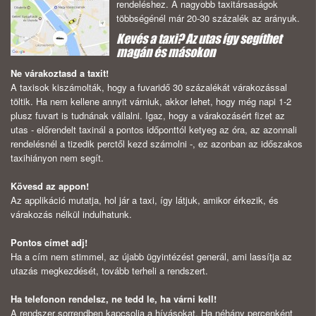
rendeléshez. A nagyobb taxitársaságok
többségénél már 20-30 százalék az arányuk.
Kevés a taxi? Az utas így segíthet
magán és másokon
Ne várakoztasd a taxit!
A taxisok kiszámolták, hogy a fuvaridő 30 százalékát várakozással
töltik. Ha nem kellene annyit várniuk, akkor lehet, hogy még napi 1-2
plusz fuvart is tudnának vállalni. Igaz, hogy a várakozásért fizet az
utas - előrendelt taxinál a pontos időponttól ketyeg az óra, az azonnali
rendelésnél a tizedik perctől kezd számolni -, ez azonban az időszakos
taxihiányon nem segít.
Kövesd az appon!
Az applikáció mutatja, hol jár a taxi, így látjuk, amikor érkezik, és
várakozás nélkül indulhatunk.
Pontos címet adj!
Ha a cím nem stimmel, az újabb ügyintézést generál, ami lassítja az
utazás megkezdését, tovább terheli a rendszert.
Ha telefonon rendelsz, ne tedd le, ha várni kell!
A rendszer sorrendben kapcsolja a hívásokat. Ha néhány percenként