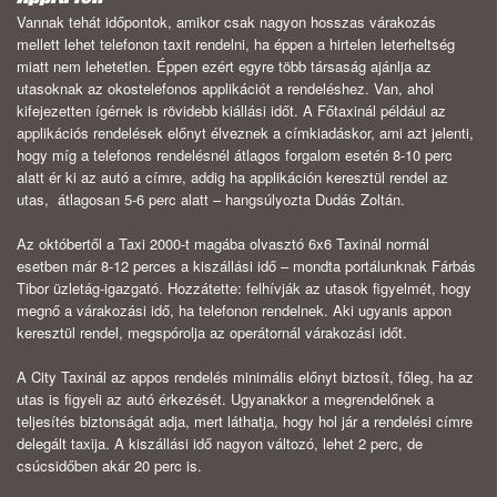
Vannak tehát időpontok, amikor csak nagyon hosszas várakozás
mellett lehet telefonon taxit rendelni, ha éppen a hirtelen leterheltség
miatt nem lehetetlen. Éppen ezért egyre több társaság ajánlja az
utasoknak az okostelefonos applikációt a rendeléshez. Van, ahol
kifejezetten ígérnek is rövidebb kiállási időt. A Főtaxinál például az
applikációs rendelések előnyt élveznek a címkiadáskor, ami azt jelenti,
hogy míg a telefonos rendelésnél átlagos forgalom esetén 8-10 perc
alatt ér ki az autó a címre, addig ha applikáción keresztül rendel az
utas, átlagosan 5-6 perc alatt – hangsúlyozta Dudás Zoltán.
Az októbertől a Taxi 2000-t magába olvasztó 6x6 Taxinál normál
esetben már 8-12 perces a kiszállási idő – mondta portálunknak Fárbás
Tibor üzletág-igazgató. Hozzátette: felhívják az utasok figyelmét, hogy
megnő a várakozási idő, ha telefonon rendelnek. Aki ugyanis appon
keresztül rendel, megspórolja az operátornál várakozási időt.
A City Taxinál az appos rendelés minimális előnyt biztosít, főleg, ha az
utas is figyeli az autó érkezését. Ugyanakkor a megrendelőnek a
teljesítés biztonságát adja, mert láthatja, hogy hol jár a rendelési címre
delegált taxija. A kiszállási idő nagyon változó, lehet 2 perc, de
csúcsidőben akár 20 perc is.