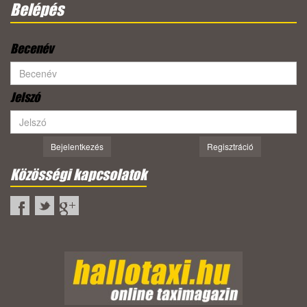
Belépés
Becenév
Jelszó
Bejelentkezés
Regisztráció
Közösségi kapcsolatok