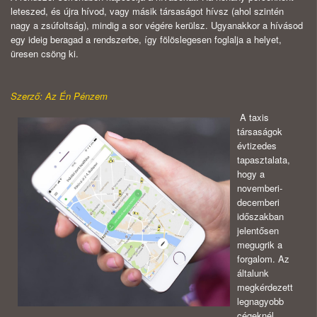
leteszed, és újra hívod, vagy másik társaságot hívsz (ahol szintén
nagy a zsúfoltság), mindig a sor végére kerülsz. Ugyanakkor a hívásod
egy ideig beragad a rendszerbe, így fölöslegesen foglalja a helyet,
üresen csöng ki.
Szerző: Az Én Pénzem
A taxis
társaságok
évtizedes
tapasztalata,
hogy a
novemberi-
decemberi
időszakban
jelentősen
megugrik a
forgalom. Az
általunk
megkérdezett
legnagyobb
cégeknél