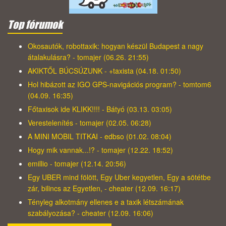
Top fórumok
Okosautók, robottaxik: hogyan készül Budapest a nagy
átalakulásra? - tomajer (06.26. 21:55)
AKIKTŐL BÚCSÚZUNK - +taxista (04.18. 01:50)
Hol hibázott az IGO GPS-navigációs program? - tomtom6
(04.09. 16:35)
Főtaxisok ide KLIKK!!!! - Bátyó (03.13. 03:05)
Verestelenítés - tomajer (02.05. 06:28)
A MINI MOBIL TITKAI - edbso (01.02. 08:04)
Hogy mik vannak...!? - tomajer (12.22. 18:52)
emillio - tomajer (12.14. 20:56)
Egy UBER mind fölött, Egy Uber kegyetlen, Egy a sötétbe
zár, bilincs az Egyetlen, - cheater (12.09. 16:17)
Tényleg alkotmány ellenes e a taxik létszámának
szabályozása? - cheater (12.09. 16:06)