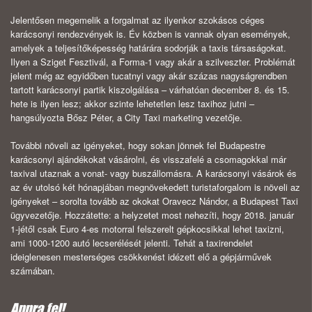
Jelentősen megemelik a forgalmat az ilyenkor szokásos céges
karácsonyi rendezvények is. Év közben is vannak olyan események,
amelyek a teljesítőképesség határára sodorják a taxis társaságokat.
Ilyen a Sziget Fesztivál, a Forma-1 vagy akár a szilveszter. Problémát
jelent még az egyidőben tucatnyi vagy akár százas nagyságrendben
tartott karácsonyi partik kiszolgálása – várhatóan december 8. és 15.
hete is ilyen lesz; akkor szinte lehetetlen lesz taxihoz jutni –
hangsúlyozta Bősz Péter, a City Taxi marketing vezetője.
További növeli az igényeket, hogy sokan jönnek fel Budapestre
karácsonyi ajándékokat vásárolni, és visszafelé a csomagokkal már
taxival utaznak a vonat- vagy buszállomásra. A karácsonyi vásárok és
az év utolsó két hónapjában megnövekedett turistaforgalom is növeli az
igényeket – sorolta tovább az okokat Oravecz Nándor, a Budapest Taxi
ügyvezetője. Hozzátette: a helyzetet most nehezíti, hogy 2018. január
1-jétől csak Euro 4-es motorral felszerelt gépkocsikkal lehet taxizni,
ami 1000-1200 autó lecserélését jelenti. Tehát a taxirendelet
ideiglenesen mesterséges csökkenést idézett elő a gépjárművek
számában.
Appra fel!