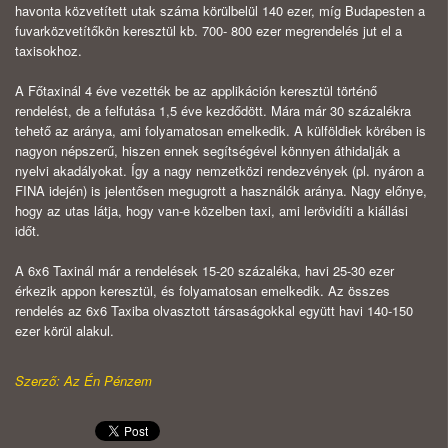
havonta közvetített utak száma körülbelül 140 ezer, míg Budapesten a
fuvarközvetítőkön keresztül kb. 700- 800 ezer megrendelés jut el a
taxisokhoz.
A Főtaxinál 4 éve vezették be az applikáción keresztül történő
rendelést, de a felfutása 1,5 éve kezdődött. Mára már 30 százalékra
tehető az aránya, ami folyamatosan emelkedik. A külföldiek körében is
nagyon népszerű, hiszen ennek segítségével könnyen áthidalják a
nyelvi akadályokat. Így a nagy nemzetközi rendezvények (pl. nyáron a
FINA idején) is jelentősen megugrott a használók aránya. Nagy előnye,
hogy az utas látja, hogy van-e közelben taxi, ami lerövidíti a kiállási
időt.
A 6x6 Taxinál már a rendelések 15-20 százaléka, havi 25-30 ezer
érkezik appon keresztül, és folyamatosan emelkedik. Az összes
rendelés az 6x6 Taxiba olvasztott társaságokkal együtt havi 140-150
ezer körül alakul.
Szerző: Az Én Pénzem