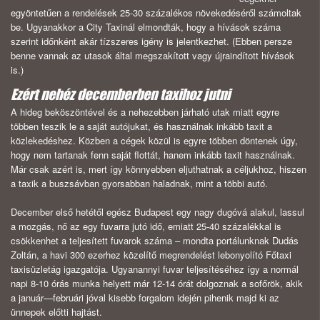
egyöntetűen a rendelések 25-30 százalékos növekedéséről számoltak
be. Ugyanakkor a City Taxinál elmondták, hogy a hívások száma
szerint időnként akár tízszeres igény is jelentkezhet. (Ebben persze
benne vannak az utasok által megszakított vagy újraindított hívások
is.)
Ezért nehéz decemberben taxihoz jutni
A hideg beköszöntével és a nehezebben járható utak miatt egyre
többen teszik le a saját autójukat, és használnak inkább taxit a
közlekedéshez. Közben a cégek közül is egyre többen döntenek úgy,
hogy nem tartanak fenn saját flottát, hanem inkább taxit használnak.
Már csak azért is, mert így könnyebben eljuthatnak a céljukhoz, hiszen
a taxik a buszsávban gyorsabban haladnak, mint a többi autó.
December első hetétől egész Budapest egy nagy dugóvá alakul, lassul
a mozgás, nő az egy fuvarra jutó idő, emiatt 25-40 százalékkal is
csökkenhet a teljesített fuvarok száma – mondta portálunknak Dudás
Zoltán, a havi 300 ezerhez közelítő megrendelést lebonyolító Főtaxi
taxisüzletág igazgatója. Ugyanannyi fuvar teljesítéséhez így a normál
napi 8-10 órás munka helyett már 12-14 órát dolgoznak a sofőrök, akik
a január—februári jóval kisebb forgalom idején pihenik majd ki az
ünnepek előtti hajtást.