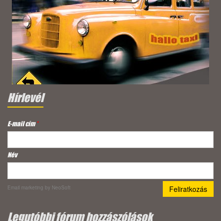
Hírlevél
E-mail cím
*
Név
Email marketing
by NeoSoft
Legutóbbi fórum hozzászólások