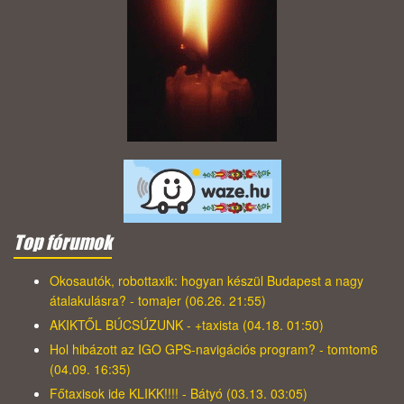
Top fórumok
Okosautók, robottaxik: hogyan készül Budapest a nagy
átalakulásra? - tomajer (06.26. 21:55)
AKIKTŐL BÚCSÚZUNK - +taxista (04.18. 01:50)
Hol hibázott az IGO GPS-navigációs program? - tomtom6
(04.09. 16:35)
Főtaxisok ide KLIKK!!!! - Bátyó (03.13. 03:05)