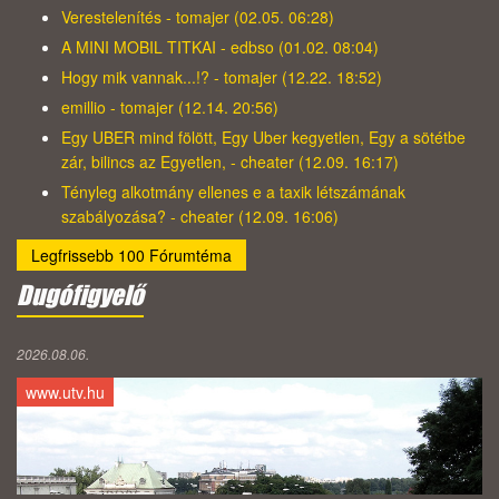
Verestelenítés - tomajer (02.05. 06:28)
A MINI MOBIL TITKAI - edbso (01.02. 08:04)
Hogy mik vannak...!? - tomajer (12.22. 18:52)
emillio - tomajer (12.14. 20:56)
Egy UBER mind fölött, Egy Uber kegyetlen, Egy a sötétbe
zár, bilincs az Egyetlen, - cheater (12.09. 16:17)
Tényleg alkotmány ellenes e a taxik létszámának
szabályozása? - cheater (12.09. 16:06)
Legfrissebb 100 Fórumtéma
Dugófigyelő
2026.08.06.
www.utv.hu