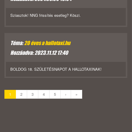
Sziasztok! NNG frissítés esetleg? Köszi.
Téma:
20 éves a hallotaxi.hu
Hozzáadva: 2023.11.12 17:40
BOLDOG 18. SZÜLETÉSNAPOT A HALLOTAXINAK!
1
2
3
4
5
›
»