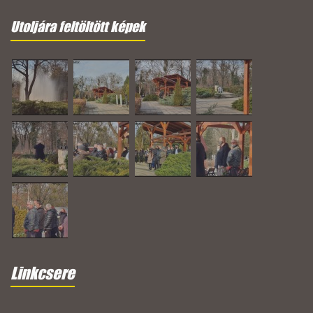
Utoljára feltöltött képek
Linkcsere