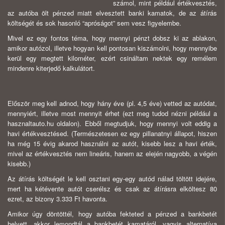
számol, mint például értékvesztés,
az autóba ölt pénzed miatt elvesztett banki kamatok, de az átírás
költségét és sok hasonló “apróságot” sem vesz figyelembe.
Mivel ez egy fontos téma, hogy mennyi pénzt dobsz ki az ablakon,
amikor autózol, illetve hogyan kell pontosan kiszámolni, hogy mennyibe
kerül egy megtett kilométer, ezért csináltam nektek egy remélem
mindenre kiterjedő kalkulátort.
Először meg kell adnod, hogy hány éve (pl. 4,5 éve) vetted az autódat,
mennyiért, illetve most mennyit érhet (ezt meg tudod nézni például a
hasznaltauto.hu oldalon). Ebből megtudjuk, hogy mennyi volt eddig a
havi értékvesztésed. (Természetesen ez egy pillanatnyi állapot, hiszen
ha még 15 évig akarod használni az autót, kisebb lesz a havi érték,
mivel az értékvesztés nem lineáris, hanem az elején nagyobb, a végén
kisebb.)
Az átírás költségét le kell osztani egy-egy autód nálad töltött idejére,
mert ha kétévente autót cserélsz és csak az átírásra elköltesz 80
ezret, az bizony 3.333 Ft havonta.
Amikor úgy döntöttél, hogy autóba fekteted a pénzed a bankbetét
helyett, akkor lemondtál a bankbetét kamatáról, vagyis alternatíva