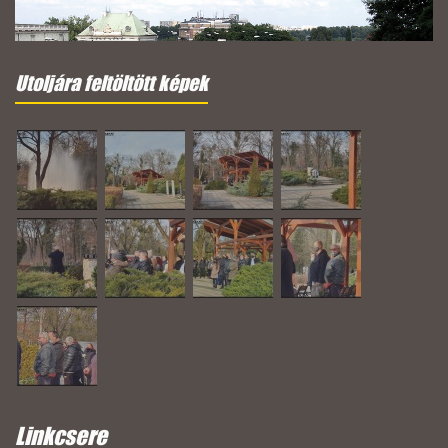
Utoljára feltöltött képek
Linkcsere