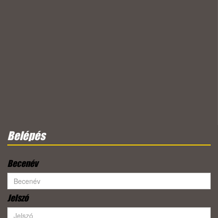
Belépés
Becenév
Jelszó