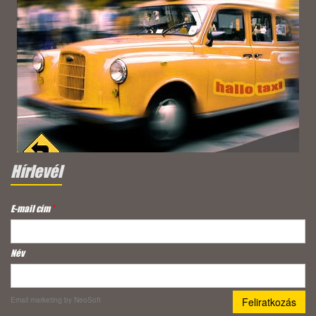
Hírlevél
E-mail cím
*
Név
Email marketing
by NeoSoft