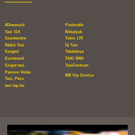
4Dimenzió
Fixshuttle
Taxi 314
Rókalyuk
Szentendre
Tokio 170
Rádió Taxi
Új Taxi
Szeged
Tatabánya
Eurotravel
TAXI 3000
Sziget taxi
TaxiCentrum
Pannon Volán
MB Vip Service
Taxi, Pécs
taxi.lap.hu