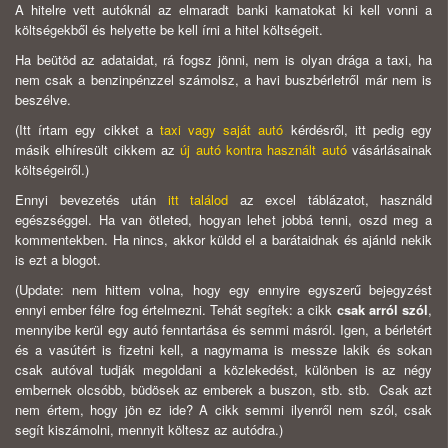
A hitelre vett autóknál az elmaradt banki kamatokat ki kell vonni a
költségekből és helyette be kell írni a hitel költségeit.
Ha beütöd az adataidat, rá fogsz jönni, nem is olyan drága a taxi, ha
nem csak a benzinpénzzel számolsz, a havi buszbérletről már nem is
beszélve.
(Itt írtam egy cikket a
taxi vagy saját autó
kérdésről, itt pedig egy
másik elhíresült cikkem az
új autó kontra használt autó
vásárlásainak
költségeiről.)
Ennyi bevezetés után
itt találod
az excel táblázatot, használd
egészséggel. Ha van ötleted, hogyan lehet jobbá tenni, oszd meg a
kommentekben. Ha nincs, akkor küldd el a barátaidnak és ajánld nekik
is ezt a blogot.
(Update: nem hittem volna, hogy egy ennyire egyszerű bejegyzést
ennyi ember félre fog értelmezni. Tehát segítek: a cikk
csak arról szól
,
mennyibe kerül egy autó fenntartása és semmi másról. Igen, a bérletért
és a vasútért is fizetni kell, a nagymama is messze lakik és sokan
csak autóval tudják megoldani a közlekedést, különben is az négy
embernek olcsóbb, büdösek az emberek a buszon, stb. stb. Csak azt
nem értem, hogy jön ez ide? A cikk semmi ilyenről nem szól, csak
segít kiszámolni, mennyit költesz az autódra.)