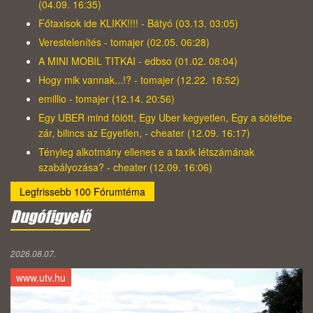
(04.09. 16:35)
Főtaxisok ide KLIKK!!!! - Bátyó (03.13. 03:05)
Verestelenítés - tomajer (02.05. 06:28)
A MINI MOBIL TITKAI - edbso (01.02. 08:04)
Hogy mik vannak...!? - tomajer (12.22. 18:52)
emillio - tomajer (12.14. 20:56)
Egy UBER mind fölött, Egy Uber kegyetlen, Egy a sötétbe
zár, bilincs az Egyetlen, - cheater (12.09. 16:17)
Tényleg alkotmány ellenes e a taxik létszámának
szabályozása? - cheater (12.09. 16:06)
Legfrissebb 100 Fórumtéma
Dugófigyelő
2026.08.07.
www.utv.hu