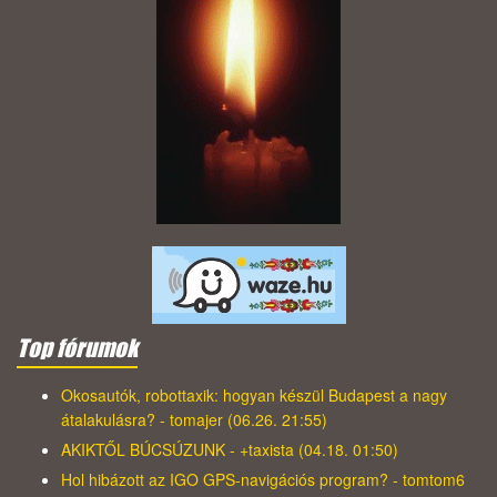
Top fórumok
Okosautók, robottaxik: hogyan készül Budapest a nagy
átalakulásra? - tomajer (06.26. 21:55)
AKIKTŐL BÚCSÚZUNK - +taxista (04.18. 01:50)
Hol hibázott az IGO GPS-navigációs program? - tomtom6