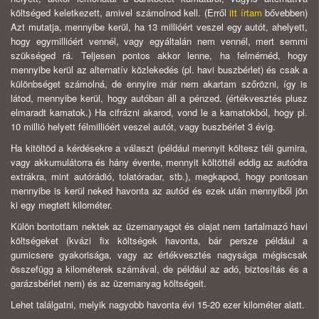
költséged keletkezett, amivel számolnod kell. (Erről
itt írtam
bővebben)
Azt mutatja, mennyibe kerül, ha 13 millióért veszel egy autót, ahelyett,
hogy egymillióért vennél, vagy egyáltalán nem vennél, mert semmi
szükséged rá. Teljesen pontos akkor lenne, ha felmérnéd, hogy
mennyibe kerül az alternatív közlekedés (pl. havi buszbérlet) és csak a
különbséget számolná, de ennyire már nem akartam szőrözni, így is
látod, mennyibe kerül, hogy autóban áll a pénzed. (értékvesztés plusz
elmaradt kamatok.) Ha cifrázni akarod, vond le a kamatokból, hogy pl.
10 millió helyett félmillióért veszel autót, vagy buszbérlet 3 évig.
Ha kitöltöd a kérdésekre a választ (például mennyit költesz téli gumira,
vagy akkumulátorra és hány évente, mennyit költöttél eddig az autódra
extrákra, mint autórádió, tolatóradar, stb.), megkapod, hogy pontosan
mennyibe is kerül neked havonta az autód és ezek után mennyiből jön
ki egy megtett kilométer.
Külön bontottam nektek az üzemanyagot és olajat nem tartalmazó havi
költségeket (kvázi fix költségek havonta, bár persze például a
gumicsere gyakorisága, vagy az értékvesztés nagysága mégiscsak
összefügg a kilométerek számával, de például az adó, biztosítás és a
garázsbérlet nem) és az üzemanyag költségeit.
Lehet találgatni, melyik nagyobb havonta évi 15-20 ezer kilométer alatt.