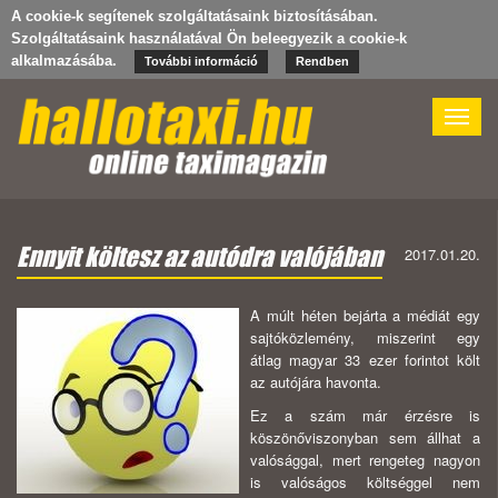
A cookie-k segítenek szolgáltatásaink biztosításában.
Szolgáltatásaink használatával Ön beleegyezik a cookie-k
alkalmazásába.
További információ
Rendben
Toggle
naviga
Ennyit költesz az autódra valójában
2017.01.20.
A múlt héten bejárta a médiát egy
sajtóközlemény, miszerint egy
átlag magyar 33 ezer forintot költ
az autójára havonta.
Ez a szám már érzésre is
köszönőviszonyban sem állhat a
valósággal, mert rengeteg nagyon
is valóságos költséggel nem