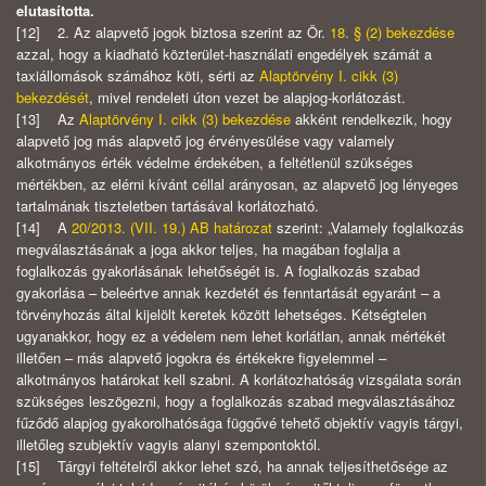
elutasította.
[12] 2. Az alapvető jogok biztosa szerint az Ör.
18. § (2) bekezdése
azzal, hogy a kiadható közterület-használati engedélyek számát a
taxiállomások számához köti, sérti az
Alaptörvény I. cikk (3)
bekezdését
, mivel rendeleti úton vezet be alapjog-korlátozást.
[13] Az
Alaptörvény I. cikk (3) bekezdése
akként rendelkezik, hogy
alapvető jog más alapvető jog érvényesülése vagy valamely
alkotmányos érték védelme érdekében, a feltétlenül szükséges
mértékben, az elérni kívánt céllal arányosan, az alapvető jog lényeges
tartalmának tiszteletben tartásával korlátozható.
[14] A
20/2013. (VII. 19.) AB határozat
szerint: „Valamely foglalkozás
megválasztásának a joga akkor teljes, ha magában foglalja a
foglalkozás gyakorlásának lehetőségét is. A foglalkozás szabad
gyakorlása – beleértve annak kezdetét és fenntartását egyaránt – a
törvényhozás által kijelölt keretek között lehetséges. Kétségtelen
ugyanakkor, hogy ez a védelem nem lehet korlátlan, annak mértékét
illetően – más alapvető jogokra és értékekre figyelemmel –
alkotmányos határokat kell szabni. A korlátozhatóság vizsgálata során
szükséges leszögezni, hogy a foglalkozás szabad megválasztásához
fűződő alapjog gyakorolhatósága függővé tehető objektív vagyis tárgyi,
illetőleg szubjektív vagyis alanyi szempontoktól.
[15] Tárgyi feltételről akkor lehet szó, ha annak teljesíthetősége az