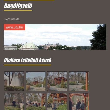
Dugófigyelő
2026.08.09.
www.utv.hu
Utoljára feltöltött képek