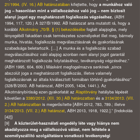
21/1994. (IV. 16.) AB határozatában
kifejtette, hogy
a munkához való
jog – hasonlóan mint a vállalkozáshoz való jog – nem biztosít
alanyi jogot egy meghatározott foglalkozás végzéséhez.
(ABH
1994, 117, 120.) A 327/B/1992. AB határozat arra mutatott rá, hogy a
korábbi
Alkotmány „70/B. § (1) bekezdésébe
foglalt alapjogba, mely
lényegéből fakadóan csak természetes személyeket illet meg, bármely
munka, hivatás, foglalkozás megválasztásának és gyakorlásának
szabadsága beletartozik. […] A munka és a foglalkozás szabad
megválasztásához való alapjog azonban nem alanyi jogot garantál
meghatározott foglalkozás folytatásához, tevékenység végzéséhez.”
(ABH 1995, 604, 609.) Másként megfogalmazva senkinek „sincs
abszolút joga a meghatározott foglalkozás, illetve valamely
foglalkozásnak az általa kiválasztott formában történő gyakorlásához”
(328/B/2003. AB határozat, ABH 2005, 1434, 1441.). Az
Alkotmánybíróság ezen gyakorlatát az
Alaptörvény
hatályba lépését
követően a
3380/2012. (XII. 30.) AB határozatban
és a
3134/2013. (VII.
2.) AB határozatban
is megerősítette [ABH 2012, 783, 789.; illetve
3134/2013. (VII. 2.) AB határozat
, ABH 2013, 1918, 1922.].” {Indokolás
[42]}
[9]
A közterület-használati engedély léte vagy hiánya nem
akadályozza meg a vállalkozóvá válást, nem feltétele a
személyszállító szolgáltatásra vonatkozó tevékenységi