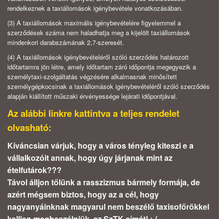
rendelkeznek a taxiállomások igénybevétele vonatkozásában.
(3)
A taxiállomások maximális igénybevételére figyelemmel a
szerződések száma nem haladhatja meg a kijelölt taxiállomások
mindenkori darabszámának 2,7-szeresét.
(4)
A taxiállomások igénybevételéről szóló szerződés határozott
időtartamra jön létre, amely időtartam záró időpontja megegyezik a
személytaxi-szolgáltatás végzésére alkalmasnak minősített
személygépkocsinak a taxiállomások igénybevételéről szóló szerződés
alapján kiállított műszaki érvényessége lejárati időpontjával.
Az alábbi linkre kattintva a teljes rendelet
olvasható:
Kíváncsian várjuk, hogy a város tényleg kiteszi e a
vállalkozóit annak, hogy úgy járjanak mint az
ételfutárok???
Távol álljon tőlünk a rasszizmus bármely formája, de
azért mégsem biztos, hogy az a cél, hogy
nagyanyáinknak magyarul nem beszélő taxisofőrökkel
kelljen megbeszélniük, az SzTK címét! :-(