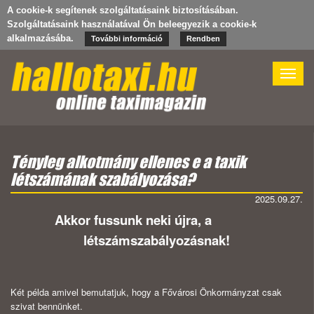
A cookie-k segítenek szolgáltatásaink biztosításában.
Szolgáltatásaink használatával Ön beleegyezik a cookie-k
alkalmazásába.
További információ
Rendben
Toggle
naviga
Tényleg alkotmány ellenes e a taxik
létszámának szabályozása?
2025.09.27.
Akkor fussunk neki újra, a
létszámszabályozásnak!
Két példa amivel bemutatjuk, hogy a Fővárosi Önkormányzat csak
szivat bennünket.