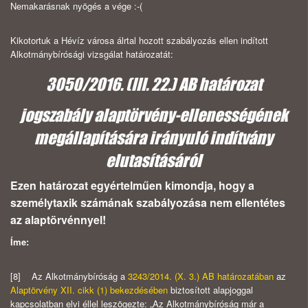
Nemakarásnak nyögés a vége :-(
Kikotortuk a Hévíz városa álrtal hozott szabályozás ellen indított
Alkotmánybírósági vizsgálat határozatát:
3050/2016. (III. 22.) AB határozat
jogszabály alaptörvény-ellenességének
megállapítására irányuló indítvány
elutasításáról
Ezen határozat egyértelműen kimondja, hogy a
személytaxik számának szabályozása nem ellentétes
az alaptörvénnyel!
Íme:
[8] Az Alkotmánybíróság a
3243/2014. (X. 3.) AB határozatában
az
Alaptörvény XII. cikk (1) bekezdésében
biztosított alapjoggal
kapcsolatban elvi éllel leszögezte: „Az Alkotmánybíróság már a