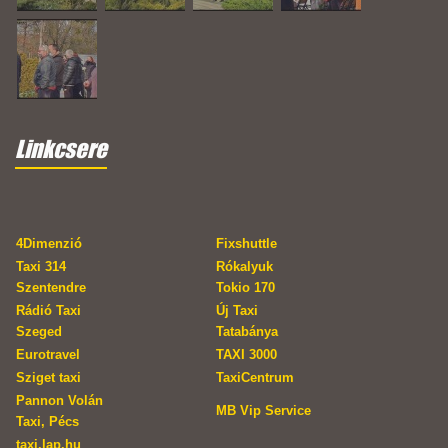
Linkcsere
4Dimenzió
Fixshuttle
Taxi 314
Rókalyuk
Szentendre
Tokio 170
Rádió Taxi
Új Taxi
Szeged
Tatabánya
Eurotravel
TAXI 3000
Sziget taxi
TaxiCentrum
Pannon Volán
MB Vip Service
Taxi, Pécs
taxi.lap.hu