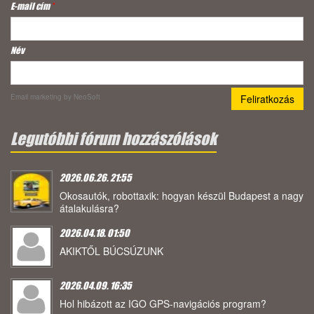
E-mail cím
*
Név
Email marketing
by NeoSoft
Legutóbbi fórum hozzászólások
2026.06.26. 21:55
Okosautók, robottaxik: hogyan készül Budapest a nagy
átalakulásra?
2026.04.18. 01:50
AKIKTŐL BÚCSÚZUNK
2026.04.09. 16:35
Hol hibázott az IGO GPS-navigációs program?