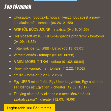
Top fórumok
Okosautók, robottaxik: hogyan készül Budapest a nagy
átalakulásra? - tomajer (06.26. 21:55)
AKIKTŐL BÚCSÚZUNK - +taxista (04.18. 01:50)
Hol hibázott az IGO GPS-navigációs program? - tomtom6
(04.09. 16:35)
Főtaxisok ide KLIKK!!!! - Bátyó (03.13. 03:05)
Verestelenítés - tomajer (02.05. 06:28)
A MINI MOBIL TITKAI - edbso (01.02. 08:04)
Hogy mik vannak...!? - tomajer (12.22. 18:52)
emillio - tomajer (12.14. 20:56)
Egy UBER mind fölött, Egy Uber kegyetlen, Egy a sötétbe
zár, bilincs az Egyetlen, - cheater (12.09. 16:17)
Tényleg alkotmány ellenes e a taxik létszámának
szabályozása? - cheater (12.09. 16:06)
Legfrissebb 100 Fórumtéma