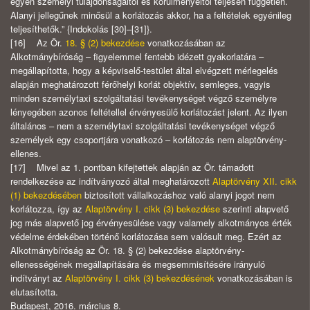
egyén személyi tulajdonságaitól és körülményeitől teljesen független.
Alanyi jellegűnek minősül a korlátozás akkor, ha a feltételek egyénileg
teljesíthetők.” {Indokolás [30]–[31]}.
[16] Az Ör.
18. § (2) bekezdése
vonatkozásában az
Alkotmánybíróság – figyelemmel fentebb idézett gyakorlatára –
megállapította, hogy a képviselő-testület által elvégzett mérlegelés
alapján meghatározott férőhelyi korlát objektív, semleges, vagyis
minden személytaxi szolgáltatási tevékenységet végző személyre
lényegében azonos feltétellel érvényesülő korlátozást jelent. Az ilyen
általános – nem a személytaxi szolgáltatási tevékenységet végző
személyek egy csoportjára vonatkozó – korlátozás nem alaptörvény-
ellenes.
[17] Mivel az 1. pontban kifejtettek alapján az Ör. támadott
rendelkezése az indítványozó által meghatározott
Alaptörvény XII. cikk
(1) bekezdésében
biztosított vállalkozáshoz való alanyi jogot nem
korlátozza, így az
Alaptörvény I. cikk (3) bekezdése
szerinti alapvető
jog más alapvető jog érvényesülése vagy valamely alkotmányos érték
védelme érdekében történő korlátozása sem valósult meg. Ezért az
Alkotmánybíróság az Ör. 18. § (2) bekezdése alaptörvény-
ellenességének megállapítására és megsemmisítésére irányuló
indítványt az
Alaptörvény I. cikk (3) bekezdésének
vonatkozásában is
elutasította.
Budapest, 2016. március 8.