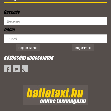
Becenév
Jelszó
Bejelentkezés
Regisztráció
Közösségi kapcsolatok