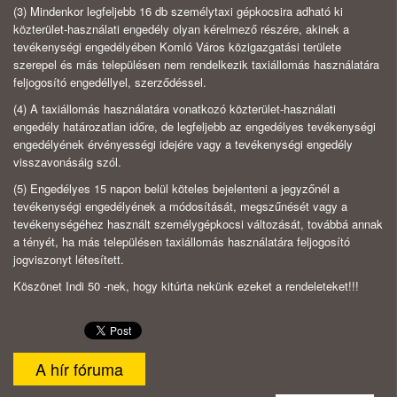
(3)
Mindenkor legfeljebb 16 db személytaxi gépkocsira adható ki
közterület-használati engedély olyan kérelmező részére, akinek a
tevékenységi engedélyében Komló Város közigazgatási területe
szerepel és más településen nem rendelkezik taxiállomás használatára
feljogosító engedéllyel, szerződéssel.
(4)
A taxiállomás használatára vonatkozó közterület-használati
engedély határozatlan időre, de legfeljebb az engedélyes tevékenységi
engedélyének érvényességi idejére vagy a tevékenységi engedély
visszavonásáig szól.
(5)
Engedélyes 15 napon belül köteles bejelenteni a jegyzőnél a
tevékenységi engedélyének a módosítását, megszűnését vagy a
tevékenységéhez használt személygépkocsi változását, továbbá annak
a tényét, ha más településen taxiállomás használatára feljogosító
jogviszonyt létesített.
Köszönet Indi 50 -nek, hogy kitúrta nekünk ezeket a rendeleteket!!!
A hír fóruma