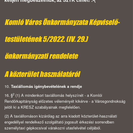
Komló Város Önkormányzata Képviselő-
testületének 5/2022. (IV. 29.)
önkormányzati rendelete
A közterület használatáról
10.
Taxiállomás igénybevételének a rendje
2
16. §
(1)
A mindenkori taxiállomás helyszínét - a Komlói
Rendőrkapitányság előzetes véleményét kikérve - a Városgondnokság
jelöli ki a KRESZ szabályainak megfelelően.
(2)
A taxiállomáson kizárólag az arra kiadott közterület-használati
engedéllyel rendelkező szolgáltató jogosult érkezési sorrendben
személytaxi gépkocsival várakozni utasfelvétel céljából.