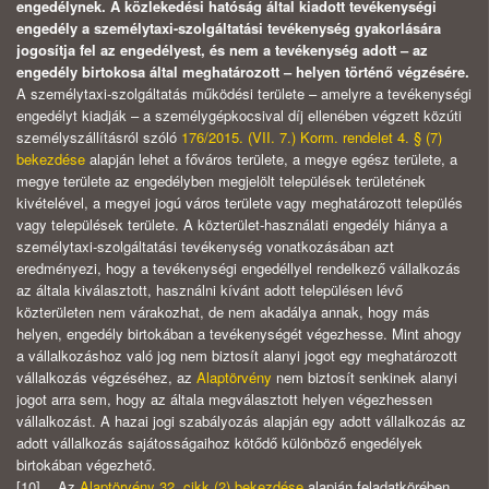
engedélynek. A közlekedési hatóság által kiadott tevékenységi
engedély a személytaxi-szolgáltatási tevékenység gyakorlására
jogosítja fel az engedélyest, és nem a tevékenység adott – az
engedély birtokosa által meghatározott – helyen történő végzésére.
A személytaxi-szolgáltatás működési területe – amelyre a tevékenységi
engedélyt kiadják – a személygépkocsival díj ellenében végzett közúti
személyszállításról szóló
176/2015. (VII. 7.) Korm. rendelet 4. § (7)
bekezdése
alapján lehet a főváros területe, a megye egész területe, a
megye területe az engedélyben megjelölt települések területének
kivételével, a megyei jogú város területe vagy meghatározott település
vagy települések területe. A közterület-használati engedély hiánya a
személytaxi-szolgáltatási tevékenység vonatkozásában azt
eredményezi, hogy a tevékenységi engedéllyel rendelkező vállalkozás
az általa kiválasztott, használni kívánt adott településen lévő
közterületen nem várakozhat, de nem akadálya annak, hogy más
helyen, engedély birtokában a tevékenységét végezhesse. Mint ahogy
a vállalkozáshoz való jog nem biztosít alanyi jogot egy meghatározott
vállalkozás végzéséhez, az
Alaptörvény
nem biztosít senkinek alanyi
jogot arra sem, hogy az általa megválasztott helyen végezhessen
vállalkozást. A hazai jogi szabályozás alapján egy adott vállalkozás az
adott vállalkozás sajátosságaihoz kötődő különböző engedélyek
birtokában végezhető.
[10] Az
Alaptörvény 32. cikk (2) bekezdése
alapján feladatkörében