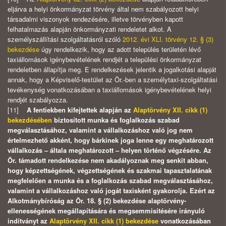
eljárva a helyi önkormányzat törvény által nem szabályozott helyi
társadalmi viszonyok rendezésére, illetve törvényben kapott
felhatalmazás alapján önkormányzati rendeletet alkot. A
személyszállítási szolgáltatásról szóló
2012. évi XLI. törvény 12. § (3)
bekezdése
úgy rendelkezik, hogy az adott település területén lévő
taxiállomások igénybevételének rendjét a települési önkormányzat
rendeletben állapítja meg.
E rendelkezések jelentik a jogalkotási alapját
annak, hogy a Képviselő-testület az Ör.-ben a személytaxi-szolgáltatási
tevékenység vonatkozásában a taxiállomások igénybevételének helyi
rendjét szabályozza.
[11]
A fentiekben kifejtettek alapján az
Alaptörvény XII. cikk (1)
bekezdésében
biztosított munka és foglalkozás szabad
megválasztásához, valamint a vállalkozáshoz való jog nem
értelmezhető akként, hogy bárkinek joga lenne egy meghatározott
vállalkozás – általa meghatározott – helyen történő végzésére. Az
Ör. támadott rendelkezése nem akadályoznak meg senkit abban,
hogy képzettségének, végzettségének és szakmai tapasztalatának
megfelelően a munka és a foglalkozás szabad megválasztásához,
valamint a vállalkozáshoz való jogát taxisként gyakorolja. Ezért az
Alkotmánybíróság az Ör. 18. § (2) bekezdése alaptörvény-
ellenességének megállapítására és megsemmisítésére irányuló
indítványt az
Alaptörvény XII. cikk (1) bekezdése
vonatkozásában