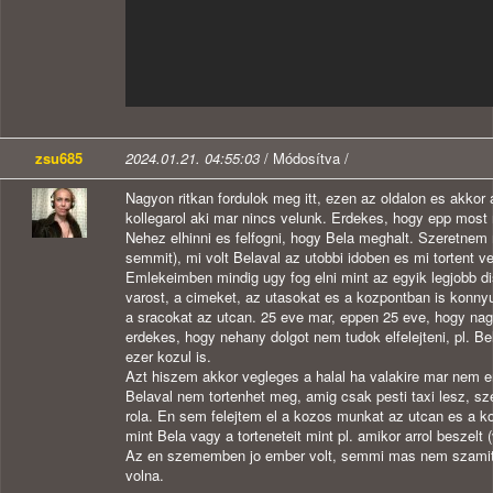
zsu685
2024.01.21. 04:55:03
/ Módosítva /
Nagyon ritkan fordulok meg itt, ezen az oldalon es akkor
kollegarol aki mar nincs velunk. Erdekes, hogy epp most 
Nehez elhinni es felfogni, hogy Bela meghalt. Szeretnem
semmit), mi volt Belaval az utobbi idoben es mi tortent ve
Emlekeimben mindig ugy fog elni mint az egyik legjobb dis
varost, a cimeket, az utasokat es a kozpontban is konnyu
a sracokat az utcan. 25 eve mar, eppen 25 eve, hogy nagyo
erdekes, hogy nehany dolgot nem tudok elfelejteni, pl. B
ezer kozul is.
Azt hiszem akkor vegleges a halal ha valakire mar nem 
Belaval nem tortenhet meg, amig csak pesti taxi lesz, sz
rola. En sem felejtem el a kozos munkat az utcan es a ko
mint Bela vagy a torteneteit mint pl. amikor arrol beszel
Az en szememben jo ember volt, semmi mas nem szamit. S
volna.