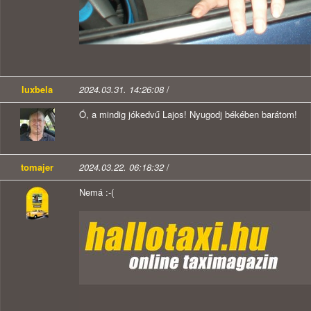
luxbela
2024.03.31. 14:26:08
/
Ó, a mindig jókedvű Lajos! Nyugodj békében barátom!
tomajer
2024.03.22. 06:18:32
/
Nemá :-(