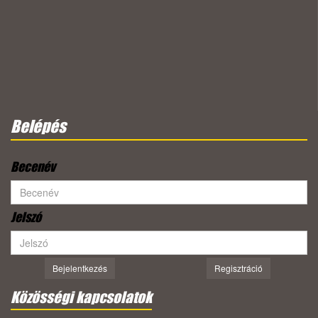
Belépés
Becenév
Jelszó
Bejelentkezés
Regisztráció
Közösségi kapcsolatok