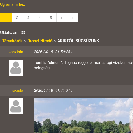
Ugrás a hírhez
1
2
3
4
5
›
»
Oldalszám: 33
Témakörök
>
Droszt Híradó
> AKIKTŐL BÚCSÚZUNK
+taxista
2026.04.18. 01:50:28
/
Tomi is "elment". Tegnap reggeltől már az égi vizeken ho
betegség.
+taxista
2026.04.18. 01:41:31
/