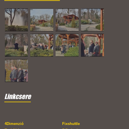
Linkcsere
4Dimenzió
Fixshuttle