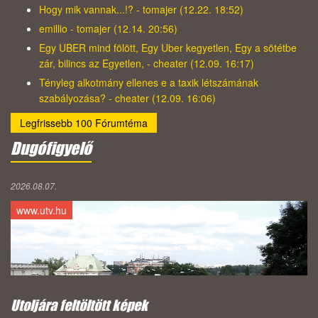
Hogy mik vannak...!? - tomajer (12.22. 18:52)
emillio - tomajer (12.14. 20:56)
Egy UBER mind fölött, Egy Uber kegyetlen, Egy a sötétbe
zár, bilincs az Egyetlen, - cheater (12.09. 16:17)
Tényleg alkotmány ellenes e a taxik létszámának
szabályozása? - cheater (12.09. 16:06)
Legfrissebb 100 Fórumtéma
Dugófigyelő
2026.08.07.
www.utv.hu
Utoljára feltöltött képek