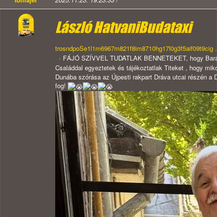
László Hatvani
Budataxi
t
r
o
s
n
d
p
o
S
e
1
l
1
m
6
9
6
7
m
8
2
1
f
8
i
m
8
7
1
0
h
g
1
7
l
0
g
3
f
5
a
i
f
0
9
t
9
c
i
g
.
·
FÁJÓ SZÍVVEL TUDATLAK BENNETEKET, hogy Barátunk ,
Családdal egyeztetek és tájékoztatlak Titeket , hogy mik
Dunába szórása az Újpesti rakpart Dráva utcai részén a
fog!