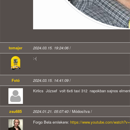
tomajer
2024.03.15. 19:24:06
/
:-(
Fotó
2024.03.15. 14:41:09
/
Kirlics József volt 6x6 taxi 312 napokban sajnos elment 
zsu685
2024.01.21. 05:07:40
/ Módosítva /
Forgo Bela emlekere:
https://www.youtube.com/watch?v