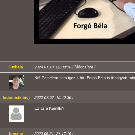
luxbela
2024.01.13. 22:08:10
/ Módosítva /
Ne! Remélem nem igaz a hír! Forgó Béla is itthagyott mi
tudomis(kibic)
2023.07.02. 15:40:36
/
Ez az a Kamillo?
tomajer
2023.06.21. 21:17:19
/