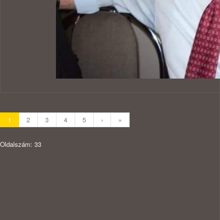
1
2
3
4
5
›
»
Oldalszám: 33