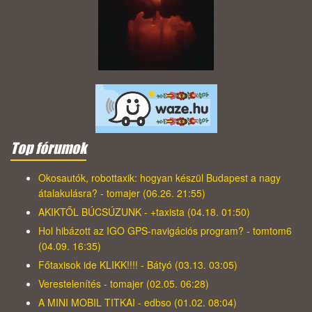
Top fórumok
Okosautók, robottaxik: hogyan készül Budapest a nagy
átalakulásra? - tomajer (06.26. 21:55)
AKIKTŐL BÚCSÚZUNK - +taxista (04.18. 01:50)
Hol hibázott az IGO GPS-navigációs program? - tomtom6
(04.09. 16:35)
Főtaxisok ide KLIKK!!!! - Bátyó (03.13. 03:05)
Verestelenítés - tomajer (02.05. 06:28)
A MINI MOBIL TITKAI - edbso (01.02. 08:04)