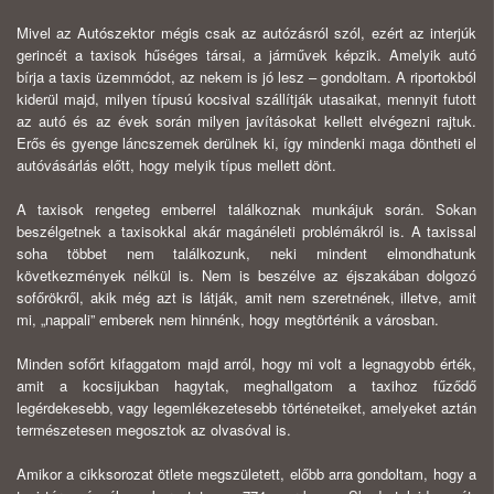
Mivel az Autószektor mégis csak az autózásról szól, ezért az interjúk
gerincét a taxisok hűséges társai, a járművek képzik. Amelyik autó
bírja a taxis üzemmódot, az nekem is jó lesz – gondoltam. A riportokból
kiderül majd, milyen típusú kocsival szállítják utasaikat, mennyit futott
az autó és az évek során milyen javításokat kellett elvégezni rajtuk.
Erős és gyenge láncszemek derülnek ki, így mindenki maga döntheti el
autóvásárlás előtt, hogy melyik típus mellett dönt.
A taxisok rengeteg emberrel találkoznak munkájuk során. Sokan
beszélgetnek a taxisokkal akár magánéleti problémákról is. A taxissal
soha többet nem találkozunk, neki mindent elmondhatunk
következmények nélkül is. Nem is beszélve az éjszakában dolgozó
sofőrökről, akik még azt is látják, amit nem szeretnének, illetve, amit
mi, „nappali” emberek nem hinnénk, hogy megtörténik a városban.
Minden sofőrt kifaggatom majd arról, hogy mi volt a legnagyobb érték,
amit a kocsijukban hagytak, meghallgatom a taxihoz fűződő
legérdekesebb, vagy legemlékezetesebb történeteiket, amelyeket aztán
természetesen megosztok az olvasóval is.
Amikor a cikksorozat ötlete megszületett, előbb arra gondoltam, hogy a