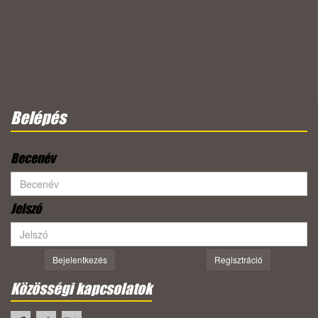
Belépés
Becenév
Jelszó
Bejelentkezés
Regisztráció
Közösségi kapcsolatok