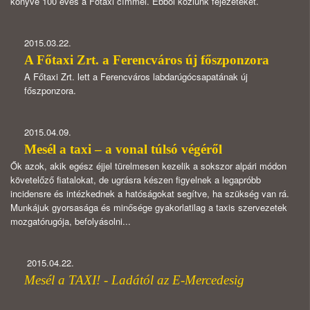
könyve 100 éves a Főtaxi címmel. Ebből közlünk fejezeteket.
2015.03.22.
A Főtaxi Zrt. a Ferencváros új főszponzora
A Főtaxi Zrt. lett a Ferencváros labdarúgócsapatának új
főszponzora.
2015.04.09.
Mesél a taxi – a vonal túlsó végéről
Ők azok, akik egész éjjel türelmesen kezelik a sokszor alpári módon
követelőző fiatalokat, de ugrásra készen figyelnek a legapróbb
incidensre és intézkednek a hatóságokat segítve, ha szükség van rá.
Munkájuk gyorsasága és minősége gyakorlatilag a taxis szervezetek
mozgatórugója, befolyásolni...
2015.04.22.
Mesél a TAXI! - Ladától az E-Mercedesig