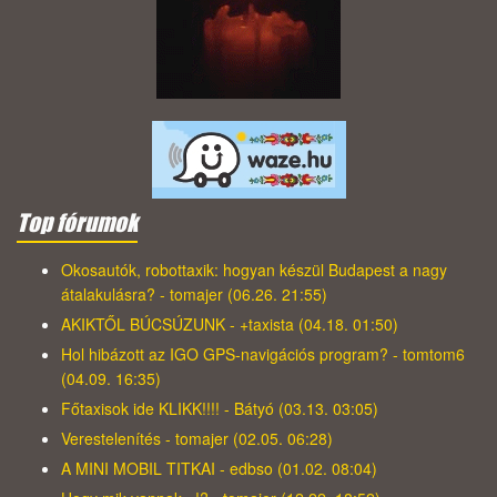
Top fórumok
Okosautók, robottaxik: hogyan készül Budapest a nagy
átalakulásra? - tomajer (06.26. 21:55)
AKIKTŐL BÚCSÚZUNK - +taxista (04.18. 01:50)
Hol hibázott az IGO GPS-navigációs program? - tomtom6
(04.09. 16:35)
Főtaxisok ide KLIKK!!!! - Bátyó (03.13. 03:05)
Verestelenítés - tomajer (02.05. 06:28)
A MINI MOBIL TITKAI - edbso (01.02. 08:04)