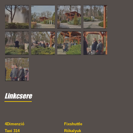
Linkcsere
4Dimenzió
Fixshuttle
Taxi 314
Rókalyuk