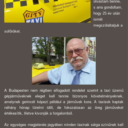
olvastam benne,
s arra gondoltam,
hogy 25 év után
ismét
megszólaltatjuk a
sofőröket.
A Budapesten nem régiben elfogadott rendelet szerint a taxi üzemű
gépjárműveknek eleget kell tennie bizonyos követelményeknek,
amelynek gerincét képezi például a járművek kora. A taxisok kaptak
néhány hónap türelmi időt, de fokozatosan az öreg járműveket
értékesítik, illetve kivonják a forgalomból.
Az egységes megjelenés jegyében minden taxinak sárga színűnek kell