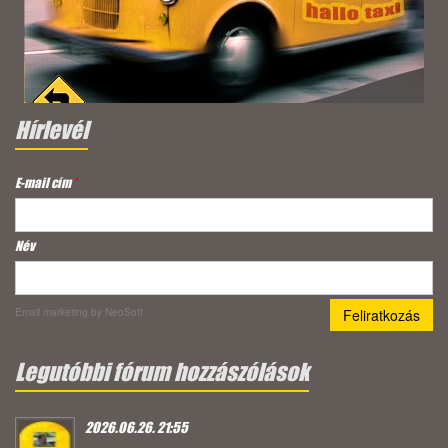
Hírlevél
E-mail cím
*
Név
Email marketing
by NeoSoft
Legutóbbi fórum hozzászólások
2026.06.26. 21:55