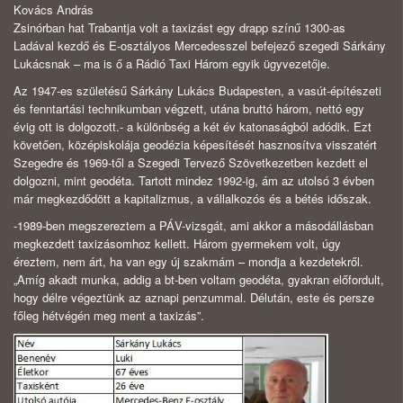
Kovács András
Zsinórban hat Trabantja volt a taxizást egy drapp színű 1300-as
Ladával kezdő és E-osztályos Mercedesszel befejező szegedi Sárkány
Lukácsnak – ma is ő a Rádió Taxi Három egyik ügyvezetője.
Az 1947-es születésű Sárkány Lukács Budapesten, a vasút-építészeti
és fenntartási technikumban végzett, utána bruttó három, nettó egy
évig ott is dolgozott.- a különbség a két év katonaságból adódik. Ezt
követően, középiskolája geodézia képesítését hasznosítva visszatért
Szegedre és 1969-től a Szegedi Tervező Szövetkezetben kezdett el
dolgozni, mint geodéta. Tartott mindez 1992-ig, ám az utolsó 3 évben
már megkezdődött a kapitalizmus, a vállalkozós és a bétés időszak.
-1989-ben megszereztem a PÁV-vizsgát, ami akkor a másodállásban
megkezdett taxizásomhoz kellett. Három gyermekem volt, úgy
éreztem, nem árt, ha van egy új szakmám – mondja a kezdetekről.
„Amíg akadt munka, addig a bt-ben voltam geodéta, gyakran előfordult,
hogy délre végeztünk az aznapi penzummal. Délután, este és persze
főleg hétvégén meg ment a taxizás”.