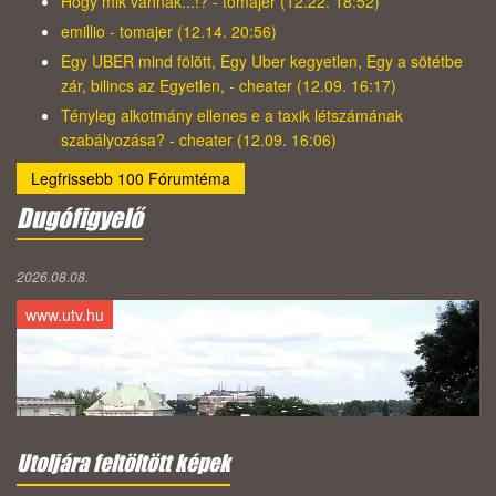
Hogy mik vannak...!? - tomajer (12.22. 18:52)
emillio - tomajer (12.14. 20:56)
Egy UBER mind fölött, Egy Uber kegyetlen, Egy a sötétbe
zár, bilincs az Egyetlen, - cheater (12.09. 16:17)
Tényleg alkotmány ellenes e a taxik létszámának
szabályozása? - cheater (12.09. 16:06)
Legfrissebb 100 Fórumtéma
Dugófigyelő
2026.08.08.
www.utv.hu
Utoljára feltöltött képek