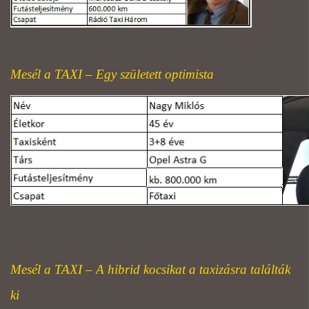
Mesél a TAXI – Egy született optimista
Mesél a TAXI – A hibrid kocsikat a taxizásra találták
ki