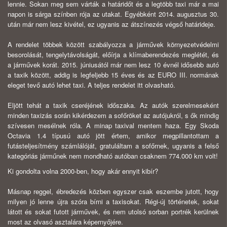
lennie. Sokan meg sem várták a határidőt és a legtöbb taxi már a mai
napon is sárga színben rója az utakat. Egyébként 2014. augusztus 30.
után már nem lesz kivétel, ez ugyanis az átszínezés végső határideje.
A rendelet többek között szabályozza a járművek környezetvédelmi
besorolását, tengelytávolságát, előírja a klímaberendezés meglétét, és
a járművek korát. 2015. júniusától már nem lesz 10 évnél idősebb autó
a taxik között, addig is legfeljebb 15 éves és az EURO III. normának
eleget tevő autó lehet taxi. A teljes rendelet itt olvasható.
Eljött tehát a taxik cseréjének időszaka. Az autók szerelmeseként
minden taxizás során kikérdezem a sofőröket az autójukról, s ők mindig
szívesen mesélnek róla. A minap taxival mentem haza. Egy Skoda
Octavia 1.4 típusú autó jött értem, amikor megpillantottam a
futásteljesítmény számlálóját, gratuláltam a sofőrnek, ugyanis a felső
kategóriás járműnek nem mondható autóban csaknem 774.000 km volt!
Ki gondolta volna 2000-ben, hogy akár ennyit kibír?
Másnap reggel, ébredezés közben egyszer csak eszembe jutott, hogy
milyen jó lenne újra szóra bírni a taxisokat. Régi-új történetek, sokat
látott és sokat futott járművek, és nem utolsó sorban portrék kerülnek
most az olvasó asztalára képernyőjére.