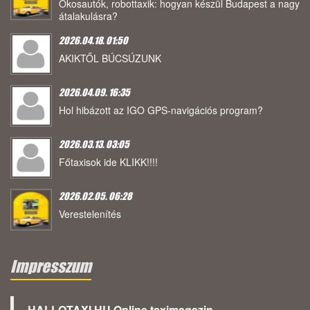
Okosautók, robottaxik: hogyan készül Budapest a nagy
átalakulásra?
2026.04.18. 01:50
AKIKTŐL BÚCSÚZUNK
2026.04.09. 16:35
Hol hibázott az IGO GPS-navigációs program?
2026.03.13. 03:05
Főtaxisok ide KLIKK!!!!
2026.02.05. 06:28
Verestelenítés
Impresszum
HALLOTAXI.HU Online taximagazin