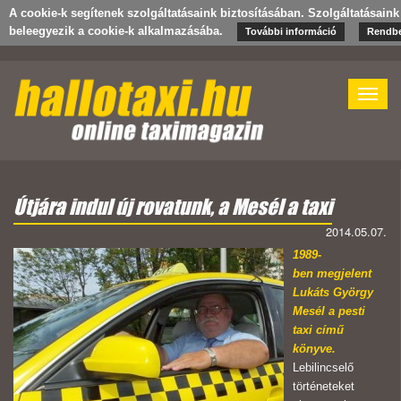
A cookie-k segítenek szolgáltatásaink biztosításában. Szolgáltatásain
beleegyezik a cookie-k alkalmazásába.
További információ
Rendb
Toggle
naviga
Útjára indul új rovatunk, a Mesél a taxi
2014.05.07.
1989-
ben megjelent
Lukáts György
Mesél a pesti
taxi című
könyve.
Lebilincselő
történeteket