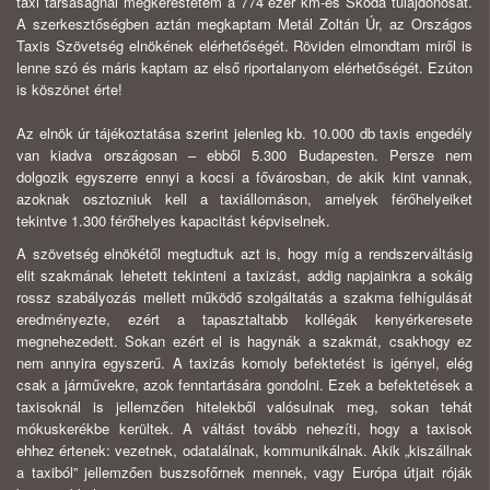
taxi társaságnál megkerestetem a 774 ezer km-es Skoda tulajdonosát.
A szerkesztőségben aztán megkaptam Metál Zoltán Úr, az Országos
Taxis Szövetség elnökének elérhetőségét. Röviden elmondtam miről is
lenne szó és máris kaptam az első riportalanyom elérhetőségét. Ezúton
is köszönet érte!
Az elnök úr tájékoztatása szerint jelenleg kb. 10.000 db taxis engedély
van kiadva országosan – ebből 5.300 Budapesten. Persze nem
dolgozik egyszerre ennyi a kocsi a fővárosban, de akik kint vannak,
azoknak osztozniuk kell a taxiállomáson, amelyek férőhelyeiket
tekintve 1.300 férőhelyes kapacitást képviselnek.
A szövetség elnökétől megtudtuk azt is, hogy míg a rendszerváltásig
elit szakmának lehetett tekinteni a taxizást, addig napjainkra a sokáig
rossz szabályozás mellett működő szolgáltatás a szakma felhígulását
eredményezte, ezért a tapasztaltabb kollégák kenyérkeresete
megnehezedett. Sokan ezért el is hagynák a szakmát, csakhogy ez
nem annyira egyszerű. A taxizás komoly befektetést is igényel, elég
csak a járművekre, azok fenntartására gondolni. Ezek a befektetések a
taxisoknál is jellemzően hitelekből valósulnak meg, sokan tehát
mókuskerékbe kerültek. A váltást tovább nehezíti, hogy a taxisok
ehhez értenek: vezetnek, odatalálnak, kommunikálnak. Akik „kiszállnak
a taxiból” jellemzően buszsofőrnek mennek, vagy Európa útjait róják