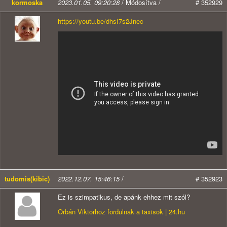
kormoska
2023.01.05. 09:20:28
/ Módosítva /
# 352929
https://youtu.be/dhsI7s2Jnec
tudomis(kibic)
2022.12.07. 15:46:15
/
# 352923
Ez is szimpatikus, de apánk ehhez mit szól?
Orbán Viktorhoz fordulnak a taxisok | 24.hu