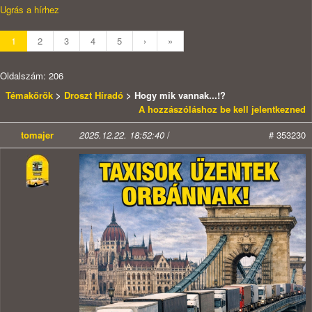
Ugrás a hírhez
1
2
3
4
5
›
»
Oldalszám: 206
Témakörök
>
Droszt Híradó
> Hogy mik vannak...!?
A hozzászóláshoz be kell jelentkezned
tomajer
2025.12.22. 18:52:40
/
# 353230