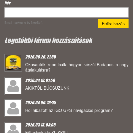
Név
Email marketing
by NeoSoft
Legutóbbi fórum hozzászólások
2026.06.26. 21:55
Okosautók, robottaxik: hogyan készül Budapest a nagy
átalakulásra?
2026.04.18. 01:50
AKIKTŐL BÚCSÚZUNK
2026.04.09. 16:35
Hol hibázott az IGO GPS-navigációs program?
2026.03.13. 03:05
Főtaxisok ide KLIKK!!!!