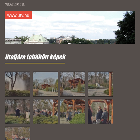
2026.08.10.
www.utv.hu
Utoljára feltöltött képek