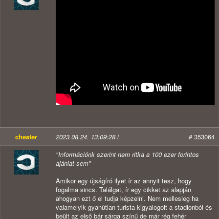
cheater
2023.08.24. 13:09:28
/
# 353064
"Információnk szerint nem ritka a 100 ezer forintos
ajánlat sem"
Amikor egy újságíró ilyet ír az annyit tesz, hogy
fogalma sincs. Találgat, ír egy cikket az alapján
ahogyan ezt ő el tudja képzelni. Nem mellesleg ha
valamelyik gyanútlan turista kigyalogolt a stadionból és
beült az első bár sárga színű de már rég fehér