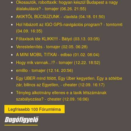
Okosautók, robottaxik: hogyan készül Budapest a nagy
átalakulásra? - tomajer (06.26. 21:55)
AKIKTŐL BÚCSÚZUNK - +taxista (04.18. 01:50)
Hol hibázott az IGO GPS-navigációs program? - tomtom6
(04.09. 16:35)
Főtaxisok ide KLIKK!!!! - Bátyó (03.13. 03:05)
Verestelenítés - tomajer (02.05. 06:28)
A MINI MOBIL TITKAI - edbso (01.02. 08:04)
Hogy mik vannak...!? - tomajer (12.22. 18:52)
emillio - tomajer (12.14. 20:56)
Egy UBER mind fölött, Egy Uber kegyetlen, Egy a sötétbe
zár, bilincs az Egyetlen, - cheater (12.09. 16:17)
Tényleg alkotmány ellenes e a taxik létszámának
szabályozása? - cheater (12.09. 16:06)
Legfrissebb 100 Fórumtéma
Dugófigyelő