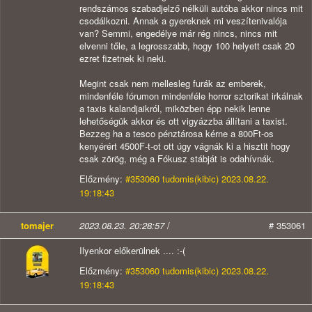
rendszámos szabadjelző nélküli autóba akkor nincs mit
csodálkozni. Annak a gyereknek mi veszítenivalója
van? Semmi, engedélye már rég nincs, nincs mit
elvenni tőle, a legrosszabb, hogy 100 helyett csak 20
ezret fizetnek ki neki.
Megint csak nem mellesleg furák az emberek,
mindenféle fórumon mindenféle horror sztorikat irkálnak
a taxis kalandjaikról, miközben épp nekik lenne
lehetőségük akkor és ott vigyázzba állítani a taxist.
Bezzeg ha a tesco pénztárosa kérne a 800Ft-os
kenyérért 4500F-t-ot ott úgy vágnák ki a hisztit hogy
csak zörög, még a Fókusz stábját is odahívnák.
Előzmény:
#353060 tudomis(kibic) 2023.08.22.
19:18:43
tomajer
2023.08.23. 20:28:57
/
# 353061
Ilyenkor előkerülnek .... :-(
Előzmény:
#353060 tudomis(kibic) 2023.08.22.
19:18:43