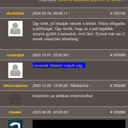
donkihóte
2024.03.19. 09:48:11
/
# 353134
Úgy tűnik, jól feladják nekünk a leckét. Vitézy elfogadta
a jelöltséget. Úgy rémlik, hogy ez a pali legalább
annyira gyűlöli a taxisokat, mint Geri. Szóval már van 3
remek választási lehetőség.
rosszqtya
2023.10.07. 23:52:40
/
# 353069
Lennének ötleteim melyik cég...
whizzcasinos
2023.10.05. 13:50:26
/ Módosítva /
# 353068
köszönöm az érdekes információkat
cheater
2023.08.25. 02:00:20
/
# 353065