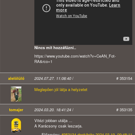
Nincs mit hozzáfűzni..
https://www.youtube.com/watch?v=CeAN_Fot-
RA&rco=1
alelölülő
2024.07.27. 11:08:40
/
# 353154
Meglepően jól látja a helyzetet
tomajer
2024.03.20. 18:41:24
/
# 353135
Vitézi jobban utálja ...
A Karácsony csak leszarja.
Előzmény:
#353134 donkihóte 2024.03.19. 09:48:11