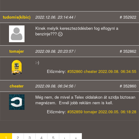
tudomis(kibic)
2022.12.06. 23:14:44
/
# 352922
Kinek melyik keresztezödésben fog elfogyni a
benzinje???
tomajer
2022.09.08. 20:23:57
/
# 352862
:-)
Előzmény:
#352860 cheater 2022.09.08. 06:34:55
cheater
2022.09.08. 06:34:56
/
# 352860
Még nem, de mivel a Telex oldalakon át szidja biztosan
megnézem. Ennél jobb reklám nem is kell.
Előzmény:
#352859 tomajer 2022.09.05. 06:18:28
1
2
3
4
5
›
»