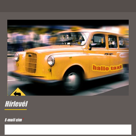
Hírlevél
E-mail cím
*