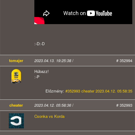
:-D:-D
tomajer
2023.04.13. 19:25:38
/
# 352994
Húbazz!
:-P
Előzmény:
#352993 cheater 2023.04.12. 05:58:35
cheater
2023.04.12. 05:58:36
/
# 352993
Csonka vs Korda