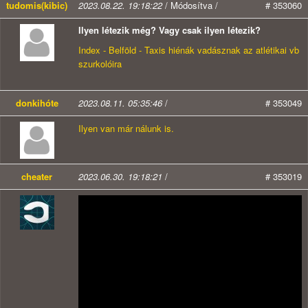
tudomis(kibic)
2023.08.22. 19:18:22
/ Módosítva /
# 353060
Ilyen létezik még? Vagy csak ilyen létezik?
Index - Belföld - Taxis hiénák vadásznak az atlétikai vb
szurkolóira
donkihóte
2023.08.11. 05:35:46
/
# 353049
Ilyen van már nálunk is.
cheater
2023.06.30. 19:18:21
/
# 353019