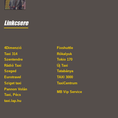
Linkcsere
4Dimenzió
Fixshuttle
Taxi 314
Rókalyuk
Szentendre
Tokio 170
Rádió Taxi
Új Taxi
Szeged
Tatabánya
Eurotravel
TAXI 3000
Sziget taxi
TaxiCentrum
Pannon Volán
MB Vip Service
Taxi, Pécs
taxi.lap.hu