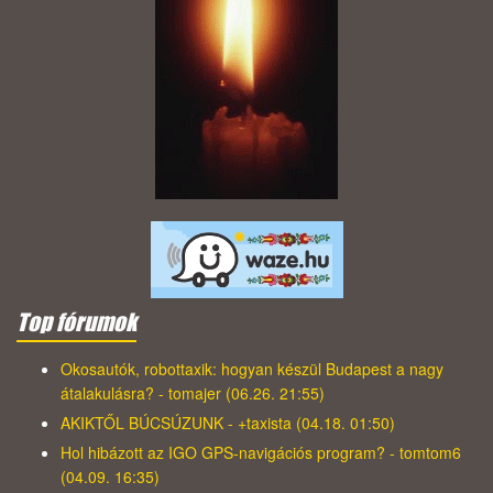
Top fórumok
Okosautók, robottaxik: hogyan készül Budapest a nagy
átalakulásra? - tomajer (06.26. 21:55)
AKIKTŐL BÚCSÚZUNK - +taxista (04.18. 01:50)
Hol hibázott az IGO GPS-navigációs program? - tomtom6
(04.09. 16:35)