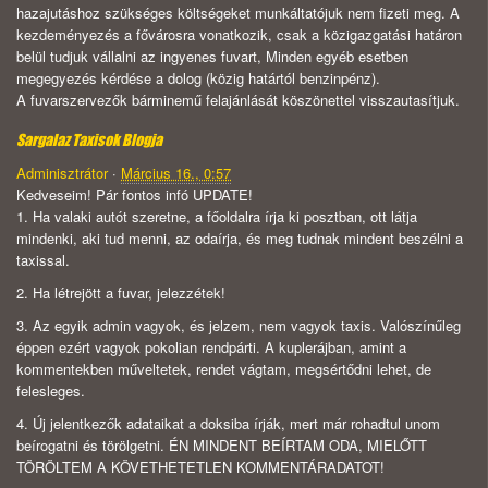
hazajutáshoz szükséges költségeket munkáltatójuk nem fizeti meg. A
kezdeményezés a fővárosra vonatkozik, csak a közigazgatási határon
belül tudjuk vállalni az ingyenes fuvart, Minden egyéb esetben
megegyezés kérdése a dolog (közig határtól benzinpénz).
A fuvarszervezők bárminemű felajánlását köszönettel visszautasítjuk.
Sargalaz Taxisok Blogja
Adminisztrátor
·
Március 16., 0:57
Kedveseim! Pár fontos infó UPDATE!
1. Ha valaki autót szeretne, a főoldalra írja ki posztban, ott látja
mindenki, aki tud menni, az odaírja, és meg tudnak mindent beszélni a
taxissal.
2. Ha létrejött a fuvar, jelezzétek!
3. Az egyik admin vagyok, és jelzem, nem vagyok taxis. Valószínűleg
éppen ezért vagyok pokolian rendpárti. A kuplerájban, amint a
kommentekben műveltetek, rendet vágtam, megsértődni lehet, de
felesleges.
4. Új jelentkezők adataikat a doksiba írják, mert már rohadtul unom
beírogatni és törölgetni. ÉN MINDENT BEÍRTAM ODA, MIELŐTT
TÖRÖLTEM A KÖVETHETETLEN KOMMENTÁRADATOT!