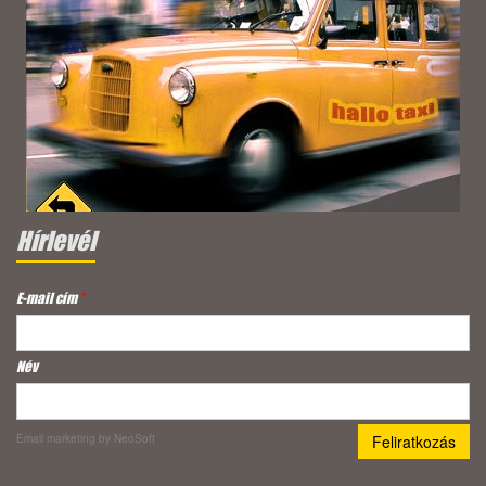
Hírlevél
E-mail cím
*
Név
Email marketing
by NeoSoft