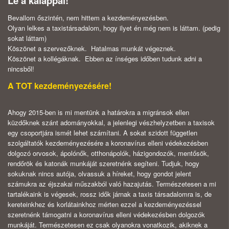
Le a kalappal!
Bevallom őszintén, nem hittem a kezdeményezésben.
Olyan lelkes a taxistársadalom, hogy ilyet én még nem is láttam. (pedig
sokat láttam)
Köszönet a szervezőknek. Hatalmas munkát végeznek.
Köszönet a kollégáknak. Ebben az ínséges időben tudunk adni a
nincsből!
A TOT kezdeményezésére!
Ahogy 2015-ben is mi mentünk a határokra a migránsok ellen
küzdőknek szánt adományokkal, a jelenlegi vészhelyzetben a taxisok
egy csoportjára ismét lehet számítani. A sokat szidott független
szolgáltatók kezdeményezésére a koronavírus elleni védekezésben
dolgozó orvosok, ápolónők, otthonápolók, házigondozók, mentősök,
rendőrök és katonák munkáját szeretnénk segíteni. Tudjuk, hogy
sokuknak nincs autója, olvassuk a híreket, hogy gondot jelent
számukra az
éjszakai műszakból való hazajutás. Természetesen a mi
tartalékaink is végesek, rossz idők járnak a taxis társadalomra is, de
kereteinkhez és korlátainkhoz mérten ezzel a kezdeményezéssel
szeretnénk támogatni a koronavírus elleni védekezésben dolgozók
munkáját. Természetesen ez csak olyanokra vonatkozik, akiknek a