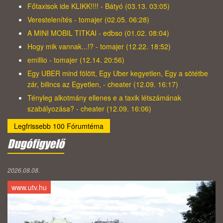
Főtaxisok ide KLIKK!!!! - Bátyó (03.13. 03:05)
Verestelenítés - tomajer (02.05. 06:28)
A MINI MOBIL TITKAI - edbso (01.02. 08:04)
Hogy mik vannak...!? - tomajer (12.22. 18:52)
emillio - tomajer (12.14. 20:56)
Egy UBER mind fölött, Egy Uber kegyetlen, Egy a sötétbe
zár, bilincs az Egyetlen, - cheater (12.09. 16:17)
Tényleg alkotmány ellenes e a taxik létszámának
szabályozása? - cheater (12.09. 16:06)
Legfrissebb 100 Fórumtéma
Dugófigyelő
2026.08.08.
www.utv.hu