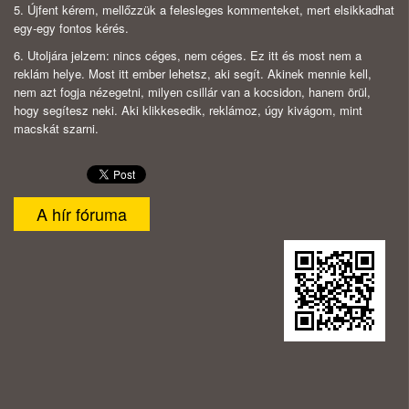
5. Újfent kérem, mellőzzük a felesleges kommenteket, mert elsikkadhat
egy-egy fontos kérés.
6. Utoljára jelzem: nincs céges, nem céges. Ez itt és most nem a
reklám helye. Most itt ember lehetsz, aki segít. Akinek mennie kell,
nem azt fogja nézegetni, milyen csillár van a kocsidon, hanem örül,
hogy segítesz neki. Aki klikkesedik, reklámoz, úgy kivágom, mint
macskát szarni.
A hír fóruma