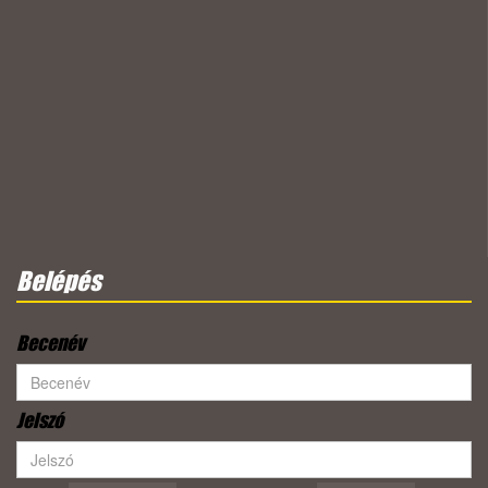
Belépés
Becenév
Jelszó