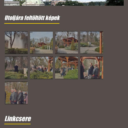
Utoljára feltöltött képek
Linkcsere