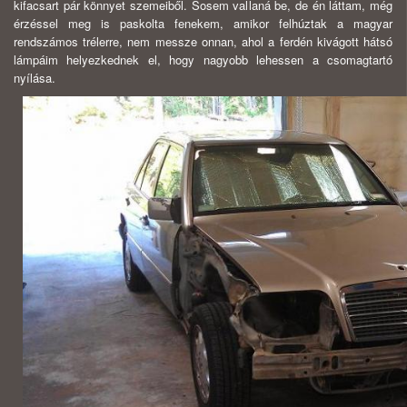
kifacsart pár könnyet szemeiből. Sosem vallaná be, de én láttam, még
érzéssel meg is paskolta fenekem, amikor felhúztak a magyar
rendszámos trélerre, nem messze onnan, ahol a ferdén kivágott hátsó
lámpáim helyezkednek el, hogy nagyobb lehessen a csomagtartó
nyílása.