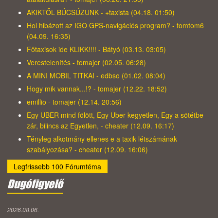
AKIKTŐL BÚCSÚZUNK - +taxista (04.18. 01:50)
Hol hibázott az IGO GPS-navigációs program? - tomtom6
(04.09. 16:35)
Főtaxisok ide KLIKK!!!! - Bátyó (03.13. 03:05)
Verestelenítés - tomajer (02.05. 06:28)
A MINI MOBIL TITKAI - edbso (01.02. 08:04)
Hogy mik vannak...!? - tomajer (12.22. 18:52)
emillio - tomajer (12.14. 20:56)
Egy UBER mind fölött, Egy Uber kegyetlen, Egy a sötétbe
zár, bilincs az Egyetlen, - cheater (12.09. 16:17)
Tényleg alkotmány ellenes e a taxik létszámának
szabályozása? - cheater (12.09. 16:06)
Legfrissebb 100 Fórumtéma
Dugófigyelő
2026.08.06.