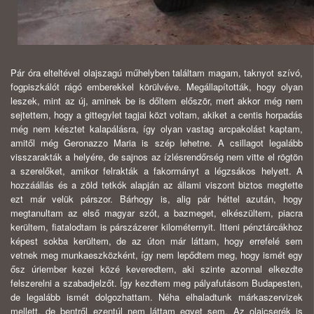
Pár óra elteltével olajszagú műhelyben találtam magam, taknyot szívó,
fogpiszkálót rágó emberekkel körülvéve. Megállapították, hogy olyan
leszek, mint az új, aminek be is dőltem először, mert akkor még nem
sejtettem, hogy a gittegylet tagjai közt voltam, akiket a centis horpadás
még nem késztet kalapálásra, így olyan vastag arcpakolást kaptam,
amitől még Geronazzo Maria is szép lehetne. A csillagot legalább
visszarakták a helyére, de sajnos az ízlésrendőrség nem vitte el rögtön
a szerelőket, amikor felrakták a fakormányt a légzsákos helyett. A
hozzáállás és a zöld tetkók alapján az állami viszont biztos megtette
ezt már velük párszor. Bárhogy is, alig pár héttel azután, hogy
megtanultam az első magyar szót, a bazmeget, elkészültem, piacra
kerültem, fiatalodtam is párszázerer kilométernyit. Itteni pénztárcákhoz
képest sokba kerültem, de az úton már láttam, hogy errefelé sem
vetnek meg munkaeszközként, így nem lepődtem meg, hogy ismét egy
ősz úriember kezei közé keveredtem, aki szinte azonnal elkezdte
felszerelni a szabadjelzőt. Így kezdtem meg pályafutásom Budapesten,
de legalább ismét dolgozhattam. Néha elhaladtunk márkaszervizek
mellett, de bentről ezentúl nem láttam egyet sem. Az olajcserék is