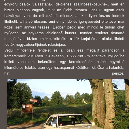
egykorú csajok választanak ideiglenes szállítóeszközüknek, mert én
biztos olcsóbb vagyok, mint az újabb társaim. Igazuk ugyan csak
halványan van, de mit számít mindez, amikor ilyen feszes idomok
illethetik a hátsó ülésem, ami ennyi idő és igénybevétel elteltével már
közel sem annyira feszes. Esőben pedig még mindig le tudom őket
nyűgözni az egykaros ablaktörlő huncut, minden területet átsimító
mozgásával, biztos emlékeztette őket a fiúk karjai és az általuk illetett
testük négyzetcentijeinek relációjára.
Végül mindenféle rendelet és a józan ész megálljt parancsolt a
karrieremnek 2010-ben. 19 évesen, 1.565.798 km elteltével nyugdíjba
kellett vonulnom, bekerültem egy kereskedőhöz, akinél egymillió
kilométeres tolatás után egy házaspárnál kötöttem ki. Ősz a halánték,
hát persze.