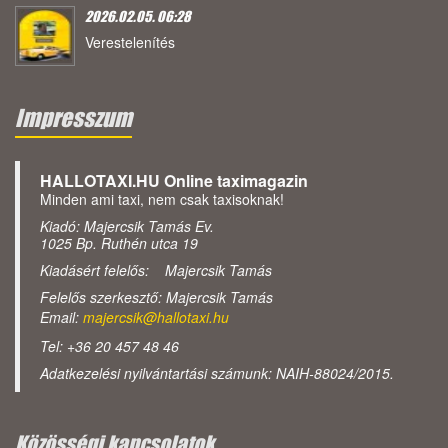
2026.02.05. 06:28
Verestelenítés
Impresszum
HALLOTAXI.HU Online taximagazin
Minden ami taxi, nem csak taxisoknak!
Kiadó: Majercsik Tamás Ev.
1025 Bp. Ruthén utca 19
Kiadásért felelős: Majercsik Tamás
Felelős szerkesztő: Majercsik Tamás
Email:
majercsik@hallotaxi.hu
Tel: +36 20 457 48 46
Adatkezelési nyilvántartási számunk: NAIH-88024/2015.
Közösségi kapcsolatok