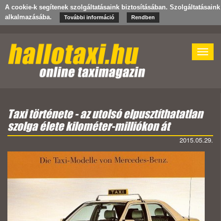
A cookie-k segítenek szolgáltatásaink biztosításában. Szolgáltatásain
alkalmazásába.
További információ
Rendben
Toggle
naviga
Taxi története - az utolsó elpusztíthatatlan
szolga élete kilométer-milliókon át
2015.05.29.