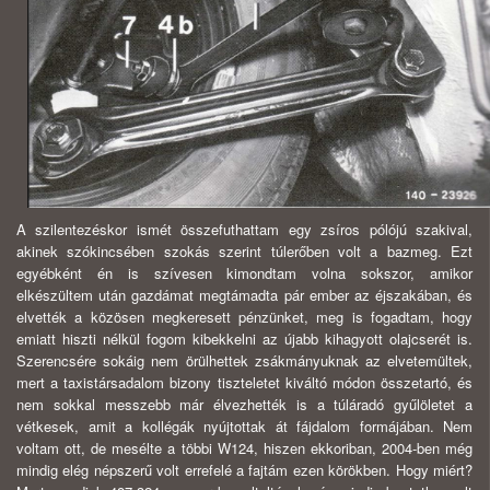
A szilentezéskor ismét összefuthattam egy zsíros pólójú szakival,
akinek szókincsében szokás szerint túlerőben volt a bazmeg. Ezt
egyébként én is szívesen kimondtam volna sokszor, amikor
elkészültem után gazdámat megtámadta pár ember az éjszakában, és
elvették a közösen megkeresett pénzünket, meg is fogadtam, hogy
emiatt hiszti nélkül fogom kibekkelni az újabb kihagyott olajcserét is.
Szerencsére sokáig nem örülhettek zsákmányuknak az elvetemültek,
mert a taxistársadalom bizony tiszteletet kiváltó módon összetartó, és
nem sokkal messzebb már élvezhették is a túláradó gyűlöletet a
vétkesek, amit a kollégák nyújtottak át fájdalom formájában. Nem
voltam ott, de mesélte a többi W124, hiszen ekkoriban, 2004-ben még
mindig elég népszerű volt errefelé a fajtám ezen körökben. Hogy miért?