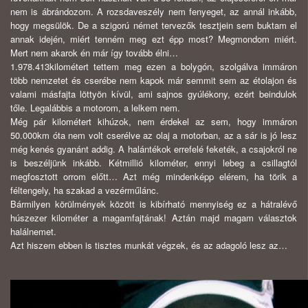
nem is ábrándozom. A rozsdaveszély nem fenyeget, az annál inkább,
hogy megsülök. De a szigorú német tervezők tesztjein sem buktam el
annak idején, miért tenném meg ezt épp most? Megmondom miért.
Mert nem akarok én már így tovább élni…
1.978.413kilométert tettem meg ezen a bolygón, szolgálva immáron
több nemzetet és cserébe nem kapok már semmit sem az étolajon és
valami másfajta löttyön kívül, ami sajnos gyúlékony, ezért beindulok
tőle. Legalábbis a motorom, a lelkem nem.
Még pár kilométert kihúzok, nem érdekel az sem, hogy immáron
50.000km óta nem volt cserélve az olaj a motorban, az a sár is jó lesz
még kenés gyanánt addig. A halántékok errefelé feketék, a csajokról ne
is beszéljünk inkább. Kétmillió kilométer, ennyi lebeg a csillagtól
megfosztott orrom előtt… Azt még mindenképp elérem, ha törik a
féltengely, ha szakad a vezérműlánc.
Bármilyen körülmények között is kibírható mennyiség ez a hátralévő
húszezer kilométer a magamfajtának! Aztán majd magam választok
halálnemet.
Azt hiszem ebben is tisztes munkát végzek, és az adagoló lesz az…