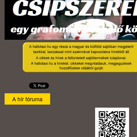
A hír fóruma