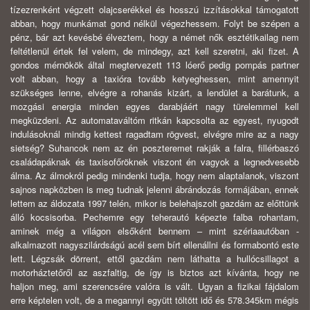
tízezrenként végzett olajcserékkel és hosszú izzításokkal támogatott
abban, hogy munkámat gond nélkül végezhessem. Folyt be szépen a
pénz, bár azt kevésbé élveztem, hogy a német nők esztétikailag nem
feltétlenül értek fel velem, de mindegy, azt kell szeretni, aki fizet. A
gondos mérnökök által megtervezett 113 lóerő pedig pompás partner
volt abban, hogy a taxióra tovább ketyeghessen, mint amennyit
szükséges lenne, elvégre a rohanás kizárt, a lendület a barátunk, a
mozgási energia minden egyes darabjáért nagy türelemmel kell
megküzdeni. Az automataváltóm ritkán kapcsolta az egyest, nyugodt
indulásoknál mindig kettest ragadtam rögvest, elvégre mire az a nagy
sietség? Suhancok nem az én poszteremet rakják a falra, fillérbaszó
családapáknak és taxisofőröknek viszont én vagyok a legnedvesebb
álma.
Az álmokról pedig mindenki tudja, hogy nem alaptalanok, viszont
sajnos napközben is meg tudnak jelenni ábrándozás formájában, ennek
lettem az áldozata 1997 telén, mikor is belehajszolt gazdám az előttünk
álló kocsisorba. Pechemre egy teherautó képezte falba rohantam,
aminek még a világon elsőként bennem – mint szériaautóban -
alkalmazott nagyszilárdságú acél sem bírt ellenállni és formabontó este
lett. Légzsák dörrent, ettől gazdám nem láthatta a hullócsillagot a
motorháztetőről az aszfaltig, de így is biztos azt kívánta, hogy ne
haljon meg, ami szerencsére valóra is vált. Ugyan a fizikai fájdalom
erre képtelen volt, de a megannyi együtt töltött idő és 578.345km mégis