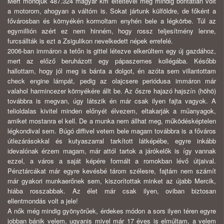
Mert mondjuk 487.324 magyar km elteltével még mindig bontatlan volt
a motorom, ahogyan a váltóm is. Sokat jártunk külföldre, de főként a
fővárosban és környékén kormoltam enyhén bele a légkörbe. Túl az
egymillión azért ez nem hinném, hogy rossz teljesítmény lenne,
furcsállták is ezt a Zsigulikon nevelkedett népek errefelé.
2006-ban immáron a tetőn is gittel létezve elkerültem egy új gazdához,
mert az előző beruházott egy pápaszemes kollégába. Később
hallottam, hogy jól meg is bánta a dolgot, én azóta sem villantottam
check engine lámpát, pedig az olajcsere periódusa immáron már
valahol harmincezer környékére állt be. Az őszre hajazó hajszín (höhö)
továbbra is megvan, úgy látszik én már csak ilyen fajta vagyok. A
telioldalas kivitel minden előnyét élvezem, eltakarják a műanyagok,
amiket mostanra el kell. De a munka nem állhat meg, működésképtelen
légkondival sem. Búgó diffivel vetem bele magam továbbra is a főváros
útlezárásokkal és kutyaszarral tarkított látképébe, egyre inkább
idevalónak érzem magam, már attól tartok a járókelők is így vannak
ezzel, a város a saját képére formált a romokban lévő útjaival.
Pénztárcákat már egyre kevésbé tárom szélesre, fajtám nem számít
már gyakori munkaerőnek sem, kiszorítottak minket az újabb Mercik,
hiába rosszabbak. Az élet már csak ilyen, oviban biztosan
ellentmondás volt a jele!
A nők még mindig gyönyörűek, érdekes módon a sors ilyen téren egyre
jobban bánik velem, ugyanis mivel már 17 éves is elmúltam, a velem