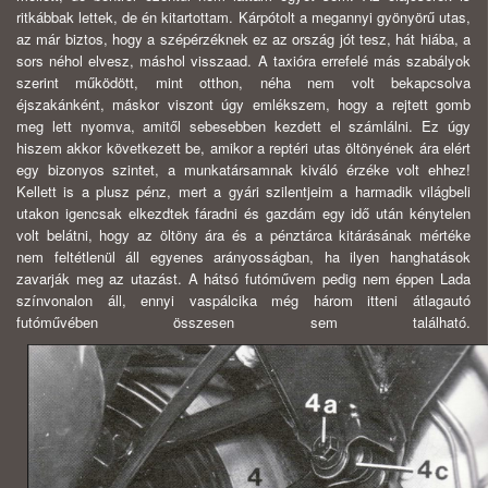
ritkábbak lettek, de én kitartottam. Kárpótolt a megannyi gyönyörű utas,
az már biztos, hogy a szépérzéknek ez az ország jót tesz, hát hiába, a
sors néhol elvesz, máshol visszaad. A taxióra errefelé más szabályok
szerint működött, mint otthon, néha nem volt bekapcsolva
éjszakánként, máskor viszont úgy emlékszem, hogy a rejtett gomb
meg lett nyomva, amitől sebesebben kezdett el számlálni. Ez úgy
hiszem akkor következett be, amikor a reptéri utas öltönyének ára elért
egy bizonyos szintet, a munkatársamnak kiváló érzéke volt ehhez!
Kellett is a plusz pénz, mert a gyári szilentjeim a harmadik világbeli
utakon igencsak elkezdtek fáradni és gazdám egy idő után kénytelen
volt belátni, hogy az öltöny ára és a pénztárca kitárásának mértéke
nem feltétlenül áll egyenes arányosságban, ha ilyen hanghatások
zavarják meg az utazást. A hátsó futóművem pedig nem éppen Lada
színvonalon áll, ennyi vaspálcika még három itteni átlagautó
futóművében összesen sem található.