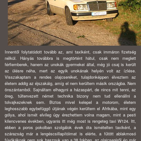
Innentől folytatódott tovább az, ami taxiként, csak immáron fizetség
nélkül. Hányás továbbra is megtörtént hátul, csak nem meglett
férfiemberek, hanem az unokák gyermekei által, még jó csaj is került
az ülésre néha, mert az egyik unokának helyén volt az ízlése.
Visszakaptam a rendes olajcseréket, tulajdonképpen élveztem az
életem addig az éjszakáig, amíg el nem kerültem másik országba. Nem
önszántamból. Sajnáltam elhagyni a házaspárt, de nincs mit tenni, az
öreg, túltervezett német technika bizony nem tud ellenállni a
tolvajkezeknek sem. Biztos mivel kelepel a motorom, életem
leghosszabb egybefüggő útjának végén kerültem el Afrikába, mint egy
gólya, ahol ismét elvileg úgy érezhettem volna magam, mint a pesti
kilencvenes években, ugyanis itt még most is rengeteg taxi W124. Itt,
ebben a poros pokolban szolgálok évek óta ismételten taxiként, a
szárazság már a lengéscsillapítóimat is elérte, a fűtött ablakmosó
fúvókáknak nem sok hasznuk van a 38 fokban, az olajcseréről én már