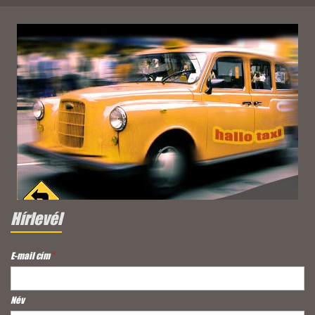
Hírlevél
E-mail cím
*
Név