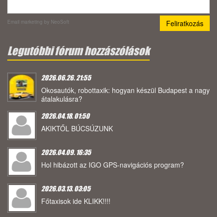
Email marketing
by NeoSoft
Legutóbbi fórum hozzászólások
2026.06.26. 21:55
Okosautók, robottaxik: hogyan készül Budapest a nagy
átalakulásra?
2026.04.18. 01:50
AKIKTŐL BÚCSÚZUNK
2026.04.09. 16:35
Hol hibázott az IGO GPS-navigációs program?
2026.03.13. 03:05
Főtaxisok ide KLIKK!!!!