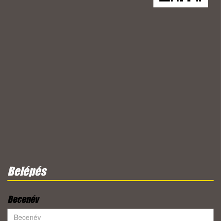
Belépés
Becenév