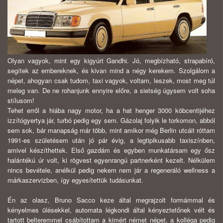
Olyan vagyok, mint egy kigyúrt Gandhi. Jó, megbízható, strapabíró,
segítek az embereknek, és kivan mind a négy kerekem. Szolgálom a
népet, ahogyan csak tudom, taxi vagyok, voltam, leszek, most meg túl
meleg van. De ne rohanjunk ennyire előre, a sietség úgysem volt soha
stílusom!
Tehet erről a hiába nagy motor, ha a hat henger 3000 köbcentijéhez
izzítógyertya jár, turbó pedig egy sem. Gázolaj folyik le torkomon, abból
sem sok, bár manapság már több, mint amikor még Berlin utcáit róttam
1991-es születésem után jó pár évig, a legtipikusabb taxiszínben,
amivel készíthettek. Első gazdám és egyben munkatársam egy ősz
halántékú úr volt, ki rögvest egyenrangú partnerként kezelt. Nélkülem
nincs bevétele, anélkül pedig nekem nem jár a regeneráló wellness a
márkaszervizben, így egyesítettük tudásunkat.
Én az olasz, Bruno Sacco keze által megrajzolt formámmal és
kényelmes ülésekkel, automata légkondi által kényeztetőnek vélt és
tartott belteremmel csábítottam a kimért német népet, a kolléga pedig