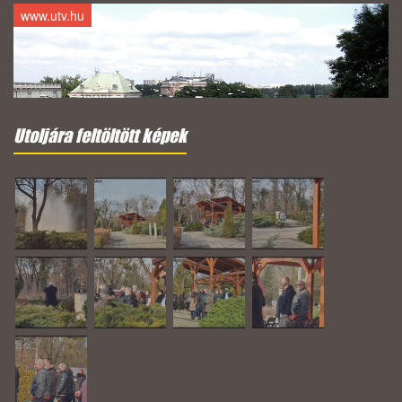
www.utv.hu
Utoljára feltöltött képek