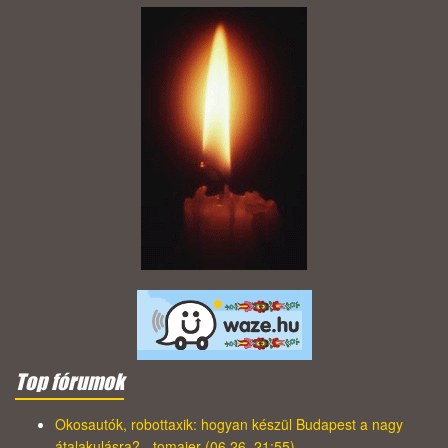
Top fórumok
Okosautók, robottaxik: hogyan készül Budapest a nagy
átalakulásra? - tomajer (06.26. 21:55)