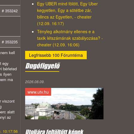
Egy UBER mind fölött, Egy Uber
kegyetlen, Egy a sötétbe zár,
# 353242
bilincs az Egyetlen, - cheater
(12.09. 16:17)
Tényleg alkotmány ellenes e a
taxik létszámának szabályozása? -
# 353235
cheater (12.09. 16:06)
 nem kell
Legfrissebb 100 Fórumtéma
t egy
Dugófigyelő
i bérleted
s ilyen
z nem ma
2026.08.09.
www.utv.hu
r viszont
g
erc alatt
nnyi az
Utoljára feltöltött képek
. 10:17:56