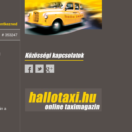
lentkezned
# 353247
t
Közösségi kapcsolatok
án a