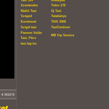
Taxi 314
Rókalyuk
Szentendre
Tokio 170
Rádió Taxi
Új Taxi
Szeged
Tatabánya
Eurotravel
TAXI 3000
Sziget taxi
TaxiCentrum
Pannon Volán
MB Vip Service
Taxi, Pécs
taxi.lap.hu
# 353219