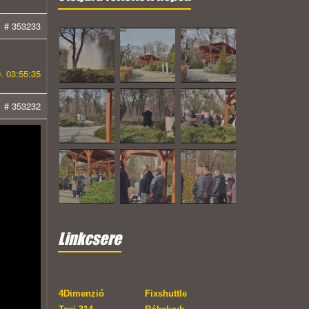
# 353233
. 03:55:35
# 353232
Linkcsere
4Dimenzió
Fixshuttle