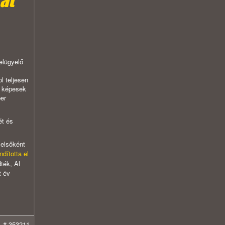
at
elügyelő
l teljesen
s képesek
er
ét és
 elsőként
ndította el
ték, Al
t év
# 353211