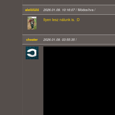
alelölülő
2026.01.09. 10:16:07
/ Módosítva /
Ilyen lesz nálunk is. :D
cheater
2026.01.09. 03:55:35
/