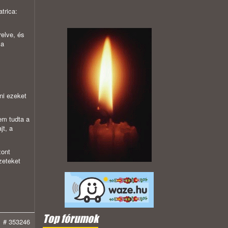
trica:
relve, és
 a
ni ezeket
em tudta a
jt, a
zont
zeteket
Top fórumok
# 353246