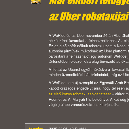
Már emberi felügye
az Uber robotaxijai
A WeRide és az Uber november 26-án Abu Dhabiban
nélkül kínál fuvarokat a felhasználóknak. Az el
Ez az első sofőr nélküli robotaxi-üzem a Közel-
autonóm járművek működnek az Uber platformjá
párosítani a felhasználót egy autonóm WeRide j
történetében először kizárólag önvezető autókat
A flottát az Uberrel együttműködve a Tawasul flo
minden üzemeltetési háttérfeladatot, míg az Ube
A WeRide nem új szereplő az Egyesült Arab Emí
kapott országos engedélyt arra, hogy teljesen
az első közös robotaxi szolgáltatását
– akkor mé
Reemet és Al Maryah-t is beleértve. A két cég j
végéig újabb városrészekre is kiterjesztik.
tomajer
2025.11.05. 19:51:04
/