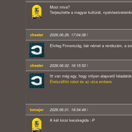
Most miva?
Terjesztette a magyar kultúrát, nyelvtestvéreink
cheater
2026.06.26. 17:04:38
/
Elvileg Finnország, bár német a rendszám, a so
cheater
2026.06.02. 16:15:52
/
Itt van még egy, hogy milyen alapvető feladato
Ételszállító robot és az utca embere
tomajer
2026.06.01. 19:34:49
/
A két kicsi kecskegida :-P