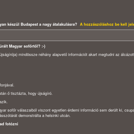
yan készül Budapest a nagy átalakulásra?
A hozzászóláshoz be kell je
rált Magyar sofőrtől? :-)
újságírója) mindössze néhány alapvető információt akart megtudni az álcázot
fonjával.
iután ő tisztázta, hogy újságíró.
azik.
yar sofőr válaszaiból viszont egyetlen érdemi információ sem derült ki, csup
sszótárát demonstrálta a helsinki utcán.
ad fotózni