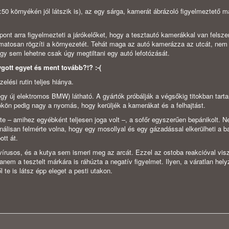
50 környékén jól látszik is), az egy sárga, kamerát ábrázoló figyelmeztető ma
pont arra figyelmezteti a járókelőket, hogy a tesztautó kamerákkal van felsze
yamatosan rögzíti a környezetét. Tehát maga az autó kamerázza az utcát, nem
amúgy sem lehetne csak úgy megtiltani egy autó lefotózását.
ott egyet és ment tovább?!? :-(
elési rutin teljes hiánya.
egy új elektromos BMW) látható. A gyártók próbálják a végsőkig titokban tarta
ökön pedig nagy a nyomás, hogy kerüljék a kamerákat és a felhajtást.
te – amihez egyébként teljesen joga volt –, a sofőr egyszerűen bepánikolt. N
onálisan felmérte volna, hogy egy mosollyal és egy gázadással elkerülheti a ba
ott át.
vírusos, és a kutya sem ismeri meg az arcát. Ezzel az ostoba reakcióval vis
m a tesztelt márkára is ráhúzta a negatív figyelmet. Ilyen, a váratlan hely
te is látsz épp eleget a pesti utakon.