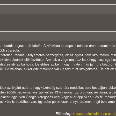
 az ubertől, sajnos már későn. A hírekben szerepelni minden áron, semmi más
őbb stratégia.
lezhetetlen, ráadásul folyamatos pénzégetés, ez az egész nem szól másról min
k kiváltásának előkészítése. Aminek a vége majd az lesz hogy lesz egy hav
etsz és elvisz bárhova. De ehhez az kell, hogy minden más jármű a közúton i
e. De valóban, akkor értelmetlenné válik a taxi mint szolgáltatás. De hát e
t lesz az önjáró autót a nagyközönség számára rendelkezésre bocsájtani akko
sten 900db hagyományos taxival és 13 önjáróval. Ez promóra, reklámra, a cé
a piacon egy ilyen Google kategóriás cég (vagy akár épp ő) és 6 és fél másodp
onosi köre is tisztában van, így ebbe pénzt csak annyit tesznek majd bele ame
Előzmény:
#353233 alelölülő 2026.01.09