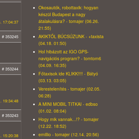
Okosautók, robottaxik: hogyan
készül Budapest a nagy
átalakulásra? - tomajer (06.26.
. 17:04:37
21:55)
AKIKTŐL BÚCSÚZUNK - +taxista
# 353245
(04.18. 01:50)
Hol hibázott az IGO GPS-
navigációs program? - tomtom6
(04.09. 16:35)
# 353244
Főtaxisok ide KLIKK!!!! - Bátyó
(03.13. 03:05)
Verestelenítés - tomajer (02.05.
06:28)
. 19:34:48
A MINI MOBIL TITKAI - edbso
(01.02. 08:04)
# 353243
Hogy mik vannak...!? - tomajer
(12.22. 18:52)
emillio - tomajer (12.14. 20:56)
. 15:20:38