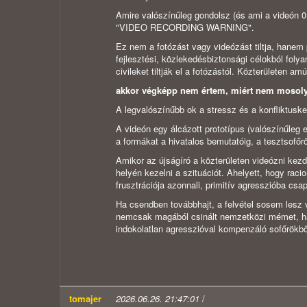
Amire valószínűleg gondolsz (és ami a videón 0:
"VIDEO RECORDING WARNING".
Ez nem a fotózást vagy videózást tiltja, hanem 
fejlesztési, közlekedésbiztonsági célokból fol
civileket tiltják el a fotózástól. Közterületen 
akkor végképp nem értem, miért nem mosolyg
A legvalószínűbb ok a stressz és a konfliktuskez
A videón egy álcázott prototípus (valószínűleg 
a formákat a hivatalos bemutatóig, a tesztsofőr
Amikor az újságíró a közterületen videózni kezd
helyén kezelni a szituációt. Ahelyett, hogy raci
frusztrációja azonnali, primitív agresszióba csap
Ha csendben továbbhajt, a felvétel sosem lesz 
nemcsak magából csinált nemzetközi mémet, hane
indokolatlan agresszióval kompenzáló sofőrökből 
tomajer
2026.06.26. 21:47:01
/