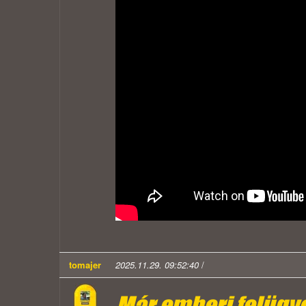
tomajer
2025.11.29. 09:52:40
/