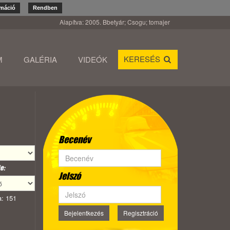
rmáció
Rendben
Alapítva: 2005. Bbetyár; Csogu; tomajer
KERESÉS
M
GALÉRIA
VIDEÓK
Becenév
e:
Jelszó
: 151
Bejelentkezés
Regisztráció