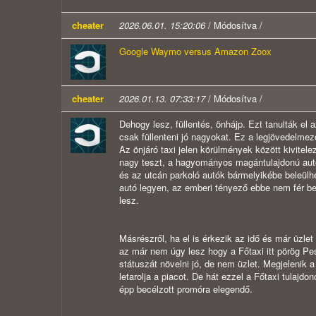
cheater
2026.06.01. 15:20:06
/ Módosítva /
Google Waymo versus Amazon Zoox
cheater
2026.01.13. 07:33:17
/ Módosítva /
Dehogy lesz, füllentés, önhájp. Ezt tanulták el
csak füllenteni jó nagyokat. Ez a legjövedelmez
Az önjáró taxi jelen körülmények között kivite
nagy teszt, a hagyományos magántulajdonú autó
és az utcán parkoló autók bármelyikébe beleülh
autó legyen, az emberi tényező ebbe nem fér bel
lesz.
Másrészről, ha el is érkezik az idő és már üzle
az már nem úgy lesz hogy a Főtaxi itt pörög Pe
státuszát növelni jó, de nem üzlet. Megjelenik 
letarolja a piacot. De hát ezzel a Főtaxi tulajd
épp becélzott promóra elegendő.