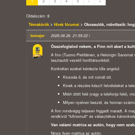
1
2
3
4
5
›
»
Oldalszám: 8
Témakörök
>
Hírek fórumai
> Okosautók, robottaxik: hog
tomajer
2026.06.26. 21:55:22
/
Összefoglalod nekem, a Finn mit akart a kultú
A finn (Tuomo Pietiläinen, a Helsingin Sanomat 
tesztautót vezető honfitársunkból.
Konkrétan ezeket kérdezte tőle angolul:
Kicsoda ő, és mit csinál ott.
Kinek a részére készít felvételeket a tele
Miért ütött felé (vagy a telefonja felé), m
Milyen nyelven beszél, és honnan szárm
A finn mindvégig teljesen higgadt maradt. A mag
rendkívül "kifinomult" és választékos káromkodá
Van valami matrica az autón, hogy nem szab
Nincs ilyen matrica az autón.