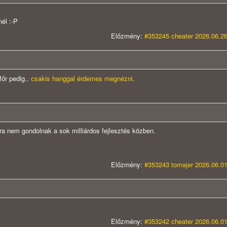
nél :-P
Előzmény:
#353245 cheater 2026.06.26
főr pedig..
csakis hanggal érdemes megnézni.
kra nem gondolnak a sok milliárdos fejlesztés közben.
Előzmény:
#353243 tomajer 2026.06.01
Előzmény:
#353242 cheater 2026.06.01