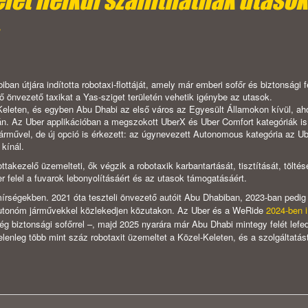
let nélkül szállíthatnak utasok
 útjára indította robotaxi-flottáját, amely már emberi sofőr és biztonsági f
ső önvezető taxikat a Yas-sziget területén vehetik igénybe az utasok.
Keleten, és egyben Abu Dhabi az első város az Egyesült Államokon kívül, aho
n. Az Uber applikációban a megszokott UberX és Uber Comfort kategóriák i
árművel, de új opció is érkezett: az úgynevezett Autonomous kategória az Ub
 kínál.
ttakezelő üzemelteti, ők végzik a robotaxik karbantartását, tisztítását, töltés
r felel a fuvarok lebonyolításáért és az utasok támogatásáért.
rségekben. 2021 óta teszteli önvezető autóit Abu Dhabiban, 2023-ban pedig
 autonóm járművekkel közlekedjen közutakon. Az Uber és a WeRide
2024-ben i
g biztonsági sofőrrel –, majd 2025 nyarára már Abu Dhabi mintegy felét lefed
elenleg több mint száz robotaxit üzemeltet a Közel-Keleten, és a szolgáltatás