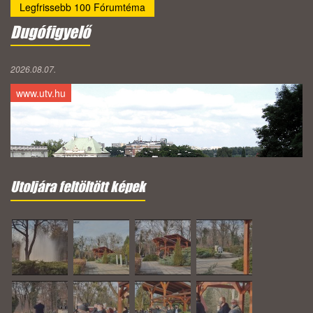
Legfrissebb 100 Fórumtéma
Dugófigyelő
2026.08.07.
www.utv.hu
Utoljára feltöltött képek