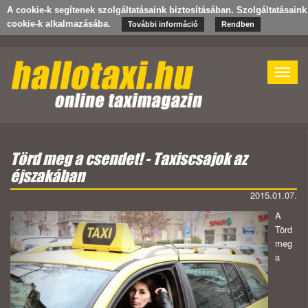
A cookie-k segítenek szolgáltatásaink biztosításában. Szolgáltatásain
cookie-k alkalmazásába.
További információ
Rendben
Toggle
naviga
Törd meg a csendet! - Taxiscsajok az
éjszakában
2015.01.07.
A
Törd
meg
a