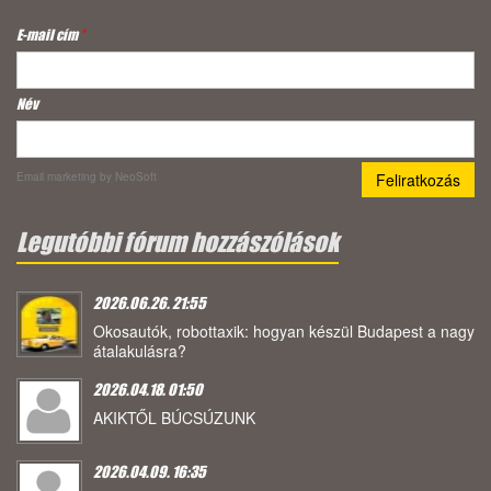
E-mail cím
*
Név
Email marketing
by NeoSoft
Legutóbbi fórum hozzászólások
2026.06.26. 21:55
Okosautók, robottaxik: hogyan készül Budapest a nagy
átalakulásra?
2026.04.18. 01:50
AKIKTŐL BÚCSÚZUNK
2026.04.09. 16:35