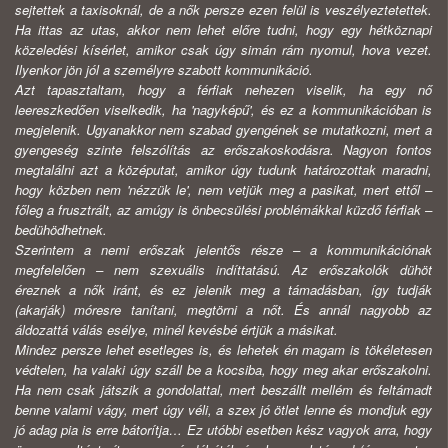
sejtettek a taxisoknál, de a nők persze ezen felül is veszélyeztetettek.
Ha ittas az utas, akkor nem lehet előre tudni, hogy egy hétköznapi
közeledési kísérlet, amikor csak úgy simán rám nyomul, hova vezet.
Ilyenkor jön jól a személyre szabott kommunikáció.
Azt tapasztaltam, hogy a férfiak nehezen viselik, ha egy nő
leereszkedően viselkedik, ha 'nagyképű', és ez a kommunikációban is
megjelenik. Ugyanakkor nem szabad gyengének se mutatkozni, mert a
gyengeség szinte felszólítás az erőszakoskodásra. Nagyon fontos
megtalálni azt a középutat, amikor úgy tudunk határozottak maradni,
hogy közben nem 'nézzük le', nem vetjük meg a pasikat, mert ettől –
főleg a frusztrált, az amúgy is önbecsülési problémákkal küzdő férfiak –
bedühödhetnek.
Szerintem a nemi erőszak jelentős része – a kommunikációnak
megfelelően – nem szexuális indíttatású. Az erőszakolók dühöt
éreznek a nők iránt, és ez jelenik meg a támadásban, így tudják
(akarják) móresre tanítani, megtörni a nőt. És annál nagyobb az
áldozattá válás esélye, minél kevésbé értjük a másikat.
Mindez persze lehet esetleges is, és lehetek én magam is tökéletesen
védtelen, ha valaki úgy száll be a kocsiba, hogy meg akar erőszakolni.
Ha nem csak játszik a gondolattal, mert beszállt mellém és feltámadt
benne valami vágy, mert úgy véli, a szex jó ötlet lenne és mondjuk egy
jó adag pia is erre bátorítja… Ez utóbbi esetben kész vagyok arra, hogy