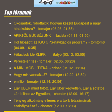
Top fórumok
Okosautók, robottaxik: hogyan készül Budapest a nagy
átalakulásra? - tomajer (06.26. 21:55)
AKIKTŐL BÚCSÚZUNK - +taxista (04.18. 01:50)
Hol hibázott az IGO GPS-navigációs program? - tomtom6
(04.09. 16:35)
Főtaxisok ide KLIKK!!!! - Bátyó (03.13. 03:05)
Verestelenítés - tomajer (02.05. 06:28)
A MINI MOBIL TITKAI - edbso (01.02. 08:04)
Hogy mik vannak...!? - tomajer (12.22. 18:52)
emillio - tomajer (12.14. 20:56)
Egy UBER mind fölött, Egy Uber kegyetlen, Egy a sötétbe
zár, bilincs az Egyetlen, - cheater (12.09. 16:17)
Tényleg alkotmány ellenes e a taxik létszámának
szabályozása? - cheater (12.09. 16:06)