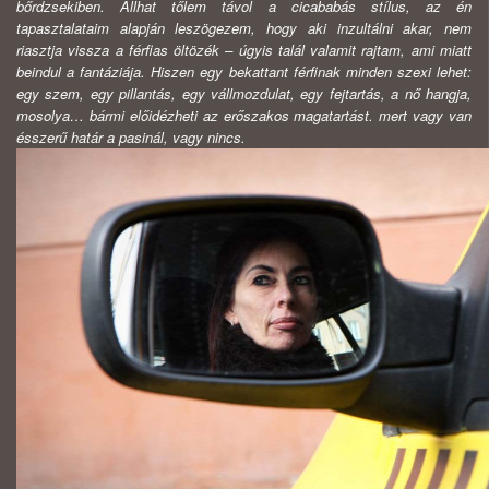
bőrdzsekiben. Állhat tőlem távol a cicababás stílus, az én
tapasztalataim alapján leszögezem, hogy aki inzultálni akar, nem
riasztja vissza a férfias öltözék – úgyis talál valamit rajtam, ami miatt
beindul a fantáziája. Hiszen egy bekattant férfinak minden szexi lehet:
egy szem, egy pillantás, egy vállmozdulat, egy fejtartás, a nő hangja,
mosolya… bármi előidézheti az erőszakos magatartást. mert vagy van
ésszerű határ a pasinál, vagy nincs.