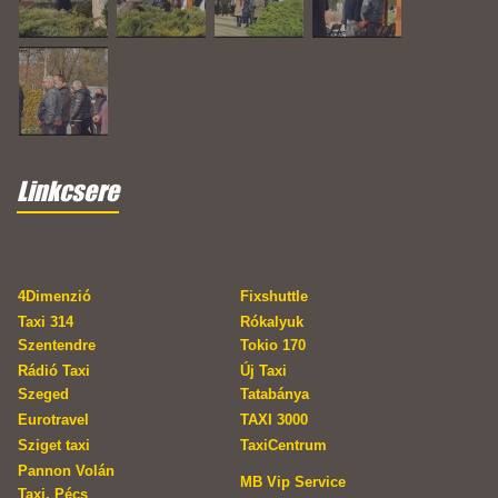
Linkcsere
4Dimenzió
Fixshuttle
Taxi 314
Rókalyuk
Szentendre
Tokio 170
Rádió Taxi
Új Taxi
Szeged
Tatabánya
Eurotravel
TAXI 3000
Sziget taxi
TaxiCentrum
Pannon Volán
MB Vip Service
Taxi, Pécs