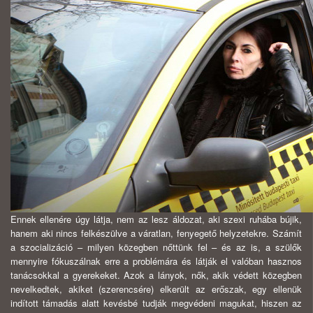
Ennek ellenére úgy látja, nem az lesz áldozat, aki szexi ruhába bújik,
hanem aki nincs felkészülve a váratlan, fenyegető helyzetekre. Számít
a szocializáció – milyen közegben nőttünk fel – és az is, a szülők
mennyire fókuszálnak erre a problémára és látják el valóban hasznos
tanácsokkal a gyerekeket. Azok a lányok, nők, akik védett közegben
nevelkedtek, akiket (szerencsére) elkerült az erőszak, egy ellenük
indított támadás alatt kevésbé tudják megvédeni magukat, hiszen az