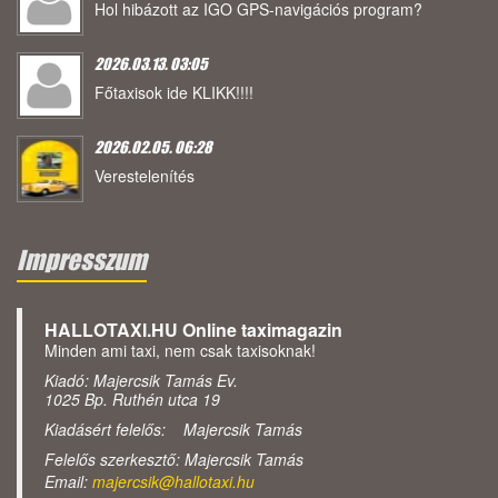
Hol hibázott az IGO GPS-navigációs program?
2026.03.13. 03:05
Főtaxisok ide KLIKK!!!!
2026.02.05. 06:28
Verestelenítés
Impresszum
HALLOTAXI.HU Online taximagazin
Minden ami taxi, nem csak taxisoknak!
Kiadó: Majercsik Tamás Ev.
1025 Bp. Ruthén utca 19
Kiadásért felelős: Majercsik Tamás
Felelős szerkesztő: Majercsik Tamás
Email:
majercsik@hallotaxi.hu