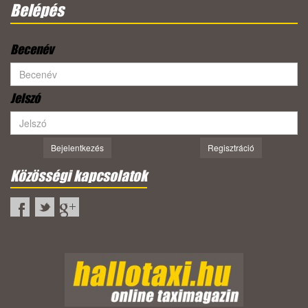
Belépés
Becenév
Jelszó
Bejelentkezés
Regisztráció
Közösségi kapcsolatok