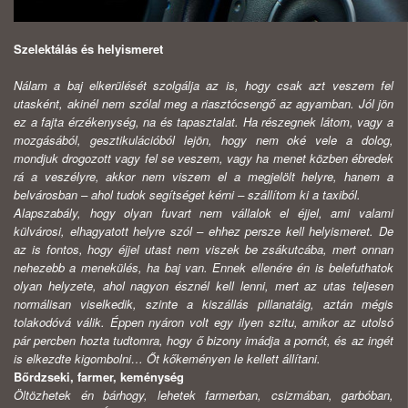
Szelektálás és helyismeret
Nálam a baj elkerülését szolgálja az is, hogy csak azt veszem fel
utasként, akinél nem szólal meg a riasztócsengő az agyamban. Jól jön
ez a fajta érzékenység, na és tapasztalat. Ha részegnek látom, vagy a
mozgásából, gesztikulációból lejön, hogy nem oké vele a dolog,
mondjuk drogozott vagy fel se veszem, vagy ha menet közben ébredek
rá a veszélyre, akkor nem viszem el a megjelölt helyre, hanem a
belvárosban – ahol tudok segítséget kérni – szállítom ki a taxiból.
Alapszabály, hogy olyan fuvart nem vállalok el éjjel, ami valami
külvárosi, elhagyatott helyre szól – ehhez persze kell helyismeret. De
az is fontos, hogy éjjel utast nem viszek be zsákutcába, mert onnan
nehezebb a menekülés, ha baj van. Ennek ellenére én is belefuthatok
olyan helyzete, ahol nagyon észnél kell lenni, mert az utas teljesen
normálisan viselkedik, szinte a kiszállás pillanatáig, aztán mégis
tolakodóvá válik. Éppen nyáron volt egy ilyen szitu, amikor az utolsó
pár percben hozta tudtomra, hogy ő bizony imádja a pornót, és az ingét
is elkezdte kigombolni… Őt kőkeményen le kellett állítani.
Bőrdzseki, farmer, keménység
Öltözhetek én bárhogy, lehetek farmerban, csizmában, garbóban,