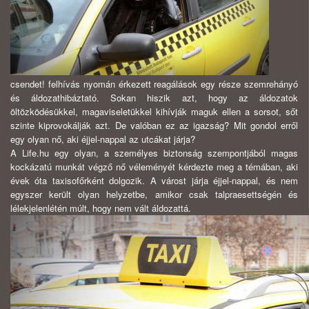
csendet! felhívás nyomán érkezett reagálások egy része szemrehányó
és áldozathibáztató. Sokan hiszik azt, hogy az áldozatok
öltözködésükkel, magaviseletükkel kihívják maguk ellen a sorsot, sőt
szinte kiprovokálják azt. De valóban ez az igazság? Mit gondol erről
egy olyan nő, aki éjjel-nappal az utcákat járja?
A Life.hu egy olyan, a személyes biztonság szempontjából magas
kockázatú munkát végző nő véleményét kérdezte meg a témában, aki
évek óta taxisofőrként dolgozik. A várost járja éjjel-nappal, és nem
egyszer került olyan helyzetbe, amikor csak talpraesettségén és
lélekjelenlétén múlt, hogy nem vált áldozattá.