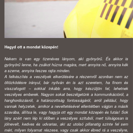
Hagyd ott a mondat közepén!
Nekem is van egy tizenéves lányom, aki gyönyörű. És akkor is
gyönyörű lenne, ha zsákot húzna magára, mert annyira nő, annyira kék
a szeme, annyira feszes rajta minden.
A felkészítés a veszélyek elkerülésére a részemről azonban nem az
öltözködésre irányul, bár nyilván én is azt szeretem, ha finom és
visszafogott – sokkal inkább arra, hogy készüljön fel, lehetnek
veszélyes emberek. Nagyon sokat beszélgetünk a kommunikációról, a
hanghordozásról, a határozottság fontosságáról, arról például, hogy
vannak helyzetek, amikor a neveltetésével ellentétben vágjon a másik
szavába, állítsa le, vagy hagyja ott egy mondat közepén és futás! Sok
lány azért nem lép ki időben a veszélyes szituból, mert túlságosan is
jólnevelt, kedves és udvarias, aki az utolsó pillanatig szinte fel sem
méri, milyen folyamat részese, vagy csak akkor ébred rá a veszélyre,