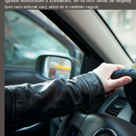
ügyesen eltántorítsam a szándékától, ám ha orvul támad (és rengeteg
ilyen nemi erőszak van), akkor én is védtelen vagyok.