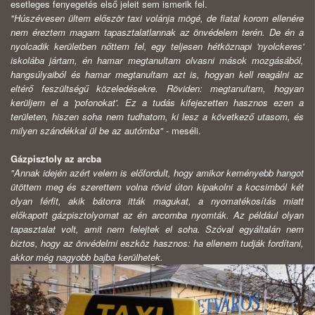
esetleges fenyegetés első jeleit sem ismerik fel.
"Húszévesen ültem először taxi volánja mögé, de fiatal korom ellenére
nem éreztem magam tapasztalatlannak az önvédelem terén. De én a
nyolcadik kerületben nőttem fel, egy teljesen hétköznapi 'nyolckeres'
iskolába jártam, én hamar megtanultam olvasni mások mozgásából,
hangsúlyaiból és hamar megtanultam azt is, hogyan kell reagálni az
eltérő feszültségű közeledésekre. Röviden: megtanultam, hogyan
kerüljem el a 'pofonokat'. Ez a tudás kifejezetten hasznos ezen a
területen, hiszen soha nem tudhatom, ki lesz a következő utasom, és
milyen szándékkal ül be az autómba"
- meséli.
Gázpisztoly az arcba
"Annak idején azért velem is előfordult, hogy amikor keményebb hangot
ütöttem meg és szerettem volna rövid úton kipakolni a kocsimból két
olyan férfit, akik bátorra itták magukat, a nyomatékosítás miatt
előkapott gázpisztolyomat az én arcomba nyomták. Az például olyan
tapasztalat volt, amit nem felejtek el soha. Szóval egyáltalán nem
biztos, hogy az önvédelmi eszköz hasznos: ha ellenem tudják fordítani,
akkor még nagyobb bajba kerülhetek.