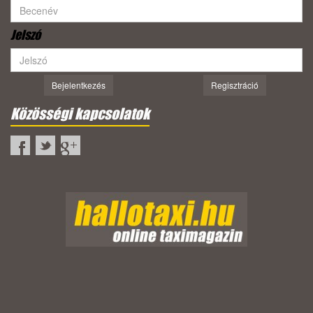
Jelszó
Bejelentkezés
Regisztráció
Közösségi kapcsolatok