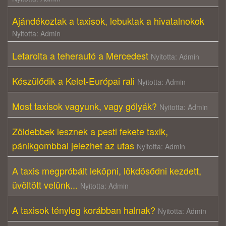
Ajándékoztak a taxisok, lebuktak a hivatalnokok
Nyitotta: Admin
Letarolta a teherautó a Mercedest
Nyitotta: Admin
Készülődik a Kelet-Európai rali
Nyitotta: Admin
Most taxisok vagyunk, vagy gólyák?
Nyitotta: Admin
Zöldebbek lesznek a pesti fekete taxik,
pánikgombbal jelezhet az utas
Nyitotta: Admin
A taxis megpróbált leköpni, lökdösődni kezdett,
üvöltött velünk...
Nyitotta: Admin
A taxisok tényleg korábban halnak?
Nyitotta: Admin