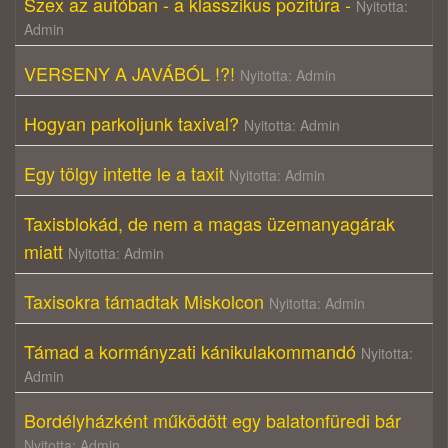
Szex az autóban - a klasszikus pozitúra -
Nyitotta:
Admin
VERSENY A JAVÁBÓL !?!
Nyitotta: Admin
Hogyan parkoljunk taxival?
Nyitotta: Admin
Egy tölgy intette le a taxit
Nyitotta: Admin
Taxisblokád, de nem a magas üzemanyagárak
miatt
Nyitotta: Admin
Taxisokra támadtak Miskolcon
Nyitotta: Admin
Támad a kormányzati kánikulakommandó
Nyitotta:
Admin
Bordélyházként működött egy balatonfüredi bár
Nyitotta: Admin