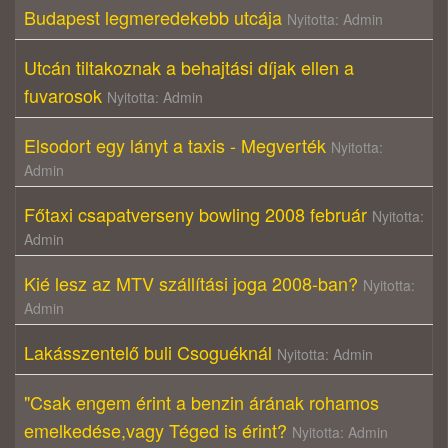
Budapest legmeredekebb utcája
Nyitotta: Admin
Utcán tiltakoznak a behajtási díjak ellen a
fuvarosok
Nyitotta: Admin
Elsodort egy lányt a taxis - Megverték
Nyitotta:
Admin
Főtaxi csapatverseny bowling 2008 február
Nyitotta:
Admin
Kié lesz az MTV szállítási joga 2008-ban?
Nyitotta:
Admin
Lakásszentelő buli Csoguéknál
Nyitotta: Admin
"Csak engem érint a benzin árának rohamos
emelkedése,vagy Téged is érint?
Nyitotta: Admin