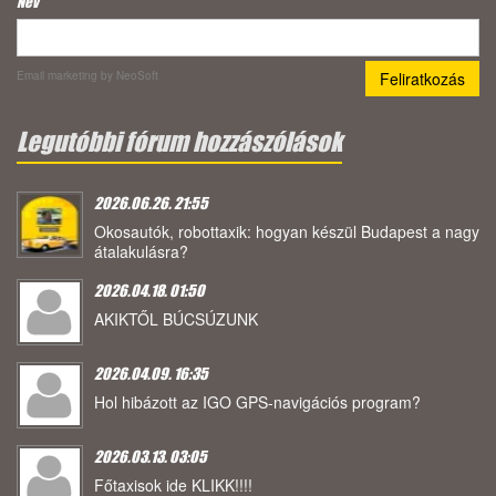
Név
Email marketing
by NeoSoft
Legutóbbi fórum hozzászólások
2026.06.26. 21:55
Okosautók, robottaxik: hogyan készül Budapest a nagy
átalakulásra?
2026.04.18. 01:50
AKIKTŐL BÚCSÚZUNK
2026.04.09. 16:35
Hol hibázott az IGO GPS-navigációs program?
2026.03.13. 03:05
Főtaxisok ide KLIKK!!!!