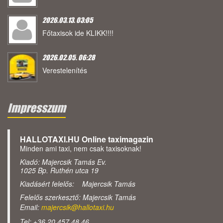
2026.03.13. 03:05
Főtaxisok ide KLIKK!!!!
2026.02.05. 06:28
Verestelenítés
Impresszum
HALLOTAXI.HU Online taximagazin
Minden ami taxi, nem csak taxisoknak!
Kiadó: Majercsik Tamás Ev.
1025 Bp. Ruthén utca 19
Kiadásért felelős: Majercsik Tamás
Felelős szerkesztő: Majercsik Tamás
Email:
majercsik@hallotaxi.hu
Tel: +36 20 457 48 46