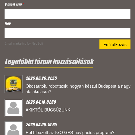
E-mail cím
*
Név
Email marketing
by NeoSoft
Legutóbbi fórum hozzászólások
2026.06.26. 21:55
Okosautók, robottaxik: hogyan készül Budapest a nagy
átalakulásra?
2026.04.18. 01:50
AKIKTŐL BÚCSÚZUNK
2026.04.09. 16:35
Hol hibázott az IGO GPS-navigációs program?