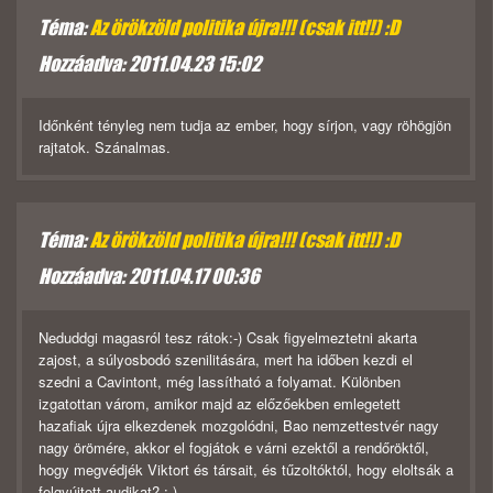
Téma:
Az örökzöld politika újra!!! (csak itt!!) :D
Hozzáadva: 2011.04.23 15:02
Időnként tényleg nem tudja az ember, hogy sírjon, vagy röhögjön
rajtatok. Szánalmas.
Téma:
Az örökzöld politika újra!!! (csak itt!!) :D
Hozzáadva: 2011.04.17 00:36
Neduddgi magasról tesz rátok:-) Csak figyelmeztetni akarta
zajost, a súlyosbodó szenilitására, mert ha időben kezdi el
szedni a Cavintont, még lassítható a folyamat. Különben
izgatottan várom, amikor majd az előzőekben emlegetett
hazafiak újra elkezdenek mozgolódni, Bao nemzettestvér nagy
nagy örömére, akkor el fogjátok e várni ezektől a rendőröktől,
hogy megvédjék Viktort és társait, és tűzoltóktól, hogy eloltsák a
felgyújtott audikat? :-)