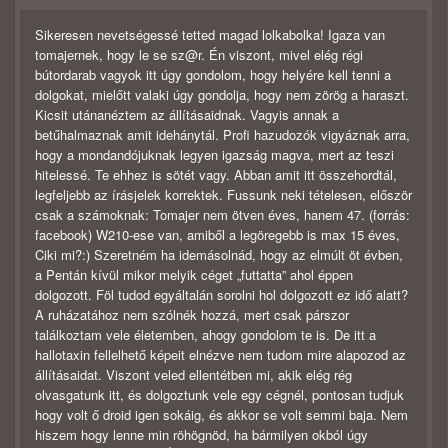
Sikeresen nevetségessé tetted magad lolkabolka! Igaza van
tomajernek, hogy le se sz@r. Én viszont, mivel elég régi
bútordarab vagyok itt úgy gondolom, hogy helyére kell tenni a
dolgokat, mielőtt valaki úgy gondolja, hogy nem zörög a haraszt.
Kicsit utánanéztem az állításaidnak. Vagyis annak a
betűhalmaznak amit idehánytál. Profi hazudozók vigyáznak arra,
hogy a mondandójuknak legyen igazság magva, mert az teszi
hitelessé. Te ehhez is sötét vagy. Abban amit itt összehordtál,
legfeljebb az írásjelek korrektek. Fussunk neki tételesen, először
csak a számoknak: Tomajer nem ötven éves, hanem 47. (forrás:
facebook) W210-ese van, amiből a legöregebb is max 15 éves,
Ciki mi?:) Szeretném ha idemásolnád, hogy az elmúlt öt évben,
a Pentán kívül mikor melyik céget „futtatta” ahol éppen
dolgozott. Föl tudod egyáltalán sorolni hol dolgozott ez idő alatt?
A ruházatához nem szólnék hozzá, mert csak párszor
találkoztam vele életemben, ahogy gondolom te is. De itt a
hallotaxin fellelhető képeit elnézve nem tudom mire alapozod az
állításaidat. Viszont veled ellentétben mi, akik elég rég
olvasgatunk itt, és dolgoztunk vele egy cégnél, pontosan tudjuk
hogy volt ő droid igen sokáig, és akkor se volt semmi baja. Nem
hiszem hogy lenne min röhögnöd, ha bármilyen okból úgy