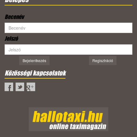
Becenév
Jelszó
Bejelentkezés
Regisztráció
Közösségi kapcsolatok