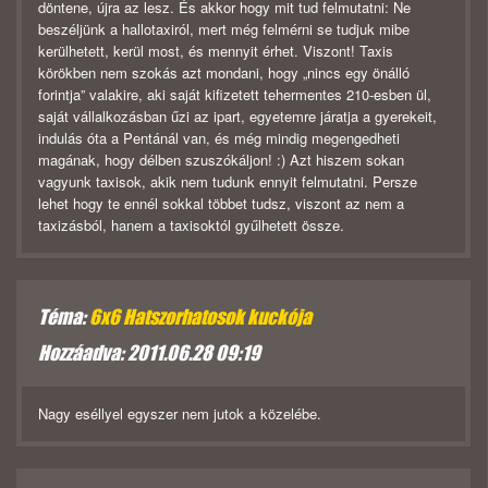
döntene, újra az lesz. És akkor hogy mit tud felmutatni: Ne
beszéljünk a hallotaxiról, mert még felmérni se tudjuk mibe
kerülhetett, kerül most, és mennyit érhet. Viszont! Taxis
körökben nem szokás azt mondani, hogy „nincs egy önálló
forintja” valakire, aki saját kifizetett tehermentes 210-esben ül,
saját vállalkozásban űzi az ipart, egyetemre járatja a gyerekeit,
indulás óta a Pentánál van, és még mindig megengedheti
magának, hogy délben szuszókáljon! :) Azt hiszem sokan
vagyunk taxisok, akik nem tudunk ennyit felmutatni. Persze
lehet hogy te ennél sokkal többet tudsz, viszont az nem a
taxizásból, hanem a taxisoktól gyűlhetett össze.
Téma:
6x6 Hatszorhatosok kuckója
Hozzáadva: 2011.06.28 09:19
Nagy eséllyel egyszer nem jutok a közelébe.