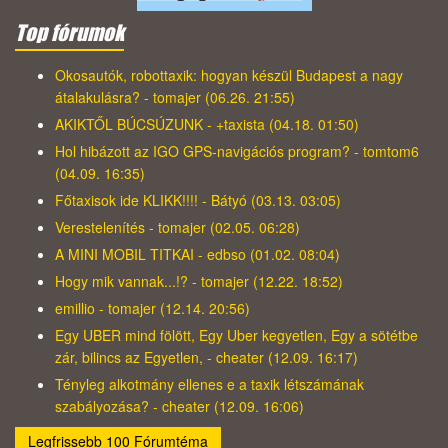
Top fórumok
Okosautók, robottaxik: hogyan készül Budapest a nagy
átalakulásra? - tomajer (06.26. 21:55)
AKIKTŐL BÚCSÚZUNK - +taxista (04.18. 01:50)
Hol hibázott az IGO GPS-navigációs program? - tomtom6
(04.09. 16:35)
Főtaxisok ide KLIKK!!!! - Bátyó (03.13. 03:05)
Verestelenítés - tomajer (02.05. 06:28)
A MINI MOBIL TITKAI - edbso (01.02. 08:04)
Hogy mik vannak...!? - tomajer (12.22. 18:52)
emillio - tomajer (12.14. 20:56)
Egy UBER mind fölött, Egy Uber kegyetlen, Egy a sötétbe
zár, bilincs az Egyetlen, - cheater (12.09. 16:17)
Tényleg alkotmány ellenes e a taxik létszámának
szabályozása? - cheater (12.09. 16:06)
Legfrissebb 100 Fórumtéma