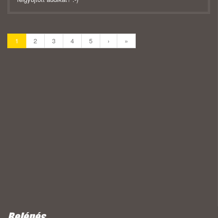
1
2
3
4
5
›
»
Belépés