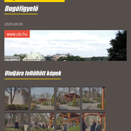
Dugófigyelő
2026.08.09.
www.utv.hu
Utoljára feltöltött képek