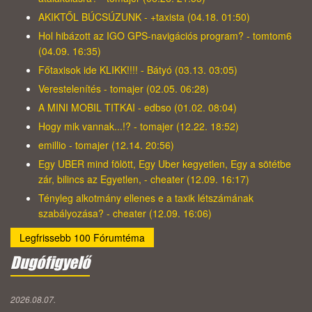
AKIKTŐL BÚCSÚZUNK - +taxista (04.18. 01:50)
Hol hibázott az IGO GPS-navigációs program? - tomtom6
(04.09. 16:35)
Főtaxisok ide KLIKK!!!! - Bátyó (03.13. 03:05)
Verestelenítés - tomajer (02.05. 06:28)
A MINI MOBIL TITKAI - edbso (01.02. 08:04)
Hogy mik vannak...!? - tomajer (12.22. 18:52)
emillio - tomajer (12.14. 20:56)
Egy UBER mind fölött, Egy Uber kegyetlen, Egy a sötétbe
zár, bilincs az Egyetlen, - cheater (12.09. 16:17)
Tényleg alkotmány ellenes e a taxik létszámának
szabályozása? - cheater (12.09. 16:06)
Legfrissebb 100 Fórumtéma
Dugófigyelő
2026.08.07.