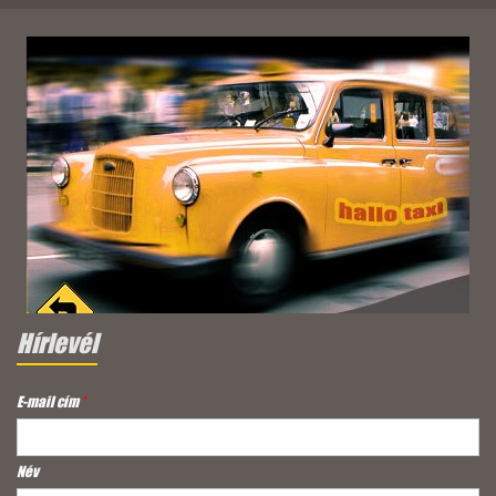
Hírlevél
E-mail cím
*
Név