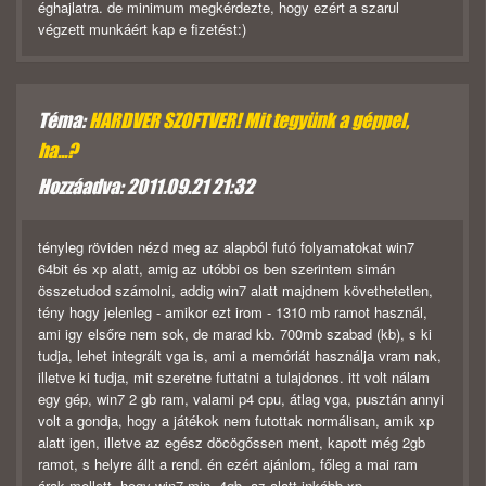
éghajlatra. de minimum megkérdezte, hogy ezért a szarul
végzett munkáért kap e fizetést:)
Téma:
HARDVER SZOFTVER! Mit tegyünk a géppel,
ha...?
Hozzáadva: 2011.09.21 21:32
tényleg röviden nézd meg az alapból futó folyamatokat win7
64bit és xp alatt, amig az utóbbi os ben szerintem simán
összetudod számolni, addig win7 alatt majdnem követhetetlen,
tény hogy jelenleg - amikor ezt irom - 1310 mb ramot használ,
ami igy elsőre nem sok, de marad kb. 700mb szabad (kb), s ki
tudja, lehet integrált vga is, ami a memóriát használja vram nak,
illetve ki tudja, mit szeretne futtatni a tulajdonos. itt volt nálam
egy gép, win7 2 gb ram, valami p4 cpu, átlag vga, pusztán annyi
volt a gondja, hogy a játékok nem futottak normálisan, amik xp
alatt igen, illetve az egész döcögőssen ment, kapott még 2gb
ramot, s helyre állt a rend. én ezért ajánlom, főleg a mai ram
árak mellett, hogy win7 min. 4gb, az alatt inkább xp.