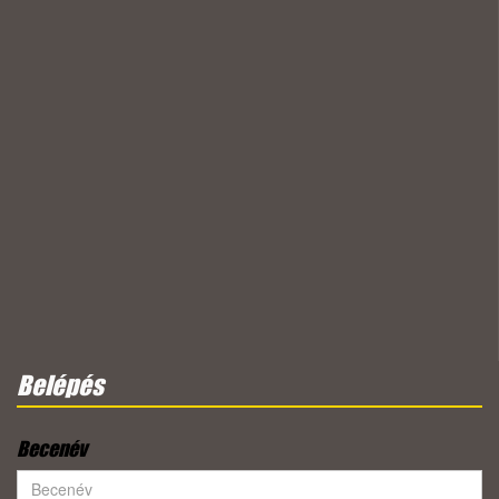
Belépés
Becenév