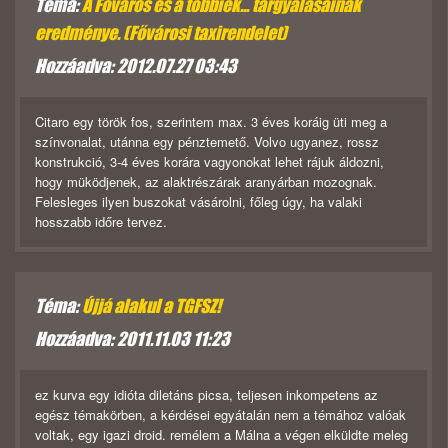
Téma:
A Főváros és a többiek... tárgyalásainak
eredménye. (Fővárosi taxirendelet)
Hozzáadva: 2012.07.27 03:43
Citaro egy török fos, szerintem max. 3 éves koráig üti meg a
színvonalat, utánna egy pénztemető. Volvo ugyanez, rossz
konstrukció, 3-4 éves korára vagyonokat lehet rájuk áldozni,
hogy müködjenek, az alaktrészárak aranyárban mozognak.
Felesleges ilyen buszokat vásárolni, főleg úgy, ha valaki
hosszabb időre tervez.
Téma:
Újjá alakul a TGFSZ!
Hozzáadva: 2011.11.03 11:23
ez kurva egy idióta diletáns picsa, teljesen inkompetens az
egész témakörben, a kérdései egyátalán nem a témához valóak
voltak, egy igazi droid. remélem a Málna a végen elküldte meleg