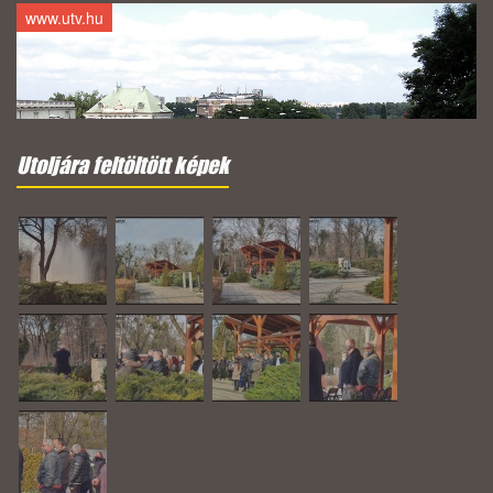
www.utv.hu
Utoljára feltöltött képek