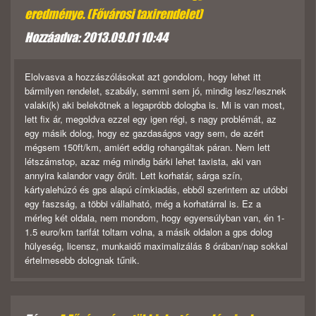
eredménye. (Fővárosi taxirendelet)
Hozzáadva: 2013.09.01 10:44
Elolvasva a hozzászólásokat azt gondolom, hogy lehet itt
bármilyen rendelet, szabály, semmi sem jó, mindig lesz/lesznek
valaki(k) aki belekötnek a legapróbb dologba is. Mi is van most,
lett fix ár, megoldva ezzel egy igen régi, s nagy problémát, az
egy másik dolog, hogy ez gazdaságos vagy sem, de azért
mégsem 150ft/km, amiért eddig rohangáltak páran. Nem lett
létszámstop, azaz még mindig bárki lehet taxista, aki van
annyira kalandor vagy őrült. Lett korhatár, sárga szín,
kártyalehúzó és gps alapú címkiadás, ebből szerintem az utóbbi
egy faszság, a többi vállalható, még a korhatárral is. Ez a
mérleg két oldala, nem mondom, hogy egyensúlyban van, én 1-
1.5 euro/km tarifát toltam volna, a másik oldalon a gps dolog
hülyeség, licensz, munkaidő maximalizálás 8 órában/nap sokkal
értelmesebb dolognak tűnik.