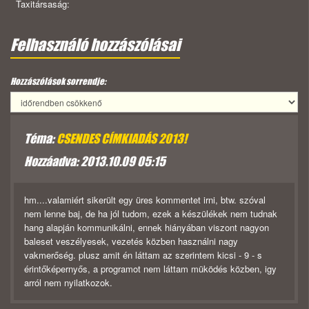
Taxitársaság:
Felhasználó hozzászólásai
Hozzászólások sorrendje:
Téma:
CSENDES CÍMKIADÁS 2013!
Hozzáadva: 2013.10.09 05:15
hm....valamiért sikerült egy üres kommentet irni, btw. szóval
nem lenne baj, de ha jól tudom, ezek a készülékek nem tudnak
hang alapján kommunikálni, ennek hiányában viszont nagyon
baleset veszélyesek, vezetés közben használni nagy
vakmerőség. plusz amit én láttam az szerintem kicsi - 9 - s
érintőképernyős, a programot nem láttam müködés közben, igy
arról nem nyilatkozok.