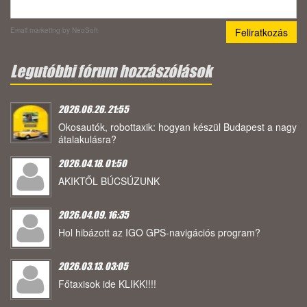
Email marketing
by NeoSoft
Legutóbbi fórum hozzászólások
2026.06.26. 21:55
Okosautók, robottaxik: hogyan készül Budapest a nagy
átalakulásra?
2026.04.18. 01:50
AKIKTŐL BÚCSÚZUNK
2026.04.09. 16:35
Hol hibázott az IGO GPS-navigációs program?
2026.03.13. 03:05
Főtaxisok ide KLIKK!!!!