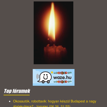
Top fórumok
Okosautók, robottaxik: hogyan készül Budapest a nagy
átalakulásra? - tomajer (06.26. 21:55)