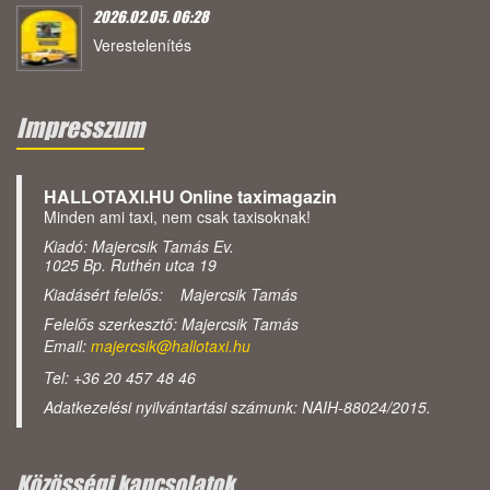
2026.02.05. 06:28
Verestelenítés
Impresszum
HALLOTAXI.HU Online taximagazin
Minden ami taxi, nem csak taxisoknak!
Kiadó: Majercsik Tamás Ev.
1025 Bp. Ruthén utca 19
Kiadásért felelős: Majercsik Tamás
Felelős szerkesztő: Majercsik Tamás
Email:
majercsik@hallotaxi.hu
Tel: +36 20 457 48 46
Adatkezelési nyilvántartási számunk: NAIH-88024/2015.
Közösségi kapcsolatok