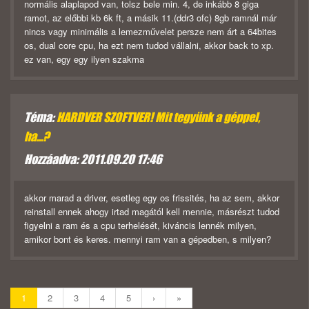
normális alaplapod van, tolsz bele min. 4, de inkább 8 giga
ramot, az előbbi kb 6k ft, a másik 11.(ddr3 ofc) 8gb ramnál már
nincs vagy minimális a lemezművelet persze nem árt a 64bites
os, dual core cpu, ha ezt nem tudod vállalni, akkor back to xp.
ez van, egy egy ilyen szakma
Téma:
HARDVER SZOFTVER! Mit tegyünk a géppel,
ha...?
Hozzáadva: 2011.09.20 17:46
akkor marad a driver, esetleg egy os frissités, ha az sem, akkor
reinstall ennek ahogy irtad magától kell mennie, másrészt tudod
figyelni a ram és a cpu terhelését, kiváncis lennék milyen,
amikor bont és keres. mennyi ram van a gépedben, s milyen?
1
2
3
4
5
›
»