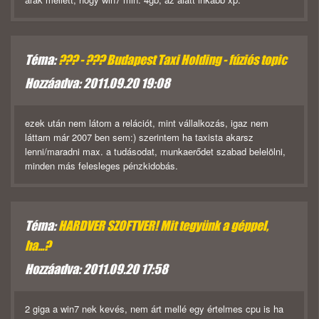
Téma:
??? - ??? Budapest Taxi Holding - fúziós topic
Hozzáadva: 2011.09.20 19:08
ezek után nem látom a relációt, mint vállalkozás, igaz nem
láttam már 2007 ben sem:) szerintem ha taxista akarsz
lenni/maradni max. a tudásodat, munkaerődet szabad belelölni,
minden más felesleges pénzkidobás.
Téma:
HARDVER SZOFTVER! Mit tegyünk a géppel,
ha...?
Hozzáadva: 2011.09.20 17:58
2 giga a win7 nek kevés, nem árt mellé egy értelmes cpu is ha