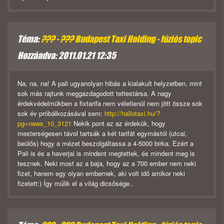
Téma:
??? - ??? Budapest Taxi Holding - fúziós topic
Hozzáadva: 2011.01.21 12:35
Na, na, na! A pali ugyanolyan hibás a kialakult helyzetben, mint
sok más rajtunk meggazdagodott tettestársa. A nagy
érdekvédelmükben a fixtarifa nem véletlenül nem jött össze sok
sok év próbálkozásával sem:
http://hallotaxi.hu/?
pg=news_10_3121
Nekik pont az az érdekük, hogy
mesterségesen távol tartsák a két tarifát egymástól (utcai,
beülős) hogy a mézet beszolgáltassa a 4-5000 birka. Ezért a
Pali is és a haverjai is mindent megtettek, és mindent meg is
tesznek. Neki most az a baja, hogy az a 700 ember nem neki
fizet, hanem egy olyan embernek, aki volt idő amikor neki
fizetett:) Így múlik el a világ dicsősége..