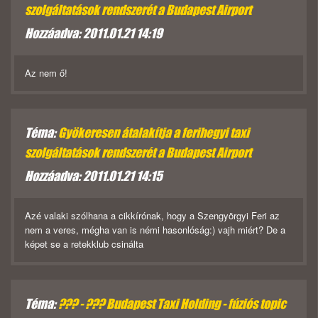
szolgáltatások rendszerét a Budapest Airport
Hozzáadva: 2011.01.21 14:19
Az nem ő!
Téma:
Gyökeresen átalakítja a ferihegyi taxi
szolgáltatások rendszerét a Budapest Airport
Hozzáadva: 2011.01.21 14:15
Azé valaki szólhana a cikkírónak, hogy a Szengyörgyi Feri az
nem a veres, mégha van is némi hasonlóság:) vajh miért? De a
képet se a retekklub csinálta
Téma:
??? - ??? Budapest Taxi Holding - fúziós topic