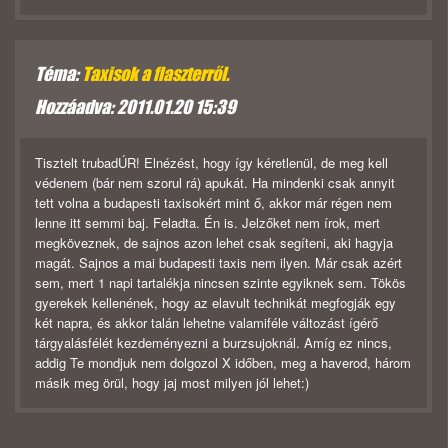
Téma:
Taxisok a flaszterről.
Hozzáadva: 2011.01.20 15:39
Tisztelt trubadÚR! Elnézést, hogy így kéretlenül, de meg kell
védenem (bár nem szorul rá) apukát. Ha mindenki csak annyit
tett volna a budapesti taxisokért mint ő, akkor már régen nem
lenne itt semmi baj. Feladta. Én is. Jelzőket nem írok, mert
megköveznek, de sajnos azon lehet csak segíteni, aki hagyja
magát. Sajnos a mai budapesti taxis nem ilyen. Már csak azért
sem, mert 1 napi tartalékja nincsen szinte egyiknek sem. Tökös
gyerekek kellenének, hogy az elavult technikát megfogják egy
két napra, és akkor talán lehetne valamiféle változást ígérő
tárgyalásfélét kezdeményezni a burzsujoknál. Amíg ez nincs,
addig Te mondjuk nem dolgozol X időben, meg a haverod, három
másik meg örül, hogy jaj most milyen jól lehet:)