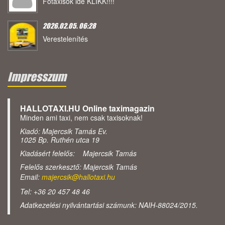
Főtaxisok ide KLIKK!!!!
2026.02.05. 06:28
Verestelenítés
Impresszum
HALLOTAXI.HU Online taximagazin
Minden ami taxi, nem csak taxisoknak!
Kiadó: Majercsik Tamás Ev.
1025 Bp. Ruthén utca 19
Kiadásért felelős: Majercsik Tamás
Felelős szerkesztő: Majercsik Tamás
Email:
majercsik@hallotaxi.hu
Tel: +36 20 457 48 46
Adatkezelési nyilvántartási számunk: NAIH-88024/2015.