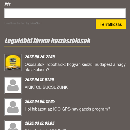
Név
Email marketing
by NeoSoft
Legutóbbi fórum hozzászólások
2026.06.26. 21:55
Okosautók, robottaxik: hogyan készül Budapest a nagy
átalakulásra?
2026.04.18. 01:50
AKIKTŐL BÚCSÚZUNK
2026.04.09. 16:35
Hol hibázott az IGO GPS-navigációs program?
2026.03.13. 03:05