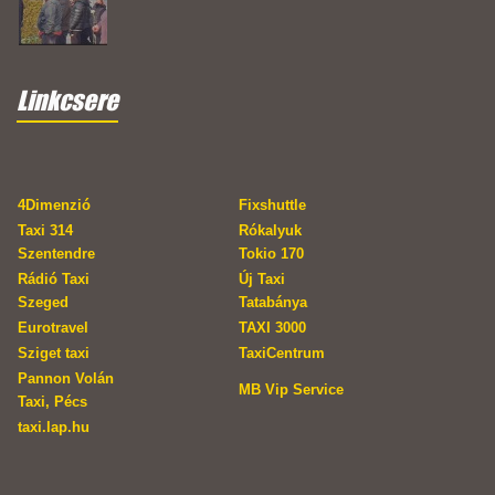
Linkcsere
4Dimenzió
Fixshuttle
Taxi 314
Rókalyuk
Szentendre
Tokio 170
Rádió Taxi
Új Taxi
Szeged
Tatabánya
Eurotravel
TAXI 3000
Sziget taxi
TaxiCentrum
Pannon Volán
MB Vip Service
Taxi, Pécs
taxi.lap.hu