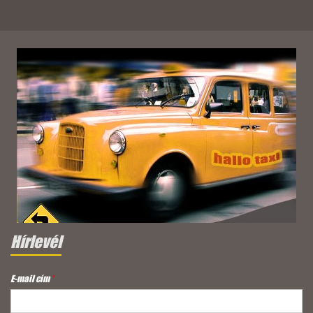
Hírlevél
E-mail cím
*