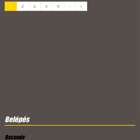
1
2
3
4
5
›
»
Belépés
Becenév