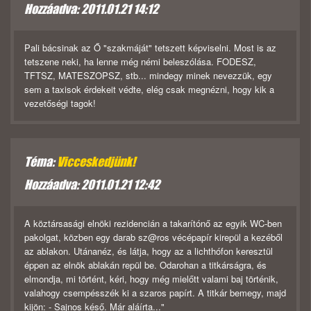
Hozzáadva: 2011.01.21 14:12
Pali bácsinak az Ő "szakmáját" tetszett képviselni. Most is az
tetszene neki, ha lenne még némi beleszólása. FODESZ,
TFTSZ, MATESZOPSZ, stb... mindegy minek nevezzük, egy
sem a taxisok érdekeit védte, elég csak megnézni, hogy kik a
vezetőségi tagok!
Téma:
Vicceskedjünk!
Hozzáadva: 2011.01.21 12:42
A köztársasági elnöki rezidencián a takarítónő az egyik WC-ben
pakolgat, közben egy darab sz@ros vécépapír kirepül a kezéből
az ablakon. Utánanéz, és látja, hogy az a lichthófon keresztül
éppen az elnök ablakán repül be. Odarohan a titkárságra, és
elmondja, mi történt, kéri, hogy még mielőtt valami baj történik,
valahogy csempésszék ki a szaros papírt. A titkár bemegy, majd
kijön: - Sajnos késő. Már aláírta..."