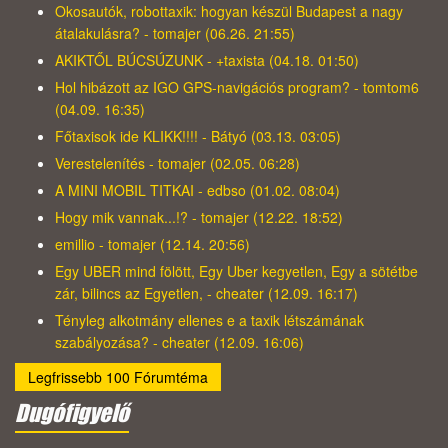
Okosautók, robottaxik: hogyan készül Budapest a nagy
átalakulásra? - tomajer (06.26. 21:55)
AKIKTŐL BÚCSÚZUNK - +taxista (04.18. 01:50)
Hol hibázott az IGO GPS-navigációs program? - tomtom6
(04.09. 16:35)
Főtaxisok ide KLIKK!!!! - Bátyó (03.13. 03:05)
Verestelenítés - tomajer (02.05. 06:28)
A MINI MOBIL TITKAI - edbso (01.02. 08:04)
Hogy mik vannak...!? - tomajer (12.22. 18:52)
emillio - tomajer (12.14. 20:56)
Egy UBER mind fölött, Egy Uber kegyetlen, Egy a sötétbe
zár, bilincs az Egyetlen, - cheater (12.09. 16:17)
Tényleg alkotmány ellenes e a taxik létszámának
szabályozása? - cheater (12.09. 16:06)
Legfrissebb 100 Fórumtéma
Dugófigyelő