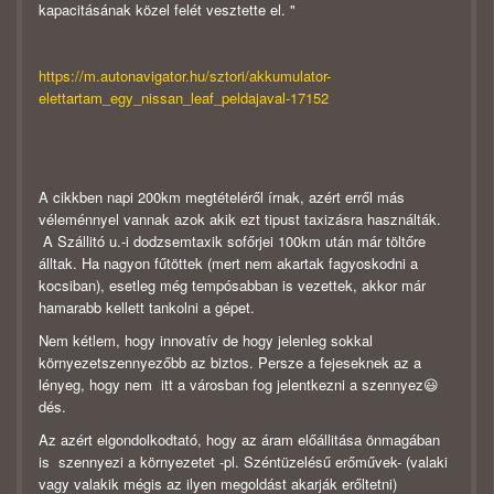
kapacitásának közel felét vesztette el. "
https://m.autonavigator.hu/sztori/akkumulator-
elettartam_egy_nissan_leaf_peldajaval-17152
A cikkben napi 200km megtételéről írnak, azért erről más
véleménnyel vannak azok akik ezt tipust taxizásra használták.
A Szállitó u.-i dodzsemtaxik sofőrjei 100km után már töltőre
álltak. Ha nagyon fűtöttek (mert nem akartak fagyoskodni a
kocsiban), esetleg még tempósabban is vezettek, akkor már
hamarabb kellett tankolni a gépet.
Nem kétlem, hogy innovatív de hogy jelenleg sokkal
környezetszennyezőbb az biztos. Persze a fejeseknek az a
lényeg, hogy nem itt a városban fog jelentkezni a szennyez😃
dés.
Az azért elgondolkodtató, hogy az áram előállitása önmagában
is szennyezi a környezetet -pl. Széntüzelésű erőművek- (valaki
vagy valakik mégis az ilyen megoldást akarják erőltetni)