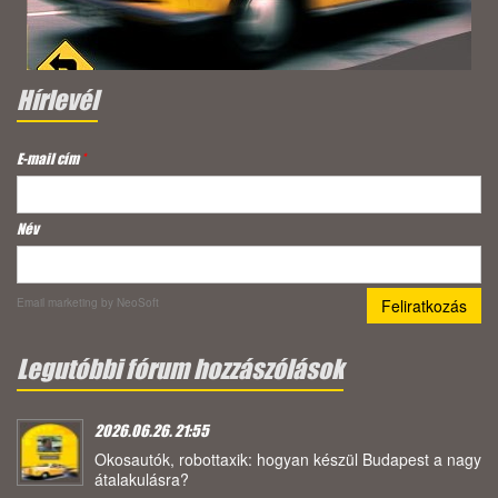
Hírlevél
E-mail cím
*
Név
Email marketing
by NeoSoft
Legutóbbi fórum hozzászólások
2026.06.26. 21:55
Okosautók, robottaxik: hogyan készül Budapest a nagy
átalakulásra?