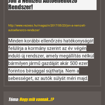
Jön a Nemzeti Autóellenőrző
Rendszer!
http://www.vezess.hu/magazin/2017/05/23/jon-a-nemzeti-
autoellenorzo-rendszer/
Minden korábbi ellenőrzés hatékonyságát
felülírja a kormány szerint az év végén
induló új rendszer, amely megállítás nélkül
bármilyen jármű gazdáját akár 500 ezer
forintos bírsággal sújthatja. Nem a
sebességet, az autók súlyát méri majd.
Téma:
Hogy mik vannak...!?