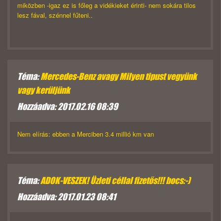
miközben -igaz ez is főleg a vidékieket érinti- nem sokára tilos
lesz fával, szénnel fűteni..
Téma:
Mercedes-Benz avagy Milyen tipust vegyünk
vagy kerüljünk
Hozzáadva: 2017.02.16 08:39
Nem elírás: ebben a Merciben 3.4 millió km van
Téma:
ADOK-VESZEK! Üzleti céllal fizetős!!! bocs:-)
Hozzáadva: 2017.01.23 08:41