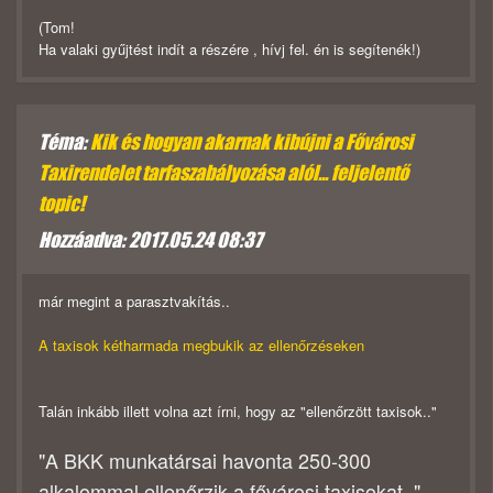
(Tom!
Ha valaki gyűjtést indít a részére , hívj fel. én is segítenék!)
Téma:
Kik és hogyan akarnak kibújni a Fővárosi
Taxirendelet tarfaszabályozása alól... feljelentő
topic!
Hozzáadva: 2017.05.24 08:37
már megint a parasztvakítás..
A taxisok kétharmada megbukik az ellenőrzéseken
Talán inkább illett volna azt írni, hogy az "ellenőrzött taxisok.."
"A BKK munkatársai havonta 250-300
alkalommal ellenőrzik a fővárosi taxisokat.."