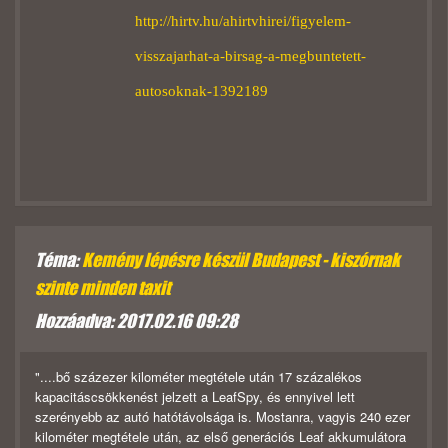
http://hirtv.hu/ahirtvhirei/figyelem-
visszajarhat-a-birsag-a-megbuntetett-
autosoknak-1392189
Téma:
Kemény lépésre készül Budapest - kiszórnak
szinte minden taxit
Hozzáadva: 2017.02.16 09:28
"....bő százezer kilométer megtétele után 17 százalékos
kapacitáscsökkenést jelzett a LeafSpy, és ennyivel lett
szerényebb az autó hatótávolsága is. Mostanra, vagyis 240 ezer
kilométer megtétele után, az első generációs Leaf akkumulátora