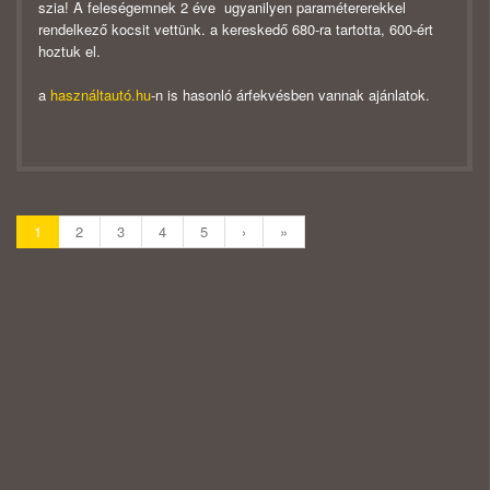
szia! A feleségemnek 2 éve ugyanilyen paramétererekkel
rendelkező kocsit vettünk. a kereskedő 680-ra tartotta, 600-ért
hoztuk el.
a
használtautó.hu
-n is hasonló árfekvésben vannak ajánlatok.
1
2
3
4
5
›
»