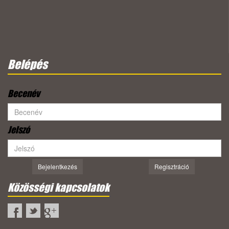
Belépés
Becenév
Jelszó
Bejelentkezés
Regisztráció
Közösségi kapcsolatok