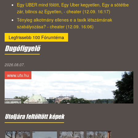
Egy UBER mind fölött, Egy Uber kegyetlen, Egy a sötétbe
zár, bilincs az Egyetlen, - cheater (12.09. 16:17)
Tényleg alkotmány ellenes e a taxik létszámának
szabályozása? - cheater (12.09. 16:06)
Legfrissebb 100 Fórumtéma
Dugófigyelő
2026.08.07.
www.utv.hu
Utoljára feltöltött képek