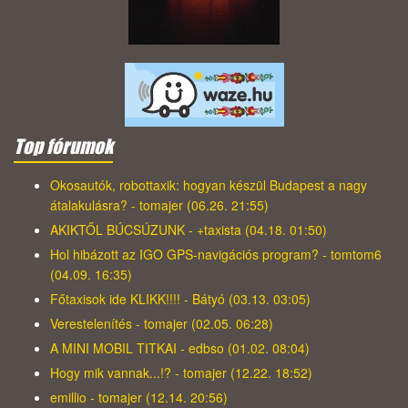
Top fórumok
Okosautók, robottaxik: hogyan készül Budapest a nagy
átalakulásra? - tomajer (06.26. 21:55)
AKIKTŐL BÚCSÚZUNK - +taxista (04.18. 01:50)
Hol hibázott az IGO GPS-navigációs program? - tomtom6
(04.09. 16:35)
Főtaxisok ide KLIKK!!!! - Bátyó (03.13. 03:05)
Verestelenítés - tomajer (02.05. 06:28)
A MINI MOBIL TITKAI - edbso (01.02. 08:04)
Hogy mik vannak...!? - tomajer (12.22. 18:52)
emillio - tomajer (12.14. 20:56)