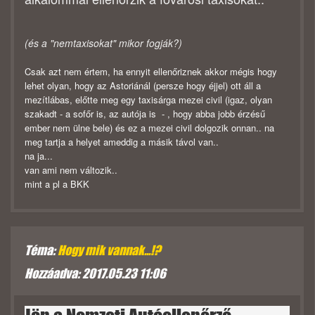
(és a "nemtaxisokat" mikor fogják?)
Csak azt nem értem, ha ennyit ellenőriznek akkor mégis hogy
lehet olyan, hogy az Astoriánál (persze hogy éjjel) ott áll a
mezítlábas, előtte meg egy taxisárga mezei civil (igaz, olyan
szakadt - a sofőr is, az autója is - , hogy abba jobb érzésű
ember nem ülne bele) és ez a mezei civil dolgozik onnan.. na
meg tartja a helyet ameddig a másik távol van..
na ja...
van ami nem változik..
mint a pl a BKK
Téma:
Hogy mik vannak...!?
Hozzáadva: 2017.05.23 11:06