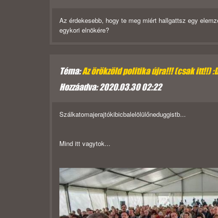
Az érdekesebb, hogy te meg miért hallgattsz egy elemző
egykori elnökére?
Téma:
Az örökzöld politika újra!!! (csak itt!!) :
Hozzáadva: 2020.03.30 02:22
Szálkatomajerajtókibicbalelölülőneduggistb...
Mind itt vagytok...