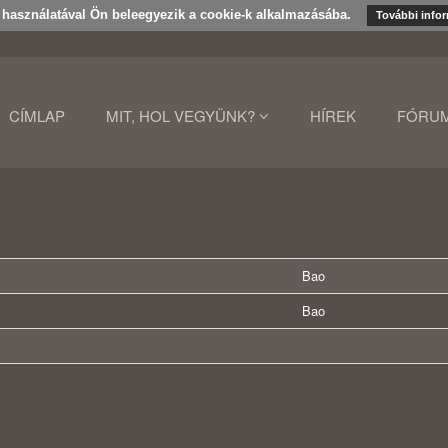
k használatával Ön beleegyezik a cookie-k alkalmazásába.
További info
CÍMLAP
MIT, HOL VEGYÜNK?
HÍREK
FÓRU
Bao
Bao