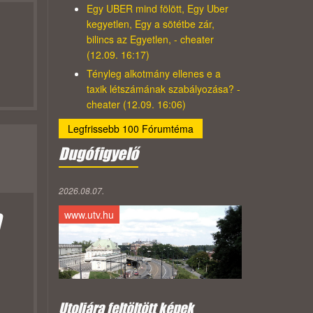
Egy UBER mind fölött, Egy Uber
kegyetlen, Egy a sötétbe zár,
bilincs az Egyetlen, - cheater
(12.09. 16:17)
Tényleg alkotmány ellenes e a
taxik létszámának szabályozása? -
cheater (12.09. 16:06)
Legfrissebb 100 Fórumtéma
Dugófigyelő
2026.08.07.
a
www.utv.hu
Utoljára feltöltött képek