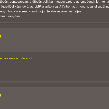
ödös, pontosabban: ötötödös politikai megegyezésre az országnak lett volna
szággyűlési képviselő, az LMP alapítója az ATV-ben azt mondta, az ellenzékn
ényt, hogy a kormány élni tudjon felelősségével, és teljes
ést irányítani.
D
felhatalmazási törvényt
D