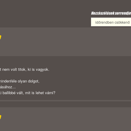
Hozzászólások sorrendje
D
 nem volt titok, ki is vagyok.
indenféle olyan dolgot,
ásához...
 ballibbé vált, mit is lehet várni?
D