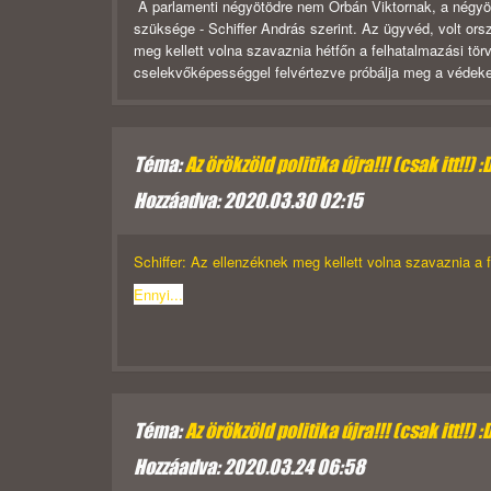
A parlamenti négyötödre nem Orbán Viktornak, a négyöt
szüksége - Schiffer András szerint. Az ügyvéd, volt or
meg kellett volna szavaznia hétfőn a felhatalmazási törv
cselekvőképességgel felvértezve próbálja meg a védekez
Téma:
Az örökzöld politika újra!!! (csak itt!!) :
Hozzáadva: 2020.03.30 02:15
Schiffer: Az ellenzéknek meg kellett volna szavaznia a 
Ennyi...
Téma:
Az örökzöld politika újra!!! (csak itt!!) :
Hozzáadva: 2020.03.24 06:58