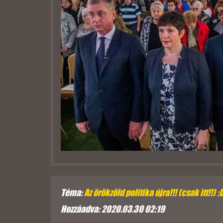
Téma:
Az örökzöld politika újra!!! (csak itt!!) :
Hozzáadva: 2020.03.30 02:19