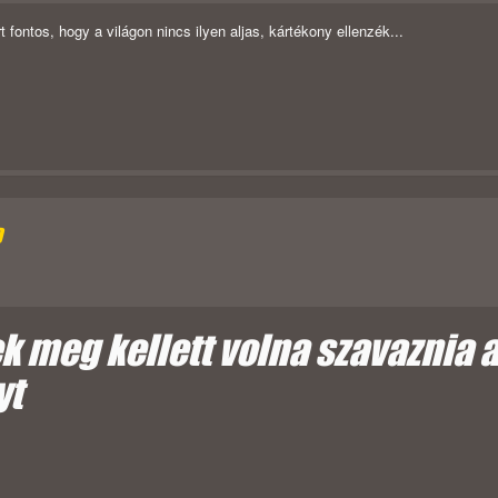
ontos, hogy a világon nincs ilyen aljas, kártékony ellenzék...
D
ek meg kellett volna szavaznia 
yt