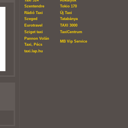
Taxi 314
Rókalyuk
Szentendre
Tokio 170
Rádió Taxi
Új Taxi
Szeged
Tatabánya
Eurotravel
TAXI 3000
Sziget taxi
TaxiCentrum
Pannon Volán
MB Vip Service
Taxi, Pécs
taxi.lap.hu