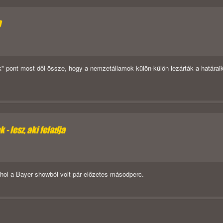
D
" pont most dől össze, hogy a nemzetállamok külön-külön lezárták a határai
- lesz, aki feladja
ahol a Bayer showból volt pár előzetes másodperc.