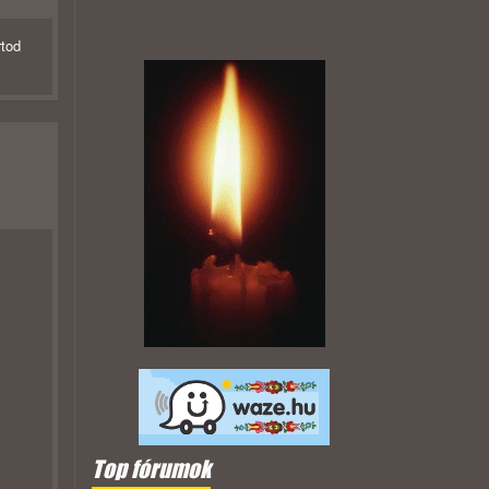
rtod
Top fórumok