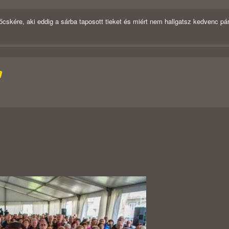
cskére, aki eddig a sárba taposott tieket és miért nem hallgatsz kedvenc pá
D