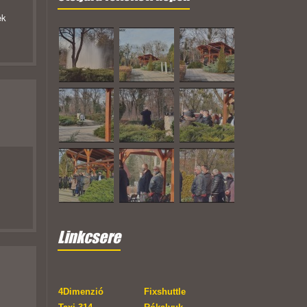
ek
Linkcsere
4Dimenzió
Fixshuttle