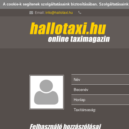
A cookie-k segítenek szolgáltatásaink biztosításában. Szolgáltatásain
Email:
info@hallotaxi.hu
Név
Becenév
Honlap
Taxitársaság:
Felhasználó hozzászólásai