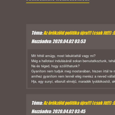
Téma:
Az örökzöld politika újra!!! (csak itt!!) :
Hozzáadva: 2020.04.02 03:53
Mit hittél amúgy, most lebuktattál vagy mi?
Még a hallotaxi indulásánál sokan bemutatkoztunk, tehát
Na és téged, hogy szólíthatunk?
Gyanítom nem tudjuk meg mostanában, hiszen írtál te m
amihez gyanítom nem lennél elég merész a neved vállal
Hja, egy sunyi, elborult elméjű, maradék lyobbikostól, aki
Téma:
Az örökzöld politika újra!!! (csak itt!!) :
Hozzáadva: 2020.04.02 03:45