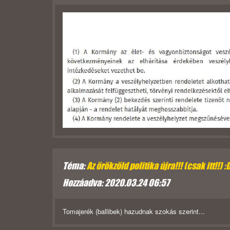
Téma:
Az örökzöld politika újra!!! (csak itt!!) :
Hozzáadva: 2020.03.24 06:57
Tomajerék (ballibek) hazudnak szokás szerint...