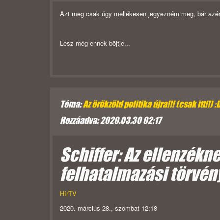
Azt meg csak úgy mellékesen jegyezném meg, bár azért f
Lesz még ennek böjtje...
Téma:
Az örökzöld politika újra!!! (csak itt!!) :
Hozzáadva: 2020.03.30 02:17
Schiffer: Az ellenzékn
felhatalmazási törvén
HírTV
2020. március 28., szombat 12:18