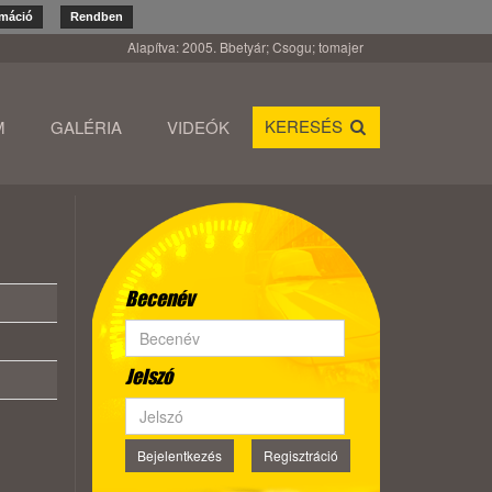
rmáció
Rendben
Alapítva: 2005. Bbetyár; Csogu; tomajer
KERESÉS
M
GALÉRIA
VIDEÓK
Becenév
Jelszó
Bejelentkezés
Regisztráció