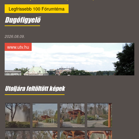
Legfrissebb 100 Fórumtéma
Dugófigyelő
2026.08.09.
www.utv.hu
Utoljára feltöltött képek