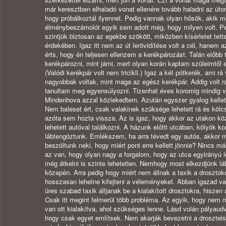
már keresztben elhaladó vonat ellenére tovább haladni az út
hogy próbálkoztál ilyennel. Pedig vannak olyan hősök, akik 
élménybeszámolót egyik sem adott még, hogy milyen volt. Pe
szintjük biztosan az egekbe szökött, miközben kísérletet tett
érdekében. Igaz itt nem az út lerövidítése volt a cél, hanem a
érts, hogy én teljesen ellenzem a kerékpározást. Talán előbb
kerékpározni, mint járni, mert olyan korán kaptam szüleimtől e
(Valódi kerékpár volt nem tricikli.) Igaz a két pótkerék, ami rá 
nagyobbak voltak, mint maga az egész kerékpár. Addig volt r
tanultam meg egyensúlyozni. Tizenhat éves koromig mindig v
Mindenhova azzal közlekedtem. Azután egyszer gyalog kell
Nem baleset ért, csak valakinek szüksége lehetett rá és kölc
azóta sem hozta vissza. Az is igaz, hogy akkor az utakon kö
lehetett autóval találkozni. A házunk előtti utcában, kölyök k
lábtengóztunk. Emlékszem, ha arra tévedt egy autós, akkor 
beszóltunk neki, hogy miért pont erre kellett jönnie? Nincs 
az van, hogy olyan nagy a forgalom, hogy az utca egyirányú l
még átkelni is szinte lehetetlen. Nemhogy most elkezdjünk lá
közepén. Arra pedig hogy miért nem állnak a taxik a droszto
hosszasan lehetne kifejteni a véleményeket. Abban igazad v
üres szabad taxik álljanak be a kialakított drosztokra, hiszen
Csak itt megint felmerül több probléma. Az egyik, hogy nem 
van ott kialakítva, ahol szükséges lenne. Lásd volán pályaudv
hogy csak egyet említsek. Nem akarják bevezetni a drosztels