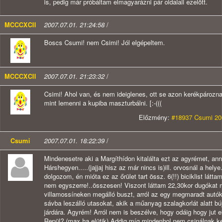
is, pedig már próbáltam elmagyarázni pár oldalall ezelött.
MCCCXCII
2007.07.01. 21:24:58
/
Boscs Csumi! nem Csimi! Jól elgépeltem.
MCCCXCII
2007.07.01. 21:23:32
/
Csimi! Ahol van, és nem ideiglenes, ott se azon kerékpározna
mint lemenni a kupiba maszturbálni. [:-(((
Előzmény:
#18937 Csumi 200
Csumi
2007.07.01. 18:22:39
/
Mindenesetre aki a Margíthídon kitalálta ezt az agyrémet, an
Hárshegyen.....(jajjaj hisz az már nincs is)ill. orvosnál a hely
dolgozom, én mióta ez az őrület tart össz. 6(!!) biciklist látta
nem egyszerre!..összesen! Viszont láttam 22,30kor dugókat m
villamossíneken megálló buszt, arról az egy megmaradt autók 
sávba leszálló utasokat, akik a műanyag szalagkorlát alatt búj
járdára. Agyrém! Arról nem is beszélve, hogy odáig hogy jut el
Repül? (max ha elütik) Addig míg mindenhol nem csinálnak ke