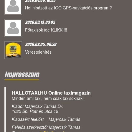
2026.04.09. 16:35
Hol hibázott az IGO GPS-navigációs program?
2026.03.13. 03:05
Főtaxisok ide KLIKK!!!!
2026.02.05. 06:28
Verestelenítés
Impresszum
HALLOTAXI.HU Online taximagazin
Minden ami taxi, nem csak taxisoknak!
Kiadó: Majercsik Tamás Ev.
1025 Bp. Ruthén utca 19
Kiadásért felelős: Majercsik Tamás
Felelős szerkesztő: Majercsik Tamás