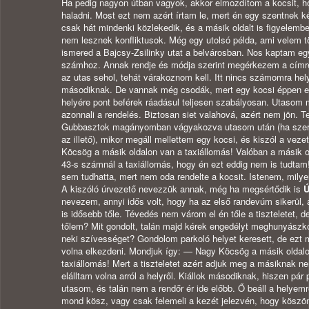
Ha pedig nagyon útban vagyok, akkor elmozdítom a kocsit, hog
haladni. Most ezt nem azért írtam le, mert én egy szentnek
csak hát mindenki közlekedik, és a másik oldalt is figyelembe
nem lesznek konfliktusok. Még egy utolsó példa, ami velem tö
ismered a Bajcsy-Zsilinky utat a belvárosban. Nos kaptam eg
számhoz. Annak rendje és módja szerint megérkezem a címre
az utas sehol, tehát várakoznom kell. Itt nincs számomra hel
másodiknak. De vannak még csodák, mert egy kocsi éppen el
helyére pont beférek ráadásul teljesen szabályosan. Utasom 
azonnali a rendelés. Biztosan siet valahová, azért nem jön. 
Gubbasztok magányomban vágyakozva utasom után (ha sze
az illető), mikor megáll mellettem egy kocsi, és kiszól a veze
Köcsög a másik oldalon van a taxiállomás! Valóban a másik o
43-s számnál a taxiállomás, hogy én ezt eddig nem is tudtam
sem tudhatta, mert nem oda rendelte a kocsit. Istenem, milye
A kiszóló úrvezető nevezzük annak, még ha megsértődik is
nevezem, annyi idős volt, hogy ha az első randevúm sikerül,
is idősebb tőle. Tévedés nem várom el én tőle a tiszteletet, de
tőlem? Mit gondolt, talán majd kérek engedélyt meghunyászk
neki szívességet? Gondolom parkoló helyet keresett, de ezt 
volna elkezdeni. Mondjuk így: — Nagy Köcsög a másik oldal
taxiállomás! Mert a tiszteletet azért adjuk meg a másiknak n
elálltam volna arról a helyről. Kiállok másodiknak, hiszen pár
utasom, és talán nem a rendőr ér ide előbb. Ő beáll a helyemr
mond kösz, vagy csak felemeli a kezét jelezvén, hogy köszön