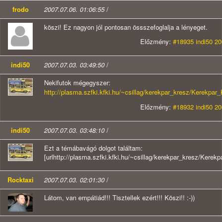
frodo
2007.07.06. 01:06:55
/
köszi! Ez nagyon jól pontosan össszefoglalja a lényeget.
Előzmény:
#18935 indi50 20
indi50
2007.07.03. 03:49:50
/
Nekifutok mégegyszer:
http://plasma.szfki.kfki.hu/~csillag/kerekpar_kresz/Kerekpa
Előzmény:
#18932 indi50 20
indi50
2007.07.03. 03:48:10
/
Ezt a témábavágó dolgot találtam:
[urlhttp://plasma.szfki.kfki.hu/~csillag/kerekpar_kresz/Kerek
Rocktaxi
2007.07.03. 02:01:30
/
Látom, van empátiád!!! Tisztellek ezért!!! Köszi!! :-))