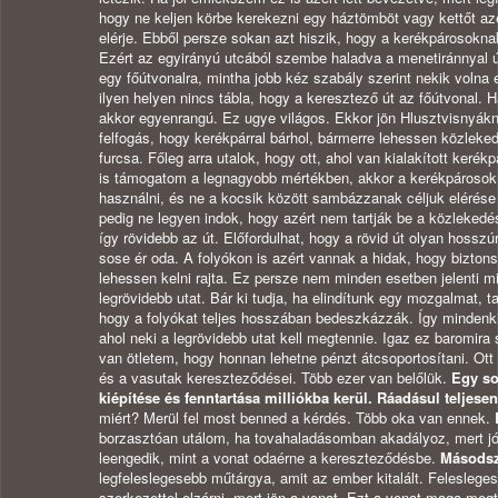
hogy ne keljen körbe kerekezni egy háztömböt vagy kettőt azé
elérje. Ebből persze sokan azt hiszik, hogy a kerékpárosokna
Ezért az egyirányú utcából szembe haladva a menetiránnyal ú
egy főútvonalra, mintha jobb kéz szabály szerint nekik volna
ilyen helyen nincs tábla, hogy a keresztező út az főútvonal. H
akkor egyenrangú. Ez ugye világos. Ekkor jön Hlusztvisnyákn
felfogás, hogy kerékpárral bárhol, bármerre lehessen közlekedn
furcsa. Főleg arra utalok, hogy ott, ahol van kialakított kerékp
is támogatom a legnagyobb mértékben, akkor a kerékpárosok 
használni, és ne a kocsik között sambázzanak céljuk elérés
pedig ne legyen indok, hogy azért nem tartják be a közlekedé
így rövidebb az út. Előfordulhat, hogy a rövid út olyan hosszú
sose ér oda. A folyókon is azért vannak a hidak, hogy bizton
lehessen kelni rajta. Ez persze nem minden esetben jelenti m
legrövidebb utat. Bár ki tudja, ha elindítunk egy mozgalmat, ta
hogy a folyókat teljes hosszában bedeszkázzák. Így mindenki 
ahol neki a legrövidebb utat kell megtennie. Igaz ez baromira
van ötletem, hogy honnan lehetne pénzt átcsoportosítani. Ot
és a vasutak kereszteződései. Több ezer van belőlük.
Egy s
kiépítése és fenntartása milliókba kerül. Ráadásul teljesen
miért? Merül fel most benned a kérdés. Több oka van ennek.
borzasztóan utálom, ha tovahaladásomban akadályoz, mert j
leengedik, mint a vonat odaérne a kereszteződésbe.
Másods
legfeleslegesebb műtárgya, amit az ember kitalált. Felesleges
szerkezettel elzárni, mert jön a vonat. Ezt a vonat maga megt