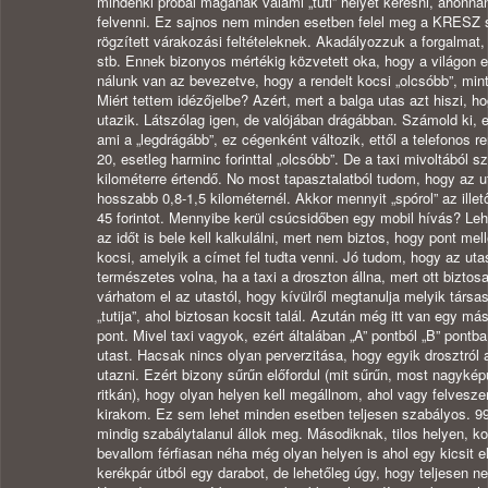
mindenki próbál magának valami „tuti” helyet keresni, ahonna
felvenni. Ez sajnos nem minden esetben felel meg a KRESZ 
rögzített várakozási feltételeknek. Akadályozzuk a forgalmat, 
stb. Ennek bizonyos mértékig közvetett oka, hogy a világon e
nálunk van az bevezetve, hogy a rendelt kocsi „olcsóbb”, mint 
Miért tettem idézőjelbe? Azért, mert a balga utas azt hiszi, h
utazik. Látszólag igen, de valójában drágábban. Számold ki, eg
ami a „legdrágább”, ez cégenként változik, ettől a telefonos r
20, esetleg harminc forinttal „olcsóbb”. De a taxi mivoltából 
kilométerre értendő. No most tapasztalatból tudom, hogy az 
hosszabb 0,8-1,5 kilométernél. Akkor mennyit „spórol” az ill
45 forintot. Mennyibe kerül csúcsidőben egy mobil hívás? Le
az időt is bele kell kalkulálni, mert nem biztos, hogy pont mell
kocsi, amelyik a címet fel tudta venni. Jó tudom, hogy az ut
természetes volna, ha a taxi a droszton állna, mert ott bizto
várhatom el az utastól, hogy kívülről megtanulja melyik társa
„tutija”, ahol biztosan kocsit talál. Azután még itt van egy má
pont. Mivel taxi vagyok, ezért általában „A” pontból „B” pontba
utast. Hacsak nincs olyan perverzitása, hogy egyik drosztról 
utazni. Ezért bizony sűrűn előfordul (mit sűrűn, most nagyké
ritkán), hogy olyan helyen kell megállnom, ahol vagy felvesz
kirakom. Ez sem lehet minden esetben teljesen szabályos. 9
mindig szabálytalanul állok meg. Másodiknak, tilos helyen, ko
bevallom férfiasan néha még olyan helyen is ahol egy kicsit el
kerékpár útból egy darabot, de lehetőleg úgy, hogy teljesen ne