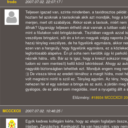
frodo
2007.07.02. 22:07:17
/
Teljesen igazad van, szinte mindenben. a taxidrosztos példát
hoztam fel azoknak a taxisoknak akik azt mondják, hogy a br
menjen, mert ott szabályos. Akkor ezek a taxisok, miért nem
állnak? Ugyanúgy teljesen érthető okai vannak a tutiban való
mint a főutakon való bringázásnak. Tisztában vagyok azzal i
veszélyes bringázni, sőt én a krt-on megyek végig naponta 2
haza) tényleg veszélyes, de ha figyelünk egymásra, akkor ne
ezen van a hangsúly, hogy figyelünk egymásra, ez a közleke
legfontosabb alapelve. Én pl soha nem kerülök úgy ki parkoló
néznék hátra.. stb. Bár az is igaz, hogy a kreszt sokszor m
tudom ez nem mentesít) kellő körül tekintéssel. Ahogy az autó
nagyobb biztonságban tehetitek ezt. Mondjuk engem meg nem
:)) De vissza térve az eredeti témához a margit hídra, most 
volt megnézni miröl is szól ez. Tényleg agyrém. Az tény, hog
nehezen fér el egy sávban a bringa és az autó, a járdán meg
gyalogos, de ez akkor sem megoldás, mert a nyugatiig állt a s
Előzmény:
#18934 MCCCXCII 200
MCCCXCII
2007.07.02. 10:46:25
/
Egyik kedves kollégám kérte, hogy az elején foglaljam össze
írásban. Zanzásítva: Kerékpárút: ha van használni, vagy nem