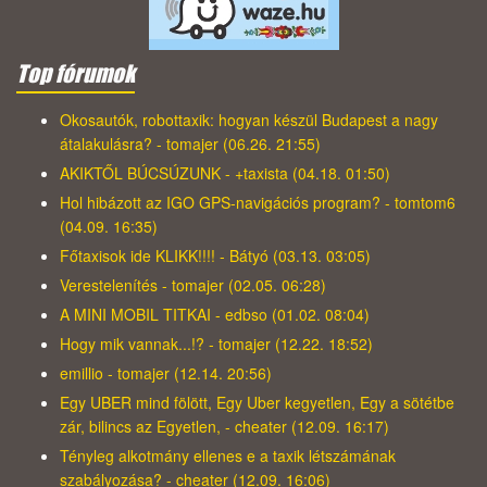
Top fórumok
Okosautók, robottaxik: hogyan készül Budapest a nagy
átalakulásra? - tomajer (06.26. 21:55)
AKIKTŐL BÚCSÚZUNK - +taxista (04.18. 01:50)
Hol hibázott az IGO GPS-navigációs program? - tomtom6
(04.09. 16:35)
Főtaxisok ide KLIKK!!!! - Bátyó (03.13. 03:05)
Verestelenítés - tomajer (02.05. 06:28)
A MINI MOBIL TITKAI - edbso (01.02. 08:04)
Hogy mik vannak...!? - tomajer (12.22. 18:52)
emillio - tomajer (12.14. 20:56)
Egy UBER mind fölött, Egy Uber kegyetlen, Egy a sötétbe
zár, bilincs az Egyetlen, - cheater (12.09. 16:17)
Tényleg alkotmány ellenes e a taxik létszámának
szabályozása? - cheater (12.09. 16:06)