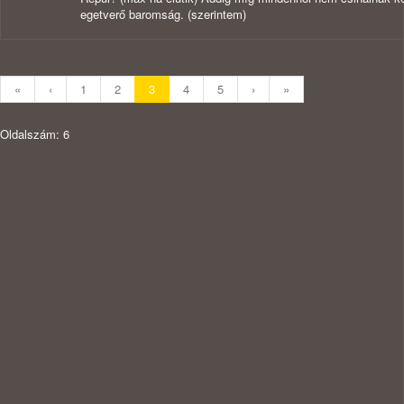
egetverő baromság. (szerintem)
«
‹
1
2
3
4
5
›
»
Oldalszám: 6