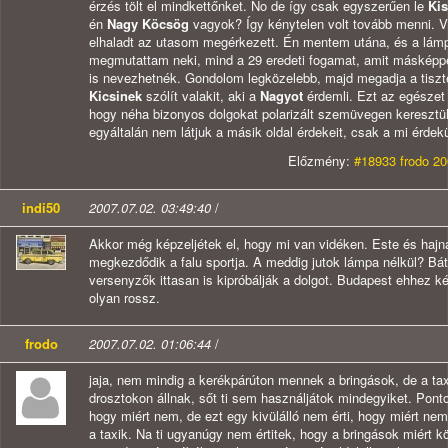
érzés tölt el mindkettőnket. No de így csak egyszerűen le
Ki
én
Nagy Köcsög
vagyok? Így kénytelen volt tovább menni. V
elhaladt az utasom megérkezett. Én mentem utána, és a lámp
megmutattam neki, mind a 29 eredeti fogamat, amit másképp
is nevezhetnék. Gondolom legközelebb, majd megadja a tiszt
Kicsinek
szólít valakit, aki a
Nagyot
érdemli. Ezt az egészet
hogy néha bizonyos dolgokat polarizált szemüvegen keresztü
egyáltalán nem látjuk a másik oldal érdekeit, csak a mi érdek
Előzmény:
#18933 frodo 20
indi50
2007.07.02. 03:49:40
/
Akkor még képzeljétek el, hogy mi van vidéken. Este és hajn
megkezdődik a falu sportja. A meddig jutok lámpa nélkül? Bát
versenyzők ittasan is kipróbálják a dolgot. Budapest ehhez k
olyan rossz.
frodo
2007.07.02. 01:06:44
/
jaja, nem mindig a kerékpárúton mennek a bringások, de a t
drosztokon állnak, sőt ti sem használjátok mindegyiket. Pont
hogy miért nem, de ezt egy kivülálló nem érti, hogy miért nem
a taxik. Na ti ugyanúgy nem értitek, hogy a bringások miért 