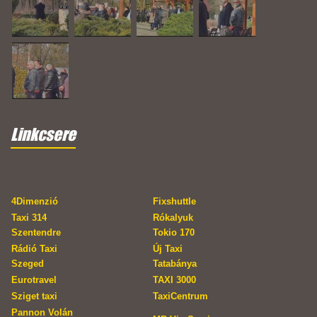
Linkcsere
4Dimenzió
Fixshuttle
Taxi 314
Rókalyuk
Szentendre
Tokio 170
Rádió Taxi
Új Taxi
Szeged
Tatabánya
Eurotravel
TAXI 3000
Sziget taxi
TaxiCentrum
Pannon Volán