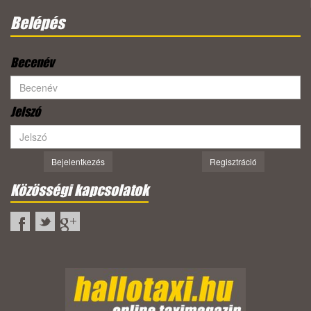
Belépés
Becenév
Jelszó
Bejelentkezés
Regisztráció
Közösségi kapcsolatok