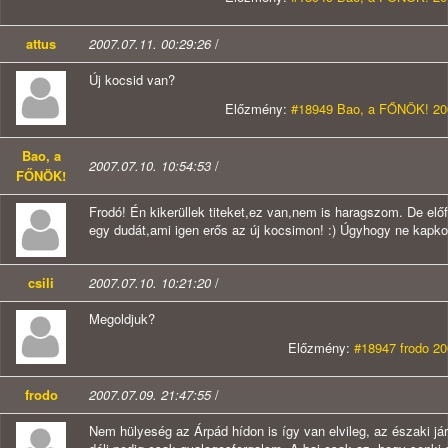
attus
2007.07.11. 00:29:26
/
Új kocsid van?
Előzmény:
#18949 Bao, a FŐNÖK! 200
Bao, a
2007.07.10. 10:54:53
/
FŐNÖK!
Frodó! Én kikerüllek titeket,ez van,nem is haragszom. De elő
egy dudát,ami igen erős az új kocsimon! :) Úgyhogy ne kapkod
csili
2007.07.10. 10:21:20
/
Megoldjuk?
Előzmény:
#18947 frodo 20
frodo
2007.07.09. 21:47:55
/
Nem hülyeség az Árpád hídon is így van elvileg, az északi jár