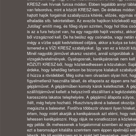
KRESZ-nek hívnak furcsa módon. Ebben legalább annyi tábla,
van felsorolva, mint a közúti KRESZ-ben. De érdekes módon 
hajtott hajók forgalmát szabályozza kitérés, előzés, egymás m
elhaladás stb. tekintetében. Az evezős hajókon közlekedő e
„futólag” említi meg, és főleg olyan szinten, hogy hol tilos csó
is az a fura helyzet van, ha egy nagyobb hajót vezetsz, akk
ből vizsgáznod kell. De ha beülsz egy csónakba, vagy netán 
mégy a vízbe saját kedvtelésed céljára, akkor a kutya se kérd
ismered-e a VÍZI KRESZ szabályokat. Így van ez a közúti kö
Minél nagyobb járművet akarsz vezetni, annál szigorúbbak a
vizsgakövetelmények. Gyalogosnak, kerékpárosnak nem kell 
KÖZÚTI KRESZ-ből, hogy közlekedhessen a közutakon. Saját j
érdeke, hogy lehetőleg tartson be bizonyos kialakult szabályo
ő húzza a rövidebbet. Még soha nem olvastam olyan hírt, ho
figyelmetlenül használta lábait, és eltaposta az éppen arra 
gépjárművet. A gépjárműben komoly károk keletkeztek. A gé
szállítójárművel kellett a helyszínről elszállítani a legközeleb
karosszéria lakatos telephelyére. A gépjármű állapota súlyos
ítélt, még helyre hozható. Hlusztvisnyákné a baleset okozója 
megúszta a balesetet. Fordítva többször olvasni ilyen híreke
értem, hogy miért akarják a kerékpárosok azt elérni, hogy ne
lehessen kerékpározni. Hogy rájuk ne vonatkozzon a közleke
egy példa: ők mehessenek a forgalommal szemben az egyirá
ezt a baromságot kitalálta szerintem nem éppen épelméjű em
létezik. Ha jól emlékszem ez is azért lett bevezetve, mert leg