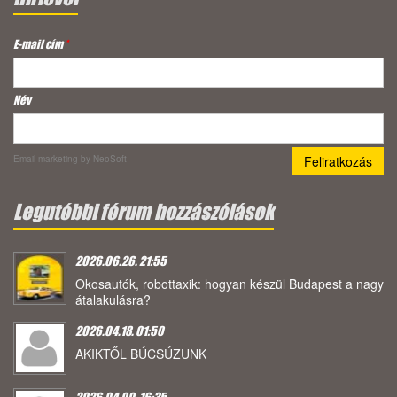
E-mail cím
*
Név
Email marketing
by NeoSoft
Legutóbbi fórum hozzászólások
2026.06.26. 21:55
Okosautók, robottaxik: hogyan készül Budapest a nagy
átalakulásra?
2026.04.18. 01:50
AKIKTŐL BÚCSÚZUNK