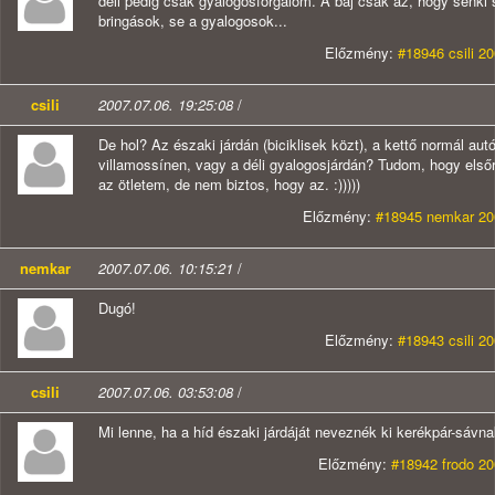
déli pedig csak gyalogosforgalom. A baj csak az, hogy senki 
bringások, se a gyalogosok...
Előzmény:
#18946 csili 2
csili
2007.07.06. 19:25:08
/
De hol? Az északi járdán (biciklisek közt), a kettő normál au
villamossínen, vagy a déli gyalogosjárdán? Tudom, hogy első
az ötletem, de nem biztos, hogy az. :)))))
Előzmény:
#18945 nemkar 200
nemkar
2007.07.06. 10:15:21
/
Dugó!
Előzmény:
#18943 csili 2
csili
2007.07.06. 03:53:08
/
Mi lenne, ha a híd északi járdáját neveznék ki kerékpár-sávna
Előzmény:
#18942 frodo 20