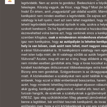
legrövidebb. Nem az amire te gondolsz. Bedeszkázni a folyó
felesleges. Köcsög vagyok, de Kicsi, vagy Nagy? Most jön 
frodo! Én értem, amit „magyaráztál” pár oldallal ezelőtt. Márm
kerékpárút nem minden esetben a legrövidebb. De sajnos ezt
valahogy le kell nyelni, mert azt sem lehet megoldani, hogy 
lehető legrövidebb kerékpárutat építsék ki oda, azokra a hel
szokott kerekezni. De ha figyelmesen olvastad a hozzászólás
észrevehetted volna benne azt, hogy senkinek sincs a kerékp
szemben kifogása,
csak a mindenáron mindenhova elvével
igaz nem kerékpáros, hogy
az autópályán is lehetne kerékp
hely is van bőven, csak azért nem lehet, mert nagyon ves
a városi főútvonalakkal is. Itt kerékpározni valahogy nem eg
mert isten tudja miért, de itt valahogy sűrűbb az autók forgalm
főútvonal? Azután, meg ott van az a tény, hogy elődeink a ré
nem minden esetben gondoltak arra, hogy a lovas kocsikat a 
korabeli kezdetleges drótszamarat többsebességes extra kerék
Bizony erre nem gondoltak. Szégyenkezem is az üknagypapa 
miatt. A közlekedésben a szabályokat nem azért találták ki e
emberek, hogy ezzel a többi embertársát bosszantsa, hanem 
azért, hogy mindenki lehetőleg biztonságban eljusson választot
akár gyalog, kerékpárral, gépkocsival, vonattal stb. teszi azt
furcsán hangzik, de ezeknek a szabályoknak a gyűjteményét 
KRESZ. Igaz elég szűklátókörűen főleg géperejű járművekkel
benne a legtöbbet, bár említést tesznek kerékpárról, és lovas k
említeném meg, hogy a vízi közlekedésnek is van egy szabál