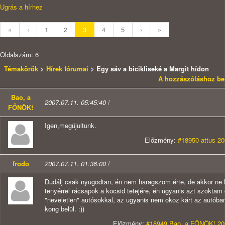
Ugrás a hírhez
«
‹
1
2
3
4
5
›
»
Oldalszám: 6
Témakörök
>
Hírek fórumai
> Egy sáv a bicikliseké a Margit hídon
A hozzászóláshoz be 
Bao, a
2007.07.11. 05:45:40
/
FŐNÖK!
Igen,megújultunk.
Előzmény:
#18950 attus 20
frodo
2007.07.11. 01:36:00
/
Dudálj csak nyugodtan, én nem haragszom érte, de akkor ne 
tenyérrel rácsapok a kocsid tetejére, én ugyanis azt szoktam 
"neveletlen" autósokkal, az ugyanis nem okoz kárt az autóban
kong belül. :))
Előzmény:
#18949 Bao, a FŐNÖK! 200