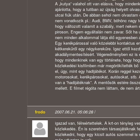
A „kutya” valahol ott van elásva, hogy minden
ajánlotta, hogy a tutiban az újság helyett o
utcai fiúk után. De abban sehol nem olvastam 
nem vonatkozik pl.: Audi, BMV, böhönc nagy te
hogy változott valamit a szabály, mert nekem 
piroson. Engem egyáltalán nem zavar. Sőt ha u
nem minden alkalommal látja élő egyenesben a
Egy kerékpárossal való közelebbi kontaktus e
kétkerekűről egy négykerekűre. Igaz ettől ke
akadálymentesítésért. Végeredményben ez is e
hogy mindenkinek van egy története, hogy hogy
közlekedési kisfilmben már megörökítették bő h
el, úgy, mint egy hadijátékot. Korán reggel kez
motorosokat, kerékpárosokat, autósokat, stb. 
van a ”hadijátéknak”. A mentősök estére össz
mellett. E filmet régóta nem láttam, de nem ár
frodo
2007.06.21. 05:06:28
/
igazad van, félreértettelek. A krt-on tényleg 
közlekedés. Én is szeretném társasjátéknak fe
közlekedni, hogy egy kicsit autós szemmel is
még udvarias is vok.