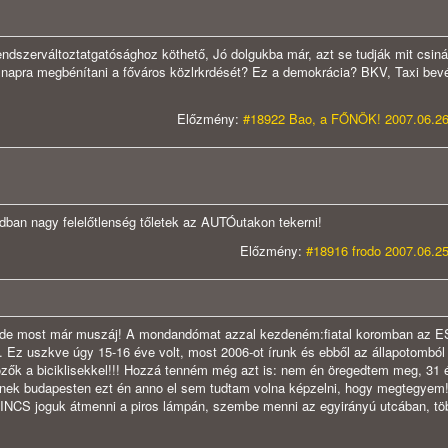
ndszerváltoztatgatósághoz köthető, Jó dolgukba már, azt se tudják mit csiná
z napra megbénítani a főváros közlrkrdését? Ez a demokrácia? BKV, Taxi bev
Előzmény:
#18922 Bao, a FŐNÖK! 2007.06.26
dban nagy felelőtlenség tőletek az AUTÓutakon tekerni!
Előzmény:
#18916 frodo 2007.06.25
e, de most már muszáj! A mondandómat azzal kezdeném:fiatal koromban az
 Ez uszkve úgy 15-16 éve volt, most 2006-ot írunk és ebből az állapotomból 
tözők a biciklisekkel!!! Hozzá tenném még azt is: nem én öregedtem meg, 31 
nek budapesten ezt én anno el sem tudtam volna képzelni, hogy megtegyem!
NINCS joguk átmenni a piros lámpán, szembe menni az egyirányú utcában, t