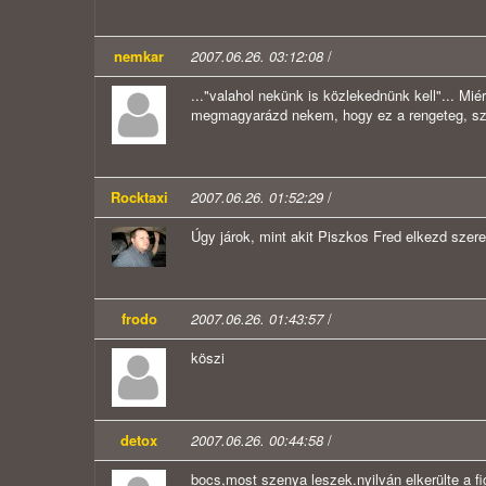
nemkar
2007.06.26. 03:12:08
/
..."valahol nekünk is közlekednünk kell"... M
megmagyarázd nekem, hogy ez a rengeteg, szabá
Rocktaxi
2007.06.26. 01:52:29
/
Úgy járok, mint akit Piszkos Fred elkezd szeretni
frodo
2007.06.26. 01:43:57
/
köszi
detox
2007.06.26. 00:44:58
/
bocs,most szenya leszek.nyilván elkerülte a fi