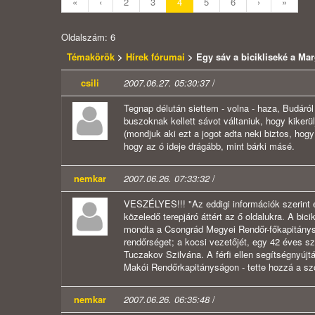
«
‹
2
3
4
5
6
›
»
Oldalszám: 6
Témakörök
>
Hírek fórumai
> Egy sáv a bicikliseké a Mar
csili
2007.06.27. 05:30:37
/
Tegnap délután siettem - volna - haza, Budáról 
buszoknak kellett sávot váltaniuk, hogy kiker
(mondjuk aki ezt a jogot adta neki biztos, ho
hogy az ó ideje drágább, mint bárki másé.
nemkar
2007.06.26. 07:33:32
/
VESZÉLYES!!! "Az eddigi információk szerint e
közeledő terepjáró áttért az ő oldalukra. A bici
mondta a Csongrád Megyei Rendőr-főkapitánysá
rendőrséget; a kocsi vezetőjét, egy 42 éves sze
Tuczakov Szilvána. A férfi ellen segítségnyújt
Makói Rendőrkapitányságon - tette hozzá a szó
nemkar
2007.06.26. 06:35:48
/