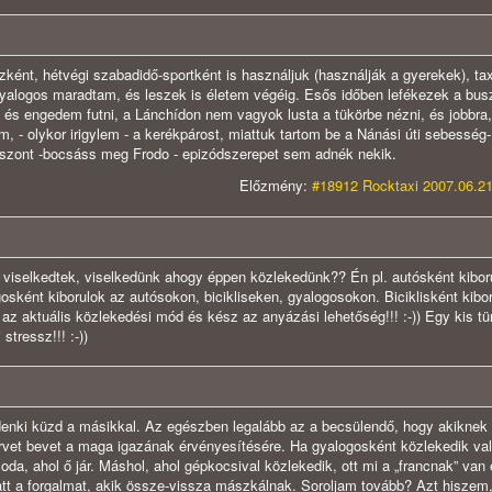
zként, hétvégi szabadidő-sportként is használjuk (használják a gyerekek), ta
yalogos maradtam, és leszek is életem végéig. Esős időben lefékezek a bus
ok, és engedem futni, a Lánchídon nem vagyok lusta a tükörbe nézni, és jobbra
m, - olykor irigylem - a kerékpárost, miattuk tartom be a Nánási úti sebesség-
n viszont -bocsáss meg Frodo - epizódszerepet sem adnék nekik.
Előzmény:
#18912 Rocktaxi 2007.06.21
viselkedtek, viselkedünk ahogy éppen közlekedünk?? Én pl. autósként kibor
osként kiborulok az autósokon, bicikliseken, gyalogosokon. Biciklisként kibo
 az aktuális közlekedési mód és kész az anyázási lehetőség!!! :-)) Egy kis t
tressz!!! :-))
i küzd a másikkal. Az egészben legalább az a becsülendő, hogy akiknek
rvet bevet a maga igazának érvényesítésére. Ha gyalogosként közlekedik val
oda, ahol ő jár. Máshol, ahol gépkocsival közlekedik, ott mi a „francnak” van 
iatt a forgalmat, akik össze-vissza mászkálnak. Soroljam tovább? Azt hiszem,