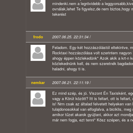
mindenki.nem a legrövidebb a leggyorsabb,kivé
ovnálak,lehet Te figyelsz,de nem biztos,hogy
tekerést
frodo
2007.06.25. 22:31:34
/
Feladom. Egy-két hozzászólástól eltekintve, mi
Rocktaxi hozzászólása volt szerintem nagyon 
ahogy éppen közlekedünk" Azok akik a krt-n kö
közlekednünk kell, és nem szeretnék bagdadon
haladni, ahogy ti is.
nemkar
2007.06.21. 22:11:19
/
Ez mind szép, és jó. Viszont Én Taxisként, e
vagy a Körút között? Itt is feltart, ott is fel
is! Nrm csak az általad felvetett helyeken va
tulajdonosokkal van elfoglalva, a biciklis, m
amikor tűzet akarok gyújtani, akkor azt mondja
már nem fogja, ezt tenni" Kösz szépen, és a 