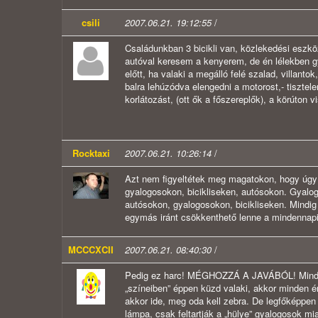
csili
2007.06.21. 19:12:55
/
Családunkban 3 bicikli van, közlekedési eszkö
autóval keresem a kenyerem, de én lélekben g
előtt, ha valaki a megálló felé szalad, villant
balra lehúzódva elengedni a motorost,- tisztele
korlátozást, (ott ők a főszereplők), a körúto
Rocktaxi
2007.06.21. 10:26:14
/
Azt nem figyeltétek meg magatokon, hogy úgy 
gyalogosokon, bicikliseken, autósokon. Gyalog
autósokon, gyalogosokon, bicikliseken. Mindig
egymás iránt csökkenthető lenne a mindennapi s
MCCCXCII
2007.06.21. 08:40:30
/
Pedig ez harc! MÉGHOZZÁ A JAVÁBÓL! Mindenk
„színeiben” éppen küzd valaki, akkor minden é
akkor ide, meg oda kell zebra. De legfőképpen 
lámpa, csak feltartják a „hülye” gyalogosok m