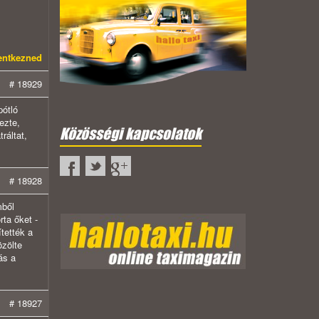
lentkezned
# 18929
pótló
ezte,
Közösségi kapcsolatok
ráltat,
# 18928
mből
rta őket -
tették a
özölte
ás a
# 18927