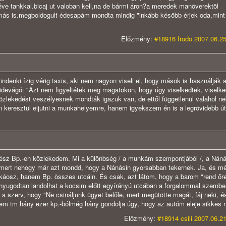
ve tankkal.bicaj ut valoban kell,na de bármi áron?a meredek manöverektöl
 más is.megboldogult édesapám mondta mindig "inkább késöbb érjek oda,mint 
Előzmény:
#18916 frodo 2007.06.25
ndenki ízig vérig taxis, aki nem nagyon viseli el, hogy mások is használják a
idevágó: "Azt nem figyeltétek meg magatokon, hogy úgy viselkedtek, viselk
zlekedést veszélyesnek mondták igazuk van, de ettől függetlenül valahol ne
 keresztül eljutni a munkahelyemre, hanem igyekszem én is a legrövidebb ú
gész Bp.-en közlekedem. Mi a különbség / a munkám szempontjából /, a Nánás
tart, mert nehogy már azt mondd, hogy a Nánásin gyorsabban tekernek. Ja, és m
n káosz, hanem Bp. összes utcáin. És csak, azt látom, hogy a barom "rend őr
eg nyugodtan landolhat a kocsim előtt egyírányú utcában a forgalommal szemb
 a szerv, hogy "Ne csináljunk ügyet belőle, mert megütötte magát, fáj neki, é
nem tm hány ezer kp.-bólmég hány gondolja úgy, hogy az autóm eleje sikkes 
Előzmény:
#18914 csili 2007.06.21