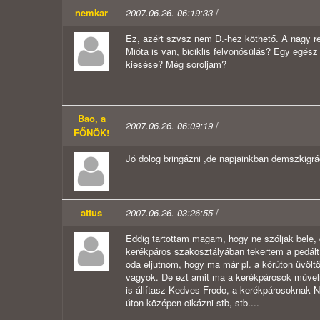
nemkar
2007.06.26. 06:19:33
/
Ez, azért szvsz nem D.-hez köthető. A nagy re
Mióta is van, biciklis felvonósülás? Egy egés
kiesése? Még soroljam?
Bao, a
2007.06.26. 06:09:19
/
FŐNÖK!
Jó dolog bringázni ,de napjainkban demszkigrá
attus
2007.06.26. 03:26:55
/
Eddig tartottam magam, hogy ne szóljak bel
kerékpáros szakosztályában tekertem a pedált.
oda eljutnom, hogy ma már pl. a kőrúton üvöl
vagyok. De ezt amit ma a kerékpárosok művel
is állítasz Kedves Frodo, a kerékpárosoknak 
úton középen cikázni stb,-stb....