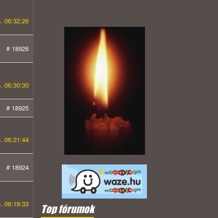
. 06:32:26
# 18926
. 06:30:30
# 18925
. 06:21:44
# 18924
. 06:19:33
Top fórumok