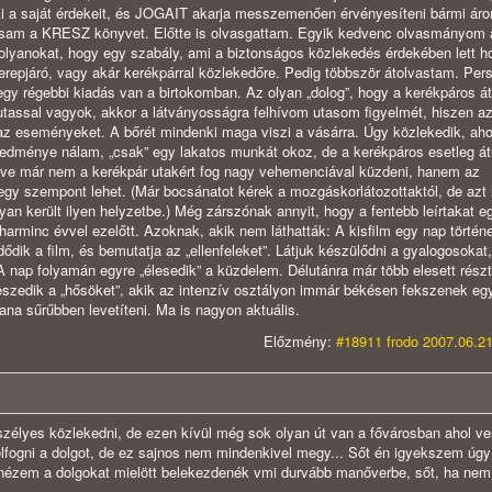
ki a saját érdekeit, és JOGAIT akarja messzemenően érvényesíteni bármi áro
lvassam a KRESZ könyvet. Előtte is olvasgattam. Egyik kedvenc olvasmányom 
olyanokat, hogy egy szabály, ami a biztonságos közlekedés érdekében lett h
repjáró, vagy akár kerékpárral közlekedőre. Pedig többször átolvastam. Pers
egy régebbi kiadás van a birtokomban. Az olyan „dolog”, hogy a kerékpáros át
tassal vagyok, akkor a látványosságra felhívom utasom figyelmét, hiszen az
z eseményeket. A bőrét mindenki maga viszi a vásárra. Úgy közlekedik, aho
redménye nálam, „csak” egy lakatos munkát okoz, de a kerékpáros esetleg át
zdve már nem a kerékpár utakért fog nagy vehemenciával küzdeni, hanem az
gy szempont lehet. (Már bocsánatot kérek a mozgáskorlátozottaktól, de azt
an került ilyen helyzetbe.) Még zárszónak annyit, hogy a fentebb leírtakat e
arminc évvel ezelőtt. Azoknak, akik nem láthatták: A kisfilm egy nap történe
dődik a film, és bemutatja az „ellenfeleket”. Látjuk készülődni a gyalogosokat,
A nap folyamán egyre „élesedik” a küzdelem. Délutánra már több elesett rész
eszedik a „hősöket”, akik az intenzív osztályon immár békésen fekszenek e
tana sűrűbben levetíteni. Ma is nagyon aktuális.
Előzmény:
#18911 frodo 2007.06.21
veszélyes közlekedni, de ezen kívül még sok olyan út van a fővárosban ahol v
lfogni a dolgot, de ez sajnos nem mindenkivel megy... Sőt én igyekszem úgy
 nézem a dolgokat mielött belekezdenék vmi durvább manőverbe, sőt, ha nem