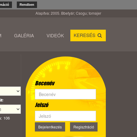
rmáció
Rendben
Alapítva: 2005. Bbetyár; Csogu; tomajer
KERESÉS
M
GALÉRIA
VIDEÓK
Becenév
e:
Jelszó
: 106
Bejelentkezés
Regisztráció