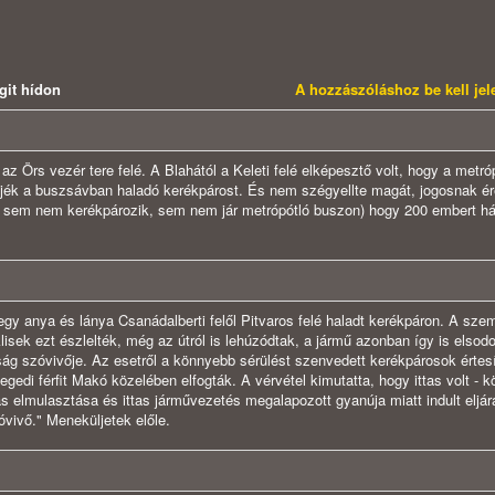
git hídon
A hozzászóláshoz be kell je
az Örs vezér tere felé. A Blahától a Keleti felé elképesztő volt, hogy a metró
üljék a buszsávban haladó kerékpárost. És nem szégyellte magát, jogosnak ér
gy sem nem kerékpározik, sem nem jár metrópótló buszon) hogy 200 embert hát
gy anya és lánya Csanádalberti felől Pitvaros felé haladt kerékpáron. A sze
klisek ezt észlelték, még az útról is lehúzódtak, a jármű azonban így is elsodo
g szóvivője. Az esetről a könnyebb sérülést szenvedett kerékpárosok értesí
gedi férfit Makó közelében elfogták. A vérvétel kimutatta, hogy ittas volt - k
ás elmulasztása és ittas járművezetés megalapozott gyanúja miatt indult eljár
vivő." Meneküljetek előle.