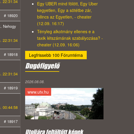
. 22:31:34
Egy UBER mind fölött, Egy Uber
kegyetlen, Egy a sötétbe zár,
# 18920
bilincs az Egyetlen, - cheater
(12.09. 16:17)
ok. Nehogy
Tényleg alkotmány ellenes e a
taxik létszámának szabályozása? -
. 22:31:34
cheater (12.09. 16:06)
# 18918
Legfrissebb 100 Fórumtéma
Dugófigyelő
. 22:31:34
2026.08.08.
# 18919
www.utv.hu
. 00:44:58
# 18917
Utoljára feltöltött képek