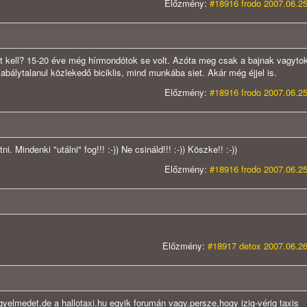
Előzmény:
#18916 frodo 2007.06.25
iért kell? 15-20 éve még hírmondótok se volt. Azóta meg csak a bajnak vagyt
lytalanul közlekedő biciklis, mind munkába siet. Akár még éjjel is.
Előzmény:
#18916 frodo 2007.06.25
. Mindenki "utálni" fog!!! :-)) Ne csináld!!! :-)) Köszke!! :-))
Előzmény:
#18916 frodo 2007.06.25
Előzmény:
#18917 detox 2007.06.26
gyelmedet,de a hallotaxi.hu egyik forumán vagy.persze,hogy izig-vérig taxis