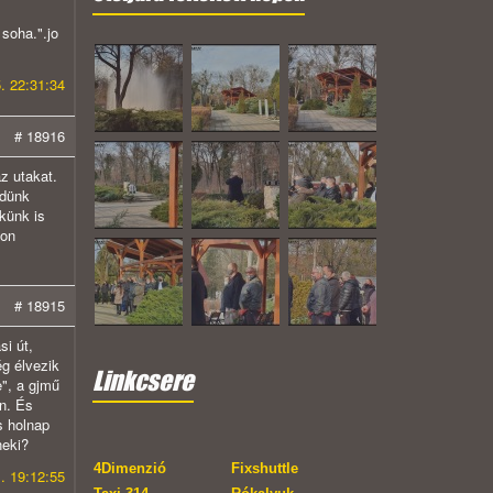
soha.".jo
. 22:31:34
# 18916
z utakat.
edünk
künk is
ton
# 18915
i út,
ég élvezik
Linkcsere
e", a gjmű
en. És
s holnap
neki?
4Dimenzió
Fixshuttle
. 19:12:55