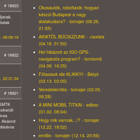
# 18923
Okosautók, robottaxik: hogyan
készül Budapest a nagy
ljanak.
átalakulásra? - tomajer (06.26.
ételek
21:55)
AKIKTŐL BÚCSÚZUNK - +taxista
. 06:09:19
(04.18. 01:50)
Hol hibázott az IGO GPS-
# 18922
navigációs program? - tomtom6
(04.09. 16:35)
Főtaxisok ide KLIKK!!!! - Bátyó
. 22:31:34
(03.13. 03:05)
Verestelenítés - tomajer (02.05.
# 18921
06:28)
 ESMTK
A MINI MOBIL TITKAI - edbso
sikerült
(01.02. 08:04)
éves
Hogy mik vannak...!? - tomajer
 Akármit
(12.22. 18:52)
öbbsávos
emillio - tomajer (12.14. 20:56)