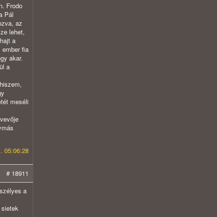
n. Frodo
a Pál
ozva, az
ze lehet,
hajt a
 ember fia
gy akar.
ül a
 hiszem,
gy
tét meséli
tvevője
gymás
. 05:06:28
# 18911
eszélyes a
 sietek