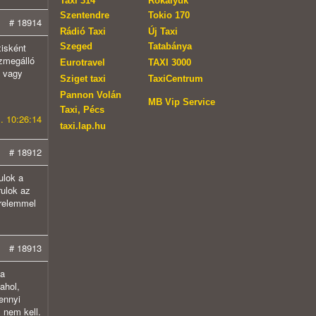
Taxi 314
Rókalyuk
Szentendre
Tokio 170
# 18914
Rádió Taxi
Új Taxi
Szeged
Tatabánya
xisként
zmegálló
Eurotravel
TAXI 3000
, vagy
Sziget taxi
TaxiCentrum
Pannon Volán
MB Vip Service
Taxi, Pécs
. 10:26:14
taxi.lap.hu
# 18912
ulok a
rulok az
ürelemmel
# 18913
 a
ahol,
ennyi
 nem kell.