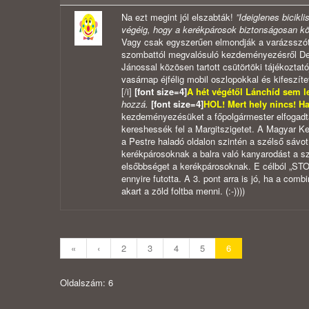
Na ezt megint jól elszabták!
”Ideiglenes bicikl
végéig, hogy a kerékpárosok biztonságosan kö
Vagy csak egyszerűen elmondják a varázsszót:
szombattól megvalósuló kezdeményezésről Dem
Jánossal közösen tartott csütörtöki tájékoztat
vasárnap éjfélig mobil oszlopokkal és kifeszíte
[/i]
[font size=4]
A hét végétől Lánchíd sem l
hozzá.
[font size=4]
HOL! Mert hely nincs! Ha
kezdeményezésüket a főpolgármester elfogadta
kereshessék fel a Margitszigetet. A Magyar Ke
a Pestre haladó oldalon szintén a szélső sávot 
kerékpárosoknak a balra való kanyarodást a szige
elsőbbséget a kerékpárosoknak. E célból „STOP
ennyire futotta. A 3. pont arra is jó, ha a comb
akart a zöld foltba menni. (:-))))
«
‹
2
3
4
5
6
Oldalszám: 6