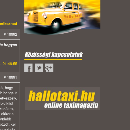
lentkezned
# 18892
 és hogyan
Közösségi kapcsolatok
. 01:46:55
# 18891
zó, hogy
bb bringaút
etveszély,
icikliút,
akozásra,
 akkor a
övidebb
özött kell
on haladó