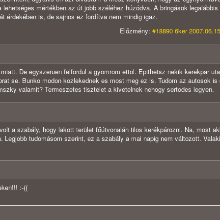
 a lehetséges mértékben az út jobb széléhez húzódva. A bringások legalábbis
át érdekében is, de sajnos ez fordítva nem mindig igaz.
Előzmény:
#18890 6ker 2007.06.15
iatt. De egyszeruen felfordul a gyomrom ettol. Epithetsz nekik kerekpar uta
ebrat se. Bunko modon kozlekednek es most meg ez is. Tudom az autosok is
mszky valamit? Termeszetes tisztelet a kivetelnek nehogy sertodes legyen.
t a szabály, hogy lakott terület főútvonalán tilos kerékpározni. Na, most ak
. Legjobb tudomásom szerint, ez a szabály a mai napig nem változott. Valak
en!!! :-((