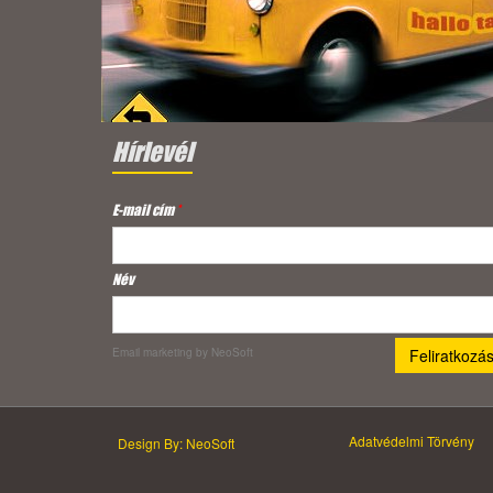
Hírlevél
E-mail cím
*
Név
Email marketing
by NeoSoft
Adatvédelmi Törvény
Design By: NeoSoft