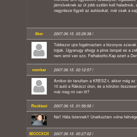
járműveknek az út jobb szélén kell haladniuk,
nagyrésze figyeli az autósokat, már csak a saj
6ker
2007.06.15. 03:29:38
/
Tobbszor ujra fogalmaztam a bizonyos szavak m
tojjak. Ugyanugy ahogy a piros lampat es a z
nem arrol van szo. Felhaborito.Kap ezert a De
nemkar
2007.06.15. 02:12:57
/
Amikor én tanultam a KRESZ-t, akkor még az vol
10 autó a Rákóczi úton, és a körúton összesen
már meg mi van itt?
Rocktaxi
2007.06.15. 01:56:56
/
Na!! Hála Istennek!! Unatkoztam volna hétvégek
MCCCXCII
2007.06.15. 00:27:02
/