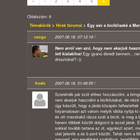
«
‹
2
3
4
5
6
Oldalszám: 6
Témakörök
>
Hírek fórumai
> Egy sáv a bicikliseké a Mar
csogu
2007.06.18. 07:12:16
/
Nem arról van szó, hogy nem akarjuk haszná
lett kialakítva!
Egy gyanú ébredt bennem…nem le
drosztokat?:-))
frodo
2007.06.18. 01:46:55
/
Szeretnék pár szót ehhez hozzászólni, a bringá
nem akarjuk használni a bicikliutakat, de nézd 
úgy készült, hogy a járda közepén felfestettek
folyamatosan azt várom melyik idióta nyitja ki
és ott macskakő rázza szét a bicót, is meg a 
hanem többek között dolgozni is ezzel járok. 
sokkal tovább tartana az út, egyrészt azért, m
utat jelentik a és b pont között. Tehát nem a 
menned, ami egyébként szabályos, legalábbis