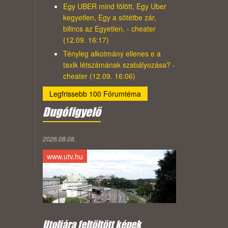
Egy UBER mind fölött, Egy Uber
kegyetlen, Egy a sötétbe zár,
bilincs az Egyetlen, - cheater
(12.09. 16:17)
Tényleg alkotmány ellenes e a
taxik létszámának szabályozása? -
cheater (12.09. 16:06)
Legfrissebb 100 Fórumtéma
Dugófigyelő
2026.08.08.
www.utv.hu
Utoljára feltöltött képek