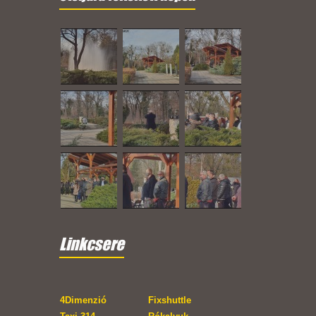
Linkcsere
4Dimenzió
Fixshuttle