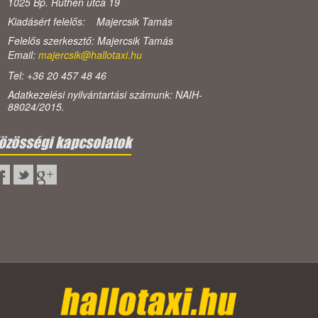
1025 Bp. Ruthén utca 19
Kiadásért felelős: Majercsik Tamás
Felelős szerkesztő: Majercsik Tamás
Email:
majercsik@hallotaxi.hu
Tel: +36 20 457 48 46
Adatkezelési nyilvántartási számunk: NAIH-
88024/2015.
özösségi kapcsolatok