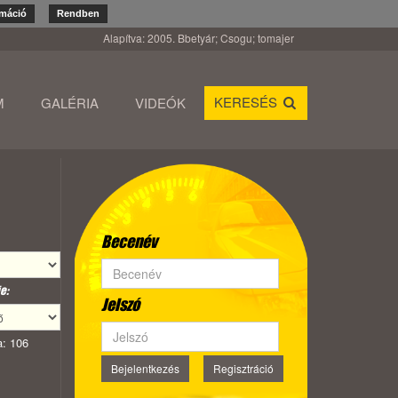
rmáció
Rendben
Alapítva: 2005. Bbetyár; Csogu; tomajer
KERESÉS
M
GALÉRIA
VIDEÓK
Becenév
e:
Jelszó
: 106
Bejelentkezés
Regisztráció