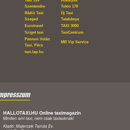
Taxi 314
Rókalyuk
Szentendre
Tokio 170
Rádió Taxi
Új Taxi
Szeged
Tatabánya
Eurotravel
TAXI 3000
Sziget taxi
TaxiCentrum
Pannon Volán
MB Vip Service
Taxi, Pécs
taxi.lap.hu
mpresszum
HALLOTAXI.HU Online taximagazin
Minden ami taxi, nem csak taxisoknak!
Kiadó: Majercsik Tamás Ev.