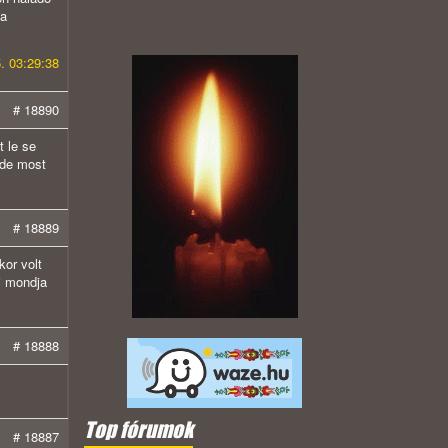
 a
. 03:29:38
# 18890
t le se
 de most
# 18889
kor volt
i mondja
# 18888
Top fórumok
# 18887