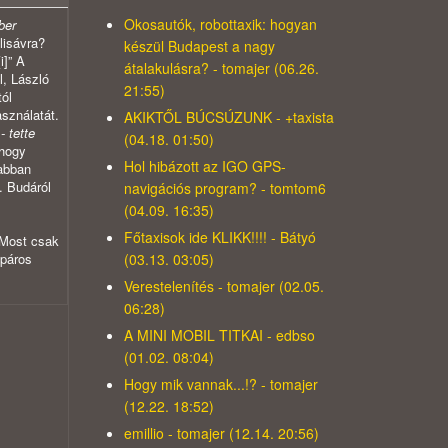
Okosautók, robottaxik: hogyan
ber
lisávra?
készül Budapest a nagy
i]” A
átalakulásra? - tomajer (06.26.
, László
21:55)
tól
asználatát.
AKIKTŐL BÚCSÚZUNK - +taxista
- tette
(04.18. 01:50)
 hogy
Hol hibázott az IGO GPS-
sabban
. Budáról
navigációs program? - tomtom6
(04.09. 16:35)
Főtaxisok ide KLIKK!!!! - Bátyó
 Most csak
(03.13. 03:05)
kpáros
Verestelenítés - tomajer (02.05.
06:28)
A MINI MOBIL TITKAI - edbso
(01.02. 08:04)
Hogy mik vannak...!? - tomajer
(12.22. 18:52)
emillio - tomajer (12.14. 20:56)