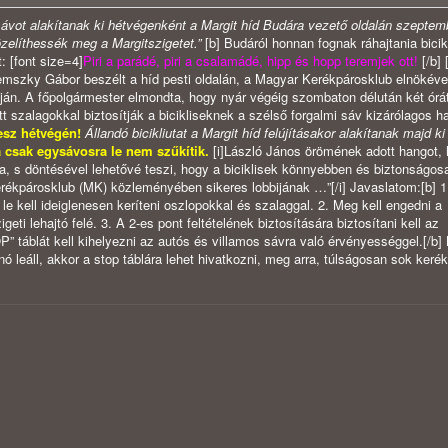
isávot alakítanak ki hétvégenként a Margit híd Budára vezető oldalán szeptem
zelíthessék meg a Margitszigetet.”
[b]
Budáról honnan fognak ráhajtania bicik
 [font size=4]
Piri a parádé, piri a csalamádé, hipp és hopp teremjek ott!
[/b] [
szky Gábor beszélt a híd pesti oldalán, a Magyar Kerékpárosklub elnökével
óján. A főpolgármester elmondta, hogy nyár végéig szombaton délután két órá
tt szalagokkal biztosítják a bicikliseknek a szélső forgalmi sáv kizárólagos h
esz hétvégén!
Állandó bicikliutat a Margit híd felújításakor alakítanak majd ki 
 csak egysávosra le nem szűkítik.
[i]László János örömének adott hangot,
, s döntésével lehetővé teszi, hogy a biciklisek könnyebben és biztonságo
rékpárosklub (MK) közleményében sikeres lobbijának …”[/i] Javaslatom:[b] 1
le kell ideiglenesen keríteni oszlopokkal és szalaggal. 2. Meg kell engedni a
ti lehajtó felé. 3. A 2-es pont feltételének biztosítására biztosítani kell az
” táblát kell kihelyezni az autós és villamos sávra való érvényességgel.[/b]
inó leáll, akkor a stop táblára lehet hivatkozni, meg arra, túlságosan sok keré