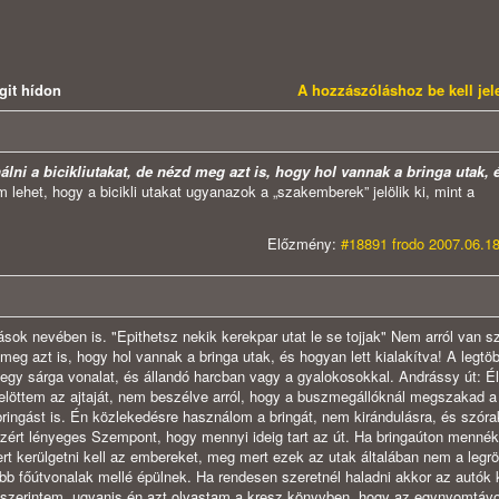
git hídon
A hozzászóláshoz be kell je
lni a bicikliutakat, de nézd meg azt is, hogy hol vannak a bringa utak,
het, hogy a bicikli utakat ugyanazok a „szakemberek” jelölik ki, mint a
Előzmény:
#18891 frodo 2007.06.18
sok nevében is. "Epithetsz nekik kerekpar utat le se tojjak" Nem arról van s
meg azt is, hogy hol vannak a bringa utak, és hogyan lett kialakítva! A legtö
 egy sárga vonalat, és állandó harcban vagy a gyalokosokkal. Andrássy út: Él
 elöttem az ajtaját, nem beszélve arról, hogy a buszmegállóknál megszakad a b
bringást is. Én közlekedésre használom a bringát, nem kirándulásra, és szór
Ezért lényeges Szempont, hogy mennyi ideig tart az út. Ha bringaúton mennék
ert kerülgetni kell az embereket, meg mert ezek az utak általában nem a legr
főbb főútvonalak mellé épülnek. Ha rendesen szeretnél haladni akkor az autók k
 szerintem, ugyanis én azt olvastam a kresz könyvben, hogy az egynyomtáv