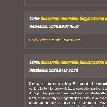
Téma:
Okosautók, robottaxik: hogyan készül 
Hozzáadva: 2026.06.01 15:20
Google Waymo versus Amazon Zoox
Téma:
Okosautók, robottaxik: hogyan készül 
Hozzáadva: 2026.01.13 07:33
Dehogy lesz, füllentés, önhájp. Ezt tanulták el az ube
csak füllenteni jó nagyokat. Ez a legjövedelmezőbb stra
Az önjáró taxi jelen körülmények között kivitelezhetet
teszt, a hagyományos magántulajdonú autók kiváltásána
utcán parkoló autók bármelyikébe beleülhetsz és elvisz