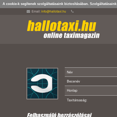
A cookie-k segítenek szolgáltatásaink biztosításában. Szolgáltatásain
Email:
info@hallotaxi.hu
Név
Becenév
Honlap
Taxitársaság:
Felhasználó hozzászólásai