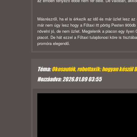
az emberi tényező ebbe nem fér bele. De valóban, akkor
Másrészről, ha el is érkezik az idő és már üzlet lesz a
már nem úgy lesz hogy a Főtaxi itt pörög Pesten 900db 
növelni jó, de nem üzlet. Megjelenik a piacon egy ilyen 
piacot. De hát ezzel a Főtaxi tulajdonosi köre is tiszt
promóra elegendő.
Téma:
Okosautók, robottaxik: hogyan készül 
Hozzáadva: 2026.01.09 03:55