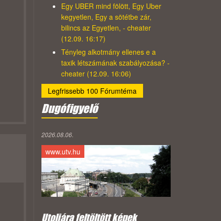
Egy UBER mind fölött, Egy Uber
kegyetlen, Egy a sötétbe zár,
bilincs az Egyetlen, - cheater
(12.09. 16:17)
Tényleg alkotmány ellenes e a
taxik létszámának szabályozása? -
cheater (12.09. 16:06)
Legfrissebb 100 Fórumtéma
Dugófigyelő
2026.08.06.
www.utv.hu
Utoljára feltöltött képek