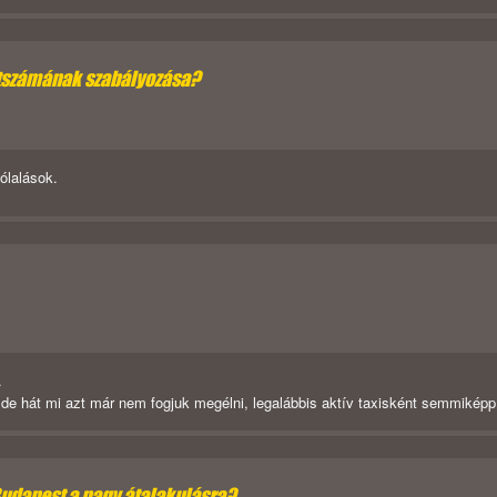
étszámának szabályozása?
zólalások.
.
 de hát mi azt már nem fogjuk megélni, legalábbis aktív taxisként semmiképp
Budapest a nagy átalakulásra?