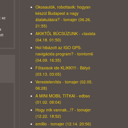
Okosautók, robottaxik: hogyan
készül Budapest a nagy
t az
átalakulásra? - tomajer (06.26.
21:55)
a
AKIKTŐL BÚCSÚZUNK - +taxista
ott
(04.18. 01:50)
Hol hibázott az IGO GPS-
navigációs program? - tomtom6
(04.09. 16:35)
Főtaxisok ide KLIKK!!!! - Bátyó
(03.13. 03:05)
Verestelenítés - tomajer (02.05.
06:28)
A MINI MOBIL TITKAI - edbso
(01.02. 08:04)
Hogy mik vannak...!? - tomajer
(12.22. 18:52)
emillio - tomajer (12.14. 20:56)