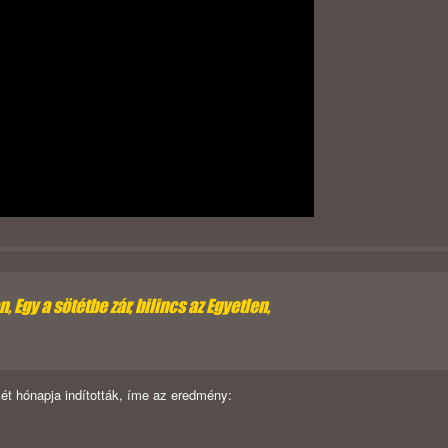
 Egy a sötétbe zár, bilincs az Egyetlen,
két hónapja indították, íme az eredmény: