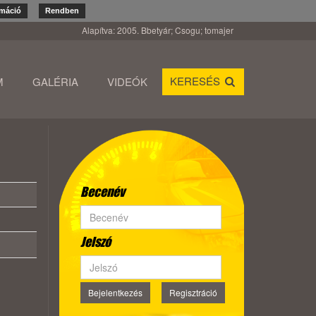
rmáció
Rendben
Alapítva: 2005. Bbetyár; Csogu; tomajer
KERESÉS
M
GALÉRIA
VIDEÓK
Becenév
Jelszó
Bejelentkezés
Regisztráció