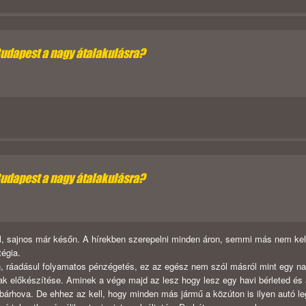
Budapest a nagy átalakulásra?
Budapest a nagy átalakulásra?
rtől, sajnos már későn. A hírekben szerepelni minden áron, semmi más nem kel
tégia.
len, ráadásul folyamatos pénzégetés, ez az egész nem szól másról mint egy n
k előkészítése. Aminek a vége majd az lesz hogy lesz egy havi bérleted és
 bárhova. De ehhez az kell, hogy minden más jármű a közúton is ilyen autó l