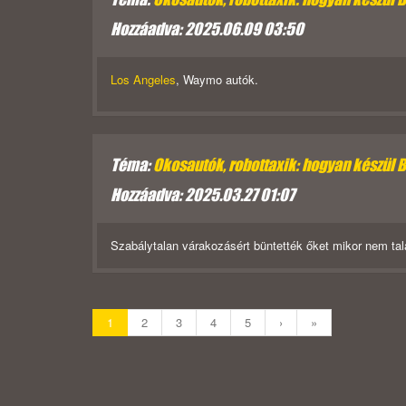
Hozzáadva: 2025.06.09 03:50
Los Angeles
, Waymo autók.
Téma:
Okosautók, robottaxik: hogyan készül 
Hozzáadva: 2025.03.27 01:07
Szabálytalan várakozásért büntették őket mikor nem tal
1
2
3
4
5
›
»