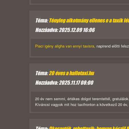
Téma:
Tényleg alkotmány ellenes e a taxik l
Hozzáadva: 2025.12.09 16:06
Piaci igény aligha van ennyi taxisra,
napirend előtti fels
Téma:
20 éves a hallotaxi.hu
Hozzáadva: 2025.11.17 08:00
20 év nem semmi, értékes dolgot teremtettél, gratulálok
Kíváncsi vagyok mit hoz taxifronton a következő 20 év,
Téma:
Okosautók, robottaxik: hogyan készül 