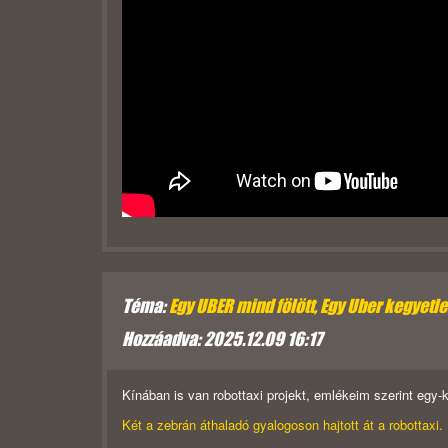
Téma:
Egy UBER mind fölött, Egy Uber kegyetlen,
Hozzáadva: 2025.12.09 16:17
Kínában is van robottaxi projekt, emlékeim szerint egy-
Két a zebrán áthaladó gyalogoson hajtott át a robottaxi.