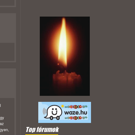
l
agy
 az
Top fórumok
egyen,