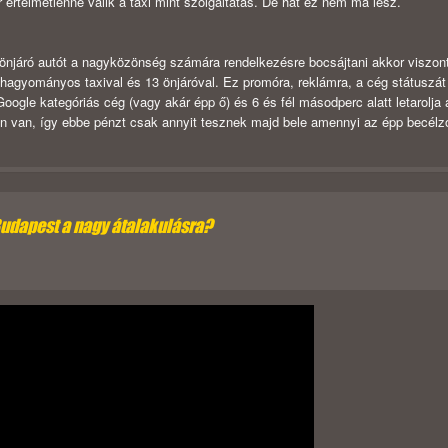
 értelmetlenné válik a taxi mint szolgáltatás. De hát ez nem ma lesz.
z önjáró autót a nagyközönség számára rendelkezésre bocsájtani akkor viszon
hagyományos taxival és 13 önjáróval. Ez promóra, reklámra, a cég státuszát
Google kategóriás cég (vagy akár épp ő) és 6 és fél másodperc alatt letarolja 
ában van, így ebbe pénzt csak annyit tesznek majd bele amennyi az épp becélz
Budapest a nagy átalakulásra?