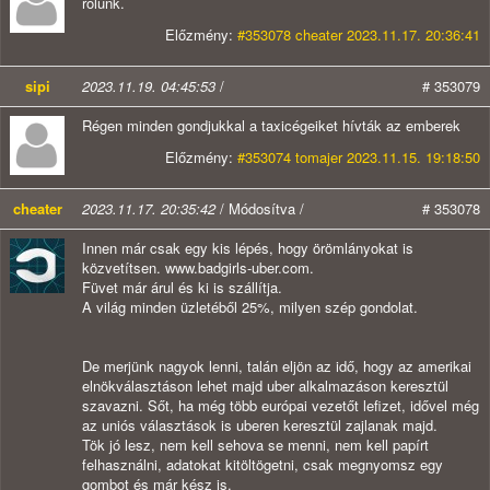
rólunk.
Előzmény:
#353078 cheater 2023.11.17. 20:36:41
sipi
2023.11.19. 04:45:53
/
# 353079
Régen minden gondjukkal a taxicégeiket hívták az emberek
Előzmény:
#353074 tomajer 2023.11.15. 19:18:50
cheater
2023.11.17. 20:35:42
/ Módosítva /
# 353078
Innen már csak egy kis lépés, hogy örömlányokat is
közvetítsen. www.badgirls-uber.com.
Füvet már árul és ki is szállítja.
A világ minden üzletéből 25%, milyen szép gondolat.
De merjünk nagyok lenni, talán eljön az idő, hogy az amerikai
elnökválasztáson lehet majd uber alkalmazáson keresztül
szavazni. Sőt, ha még több európai vezetőt lefizet, idővel még
az uniós választások is uberen keresztül zajlanak majd.
Tök jó lesz, nem kell sehova se menni, nem kell papírt
felhasználni, adatokat kitöltögetni, csak megnyomsz egy
gombot és már kész is.