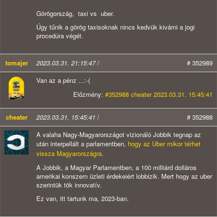
Görögország, taxi vs uber.
Úgy tűnik a görög taxisoknak nincs kedvük kivárni a jogi
procedúra végét.
tomajer
2023.03.31. 21:15:47
/
# 352989
Van az a pénz ...:-(
Előzmény:
#352988 cheater 2023.03.31. 15:45:41
cheater
2023.03.31. 15:45:41
/
# 352988
A valaha Nagy-Magyarországot vizionáló Jobbik tegnap az
után interpellált a parlamentben,
hogy az Uber mikor térhet
vissza Magyarországra.
A Jobbik, a Magyar Parlamentben, a 100 milliárd dolláros
amerikai konszern üzleti érdekeiért lobbizik. Mert hogy az uber
szerintük tök innovatív.
Ez van, itt tartunk ma, 2023-ban.