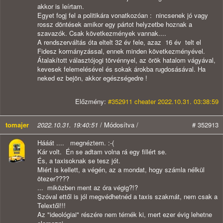
akkor is leírtam.
Egyet fogj fel a politikára vonatkozóan : nincsenek jó vagy
rossz döntések amikor egy pártot helyzetbe hoznak a
szavazók. Csak következmények vannak....
A rendszerváltás óta eltelt 32 év fele, azaz 16 év telt el
Fidesz kormányzással, ennek minden következményével.
Átalakított választójogi törvénnyel, az örök hatalom vágyával,
kevesek felemelésével és sokak árokba rugdosásával. Ha
neked ez bejön, akkor egészségedre !
Előzmény:
#352911 cheater 2022.10.31. 03:38:59
tomajer
2022.10.31. 19:40:51
/ Módosítva /
# 352913
Hááát .... megnéztem. :-(
Kár volt. Én se adtam volna rá egy fillért se.
És, a taxisoknak se tesz jót.
Miért is kellett, a végén, az a mondat, hogy számla nélkül
ötezer????
... miközben ment az óra végig?!?
Szóval ettől is jól megvédhetnéd a taxis szakmát, nem csak a
Telextől!!!
Az "ideológiai" részére nem térnék ki, mert ezer évig lehetne