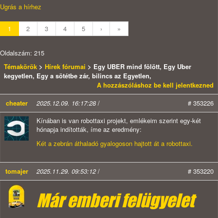
Ugrás a hírhez
1
2
3
4
5
›
»
Oldalszám: 215
Témakörök
>
Hírek fórumai
> Egy UBER mind fölött, Egy Uber
kegyetlen, Egy a sötétbe zár, bilincs az Egyetlen,
A hozzászóláshoz be kell jelentkezned
cheater
2025.12.09. 16:17:28
/
# 353226
Kínában is van robottaxi projekt, emlékeim szerint egy-két
hónapja indították, íme az eredmény:
Két a zebrán áthaladó gyalogoson hajtott át a robottaxi.
tomajer
2025.11.29. 09:53:12
/
# 353220
Már emberi felügyelet