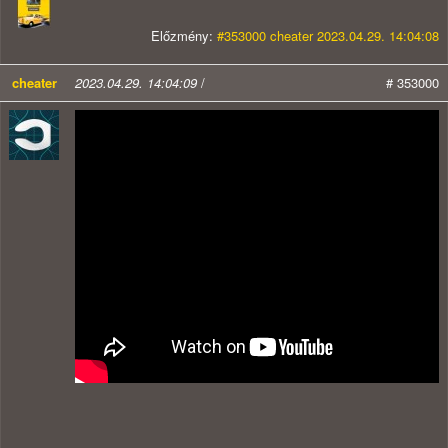
Előzmény:
#353000 cheater 2023.04.29. 14:04:08
cheater
2023.04.29. 14:04:09
/
# 353000