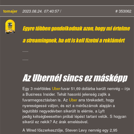
tomajer
2023.08.24. 07:40:57
/
# 353062
Egyre többen gondolkodnak azon, hogy mi értelme
a streamingnek, ha ott is kell fizetni a reklámért
.....
.....
Az Ubernél sincs ez másképp
Egy 3 mérföldes
Uber
-fuvar 51,69 dollárba került nemrég – írja
a Business Insider. Tehát hasonló jelenség zajlik a
fuvarmegosztásban is. Az
Uber
arra törekedett, hogy
nyereségessé váljon, és ezt a mérőszámok alapján a
legutóbbi negyedévben sikerült is elérnie, a Lyft
pedig kétségbeesetten próbál lépést tartani velük. S hogyan
sikerül ez nekik? Az árak emelésével.
A Wired főszerkesztője, Steven Levy nemrég egy 2,95