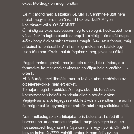
okos. Merthogy én megmondtam.
De mit mond meg a szálka? SEMMIT. Semmiféle utat nem
mutat, hogy merre menjünk. Ehhez ész kell? Milyen
kockázatot vállal Ő? SEMMIT.
Ő mindig az okos szerepében fog tetszelegni, kockázatot nem
vállal. Neki a legfontosabb szerep itt, a világ - és saját maga
előtt - hogy ő okosnak tarthassa magát. Neki ez a fontos, még
a taxinál is fontosabb. Amit én elég mókásnak találok egy
taxis fórumon. Csak kritikát fogalmaz meg, javaslat nélkül.
Reggel rántson gatyát, menjen oda a 444, telex, index, stb
fórumokra ha már azokat olvassa és álljon bele a vitákba --->
értünk.
Ettől ő még lehet liberális, mert a taxi vs uber kérdésben az
ott jelenlévőkkel nem ért egyet.
Tomajer megtette például. A megszokott biztonságos
környezetében beleállt mindenki ellen a taxiért vitázni.
Végigolvastam. A legegyszerűbb lett volna csendben maradnia
és még most is ugyanúgy szeretnék mint megszólalása előtt.
Nem mellesleg szálka hibájába te is beleestél. Leírod itt a
horrorsztorikat a narancssárgákról, majd legvégén finoman
hozzáteszed, hogy azért a Gyurcsány is egy nyomi. Ok, de ki
legyen helyettük???? Felnőtt emberek nem értik ezt as