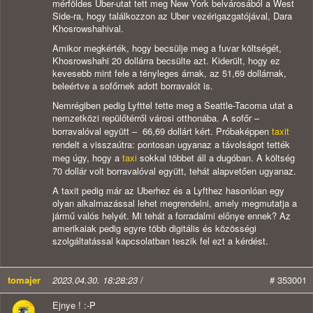
mérföldes Uber-utat tett meg New York belvárosából a West
Side-ra, hogy találkozzon az Uber vezérigazgatójával, Dara
Khosrowshahival.
Amikor megkérték, hogy becsülje meg a fuvar költségét,
Khosrowshahi 20 dollárra becsülte azt. Kiderült, hogy ez
kevesebb mint fele a tényleges árnak, az 51,69 dollárnak,
beleértve a sofőrnek adott borravalót is.
Nemrégiben pedig Lyfttel tette meg a Seattle-Tacoma utat a
nemzetközi repülőtérről városi otthonába. A sofőr –
borravalóval együtt – 66,69 dollárt kért. Próbaképpen
taxit
rendelt a visszaútra: pontosan ugyanaz a távolságot tették
meg úgy, hogy a
taxi
sokkal többet áll a dugóban. A költség
70 dollár volt borravalóval együtt, tehát alapvetően ugyanaz.
A taxit pedig már az Uberhez és a Lyfthez hasonlóan egy
olyan alkalmazással lehet megrendelni, amely megmutatja a
jármű valós helyét. Mi tehát a forradalmi előnye ennek? Az
amerikaiak pedig egyre több digitális és közösségi
szolgáltatással kapcsolatban teszik fel ezt a kérdést.
tomajer
2023.04.30. 18:28:23
/
# 353001
Ejnye ! :-P