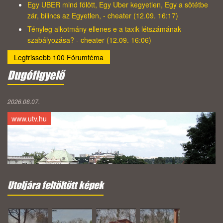
Egy UBER mind fölött, Egy Uber kegyetlen, Egy a sötétbe
zár, bilincs az Egyetlen, - cheater (12.09. 16:17)
Tényleg alkotmány ellenes e a taxik létszámának
szabályozása? - cheater (12.09. 16:06)
Legfrissebb 100 Fórumtéma
Dugófigyelő
2026.08.07.
www.utv.hu
Utoljára feltöltött képek