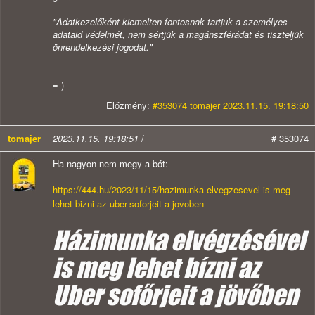
"Adatkezelőként kiemelten fontosnak tartjuk a személyes
adataid védelmét, nem sértjük a magánszférádat és tiszteljük
önrendelkezési jogodat."
= )
Előzmény:
#353074 tomajer 2023.11.15. 19:18:50
tomajer
2023.11.15. 19:18:51
/
# 353074
Ha nagyon nem megy a bót:
https://444.hu/2023/11/15/hazimunka-elvegzesevel-is-meg-
lehet-bizni-az-uber-soforjeit-a-jovoben
Házimunka elvégzésével
is meg lehet bízni az
Uber sofőrjeit a jövőben