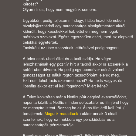
kérdést?
Olyan nincs, hogy nem megyünk semerre.
Egyébként pedig teljesen mindegy, hiába hozol ide nekem
bivalyb@sznádról egy narancssárga alpolgármestert akiről
kiderült, hogy kecskékkel hál, ettől én még nem fogok
máshova szavazni. Egész egyszerűen azért, mert az alapvető
célokkal egyetértek.
Taxisként az uber szarvának letörésével pedig nagyon.
A telex csak ubert éltet és a taxit szidja. Ha végre
lehozhatnának egy pozitív hírt a taxiról akkor is átcserélik a
sofőrt uber driverre. Ha pedig egy uberdriver csinál valami
gonoszságot az náluk rögtön taxisofőrként jelenik meg.
Ezt nem lehet taxis szemmel nézni? Ha taxis vagyok és
liberális akkor ezt el kell fogadnom? Miért kéne?
A Telex konkrétan már a Netflix píár cégévé avanzsálódott,
naponta közlik a Netflix minden sorozatáról és filmjéről hogy
ez mennyire isteni. Bezzeg ha az Ákos filmjéről kell írni (
tomajernek:
Magunk maradtunk
) akkor annak 3 oldalt
szentelnek, hogy ez mekkora egy pénzkidobás és a
narancssárgák pénztemetője.
Ennek mely része a liberalizmus? Főképp annak fényében,