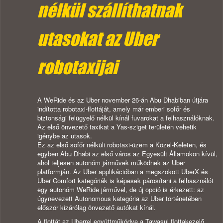
nélkül szállíthatnak
utasokat az Uber
robotaxijai
A WeRide és az Uber november 26-án Abu Dhabiban útjára
indította robotaxi-flottáját, amely már emberi sofőr és
biztonsági felügyelő nélkül kínál fuvarokat a felhasználóknak.
Az első önvezető taxikat a Yas-sziget területén vehetik
igénybe az utasok.
Ez az első sofőr nélküli robotaxi-üzem a Közel-Keleten, és
egyben Abu Dhabi az első város az Egyesült Államokon kívül,
ahol teljesen autonóm járművek működnek az Uber
platformján. Az Uber applikációban a megszokott UberX és
Uber Comfort kategóriák is képesek párosítani a felhasználót
egy autonóm WeRide járművel, de új opció is érkezett: az
úgynevezett Autonomous kategória az Uber történetében
először kizárólag önvezető autókat kínál.
A flottát az Uberrel együttműködve a Tawasul flottakezelő