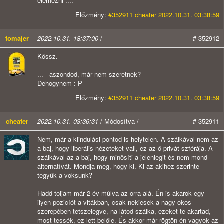
elemezni ....
Előzmény:
#352911 cheater 2022.10.31. 03:38:59
tomajer
2022.10.31. 18:37:00
/
# 352912
Kössz.
... aszondod, már nem szeretnek?
Dehogynem :-P
Előzmény:
#352911 cheater 2022.10.31. 03:38:59
cheater
2022.10.31. 03:36:31
/ Módosítva /
# 352911
Nem, már a kiindulási pontod is helytelen. A szálkával nem az
a baj, hogy liberális nézeteket vall, ez az ő privát szférája. A
szálkával az a baj, hogy minősíti a jelenlegit és nem mond
alternatívát. Mondja meg, hogy ki. Ki az akihez szerinte
tegyük a voksunk?
Hadd toljam már 2 év múlva az orra alá. Én is akarok egy
ilyen pozicíót a vitákban, csak nekiesek a nagy okos
szerepében tetszelegve, na látod szálka, ezeket te akartad,
most tessék, ez lett belőle. És akkor már rögtön én vagyok az