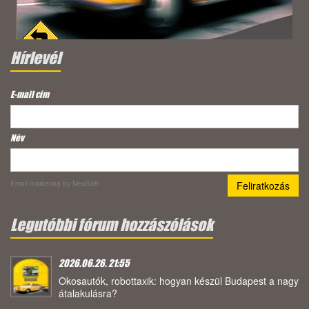
Hírlevél
E-mail cím
*
Név
Email marketing
by NeoSoft
Legutóbbi fórum hozzászólások
2026.06.26. 21:55
Okosautók, robottaxik: hogyan készül Budapest a nagy
átalakulásra?