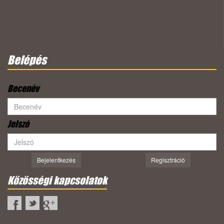
Belépés
Becenév
Jelszó
Bejelentkezés
Regisztráció
Közösségi kapcsolatok