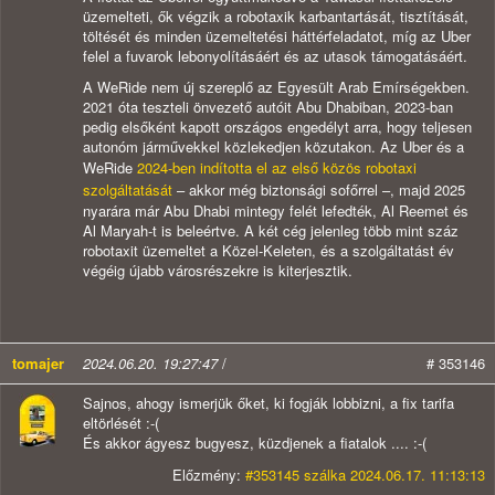
üzemelteti, ők végzik a robotaxik karbantartását, tisztítását,
töltését és minden üzemeltetési háttérfeladatot, míg az Uber
felel a fuvarok lebonyolításáért és az utasok támogatásáért.
A WeRide nem új szereplő az Egyesült Arab Emírségekben.
2021 óta teszteli önvezető autóit Abu Dhabiban, 2023-ban
pedig elsőként kapott országos engedélyt arra, hogy teljesen
autonóm járművekkel közlekedjen közutakon. Az Uber és a
WeRide
2024-ben indította el az első közös robotaxi
szolgáltatását
– akkor még biztonsági sofőrrel –, majd 2025
nyarára már Abu Dhabi mintegy felét lefedték, Al Reemet és
Al Maryah-t is beleértve. A két cég jelenleg több mint száz
robotaxit üzemeltet a Közel-Keleten, és a szolgáltatást év
végéig újabb városrészekre is kiterjesztik.
tomajer
2024.06.20. 19:27:47
/
# 353146
Sajnos, ahogy ismerjük őket, ki fogják lobbizni, a fix tarifa
eltörlését :-(
És akkor ágyesz bugyesz, küzdjenek a fiatalok .... :-(
Előzmény:
#353145 szálka 2024.06.17. 11:13:13