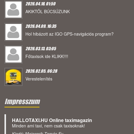
2026.04.18. 01:50
AKIKTŐL BÚCSÚZUNK
2026.04.09. 16:35
Hol hibázott az IGO GPS-navigációs program?
2026.03.13. 03:05
Főtaxisok ide KLIKK!!!!
2026.02.05. 06:28
Verestelenítés
Impresszum
HALLOTAXI.HU Online taximagazin
Minden ami taxi, nem csak taxisoknak!
Kiadó: Majercsik Tamás Ev.