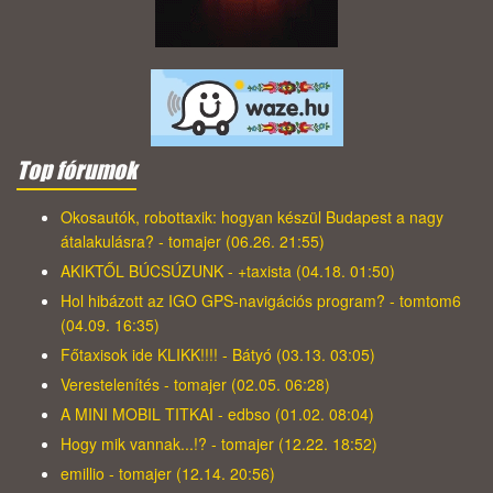
Top fórumok
Okosautók, robottaxik: hogyan készül Budapest a nagy
átalakulásra? - tomajer (06.26. 21:55)
AKIKTŐL BÚCSÚZUNK - +taxista (04.18. 01:50)
Hol hibázott az IGO GPS-navigációs program? - tomtom6
(04.09. 16:35)
Főtaxisok ide KLIKK!!!! - Bátyó (03.13. 03:05)
Verestelenítés - tomajer (02.05. 06:28)
A MINI MOBIL TITKAI - edbso (01.02. 08:04)
Hogy mik vannak...!? - tomajer (12.22. 18:52)
emillio - tomajer (12.14. 20:56)