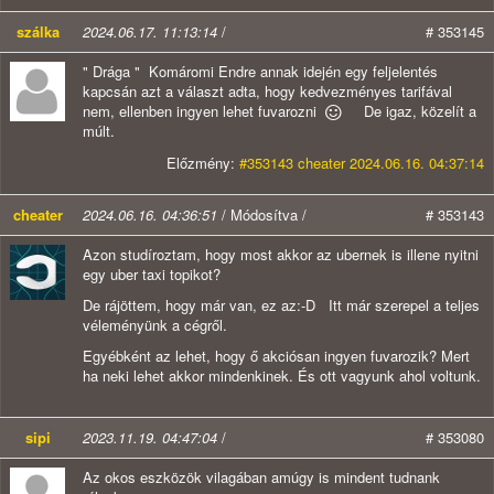
szálka
2024.06.17. 11:13:14
/
# 353145
" Drága " Komáromi Endre annak idején egy feljelentés
kapcsán azt a választ adta, hogy kedvezményes tarifával
nem, ellenben ingyen lehet fuvarozni
De igaz, közelít a
múlt.
Előzmény:
#353143 cheater 2024.06.16. 04:37:14
cheater
2024.06.16. 04:36:51
/ Módosítva /
# 353143
Azon studíroztam, hogy most akkor az ubernek is illene nyitni
egy uber taxi topikot?
De rájöttem, hogy már van, ez az:-D Itt már szerepel a teljes
véleményünk a cégről.
Egyébként az lehet, hogy ő akciósan ingyen fuvarozik? Mert
ha neki lehet akkor mindenkinek. És ott vagyunk ahol voltunk.
sipi
2023.11.19. 04:47:04
/
# 353080
Az okos eszközök vilagában amúgy is mindent tudnank