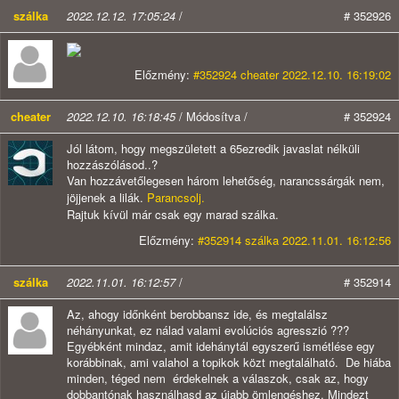
szálka
2022.12.12. 17:05:24
/
# 352926
Előzmény:
#352924 cheater 2022.12.10. 16:19:02
cheater
2022.12.10. 16:18:45
/ Módosítva /
# 352924
Jól látom, hogy megszületett a 65ezredik javaslat nélküli
hozzászólásod..?
Van hozzávetőlegesen három lehetőség, narancssárgák nem,
jöjjenek a lilák.
Parancsolj.
Rajtuk kívül már csak egy marad szálka.
Előzmény:
#352914 szálka 2022.11.01. 16:12:56
szálka
2022.11.01. 16:12:57
/
# 352914
Az, ahogy időnként berobbansz ide, és megtalálsz
néhányunkat, ez nálad valami evolúciós agresszió ???
Egyébként mindaz, amit idehánytál egyszerű ismétlése egy
korábbinak, ami valahol a topikok közt megtalálható. De hiába
minden, téged nem érdekelnek a válaszok, csak az, hogy
dobbantónak használhasd az újabb ömlengéshez. Mindezt