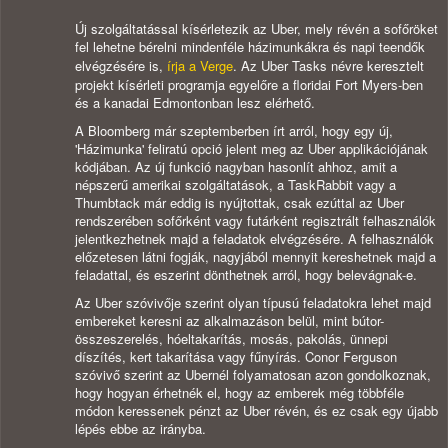
Új szolgáltatással kísérletezik az Uber, mely révén a sofőröket
fel lehetne bérelni mindenféle házimunkákra és napi teendők
elvégzésére is,
írja a Verge
. Az Uber Tasks névre keresztelt
projekt kísérleti programja egyelőre a floridai Fort Myers-ben
és a kanadai Edmontonban lesz elérhető.
A Bloomberg már szeptemberben írt arról, hogy egy új,
'Házimunka' feliratú opció jelent meg az Uber applikációjának
kódjában. Az új funkció nagyban hasonlít ahhoz, amit a
népszerű amerikai szolgáltatások, a TaskRabbit vagy a
Thumbtack már eddig is nyújtottak, csak ezúttal az Uber
rendszerében sofőrként vagy futárként regisztrált felhasználók
jelentkezhetnek majd a feladatok elvégzésére. A felhasználók
előzetesen látni fogják, nagyjából mennyit kereshetnek majd a
feladattal, és eszerint dönthetnek arról, hogy belevágnak-e.
Az Uber szóvivője szerint olyan típusú feladatokra lehet majd
embereket keresni az alkalmazáson belül, mint bútor-
összeszerelés, hóeltakarítás, mosás, pakolás, ünnepi
díszítés, kert takarítása vagy fűnyírás. Conor Ferguson
szóvivő szerint az Ubernél folyamatosan azon gondolkoznak,
hogy hogyan érhetnék el, hogy az emberek még többféle
módon keressenek pénzt az Uber révén, és ez csak egy újabb
lépés ebbe az irányba.