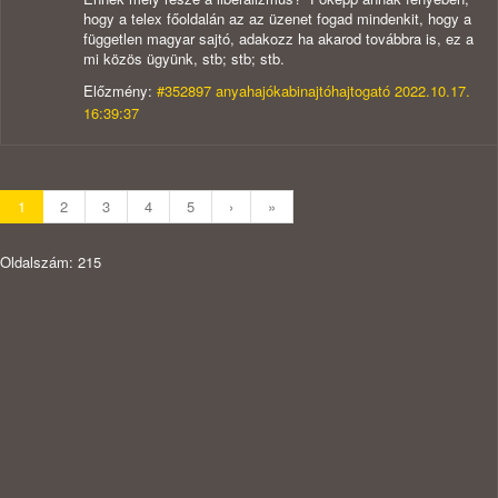
hogy a telex főoldalán az az üzenet fogad mindenkit, hogy a
független magyar sajtó, adakozz ha akarod továbbra is, ez a
mi közös ügyünk, stb; stb; stb.
Előzmény:
#352897 anyahajókabinajtóhajtogató 2022.10.17.
16:39:37
1
2
3
4
5
›
»
Oldalszám: 215