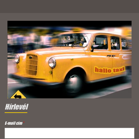
Hírlevél
E-mail cím
*