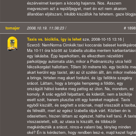
észérveimet kenjem a köcsög hajamra. Nos. Asszem
megveszem azt a repülőjegyet, mert én ezt nem akarom
állandóan eljátszani, inkább kiszállok ha tehetem. gaze blogja
tomajer
2008.10.19. 11:38:23
/
# 1898
Taxis vs. biciklis, így is lehet
sze, 2008-10-15 13:16 |
Szerző: NemNorma Cimkék:taxi koccanás baleset kerékpáro
Ma 10-11 óra között az Izabella utcába mentem karbantartásr
egy lakásba. Épp leparkoltam, és elkezdtem nézelődni
parkolójegy automata után, mikor a Podmaniczky utca felől
fékcsikorgást hallottam. Tőlem 30 méterre kb. egy biciklis me
akart kerülni egy taxist, aki az út szélén állt, ám mikor melléé
a bringa, hirtelen meg akart fordulni, és így fellökte szegény
srácot. Láttam, hogy a bringás hempereg a földön, egy
országúti hátsó kereke meg pattog az úton. Na, mondom, ez
komoly. A srác egyből felpattant, és kiderült, nem a biciklije
esett szét, hanem pluszba vitt egy kereket magával. Taxis
egyből kiszállt, és segített a srácnak, majd visszaült a taxiba
és félreállt, mert az egész Izabella rájuk várt. Közben én is
odasiettem, hiszen láttam az egészet, hátha kell tanú. A taxi
visszasietett, sőt, az utasa is kiszállt, és többszőr
megkérdezték a srácot, nincs-e valami baj, tényleg minden
oké? Én is kérdeztem, hogy rendben lesz-e, majd kezet fogta