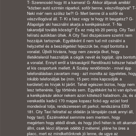
T- Szerencséd hogy itt a kamera! G- Akkor álljanak arrébb!
*közben autó szintén ráparkol, sofőr benne, vészvillogóval* T-
Neki mér' nem szólsz be?! G- Mert benne ül a sofőr és
vészvillogóval áll. T- Ki a fasz vagy te hogy itt beugatsz? G-
Állapolgár aki használni akarja a kerékpársávot. T- Na
takarodjál tovább köcsög!" És ez még kb 20 percig. City Taxi
felíratú autókban ültek. A City Taxi diszpécsere szerint nem
hozzájuk tartoznak. Egyébként ő nem tud mit csinálni a
helyzettel és a beszélgetést fejezzük be, majd bontotta a
vonalat. Újbóli hívásra, hogy nem zavarja őket, hogy
illetéktelenül használják a cégük nevét és logóját, újra bontott
a vonalat. Ennyit erről a társaságról Rendőrautó kétszer halad
el kis csoportunk mellett. A Szalay rendőrörsön - mivel épp
telefonálásban zavartam meg - azt mondta az ügyeletes, hog
inkább telefonáljak be (min. 15 perc mire kapcsolják a
kerületet) és hívjak ki járőrt. Tehát egészen biztos, hogy nem
lesz tettenérés. Így történés sem. Egyébként ha ki van építve
a kerékpársáv akkor nekem azon kötelező haladnom. Ja, és 
verekedős kedvű 170 magas kopasz fickó egy ezüst ford
mondeóval tolja, rendszeresen ott parkol, rendszáma EBX
181. City Taxi felirattal az oldalán (a lámpáján csak annyi áll,
hogy taxi). Észérvekkel semmire sem mentem, hogy
megértem hogy ebből élnek, és hogy jövő héten is ott akarna
állni, csak lécci álljanak odébb 2 méterrel, pláne ha üres a
placc, mert ez mindkettőnknek jó lenne, de ugye az