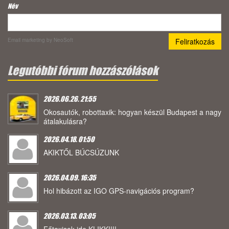
Név
Email marketing
by NeoSoft
Legutóbbi fórum hozzászólások
2026.06.26. 21:55
Okosautók, robottaxik: hogyan készül Budapest a nagy
átalakulásra?
2026.04.18. 01:50
AKIKTŐL BÚCSÚZUNK
2026.04.09. 16:35
Hol hibázott az IGO GPS-navigációs program?
2026.03.13. 03:05