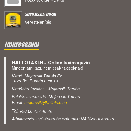
Főtaxisok ide KLIKK!!!!
2026.02.05. 06:28
Verestelenítés
Impresszum
HALLOTAXI.HU Online taximagazin
Minden ami taxi, nem csak taxisoknak!
Kiadó: Majercsik Tamás Ev.
1025 Bp. Ruthén utca 19
Kiadásért felelős: Majercsik Tamás
Felelős szerkesztő: Majercsik Tamás
Email:
majercsik@hallotaxi.hu
Tel: +36 20 457 48 46
Adatkezelési nyilvántartási számunk: NAIH-88024/2015.