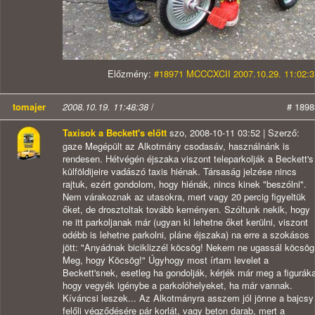
Előzmény:
#18971 MCCCXCII 2007.10.29. 11:02:3
tomajer
2008.10.19. 11:48:38
/
# 1898
Taxisok a Beckett's előtt
szo, 2008-10-11 03:52 | Szerző:
gaze Megépült az Alkotmány csodasáv, használnánk is
rendesen. Hétvégén éjszaka viszont teleparkolják a Beckett's
külföldijeire vadászó taxis hiénak. Társaság jelzése nincs
rajtuk, ezért gondolom, hogy hiénák, nincs kinek "beszólni".
Nem várakoznak az utasokra, mert vagy 20 percig figyeltük
őket, de drosztoltak tovább keményen. Szóltunk nekik, hogy
ne itt parkoljanak már (ugyan ki lehetne őket kerülni, viszont
odébb is lehetne parkolni, pláne éjszaka) na erre a szokásos
jött: "Anyádnak biciklizzél köcsög! Nekem ne ugassál köcsög
Meg, hogy Köcsög!" Úgyhogy most írtam levelet a
Beckett'snek, esetleg ha gondolják, kérjék már meg a figurák
hogy vegyék igénybe a parkolóhelyeket, ha már vannak.
Kíváncsi leszek... Az Alkotmányra asszem jól jönne a bajcsy
felőli végződésére pár korlát, vagy beton darab, mert a