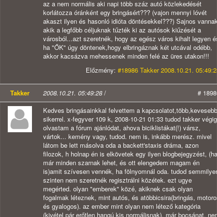
az a nem normális aki napi több száz autó közlekedését
korlátozza óránként egy bringásért??? (vajon mennyi lóvét
akaszt ilyen és hasonló idióta döntésekkel???) Sajnos vanna
akik a legfőbb céljuknak tűzték ki az autósok kiűzését a
városból...azt szeretnék, hogy az egész város kihalt legyen é
ha "ŐK" úgy döntenek,hogy elbringáznak két utcával odébb,
akkor kacsázva mehessenek minden felé az üres utakon!!!
Előzmény:
#18986 Takker 2008.10.21. 05:49:2
Takker
2008.10.21. 05:49:28
/
# 1898
Kedves bringásainkkal felvettem a kapcsolatot,több,keveseb
sikerrel. x-fegyver 109 k, 2008-10-21 01:33 tudod takker végig
olvastam a fórum ajánlódat, ahova biciklistákat(!) vársz,
vártok... kemény vagy, tudod. nem is, inkább merész. mivel
látom be lett másolva oda a backett'staxis dráma, azon
filozok, h holnap én is elkövetek egy ilyen blogbejegyzést, (h
már minden szarnak lehet, és ott elengedem magam én
is)amit szívesen vennék, ha fölnyomnál oda. tudod semmilye
szinten nem szeretnék regisztrálni közétek. ezt ugye
megérted. olyan "emberek" közé, akiknek csak olyan
fogalmak léteznek, mint autós, és atöbbicsira(bringás, motor
és gyalogos). az ember mint olyan nem létező kategória
(kivétel pár erőtlen hangú kis normálisnak). már bocsánat, n