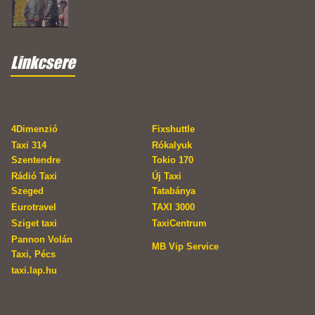
Linkcsere
4Dimenzió
Fixshuttle
Taxi 314
Rókalyuk
Szentendre
Tokio 170
Rádió Taxi
Új Taxi
Szeged
Tatabánya
Eurotravel
TAXI 3000
Sziget taxi
TaxiCentrum
Pannon Volán
MB Vip Service
Taxi, Pécs
taxi.lap.hu