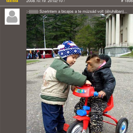
taxista
2008.10.19. 20:02:10
/
# 1898
:-)))))))) Szerintem a bicajos a te múzsád volt (álruhában)...