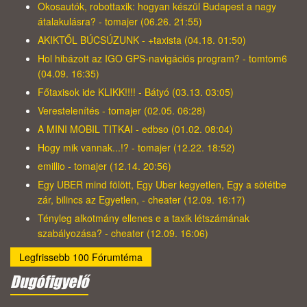
Okosautók, robottaxik: hogyan készül Budapest a nagy
átalakulásra? - tomajer (06.26. 21:55)
AKIKTŐL BÚCSÚZUNK - +taxista (04.18. 01:50)
Hol hibázott az IGO GPS-navigációs program? - tomtom6
(04.09. 16:35)
Főtaxisok ide KLIKK!!!! - Bátyó (03.13. 03:05)
Verestelenítés - tomajer (02.05. 06:28)
A MINI MOBIL TITKAI - edbso (01.02. 08:04)
Hogy mik vannak...!? - tomajer (12.22. 18:52)
emillio - tomajer (12.14. 20:56)
Egy UBER mind fölött, Egy Uber kegyetlen, Egy a sötétbe
zár, bilincs az Egyetlen, - cheater (12.09. 16:17)
Tényleg alkotmány ellenes e a taxik létszámának
szabályozása? - cheater (12.09. 16:06)
Legfrissebb 100 Fórumtéma
Dugófigyelő