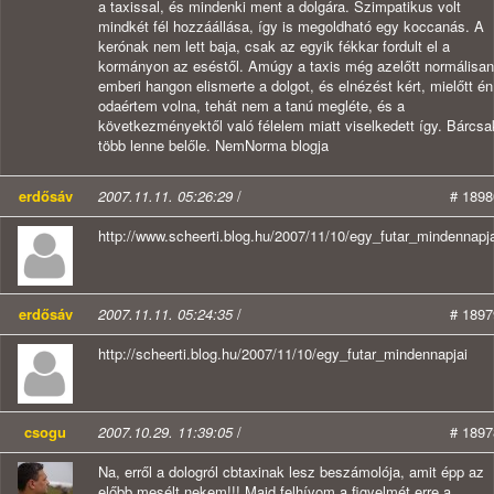
a taxissal, és mindenki ment a dolgára. Szimpatikus volt
mindkét fél hozzáállása, így is megoldható egy koccanás. A
kerónak nem lett baja, csak az egyik fékkar fordult el a
kormányon az eséstől. Amúgy a taxis még azelőtt normálisan
emberi hangon elismerte a dolgot, és elnézést kért, mielőtt én
odaértem volna, tehát nem a tanú megléte, és a
következményektől való félelem miatt viselkedett így. Bárcsa
több lenne belőle. NemNorma blogja
erdősáv
2007.11.11. 05:26:29
/
# 1898
http://www.scheerti.blog.hu/2007/11/10/egy_futar_mindennapj
erdősáv
2007.11.11. 05:24:35
/
# 1897
http://scheerti.blog.hu/2007/11/10/egy_futar_mindennapjai
csogu
2007.10.29. 11:39:05
/
# 1897
Na, erről a dologról cbtaxinak lesz beszámolója, amit épp az
előbb mesélt nekem!!! Majd felhívom a figyelmét erre a