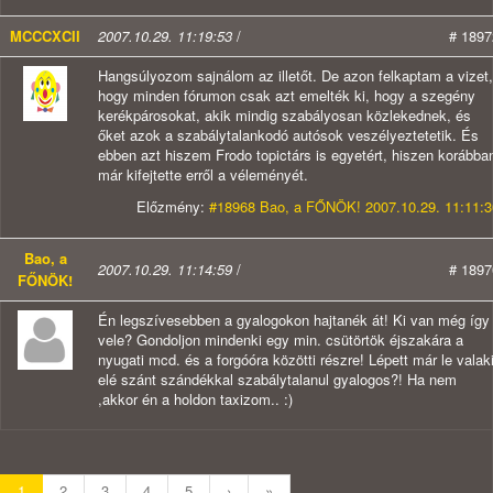
MCCCXCII
2007.10.29. 11:19:53
/
# 1897
Hangsúlyozom sajnálom az illetőt. De azon felkaptam a vizet,
hogy minden fórumon csak azt emelték ki, hogy a szegény
kerékpárosokat, akik mindig szabályosan közlekednek, és
őket azok a szabálytalankodó autósok veszélyeztetetik. És
ebben azt hiszem Frodo topictárs is egyetért, hiszen korábba
már kifejtette erről a véleményét.
Előzmény:
#18968 Bao, a FŐNÖK! 2007.10.29. 11:11:3
Bao, a
2007.10.29. 11:14:59
/
# 1897
FŐNÖK!
Én legszívesebben a gyalogokon hajtanék át! Ki van még így
vele? Gondoljon mindenki egy min. csütörtök éjszakára a
nyugati mcd. és a forgóóra közötti részre! Lépett már le valak
elé szánt szándékkal szabálytalanul gyalogos?! Ha nem
,akkor én a holdon taxizom.. :)
1
2
3
4
5
›
»