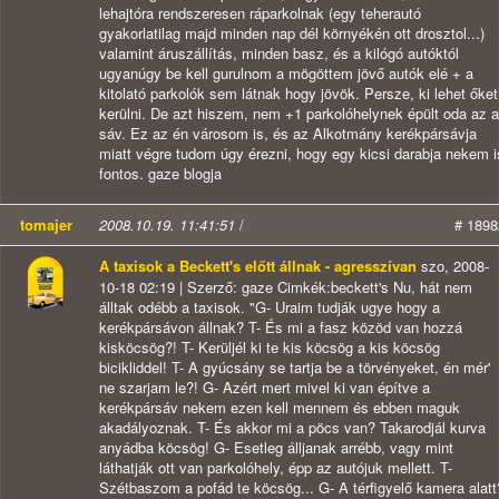
lehajtóra rendszeresen ráparkolnak (egy teherautó
gyakorlatilag majd minden nap dél környékén ott drosztol...)
valamint áruszállítás, minden basz, és a kilógó autóktól
ugyanúgy be kell gurulnom a mögöttem jövő autók elé + a
kitolató parkolók sem látnak hogy jövök. Persze, ki lehet őket
kerülni. De azt hiszem, nem +1 parkolóhelynek épült oda az a
sáv. Ez az én városom is, és az Alkotmány kerékpársávja
miatt végre tudom úgy érezni, hogy egy kicsi darabja nekem i
fontos. gaze blogja
tomajer
2008.10.19. 11:41:51
/
# 1898
A taxisok a Beckett's előtt állnak - agresszívan
szo, 2008-
10-18 02:19 | Szerző: gaze Cimkék:beckett's Nu, hát nem
álltak odébb a taxisok. "G- Uraim tudják ugye hogy a
kerékpársávon állnak? T- És mi a fasz közöd van hozzá
kisköcsög?! T- Kerüljél ki te kis köcsög a kis köcsög
bicikliddel! T- A gyúcsány se tartja be a törvényeket, én mér'
ne szarjam le?! G- Azért mert mivel ki van építve a
kerékpársáv nekem ezen kell mennem és ebben maguk
akadályoznak. T- És akkor mi a pöcs van? Takarodjál kurva
anyádba köcsög! G- Esetleg álljanak arrébb, vagy mint
láthatják ott van parkolóhely, épp az autójuk mellett. T-
Szétbaszom a pofád te köcsög... G- A térfigyelő kamera alatt