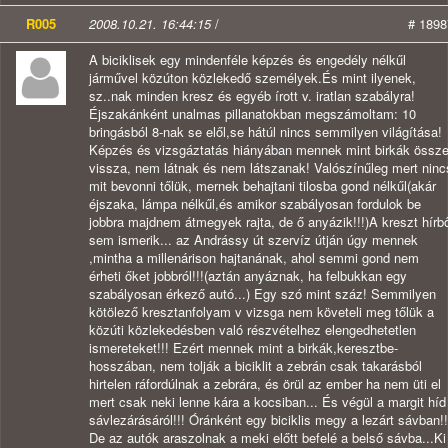
R005
2008.10.21. 16:44:15
/
# 1898
A biciklisek egy mindenféle képzés és engedély nélkűl
járművel közúton közlekedő személyek.És mint ilyenek,
sz..nak minden kresz és egyéb írott v. iratlan szabályra!
Éjszakánként unalmas pillanatokban megszámoltam: 10
bringásból 8-nak se elől,se hátúl nincs semmilyen világítása!
Képzés és vizsgáztatás hiányában mennek mint birkák össz
vissza, nem látnak és nem látszanak! Valószínűleg mert ninc
mit bevonni tőlük, mernek behajtani tilosba gond nélkűl(akár
éjszaka, lámpa nélkűl,és amikor szabályosan fordulok be
jobbra majdnem átmegyek rajta, de ő anyázik!!!)A kreszt hírb
sem ismerik... az Andrássy út szervíz útján úgy mennek
,mintha a millenárison hajtanának, ahol semmi gond nem
érheti őket jobbról!!!(aztán anyáznak, ha felbukkan egy
szabályosan érkező autó...) Egy szó mint száz! Semmilyen
kötölező kresztanfolyam v vizsga nem követeli meg tőlük a
közúti közlekedésben való részvételhez elengedhetetlen
ismereteket!!! Ezért mennek mint a birkák,keresztbe-
hosszában, nem tolják a biciklit a zebrán csak takarásból
hirtelen ráfordúlnak a zebrára, és örül az ember ha nem üti el
mert csak neki lenne kára a kocsiban... És végül a margit híd
sávlezárásáról!!! Óránként egy biciklis megy a lezárt sávban!!
De az autók araszolnak a meki előtt befelé a belső sávba...Ki