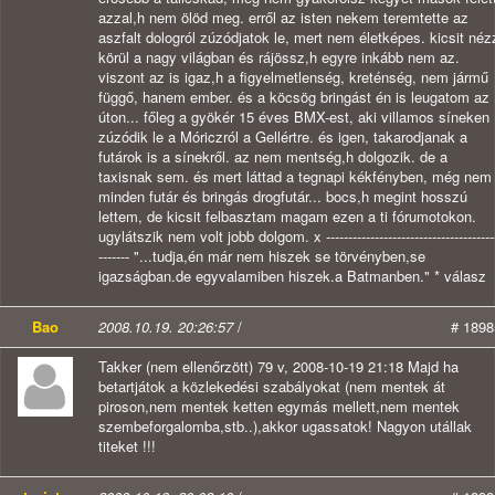
azzal,h nem ölöd meg. erről az isten nekem teremtette az
aszfalt dologról zúzódjatok le, mert nem életképes. kicsit néz
körül a nagy világban és rájössz,h egyre inkább nem az.
viszont az is igaz,h a figyelmetlenség, kreténség, nem jármű
függő, hanem ember. és a köcsög bringást én is leugatom az
úton... főleg a gyökér 15 éves BMX-est, aki villamos síneken
zúzódik le a Móriczról a Gellértre. és igen, takarodjanak a
futárok is a sínekről. az nem mentség,h dolgozik. de a
taxisnak sem. és mert láttad a tegnapi kékfényben, még nem
minden futár és bringás drogfutár... bocs,h megint hosszú
lettem, de kicsit felbasztam magam ezen a ti fórumotokon.
ugylátszik nem volt jobb dolgom. x --------------------------------------
------- "...tudja,én már nem hiszek se törvényben,se
igazságban.de egyvalamiben hiszek.a Batmanben." * válasz
Bao
2008.10.19. 20:26:57
/
# 1898
Takker (nem ellenőrzött) 79 v, 2008-10-19 21:18 Majd ha
betartjátok a közlekedési szabályokat (nem mentek át
piroson,nem mentek ketten egymás mellett,nem mentek
szembeforgalomba,stb..),akkor ugassatok! Nagyon utállak
titeket !!!