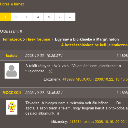
Ugrás a hírhez
1
2
3
4
5
›
»
Oldalszám: 6
Témakörök
>
Hírek fórumai
> Egy sáv a bicikliseké a Margit hídon
A hozzászóláshoz be kell jelentkezne
taxista
2008.10.23. 10:25:57
/
# 1898
A talált tárgyak közül való. "Valamiért" nem jelentkezett a
tulajdonosa... ;-)
Előzmény:
#18988 MCCCXCII 2008.10.22. 13:45:5
MCCCXCII
2008.10.22. 13:45:58
/
# 1898
Tévedsz! A bicajos nem a múzsám volt álruhában. .... De
azóta is azon törön a fejem, hogy hogyan került a bitokodba a
családi albumunk.:))
Előzmény:
#18984 taxista 2008.10.19. 20:02:1