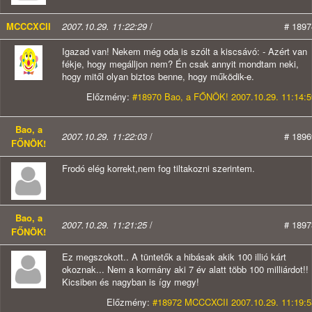
MCCCXCII
2007.10.29. 11:22:29
/
# 1897
Igazad van! Nekem még oda is szólt a kiscsávó: - Azért van
fékje, hogy megálljon nem? Én csak annyit mondtam neki,
hogy mitől olyan biztos benne, hogy működik-e.
Előzmény:
#18970 Bao, a FŐNÖK! 2007.10.29. 11:14:5
Bao, a
2007.10.29. 11:22:03
/
# 1896
FŐNÖK!
Frodó elég korrekt,nem fog tiltakozni szerintem.
Bao, a
2007.10.29. 11:21:25
/
# 1897
FŐNÖK!
Ez megszokott.. A tüntetők a hibásak akik 100 illió kárt
okoznak... Nem a kormány aki 7 év alatt több 100 milliárdot!!
Kicsiben és nagyban is így megy!
Előzmény:
#18972 MCCCXCII 2007.10.29. 11:19:5