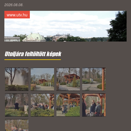
2026.08.08.
www.utv.hu
Utoljára feltöltött képek