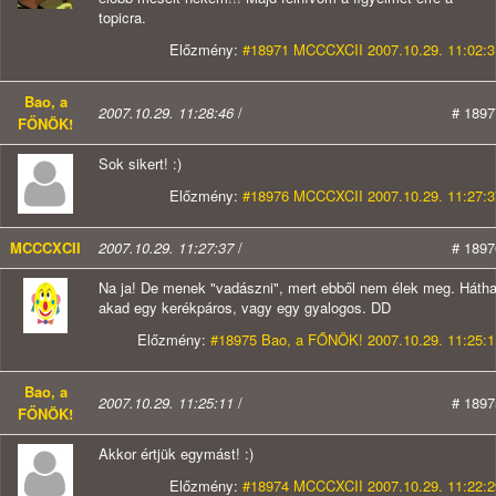
topicra.
Előzmény:
#18971 MCCCXCII 2007.10.29. 11:02:3
Bao, a
2007.10.29. 11:28:46
/
# 1897
FŐNÖK!
Sok sikert! :)
Előzmény:
#18976 MCCCXCII 2007.10.29. 11:27:3
MCCCXCII
2007.10.29. 11:27:37
/
# 1897
Na ja! De menek "vadászni", mert ebből nem élek meg. Háth
akad egy kerékpáros, vagy egy gyalogos. DD
Előzmény:
#18975 Bao, a FŐNÖK! 2007.10.29. 11:25:1
Bao, a
2007.10.29. 11:25:11
/
# 1897
FŐNÖK!
Akkor értjük egymást! :)
Előzmény:
#18974 MCCCXCII 2007.10.29. 11:22:2