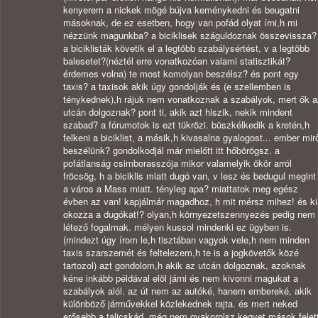
kenyerem a nickek mögé bújva keménykedni és beugatni
másoknak, de ez esetben, hogy van pofád olyat írni,h mi
nézzünk magunkba? a biciklisek száguldoznak összevissza?
a biciklisták követik el a legtöbb szabálysértést, v a legtöbb
balesetet?(néztél erre vonatkozóan valami statisztikát?
érdemes volna) te most komolyan beszélsz? és pont egy
taxis? a taxisok akik úgy gondolják és (e szellemben is
ténykednek),h rájuk nem vonatkoznak a szabályok, mert ők a
utcán dolgoznak? pont ti, akik azt hiszik, nekik mindent
szabad? a fórumotok is ezt tükrözi. büszkélkedik a kretén,h
felkeni a biciklist, a másik,h kivasalna gyalogost... ember mir
beszélünk? gondolkodjál már mielőtt itt hőbörögsz. a
pofátlanság csimborasszója mikor valamelyik ökör arról
fröcsög, h a biciklis miatt dugó van, v lesz és bedugul megint
a város a Mass miatt. tényleg apa? miattatok meg egész
évben az van! kapjálmár magadhoz, h mit mérsz mihez! és ki
okozza a dugókat!? olyan,h környezetszennyezés pedig nem
létező fogalmak. mélyen kussol mindenki ez ügyben is.
(mindezt úgy írom le,h tisztában vagyok vele,h nem minden
taxis szarszemét és feltelezem,h te is a jogkövetők közé
tartozol) azt gondolom,h akik az utcán dolgoznak, azoknak
kéne inkább példával elöl járni és nem kivonni magukat a
szabályok alól. az út nem az autóké, hanem embereké, akik
különböző járművekkel közlekednek rajta. és mert neked
erősebb a talicskád, még nem gyakorolsz kegyet mások felett