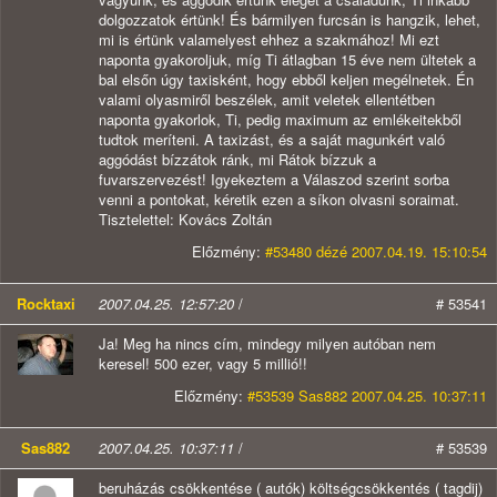
dolgozzatok értünk! És bármilyen furcsán is hangzik, lehet,
mi is értünk valamelyest ehhez a szakmához! Mi ezt
naponta gyakoroljuk, míg Ti átlagban 15 éve nem ültetek a
bal elsőn úgy taxisként, hogy ebből keljen megélnetek. Én
valami olyasmiről beszélek, amit veletek ellentétben
naponta gyakorlok, Ti, pedig maximum az emlékeitekből
tudtok meríteni. A taxizást, és a saját magunkért való
aggódást bízzátok ránk, mi Rátok bízzuk a
fuvarszervezést! Igyekeztem a Válaszod szerint sorba
venni a pontokat, kéretik ezen a síkon olvasni soraimat.
Tisztelettel: Kovács Zoltán
Előzmény:
#53480 dézé 2007.04.19. 15:10:54
Rocktaxi
2007.04.25. 12:57:20
/
# 53541
Ja! Meg ha nincs cím, mindegy milyen autóban nem
keresel! 500 ezer, vagy 5 millió!!
Előzmény:
#53539 Sas882 2007.04.25. 10:37:11
Sas882
2007.04.25. 10:37:11
/
# 53539
beruházás csökkentése ( autók) költségcsökkentés ( tagdij)