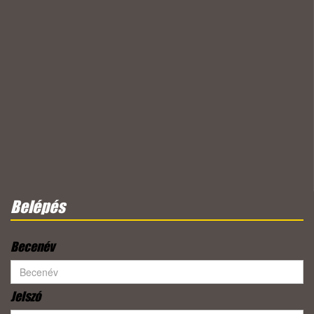
Belépés
Becenév
Jelszó