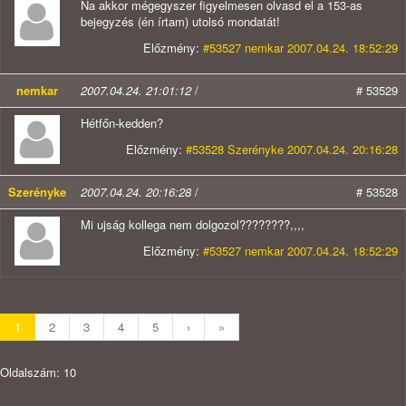
Na akkor mégegyszer figyelmesen olvasd el a 153-as
bejegyzés (én írtam) utolsó mondatát!
Előzmény:
#53527 nemkar 2007.04.24. 18:52:29
nemkar
2007.04.24. 21:01:12
/
# 53529
Hétfőn-kedden?
Előzmény:
#53528 Szerényke 2007.04.24. 20:16:28
Szerényke
2007.04.24. 20:16:28
/
# 53528
Mi ujság kollega nem dolgozol????????,,,,
Előzmény:
#53527 nemkar 2007.04.24. 18:52:29
1
2
3
4
5
›
»
Oldalszám: 10