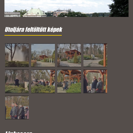
Utoljára feltöltött képek