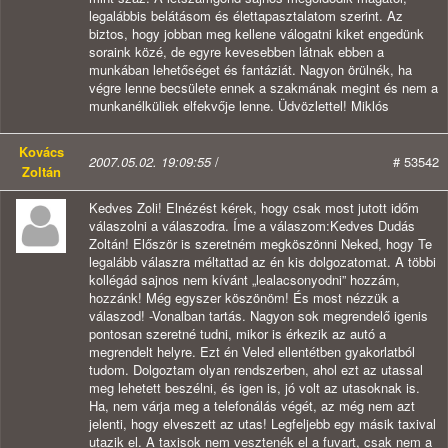
legalábbis belátásom és élettapasztalatom szerint. Az
biztos, hogy jobban meg kellene válogatni kiket engedünk
soraink közé, de egyre kevesebben látnak ebben a
munkában lehetőséget és fantáziát. Nagyon örülnék, ha
végre lenne becsülete ennek a szakmának megint és nem a
munkanélküliek elfekvője lenne. Üdvözlettel! Miklós
Kovács
2007.05.02. 19:09:55
/
# 53542
Zoltán
Kedves Zoli! Elnézést kérek, hogy csak most jutott időm
válaszolni a válaszodra. Íme a válaszom:Kedves Dudás
Zoltán! Először is szeretném megköszönni Neked, hogy Te
legalább válaszra méltattad az én kis dolgozatomat. A többi
kollégád sajnos nem kívánt „lealacsonyodni” hozzám,
hozzánk! Még egyszer köszönöm! És most nézzük a
válaszod! -Vonalban tartás. Nagyon sok megrendelő igenis
pontosan szeretné tudni, mikor is érkezik az autó a
megrendelt helyre. Ezt én Veled ellentétben gyakorlatból
tudom. Dolgoztam olyan rendszerben, ahol ezt az utassal
meg lehetett beszélni, és igen is, jó volt az utasoknak is.
Ha, nem várja meg a telefonálás végét, az még nem azt
jelenti, hogy elveszett az utas! Legfeljebb egy másik taxival
utazik el. A taxisok nem vesztenék el a fuvart, csak nem a