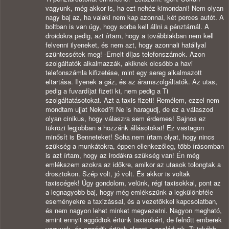
vagyunk, még akkor is, ha ezt nehéz kimondani! Nem olyan
nagy baj az, ha valaki nem kap azonnal, két perces autót. A
boltban is van úgy, hogy sorba kell állni a pénztárnál. A
droidokra pedig, azt írtam, hogy a továbbiakban nem kell
felvenni ilyeneket, és nem azt, hogy azonnali hatállyal
szüntessétek meg! -Emelt díjas telefonszámok. Azon
szolgáltatók alkalmazzák, akiknek olcsóbb a havi
telefonszámla kifizetése, mint egy sereg alkalmazott
eltartása. Ilyenek a gáz, és az áramszolgáltatók. Az utas,
pedig a fuvardíjat fizeti ki, nem pedig a Ti
szolgáltatásotokat. Azt a taxis fizeti! Remélem, ezzel nem
mondtam ujjat Neked?! Ne is haragudj, de ez a válaszod
olyan cinikus, hogy válaszra sem érdemes! Sajnos ez
tükrözi legjobban a hozzánk állásotokat! Ez vastagon
minősít is Benneteket! Soha nem írtam olyat, hogy nincs
szükség a munkátokra, éppen ellenkezőleg, több írásomban
is azt írtam, hogy az irodákra szükség van! Én még
emlékszem azokra az időkre, amikor az utasok tolongtak a
drosztokon. Szép volt, jó volt. És akkor is voltak
taxiscégek! Úgy gondolom, velünk, régi taxisokkal, pont az
a legnagyobb baj, hogy még emlékszünk a legkülönbféle
eseményekre a taxizással, és a vezetőkkel kapcsolatban,
és nem nagyon lehet minket megvezetni. Nagyon megható,
amint ennyit aggódtok értünk taxisokért, de felnőtt emberek
vagyunk, és aggódik értünk eleget a családunk, Ti inkább