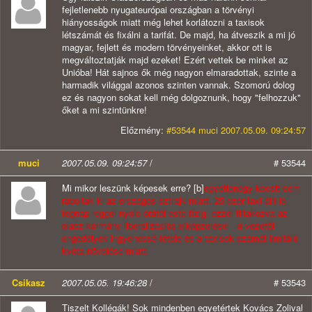
fejletlenebb nyugateurópai országban a törvényi
hiányosságok miatt még lehet korlátozni a taxisok
létszámát és fixálni a tarifát. De majd, ha átveszik a mi jó
magyar, fejlett és modern törvényeinket, akkor ott is
megváltoztatják majd ezeket! Ezért vettek be minket az
Unióba! Hát sajnos ők még nagyon elmaradottak, szinte a
harmadik világgal azonos szinten vannak. Szomorú dolog
ez és nagyon sokat kell még dolgoznunk, hogy "felhozzuk"
őket a mi szintünkre!
Előzmény:
#53544 muci 2007.05.09. 09:24:57
muci
2007.05.09. 09:24:57
/
# 53544
Mi mikor leszünk képesek erre?
[b]
egyetlenegy kocsit sem
raboltak ki az országos sztrájk miatt. 25 ezer taxi állt le
tegnap reggel nyolc órától este tízig, ezzel tiltakozva az
olasz kormány liberalizációs elképzelései - a vezetői
engedélyek ingyenessé tétele és a taxisok számát limitáló
kvóta növelése miatt.
Csikasz
2007.05.05. 19:46:28
/
# 53543
Tiszelt Kollégák! Sok mindenben egyetértek Kovács Zolival