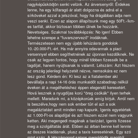
nagyképűsködjön senki velünk. Az árversenyről: Érdekes
lenne, ha egy kőfaragó ár alatt dolgozna és adná el a
sírköveket azzal a jelszóval, hogy ha drágábban adja nem
veszi senki. Ezen az alapon állapítsunk meg egy 50Ft.-/km-
es tarifát, akkor biztosan többen ülnek be hozzánk.
Nevetséges. Szakmai továbbképzés: No igen! Ebben
lehetne szerepe a "fuvarszervező" irodáknak.
Természetesen nem egy újabb lehúzásra gondolok
10.-20.000-Ft.-ért. Ha már annyira odavannak a piaci
versennyel ebben segíthetnének az újonnan kezdőknek. Ne
csak az legyen fontos, hogy minél többen fizessék be a
tagdíjat, hanem nyújtsanak is valamit. Létszám: Azt hiszem
az ország jelenlegi helyzetét nézve, nemsokára ez nem
lesz gond. Kérdem én: Ki lesz az a fiatalember aki
bevállalja a napi 14-16 órás munkaidőt szabadnap nélkül
éveken át a megélhetéshez éppen elegendő keresetért.
Hová lesznek a nyugdíjas korú "öreg csókák" ilyen terhek
mellett. Maradunk mi, a középkorúak amíg bírjuk. Arról nem
is beszélve,hogy nem sok ember tűri el azt a sok
megaláztatást amit minden nap kapunk. Igenis egyetértek
az 1.000-Ft-os alapdíjjal és azt hiszem ezzel nem vagyunk
ketten. Aki megengedi magának a taxizást, igenis fizesse
meg a szolgáltatás árát. Ebben az árban benne kell lennie
az összes kiadásnak, plusz a taxis keresetének. Egy szó
mint száz. A létszámgond sajnos megoldódik magától,