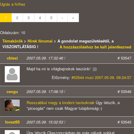
Ugrás a hírhez
1
2
3
4
5
›
»
Oldalszám: 10
Témakörök
>
Hírek fórumai
> A gondolat megszületésétől, a
VISZONTLÁTÁSIG !
A hozzászóláshoz be kell jelentkezned
cbtaxi
2007.05.09. 17:32:46
/
# 53547
Majd ha mi is világbajnokok leszünk! :)))
Előzmény:
#53544 muci 2007.05.09. 09:24:57
csogu
2007.05.09. 17:08:15
/
# 53546
Rosszabbul megy a londoni taxisoknak
Úgy látszik, a
"picsogás" nem csak Magyar tulajdonság:-)
forest95
2007.05.09. 15:02:53
/
# 53545
Úgy látszik Olaszországban és más nálunk sokkal