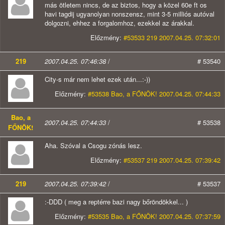
más ötletem nincs, de az biztos, hogy a közel 60e ft os
havi tagdij ugyanolyan nonszensz, mint 3-5 milliós autóval
dolgozni, ehhez a forgalomhoz, ezekkel az árakkal.
Előzmény:
#53533 219 2007.04.25. 07:32:01
219
2007.04.25. 07:46:38
/
# 53540
City-s már nem lehet ezek után...:-))
Előzmény:
#53538 Bao, a FŐNÖK! 2007.04.25. 07:44:33
Bao, a
2007.04.25. 07:44:33
/
# 53538
FŐNÖK!
Aha. Szóval a Csogu zónás lesz.
Előzmény:
#53537 219 2007.04.25. 07:39:42
219
2007.04.25. 07:39:42
/
# 53537
:-DDD ( meg a reptérre bazi nagy bőröndökkel... )
Előzmény:
#53535 Bao, a FŐNÖK! 2007.04.25. 07:37:59