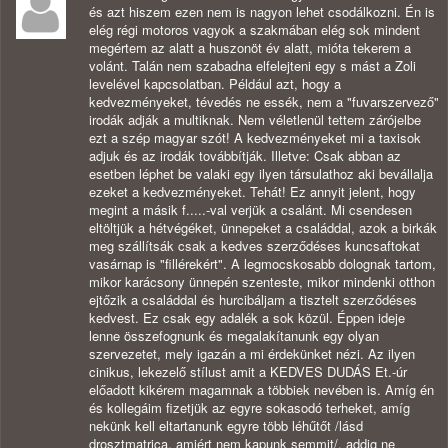
és azt hiszem ezen nem is nagyon lehet csodálkozni. Én is
elég régi motoros vagyok a szakmában elég sok mindent
megértem az alatt a huszonöt év alatt, mióta tekerem a
volánt. Talán nem szabadna elfelejteni egy s mást a Zoli
levelével kapcsolatban. Például azt, hogy a
kedvezményeket, tévedés ne essék, nem a "fuvarszervező"
irodák adják a multiknak. Nem véletlenül tettem zárójelbe
ezt a szép magyar szót! A kedvezményeket mi a taxisok
adjuk és az irodák továbbítják. Illetve: Csak abban az
esetben léphet be valaki egy ilyen társulathoz aki bevállalja
ezeket a kedvezményeket. Tehát! Ez annyit jelent, hogy
megint a másik f.....-val verjük a csalánt. Mi csendesen
eltöltjük a hétvégéket, ünnepeket a családdal, azok a birkák
meg szállítsák csak a kedves szerződéses kuncsaftokat
vasárnap is "fillérekért". A legmocskosabb dolognak tartom,
mikor karácsony ünnepén szenteste, mikor mindenki otthon
ejtőzik a családdal és hurcibáljam a tisztelt szerződéses
kedvest. Ez csak egy adalék a sok közül. Éppen ideje
lenne összefognunk és megalakítanunk egy olyan
szervezetet, mely igazán a mi érdekünket nézi. Az ilyen
cinikus, lekezelő stílust amit a KEDVES DUDÁS Et.-úr
előadott kikérem magamnak a többiek nevében is. Amíg én
és kollegáim fizetjük az egyre sokasodó terheket, amíg
nekünk kell eltartanunk egyre több léhűtőt /lásd
drosztmatrica, amiért nem kapunk semmit/, addig ne