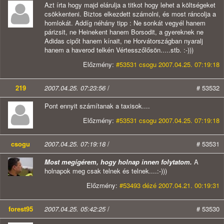
Azt írta hogy majd elárulja a titkot hogy lehet a költségeket
csökkenteni. Biztos elkezdett számolni, és most ráncolja a
homlokát. Addíg néhány tipp : Ne sonkát vegyél hanem
párizsit, ne Heinekent hanem Borsodit, a gyereknek ne
Adidas cipőt hanem kínait, ne Horvátországban nyaralj
hanem a haverod telkén Vértesszőlősön.....stb. :-)))
Előzmény:
#53531 csogu 2007.04.25. 07:19:18
219
2007.04.25. 07:23:56
/
# 53532
Pont ennyit számítanak a taxisok....
Előzmény:
#53531 csogu 2007.04.25. 07:19:18
csogu
2007.04.25. 07:19:18
/
# 53531
Most megígérem, hogy holnap innen folytatom.
A
holnapok meg csak telnek és telnek....:-)))
Előzmény:
#53493 dézé 2007.04.21. 00:19:31
forest95
2007.04.25. 05:42:25
/
# 53530