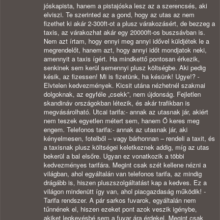
jóskapista, hanem a pistajóska lesz az a szerencsés, aki
elviszi. Te szerinted az a gond, hogy az utas az nem
fizethet ki akár 2-300ft-ot a plusz várakozásért, de bezzeg a
taxis, az várakozhat akár egy 20000ft-os buszsávban is.
Nem azt írtam, hogy ennyi meg annyi idővel küldjétek le a
megrendelőt, hanem azt, hogy annyi időt mondjatok neki,
amennyit a taxis ígért. Ha mindkettő pontosan érkezik,
senkinek sem kerül semennyi plusz költségbe. Aki pedig
késik, az fizessen! Mi is fizetünk, ha késünk! Ugye!? -
Elvtelen kedvezmények. Kicsit utána nézhetnél szakmai
dolgoknak, az egyféle „csekk”, nem újdonság. Fejletlen
skandináv országokban létezik, és akár trafikban is
megvásárolható. Utcai tarifa:- annak az utasnak jár, akiért
nem teszek egyetlen métert sem, hanem Ő keres meg
engem. Telefonos tarifa:- annak az utasnak jár, aki
kényelmesen, fotelből – vagy bárhonnan – rendeli a taxit, és
a taxisnak plusz költségei keletkeznek addig, míg az utas
bekerül a bal elsőre. Ugyan ez vonatkozik a többi
kedvezményes tarifára. Megint csak szét kellene nézni a
világban, ahol egyáltalán van telefonos tarifa, az mindig
drágább is, hiszen pluszszolgáltatást kap a kedves. Ez a
világon mindenütt így van, ahol piacgazdaság működik! -
Tarifa rendszer. A pár sarkos fuvarok, egyáltalán nem
tűnnének el, hiszen ezeket pont azok veszik igénybe,
akiket legkevésbé sem a fuvar ára érdekel. Megint csak