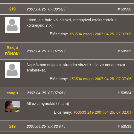
219
2007.04.25. 07:38:52
/
# 53536
Látod, kis buta vállalkozó, mennyivel csökkenttek a
költségeid ? :-))
Előzmény:
#53534 csogu 2007.04.25. 07:37:05
Bao, a
2007.04.25. 07:37:59
/
# 53535
FŐNÖK!
Napközben dolgozol,strandra viszel ki illetve onnan haza
embereket.
Előzmény:
#53534 csogu 2007.04.25. 07:37:05
csogu
2007.04.25. 07:37:05
/
# 53534
Mi az a nyaralás??...:-)))
Előzmény:
#53533 219 2007.04.25. 07:32:01
219
2007.04.25. 07:32:01
/
# 53533