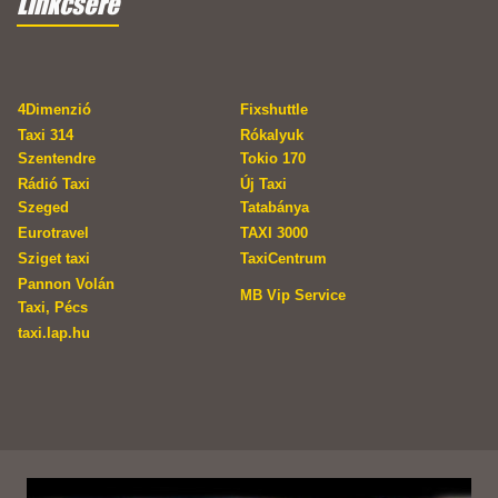
Linkcsere
4Dimenzió
Fixshuttle
Taxi 314
Rókalyuk
Szentendre
Tokio 170
Rádió Taxi
Új Taxi
Szeged
Tatabánya
Eurotravel
TAXI 3000
Sziget taxi
TaxiCentrum
Pannon Volán
MB Vip Service
Taxi, Pécs
taxi.lap.hu