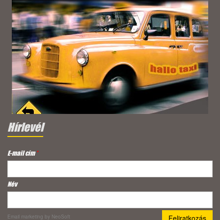
Hírlevél
E-mail cím
*
Név
Email marketing
by NeoSoft