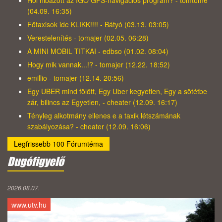
Hol hibázott az IGO GPS-navigációs program? - tomtom6
(04.09. 16:35)
Főtaxisok ide KLIKK!!!! - Bátyó (03.13. 03:05)
Verestelenítés - tomajer (02.05. 06:28)
A MINI MOBIL TITKAI - edbso (01.02. 08:04)
Hogy mik vannak...!? - tomajer (12.22. 18:52)
emillio - tomajer (12.14. 20:56)
Egy UBER mind fölött, Egy Uber kegyetlen, Egy a sötétbe
zár, bilincs az Egyetlen, - cheater (12.09. 16:17)
Tényleg alkotmány ellenes e a taxik létszámának
szabályozása? - cheater (12.09. 16:06)
Legfrissebb 100 Fórumtéma
Dugófigyelő
2026.08.07.
www.utv.hu