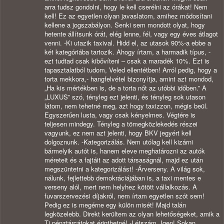
arra tudsz gondolni, hogy le kell cserélni az órákat! Nem
kell! Ez az egyetlen olyan javaslatom, amihez módosítani
kellene a jogszabályon. Senki sem mondott olyat, hogy
hetente állítsunk órát, elég lenne, fél, vagy egy éves átlagot
venni. -Ki utazik taxival. Hidd el, az utasok 90%-a ebbe a
két kategóriába tartozik. Ahogy írtam, a harmadik típus, -
ezt tudtad csak kibővíteni – csak a maradék 10%. Ezt is
tapasztalatból tudom, Veled ellentétben! Arról pedig, hogy a
torta mekkora,- hangfelvétel bizonyítja, amint azt mondod,
„Ha kis mértékben is, de a torta nőt az utóbbi időben.” A
„LUXUS” szó, tényleg ezt jelenti, és tényleg sok utason
látom, nem tehetné meg, azt hogy taxizzon, mégis beül.
Egyszerűen lusta, vagy csak kényelmes. Végtére is
teljesen mindegy. Tényleg a tömegközlekedés részei
vagyunk, ez nem azt jelenti, hogy BKV jegyért kell
dolgoznunk. -Kategorizálás. Nem utólag kell kizárni
bármelyik autót is, hanem eleve meghatározni az autók
méreteit és a fajtáit az adott társaságnál, majd ez után
megszüntetni a kategorizálást! -Árverseny. A világ sok,
nálunk, fejlettebb demokráciájában is, a taxi mentes e
verseny alól, mert nem helyhez kötött vállalkozás. A
fuvarszervezési díjakról, nem írtam egyetlen szót sem!
Pedig ez is megérne egy külön misét! Majd talán
legközelebb. Direkt kerültem az olyan lehetőségeket, amik a
Ti pénztárcátokat érinthetné! -Létszám. Igen! Sokan