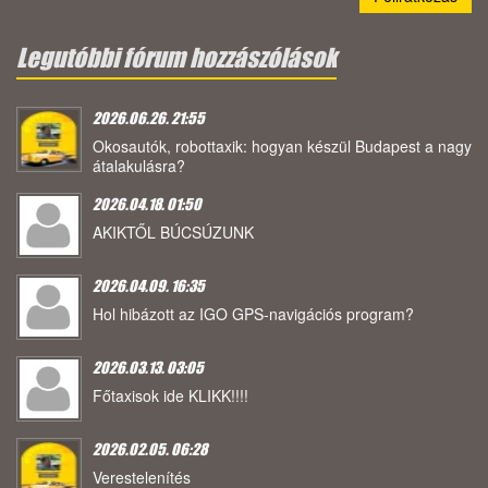
Legutóbbi fórum hozzászólások
2026.06.26. 21:55
Okosautók, robottaxik: hogyan készül Budapest a nagy
átalakulásra?
2026.04.18. 01:50
AKIKTŐL BÚCSÚZUNK
2026.04.09. 16:35
Hol hibázott az IGO GPS-navigációs program?
2026.03.13. 03:05
Főtaxisok ide KLIKK!!!!
2026.02.05. 06:28
Verestelenítés