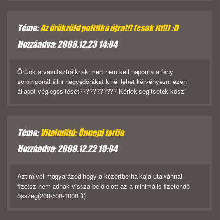
Téma:
Az örökzöld politika újra!!! (csak itt!!) :D
Hozzáadva: 2008.12.23 14:04
Örülök a vasutsztrájknak mert nem kell naponta a fény
soromponál állni negyedórákat kinél lehet kérvényezni ezen
állapot véglegesitését??????????? Kérlek segitsetek köszi
Téma:
Vitaindító: Ünnepi tarifa
Hozzáadva: 2008.12.22 19:04
Azt mivel magyarázod hogy a közértbe ha kaja utalvánnal
fizetsz nem adnak vissza belöle ott az a minimális fizetendő
összeg(200-500-1000 ft)