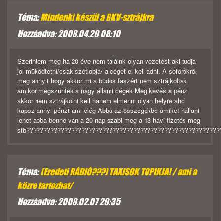
Téma:
Mindenki készül a BKV-sztrájkra
Hozzáadva: 2008.04.20 08:10
Szerintem meg ha 20 éve nem találnk olyan vezetést aki tudja
jol müködtetni/csak szétlopja/ a céget el kell adni. A soförökröl
meg annyit hogy akkor mi a büdös faszért nem sztrájkoltak
amikor megszüntek a nagy állami cégek Meg kevés a pénz
akkor nem sztrájkolni kell hanem elmenni olyan helyre ahol
kapsz annyi pénzt ami elég Abba az összegekbe amiket hallani
lehet abba benne van a 20 nap szabi meg a 13 havi fizetés meg
stb????????????????????????????????????????????????????????
Téma:
(Eredeti RÁDIÓ???) TAXISOK TOPIKJA! / ami a
közre tartozhat/
Hozzáadva: 2008.02.07 20:35