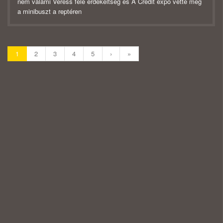
nem valami Veress féle érdekeltség és A Credit expo vette meg
a minibuszt a reptéren
1
2
3
4
5
›
»