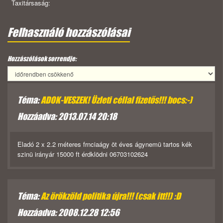
Taxitársaság:
Felhasználó hozzászólásai
Hozzászólások sorrendje:
Téma:
ADOK-VESZEK! Üzleti céllal fizetős!!! bocs:-)
Hozzáadva: 2013.07.14 20:18
Eladó 2 x 2.2 méteres frnciaágy öt éves ágynemü tartos kék
szinü irányár 15000 ft érdklödni 06703102624
Téma:
Az örökzöld politika újra!!! (csak itt!!) :D
Hozzáadva: 2008.12.28 12:56