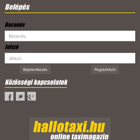
Belépés
Becenév
Jelszó
Bejelentkezés
Regisztráció
Közösségi kapcsolatok