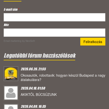
E-mail cím
*
Név
Email marketing
by NeoSoft
Legutóbbi fórum hozzászólások
2026.06.26. 21:55
Okosautók, robottaxik: hogyan készül Budapest a nagy
átalakulásra?
2026.04.18. 01:50
AKIKTŐL BÚCSÚZUNK
2026.04.09. 16:35