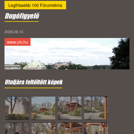
Legfrissebb 100 Fórumtéma
Dugófigyelő
2026.08.10.
www.utv.hu
Utoljára feltöltött képek