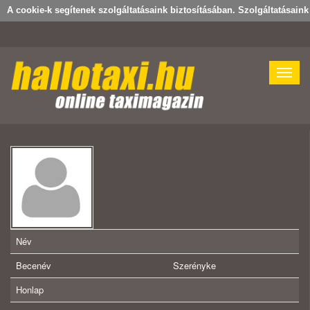
A cookie-k segítenek szolgáltatásaink biztosításában. Szolgáltatásain
Toggle
naviga
Név
Becenév
Szerényke
Honlap