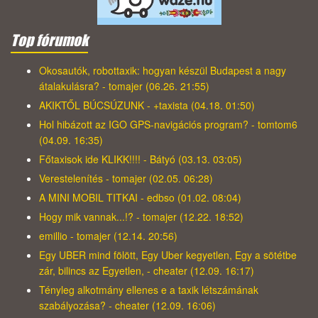
Top fórumok
Okosautók, robottaxik: hogyan készül Budapest a nagy
átalakulásra? - tomajer (06.26. 21:55)
AKIKTŐL BÚCSÚZUNK - +taxista (04.18. 01:50)
Hol hibázott az IGO GPS-navigációs program? - tomtom6
(04.09. 16:35)
Főtaxisok ide KLIKK!!!! - Bátyó (03.13. 03:05)
Verestelenítés - tomajer (02.05. 06:28)
A MINI MOBIL TITKAI - edbso (01.02. 08:04)
Hogy mik vannak...!? - tomajer (12.22. 18:52)
emillio - tomajer (12.14. 20:56)
Egy UBER mind fölött, Egy Uber kegyetlen, Egy a sötétbe
zár, bilincs az Egyetlen, - cheater (12.09. 16:17)
Tényleg alkotmány ellenes e a taxik létszámának
szabályozása? - cheater (12.09. 16:06)