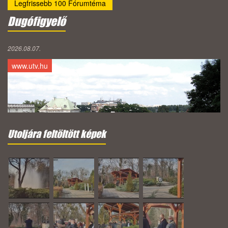
Legfrissebb 100 Fórumtéma
Dugófigyelő
2026.08.07.
www.utv.hu
Utoljára feltöltött képek