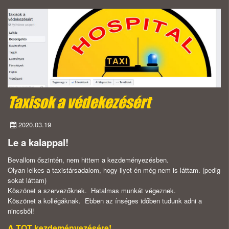
Taxisok a védekezésért
2020.03.19
Le a kalappal!
Bevallom őszintén, nem hittem a kezdeményezésben.
Olyan lelkes a taxistársadalom, hogy ilyet én még nem is láttam. (pedig
sokat láttam)
Köszönet a szervezőknek. Hatalmas munkát végeznek.
Köszönet a kollégáknak. Ebben az ínséges időben tudunk adni a
nincsből!
A TOT kezdeményezésére!