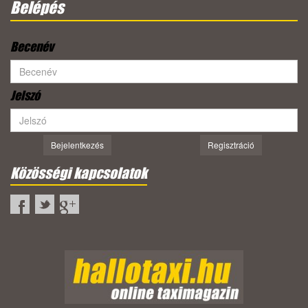
Belépés
Becenév
Jelszó
Bejelentkezés
Regisztráció
Közösségi kapcsolatok