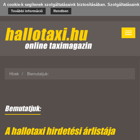
A cookie-k segítenek szolgáltatásaink biztosításában. Szolgáltatásain
További információ
Rendben
Toggle
naviga
Hírek
Bemutatjuk:
Bemutatjuk:
A hallotaxi hirdetési árlistája