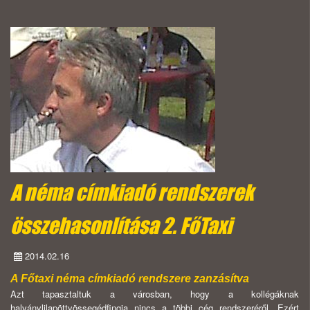
A néma címkiadó rendszerek
összehasonlítása 2. FőTaxi
2014.02.16
A Főtaxi néma címkiadó rendszere zanzásítva
Azt tapasztaltuk a városban, hogy a kollégáknak
halványlilapöttyössegédfingja nincs a többi cég rendszeréről. Ezért