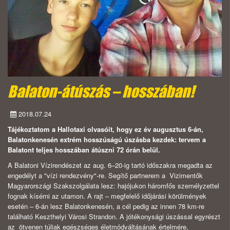
Balaton-átúszás – hosszában!
2018.07.24
Tájékoztatom a Hallotaxi olvasóit, hogy ez év augusztus 6-án,
Balatonkenesén extrém hosszúságú úszásba kezdek: tervem a
Balatont teljes hosszában átúszni 72 órán belül.
A Balatoni Vízirendészet az aug. 6–20-ig tartó időszakra megadta az
engedélyt a "vízi rendezvény"-re. Segítő partnerem a Vizimentők
Magyarországi Szakszolgálata lesz: hajójukon háromfős személyzettel
fognak kísérni az utamon. A rajt – megfelelő időjárási körülmények
esetén – 6-án lesz Balatonkenesén, a cél pedig az innen 78 km-re
található Keszthelyi Városi Strandon. A jótékonysági úszással egyrészt
az ötvenen túliak egészséges életmódváltásának értelmére,