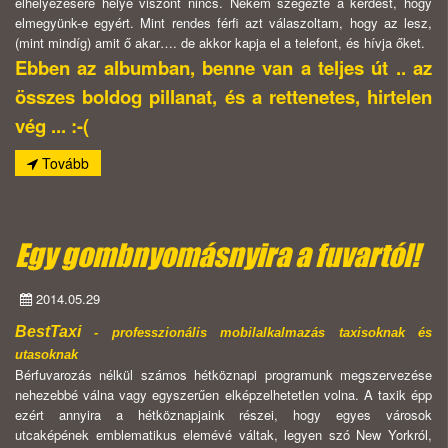
elhelyezésére helye viszont nincs. Nekem szegezte a kérdést, hogy
elmegyünk-e egyért. Mint rendes férfi azt válaszoltam, hogy az lesz,
(mint mindíg) amit ő akar…. de akkor kapja el a telefont, és hívja őket.
Ebben az albumban, benne van a teljes út .. az
összes boldog pillanat, és a rettenetes, hirtelen
vég ... :-(
Tovább
Egy gombnyomásnyira a fuvartól!
2014.05.29
BestTaxi
- professzionális mobilalkalmazás taxisoknak és
utasoknak
Bérfuvarozás nélkül számos hétköznapi programunk megszervezése
nehezebbé válna vagy egyszerűen elképzelhetetlen volna. A taxik épp
ezért annyira a hétköznapjaink részei, hogy egyes városok
utcaképének emblematikus elemévé váltak, legyen szó New Yorkról,