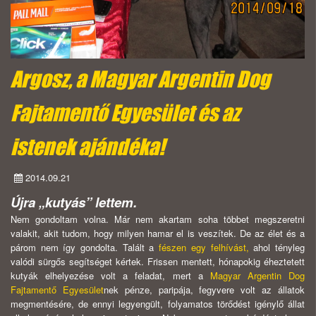
Argosz, a Magyar Argentin Dog
Fajtamentő Egyesület és az
istenek ajándéka!
2014.09.21
Újra „kutyás” lettem.
Nem gondoltam volna. Már nem akartam soha többet megszeretni
valakit, akit tudom, hogy milyen hamar el is veszítek. De az élet és a
párom nem így gondolta. Talált a
fészen egy felhívást,
ahol tényleg
valódi sürgős segítséget kértek. Frissen mentett, hónapokig éheztetett
kutyák elhelyezése volt a feladat, mert a
Magyar Argentin Dog
Fajtamentő Egyesület
nek pénze, paripája, fegyvere volt az állatok
megmentésére, de ennyi legyengült, folyamatos törődést igénylő állat