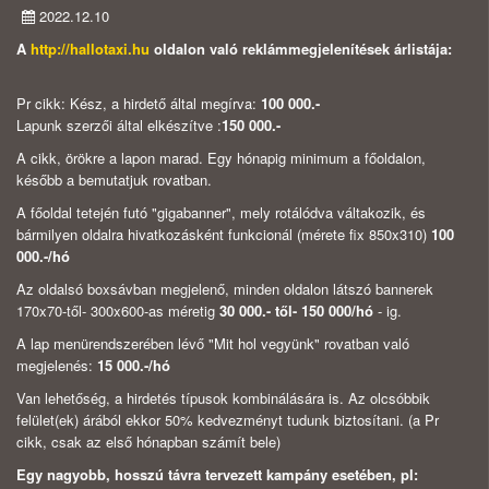
2022.12.10
A
http://hallotaxi.hu
oldalon való reklámmegjelenítések árlistája:
Pr cikk: Kész, a hirdető által megírva:
100 000.-
Lapunk szerzői által elkészítve :
150 000.-
A cikk, örökre a lapon marad. Egy hónapig minimum a főoldalon,
később a bemutatjuk rovatban.
A főoldal tetején futó "gigabanner", mely rotálódva váltakozik, és
bármilyen oldalra hivatkozásként funkcionál (mérete fix 850x310)
100
000.-/hó
Az oldalsó boxsávban megjelenő, minden oldalon látszó bannerek
170x70-től- 300x600-as méretig
30 000.- től- 150 000/hó
- ig.
A lap menürendszerében lévő "Mit hol vegyünk" rovatban való
megjelenés:
15 000.-/hó
Van lehetőség, a hirdetés típusok kombinálására is. Az olcsóbbik
felület(ek) árából ekkor 50% kedvezményt tudunk biztosítani. (a Pr
cikk, csak az első hónapban számít bele)
Egy nagyobb, hosszú távra tervezett kampány esetében, pl: