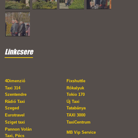
Linkcsere
4Dimenzió
Fixshuttle
Taxi 314
Rókalyuk
Szentendre
Tokio 170
Rádió Taxi
Új Taxi
Szeged
Tatabánya
Eurotravel
TAXI 3000
Sziget taxi
TaxiCentrum
Pannon Volán
MB Vip Service
Taxi, Pécs