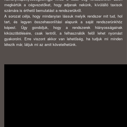
megkértük a cégvezetőket, hogy adjanak nekünk, kívülálló taxisok
számára is érthető bemutatást a rendszerükről.
A sorozat célja, hogy mindanyian lássuk melyik rendszer mit tud, hol
tart, és legyen összehasonlítási alapunk a saját rendszerünkhöz
képest. Úgy gondoljuk, hogy a rendszerek hiányosságainak
kiküszöbölésére, csak lentről, a felhasználók felől lehet nyomást
gyakorolni. Erre viszont akkor van lehetőség, ha tudjuk mi minden
létezik már, látjuk mi az amit követelhetünk.