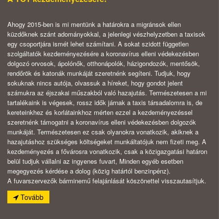
Ahogy 2015-ben is mi mentünk a határokra a migránsok ellen
küzdőknek szánt adományokkal, a jelenlegi vészhelyzetben a taxisok
egy csoportjára ismét lehet számítani. A sokat szidott független
szolgáltatók kezdeményezésére a koronavírus elleni védekezésben
dolgozó orvosok, ápolónők, otthonápolók, házigondozók, mentősök,
rendőrök és katonák munkáját szeretnénk segíteni. Tudjuk, hogy
sokuknak nincs autója, olvassuk a híreket, hogy gondot jelent
számukra az
éjszakai műszakból való hazajutás. Természetesen a mi
tartalékaink is végesek, rossz idők járnak a taxis társadalomra is, de
kereteinkhez és korlátainkhoz mérten ezzel a kezdeményezéssel
szeretnénk támogatni a koronavírus elleni védekezésben dolgozók
munkáját. Természetesen ez csak olyanokra vonatkozik, akiknek a
hazajutáshoz szükséges költségeket munkáltatójuk nem fizeti meg. A
kezdeményezés a fővárosra vonatkozik, csak a közigazgatási határon
belül tudjuk vállalni az ingyenes fuvart, Minden egyéb esetben
megegyezés kérdése a dolog (közig határtól benzinpénz).
A fuvarszervezők bárminemű felajánlását köszönettel visszautasítjuk.
Tovább