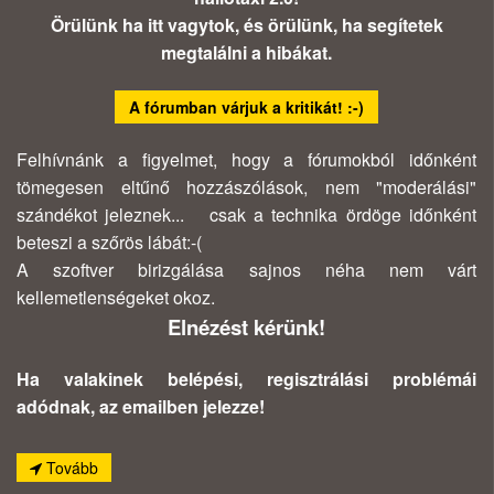
Örülünk ha itt vagytok, és örülünk, ha segítetek
megtalálni a hibákat.
A fórumban várjuk a kritikát! :-)
Felhívnánk a figyelmet, hogy a fórumokból időnként
tömegesen eltűnő hozzászólások, nem "moderálási"
szándékot jeleznek... csak a technika ördöge időnként
beteszi a szőrös lábát:-(
A szoftver birizgálása sajnos néha nem várt
kellemetlenségeket okoz.
Elnézést kérünk!
Ha valakinek belépési, regisztrálási problémái
adódnak, az emailben jelezze!
Tovább