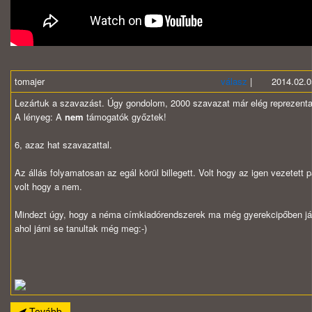
tomajer
válasz
| 2014.02.05.
Lezártuk a szavazást. Úgy gondolom, 2000 szavazat már elég reprezenta
A lényeg: A
nem
támogatók győztek!
6, azaz hat szavazattal.
Az állás folyamatosan az egál körül billegett. Volt hogy az igen vezetett p
volt hogy a nem.
Mindezt úgy, hogy a néma címkiadórendszerek ma még gyerekcipőben jár
ahol járni se tanultak még meg:-)
Tovább