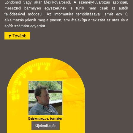
Londonról vagy akár Mexikóvárosról. A személyfuvarozás azonban,
messziről bármilyen egyszerűnek is tűnik, nem csak az autók
fejlődésével módosul. Az informatika térhódításával ismét egy új
alkalmazás jelenik meg a piacon, ami átalakítja a taxizást az utas és a
sofőr számára egyaránt.
Tovább