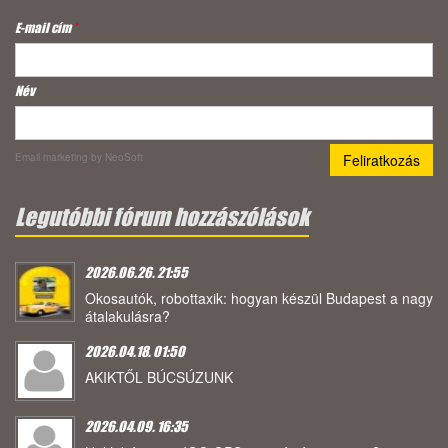
E-mail cím
*
Név
Email marketing
by NeoSoft
Legutóbbi fórum hozzászólások
2026.06.26. 21:55
Okosautók, robottaxik: hogyan készül Budapest a nagy
átalakulásra?
2026.04.18. 01:50
AKIKTŐL BÚCSÚZUNK
2026.04.09. 16:35