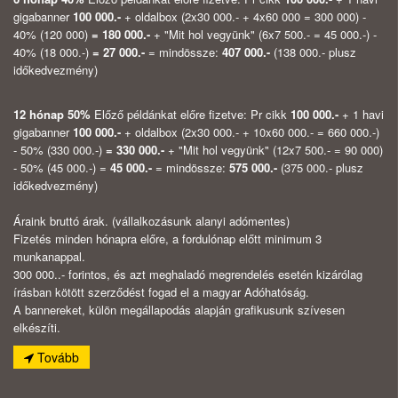
gigabanner
100 000.-
+ oldalbox (2x30 000.- + 4x60 000 = 300 000) -
40% (120 000)
=
180 000.-
+ "Mit hol vegyünk" (6x7 500.- = 45 000.-) -
40% (18 000.-)
=
27 000.-
= mindössze:
407 000.-
(138 000.- plusz
időkedvezmény)
12 hónap 50%
Előző példánkat előre fizetve: Pr cikk
100 000.-
+ 1 havi
gigabanner
100 000.-
+ oldalbox (2x30 000.- + 10x60 000.- = 660 000.-)
- 50% (330 000.-)
=
330 000.-
+ "Mit hol vegyünk" (12x7 500.- = 90 000)
- 50% (45 000.-) =
45 000.-
= mindössze:
575 000.-
(375 000.- plusz
időkedvezmény)
Áraink bruttó árak. (vállalkozásunk alanyi adómentes)
Fizetés minden hónapra előre, a fordulónap előtt minimum 3
munkanappal.
300 000..- forintos, és azt meghaladó megrendelés esetén kizárólag
írásban kötött szerződést fogad el a magyar Adóhatóság.
A bannereket, külön megállapodás alapján grafikusunk szívesen
elkészíti.
Tovább