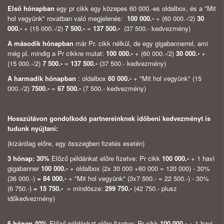
Első hónapban
egy pr cikk egy közepes 60 000.-es oldalbox, és a "Mit
hol vegyünk" rovatban való megjelenés:
100 000.-
+ (60 000.-/2)
30
000.-
+ (15 000.-/2)
7 500.-
=
137 500.-
(37 500.- kedvezmény)
A második hónapban
már Pr. cikk nélkül, de egy gigabannerrel, ami
még pl. mindig a Pr cikkre mutat:
100 000.-
+ (60 000.-/2)
30 000.-
+
(15 000.-/2)
7 500.-
=
137 500.-
(37 500.- kedvezmény)
A harmadik hónapban
: oldalbox
60 000.-
+ "Mit hol vegyünk" (15
000.-/2)
7500.-
=
67 500.-
(7 500.- kedvezmény)
Hosszútávon gondolkodó partnereinknek időbeni kedvezményt is
tudunk nyújtani:
(kizárólag előre, egy összegben fizetés esetén)
3 hónap: 30%
Előző példánkat előre fizetve: Pr cikk
100 000.-
+ 1 havi
gigabanner
100 000.-
+ oldalbox (2x 30 000 +60 000 = 120 000) - 30%
(36 000.-)
=
84 000.-
+ "Mit hol vegyünk" (3x7 500.- = 22 500.-) - 30%
(6 750.-)
=
15 750.-
= mindösze:
299 750.-
(42 750.- plusz
időkedvezmény)
6 hónap 40%
Előző példánkat előre fizetve: Pr cikk
100 000.-
+ 1 havi