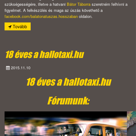
szükségességére, illetve a hatvani
Bátor Táborra
szeretném felhívni a
figyelmet. A felkészülés és maga az úszás követhető a
facebook.com/balatonatuszas.
hosszaban
oldalon.
Tovább
18 éves a hallotaxi.hu
2015.11.10
18 éves a hallotaxi.hu
Fórumunk: