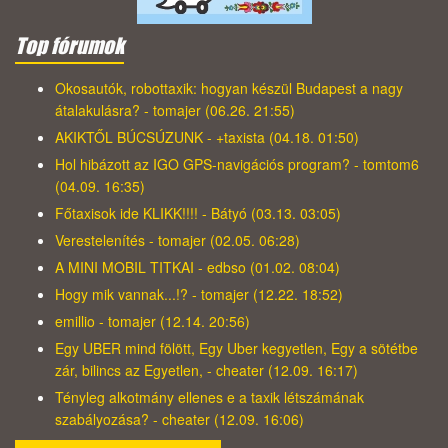
Top fórumok
Okosautók, robottaxik: hogyan készül Budapest a nagy
átalakulásra? - tomajer (06.26. 21:55)
AKIKTŐL BÚCSÚZUNK - +taxista (04.18. 01:50)
Hol hibázott az IGO GPS-navigációs program? - tomtom6
(04.09. 16:35)
Főtaxisok ide KLIKK!!!! - Bátyó (03.13. 03:05)
Verestelenítés - tomajer (02.05. 06:28)
A MINI MOBIL TITKAI - edbso (01.02. 08:04)
Hogy mik vannak...!? - tomajer (12.22. 18:52)
emillio - tomajer (12.14. 20:56)
Egy UBER mind fölött, Egy Uber kegyetlen, Egy a sötétbe
zár, bilincs az Egyetlen, - cheater (12.09. 16:17)
Tényleg alkotmány ellenes e a taxik létszámának
szabályozása? - cheater (12.09. 16:06)