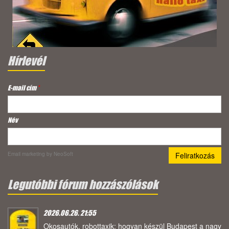
Hírlevél
E-mail cím
*
Név
Email marketing
by NeoSoft
Legutóbbi fórum hozzászólások
2026.06.26. 21:55
Okosautók, robottaxik: hogyan készül Budapest a nagy