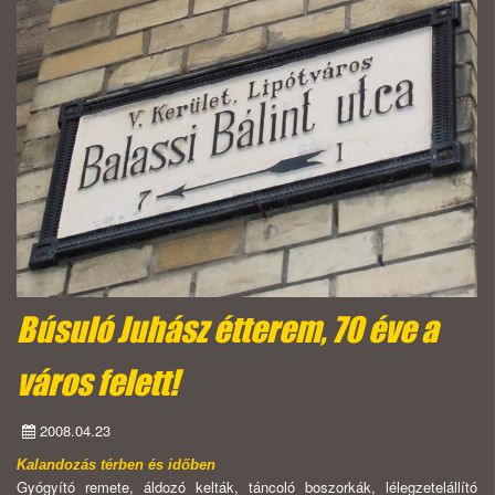
Búsuló Juhász étterem, 70 éve a
város felett!
2008.04.23
Kalandozás térben és időben
Gyógyító remete, áldozó kelták, táncoló boszorkák, lélegzetelállító