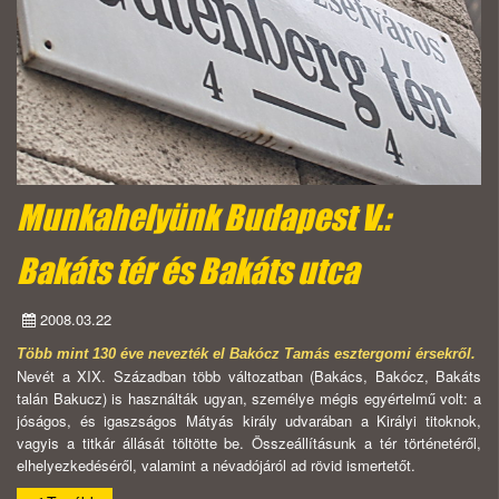
Munkahelyünk Budapest V.:
Bakáts tér és Bakáts utca
2008.03.22
Több mint 130 éve nevezték el Bakócz Tamás esztergomi érsekről.
Nevét a XIX. Században több változatban (Bakács, Bakócz, Bakáts
talán Bakucz) is használták ugyan, személye mégis egyértelmű volt: a
jóságos, és igaszságos Mátyás király udvarában a Királyi titoknok,
vagyis a titkár állását töltötte be. Összeállításunk a tér történetéről,
elhelyezkedéséről, valamint a névadójáról ad rövid ismertetőt.