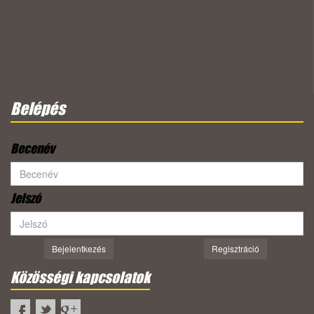
Belépés
Becenév
Jelszó
Bejelentkezés
Regisztráció
Közösségi kapcsolatok