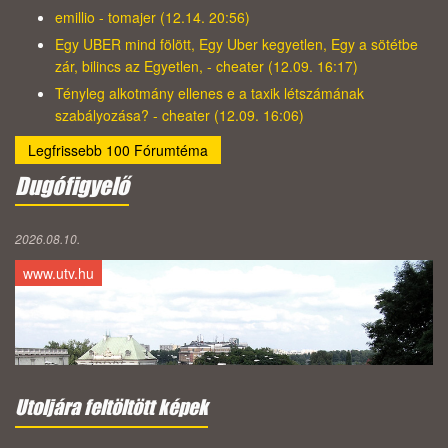
emillio - tomajer (12.14. 20:56)
Egy UBER mind fölött, Egy Uber kegyetlen, Egy a sötétbe
zár, bilincs az Egyetlen, - cheater (12.09. 16:17)
Tényleg alkotmány ellenes e a taxik létszámának
szabályozása? - cheater (12.09. 16:06)
Legfrissebb 100 Fórumtéma
Dugófigyelő
2026.08.10.
www.utv.hu
Utoljára feltöltött képek