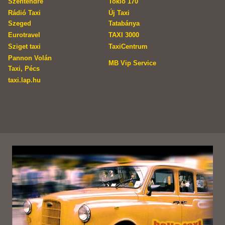
Szentendre
Tokio 170
Rádió Taxi
Új Taxi
Szeged
Tatabánya
Eurotravel
TAXI 3000
Sziget taxi
TaxiCentrum
Pannon Volán
MB Vip Service
Taxi, Pécs
taxi.lap.hu