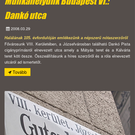
Munkahelyünk Budapest VI.:
Dankó utca
2008.03.29
Halálának 105. évfordulóján emlékezünk a népszerű nótaszerzőről
Fővárosunk VIII. Kerületében, a Józsefvárosban található Dankó Pista
cigányprímásról elnevezett utca amely a Mátyás teret és a Kálvária
teret köti össze. Összeállításunk a híres szerzőről és a róla elnevezett
utcáról ad ismertetőt.
Tovább