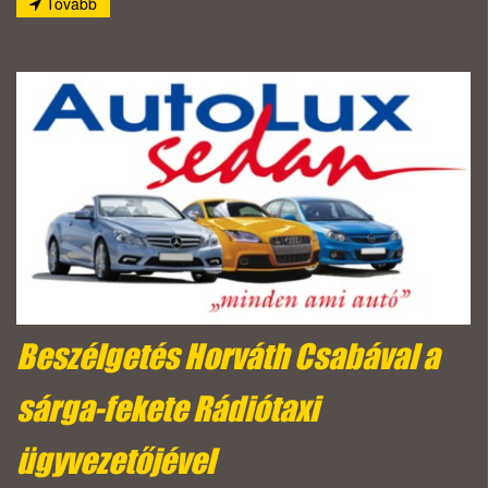
Tovább
Beszélgetés Horváth Csabával a
sárga-fekete Rádiótaxi
ügyvezetőjével