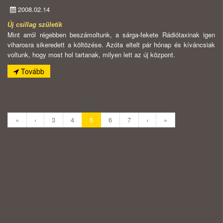
2008.02.14
Új csillag születik
Mint arról régebben beszámoltunk, a sárga-fekete Rádiótaxinak igen
viharosra sikeredett a költözése. Azóta eltelt pár hónap és kíváncsiak
voltunk, hogy most hol tartanak, milyen lett az új központ.
Tovább
«
‹
3
4
5
6
7
›
»