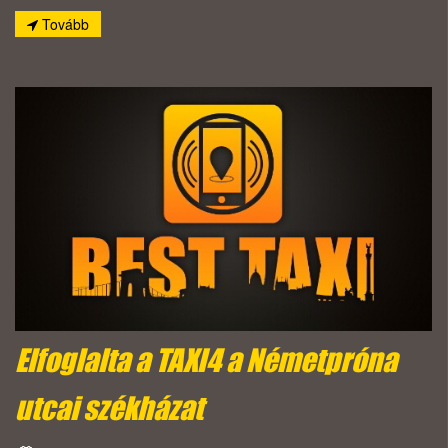
Tovább
Elfoglalta a TAXI4 a Németpróna
utcai székházat