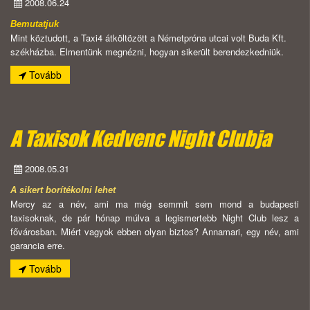
2008.06.24
Bemutatjuk
Mint köztudott, a Taxi4 átköltözött a Németpróna utcai volt Buda Kft.
székházba. Elmentünk megnézni, hogyan sikerült berendezkedniük.
Tovább
A Taxisok Kedvenc Night Clubja
2008.05.31
A sikert borítékolni lehet
Mercy az a név, ami ma még semmit sem mond a budapesti
taxisoknak, de pár hónap múlva a legismertebb Night Club lesz a
fővárosban. Miért vagyok ebben olyan biztos? Annamari, egy név, ami
garancia erre.
Tovább