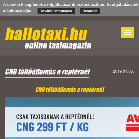
A cookie-k segítenek szolgáltatásaink biztosításában. Szolgáltatásain
alkalmazásába.
További információ
Rendben
Toggle
naviga
CNG töltőállomás a reptérnél
2019.01.06.
CNG töltőállomás a reptérnél