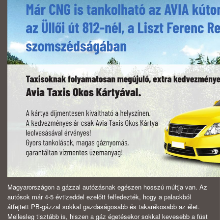
Magyarországon a gázzal autózásnak egészen hosszú múltja van. Az
autósok már 4-5 évtizeddel ezelőtt felfedezték, hogy a palackból
átfejtett PB-gázzal sokkal gazdaságosabb és takarékosabb az élet.
Mellesleg tisztább is, hiszen a gáz égetésekor sokkal kevesebb a füst