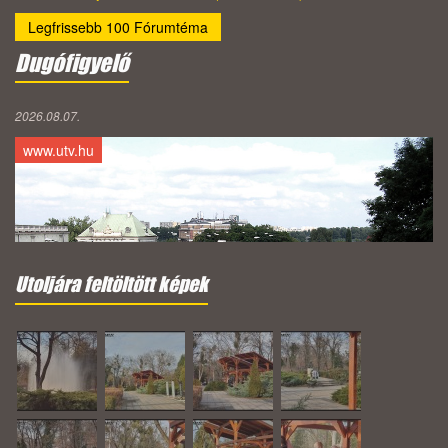
Legfrissebb 100 Fórumtéma
Dugófigyelő
2026.08.07.
www.utv.hu
Utoljára feltöltött képek