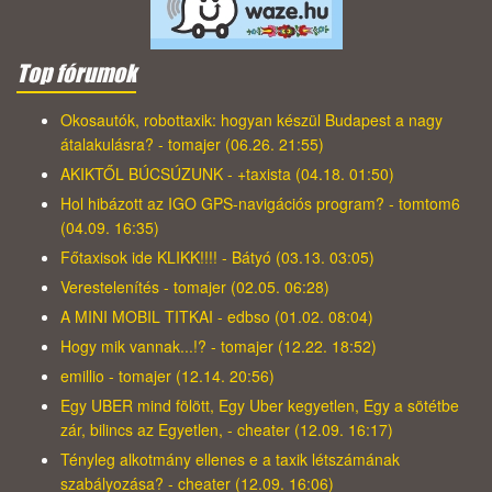
Top fórumok
Okosautók, robottaxik: hogyan készül Budapest a nagy
átalakulásra? - tomajer (06.26. 21:55)
AKIKTŐL BÚCSÚZUNK - +taxista (04.18. 01:50)
Hol hibázott az IGO GPS-navigációs program? - tomtom6
(04.09. 16:35)
Főtaxisok ide KLIKK!!!! - Bátyó (03.13. 03:05)
Verestelenítés - tomajer (02.05. 06:28)
A MINI MOBIL TITKAI - edbso (01.02. 08:04)
Hogy mik vannak...!? - tomajer (12.22. 18:52)
emillio - tomajer (12.14. 20:56)
Egy UBER mind fölött, Egy Uber kegyetlen, Egy a sötétbe
zár, bilincs az Egyetlen, - cheater (12.09. 16:17)
Tényleg alkotmány ellenes e a taxik létszámának
szabályozása? - cheater (12.09. 16:06)