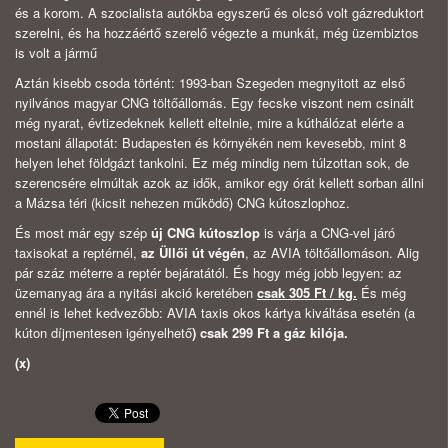
és a korom. A szocialista autókba egyszerű és olcsó volt gázreduktort
szerelni, és ha hozzáértő szerelő végezte a munkát, még üzembiztos
is volt a jármű
Aztán kisebb csoda történt: 1993-ban Szegeden megnyitott az első
nyilvános magyar CNG töltőállomás. Egy fecske viszont nem csinált
még nyarat, évtizedeknek kellett eltelnie, mire a kúthálózat elérte a
mostani állapotát: Budapesten és környékén nem kevesebb, mint 8
helyen lehet földgázt tankolni. Ez még mindig nem túlzottan sok, de
szerencsére elmúltak azok az idők, amikor egy órát kellett sorban állni
a Mázsa téri (kicsit nehezen működő) CNG kútoszlophoz.
És most már egy szép
új CNG kútoszlop
is várja a CNG-vel járó
taxisokat a reptérnél,
az Üllői út végén
, az AVIA töltőállomáson. Alig
pár száz méterre a reptér bejáratától. És hogy még jobb legyen: az
üzemanyag ára a nyitási akció keretében
csak 305 Ft / kg.
És még
ennél is lehet kedvezőbb: AVIA taxis okos kártya kiváltása esetén (a
kúton díjmentesen igényelhető
) csak 299 Ft a gáz kilója.
(x)