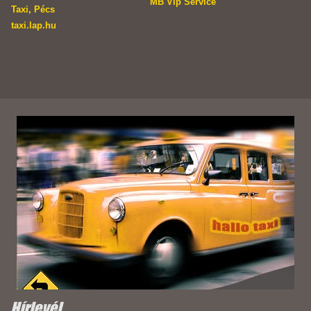
MB Vip Service
Taxi, Pécs
taxi.lap.hu
Hírlevél