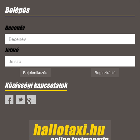
Belépés
Becenév
Jelszó
Bejelentkezés
Regisztráció
Közösségi kapcsolatok