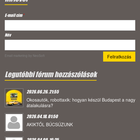
E-mail cím
*
Név
Email marketing
by NeoSoft
Legutóbbi fórum hozzászólások
2026.06.26. 21:55
Okosautók, robottaxik: hogyan készül Budapest a nagy
átalakulásra?
2026.04.18. 01:50
AKIKTŐL BÚCSÚZUNK
2026.04.09. 16:35