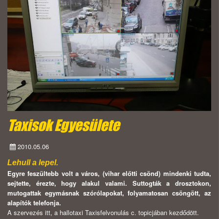
Taxisok Egyesülete
2010.05.06
Lehull a lepel.
Egyre feszültebb volt a város, (vihar előtti csönd) mindenki tudta,
sejtette, érezte, hogy alakul valami. Suttogták a drosztokon,
mutogattak egymásnak szórólapokat, folyamatosan csöngött, az
alapítók telefonja.
A szervezés itt, a hallotaxi Taxisfelvonulás c. topicjában kezdődött.