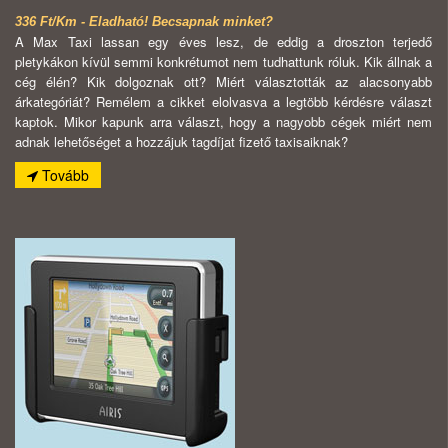
336 Ft/Km - Eladható! Becsapnak minket?
A Max Taxi lassan egy éves lesz, de eddig a droszton terjedő
pletykákon kívül semmi konkrétumot nem tudhattunk róluk. Kik állnak a
cég élén? Kik dolgoznak ott? Miért választották az alacsonyabb
árkategóriát? Remélem a cikket elolvasva a legtöbb kérdésre választ
kaptok. Mikor kapunk arra választ, hogy a nagyobb cégek miért nem
adnak lehetőséget a hozzájuk tagdíjat fizető taxisaiknak?
Tovább