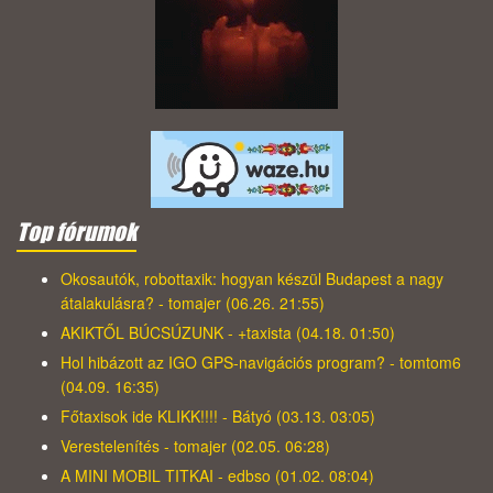
Top fórumok
Okosautók, robottaxik: hogyan készül Budapest a nagy
átalakulásra? - tomajer (06.26. 21:55)
AKIKTŐL BÚCSÚZUNK - +taxista (04.18. 01:50)
Hol hibázott az IGO GPS-navigációs program? - tomtom6
(04.09. 16:35)
Főtaxisok ide KLIKK!!!! - Bátyó (03.13. 03:05)
Verestelenítés - tomajer (02.05. 06:28)
A MINI MOBIL TITKAI - edbso (01.02. 08:04)