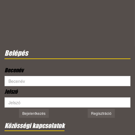
Belépés
Becenév
Jelszó
Bejelentkezés
Regisztráció
Közösségi kapcsolatok