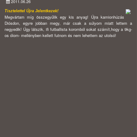
2011.06.26
Tisztelettel Újra Jelentkezek!
Megvártam míg összegyűlik egy kis anyag! Újra kamionhúzás
Diósdon, egyre jobban megy, már csak a súlyom miatt lettem a
negyedik! Úgy látszik, ifi futballista koromból sokat számít,hogy a 9kg-
os ólom- mellényben kellett futnom és nem lehettem az utolsó!