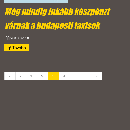
Még mindig inkább készpénzt
várnak a budapesti taxisok
2010.02.18
Tovább
«
‹
1
2
3
4
5
›
»