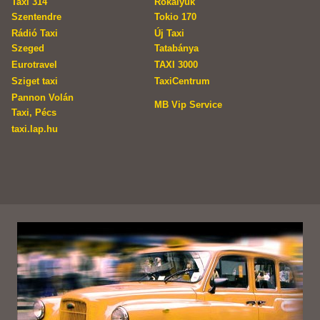
Taxi 314
Rókalyuk
Szentendre
Tokio 170
Rádió Taxi
Új Taxi
Szeged
Tatabánya
Eurotravel
TAXI 3000
Sziget taxi
TaxiCentrum
Pannon Volán
MB Vip Service
Taxi, Pécs
taxi.lap.hu