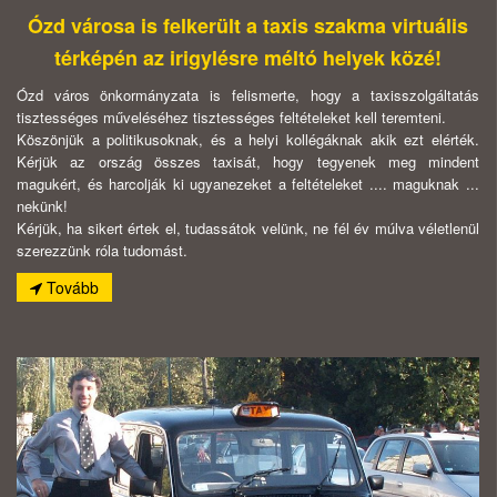
Ózd városa is felkerült a taxis szakma virtuális
térképén az irigylésre méltó helyek közé!
Ózd város önkormányzata is felismerte, hogy a taxisszolgáltatás
tisztességes műveléséhez tisztességes feltételeket kell teremteni.
Köszönjük a politikusoknak, és a helyi kollégáknak akik ezt elérték.
Kérjük az ország összes taxisát, hogy tegyenek meg mindent
magukért, és harcolják ki ugyanezeket a feltételeket .... maguknak ...
nekünk!
Kérjük, ha sikert értek el, tudassátok velünk, ne fél év múlva véletlenül
szerezzünk róla tudomást.
Tovább