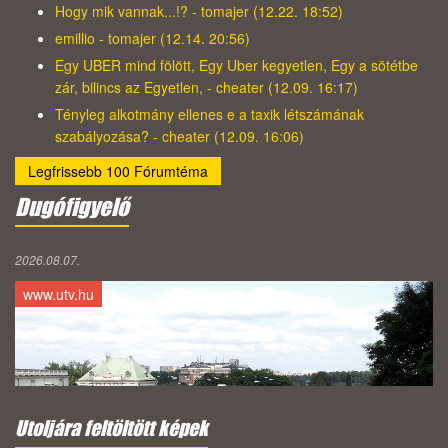
Hogy mik vannak...!? - tomajer (12.22. 18:52)
emillio - tomajer (12.14. 20:56)
Egy UBER mind fölött, Egy Uber kegyetlen, Egy a sötétbe
zár, bilincs az Egyetlen, - cheater (12.09. 16:17)
Tényleg alkotmány ellenes e a taxik létszámának
szabályozása? - cheater (12.09. 16:06)
Legfrissebb 100 Fórumtéma
Dugófigyelő
2026.08.07.
www.utv.hu
Utoljára feltöltött képek