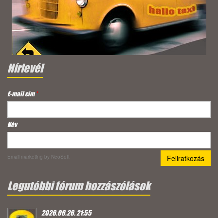
Hírlevél
E-mail cím
*
Név
Email marketing
by NeoSoft
Legutóbbi fórum hozzászólások
2026.06.26. 21:55