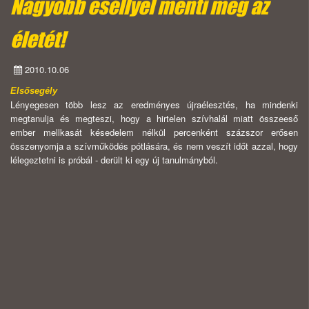
Nagyobb eséllyel menti meg az
életét!
2010.10.06
Elsősegély
Lényegesen több lesz az eredményes újraélesztés, ha mindenki
megtanulja és megteszi, hogy a hirtelen szívhalál miatt összeeső
ember mellkasát késedelem nélkül percenként százszor erősen
összenyomja a szívműködés pótlására, és nem veszít időt azzal, hogy
lélegeztetni is próbál - derült ki egy új tanulmányból.