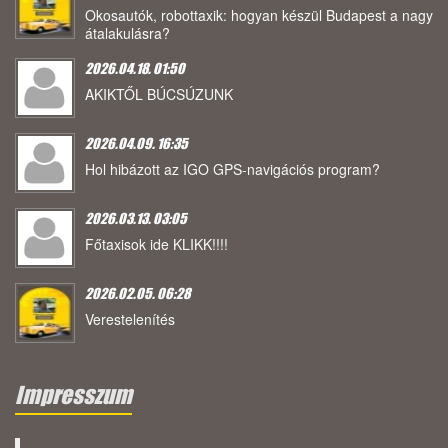
Okosautók, robottaxik: hogyan készül Budapest a nagy
átalakulásra?
2026.04.18. 01:50
AKIKTŐL BÚCSÚZUNK
2026.04.09. 16:35
Hol hibázott az IGO GPS-navigációs program?
2026.03.13. 03:05
Főtaxisok ide KLIKK!!!!
2026.02.05. 06:28
Verestelenítés
Impresszum