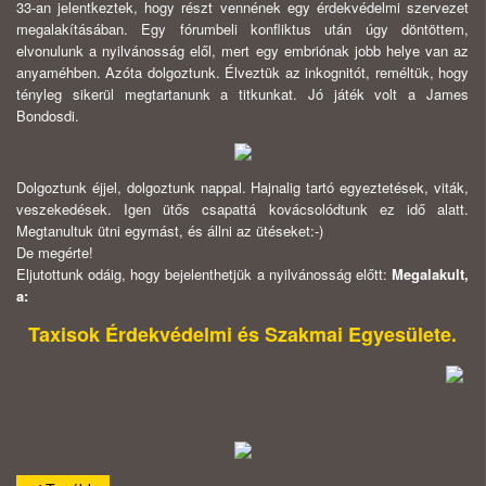
33-an jelentkeztek, hogy részt vennének egy érdekvédelmi szervezet
megalakításában. Egy fórumbeli konfliktus után úgy döntöttem,
elvonulunk a nyilvánosság elől, mert egy embriónak jobb helye van az
anyaméhben. Azóta dolgoztunk. Élveztük az inkognitót, reméltük, hogy
tényleg sikerül megtartanunk a titkunkat. Jó játék volt a James
Bondosdi.
Dolgoztunk éjjel, dolgoztunk nappal. Hajnalig tartó egyeztetések, viták,
veszekedések. Igen ütős csapattá kovácsolódtunk ez idő alatt.
Megtanultuk ütni egymást, és állni az ütéseket:-)
De megérte!
Eljutottunk odáig, hogy bejelenthetjük a nyilvánosság előtt:
Megalakult,
a:
Taxisok Érdekvédelmi és Szakmai Egyesülete.