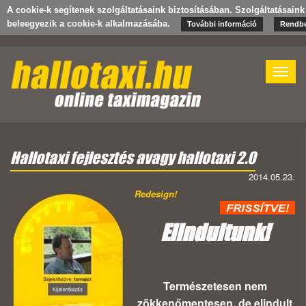
A cookie-k segítenek szolgáltatásaink biztosításában. Szolgáltatásain
beleegyezik a cookie-k alkalmazásába.
További információ
Rendb
Toggle
naviga
Hallotaxi fejlesztés avagy hallotaxi 2.0
2014.05.23.
Redesign!
Elindultunk!
Természetesen nem
zökkenőmentesen, de elindult