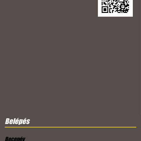
Belépés
Becenév