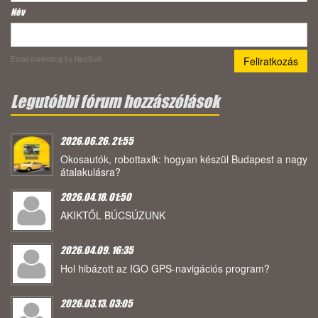
Név
Email marketing
by NeoSoft
Legutóbbi fórum hozzászólások
2026.06.26. 21:55
Okosautók, robottaxik: hogyan készül Budapest a nagy
átalakulásra?
2026.04.18. 01:50
AKIKTŐL BÚCSÚZUNK
2026.04.09. 16:35
Hol hibázott az IGO GPS-navigációs program?
2026.03.13. 03:05