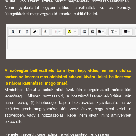
felület. Szó szerint szinte bármit megtehettek hozzászólásaitokban.
Némi gyakorlattal egyéni stílust alakíthattok ki, és komoly,
újságcikkeket megszégyenítő írásokat publikálhattok.
A szövegbe beilleszthető bármilyen kép, videó, és nem utolsó
sorban az internet más oldalairól áthozni kívánt linkek beillesztése
is három kattintással megoldható.
Mindehhez társul a sokak által évek óta szorgalmazott módosítási
lehetőség: Minden hozzászóló, a hozzászólásának elküldése után
három percig (!) lehetőséget kap a hozzászólás kijavítására, ha az
elküldés gomb megnyomása után veszi észre, hogy hibát vétett a
szövegben, vagy a hozzászólás "képe" nem olyan, mint amilyennek
elképzelte.
Remélem sikerült képet adnom a változásokról, rendszeres