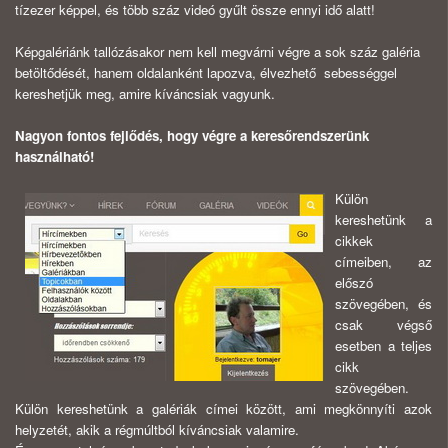
tízezer képpel, és több száz videó gyűlt össze ennyi idő alatt!
Képgalériánk tallózásakor nem kell megvárni végre a sok száz galéria
betöltődését, hanem oldalanként lapozva, élvezhető sebességgel
kereshetjük meg, amire kíváncsiak vagyunk.
Nagyon fontos fejlődés, hogy végre a keresőrendszerünk
használható!
Külön
kereshetünk a
cikkek
címeiben, az
előszó
szövegében, és
csak végső
esetben a teljes
cikk
szövegében.
Külön kereshetünk a galériák címei között, ami megkönnyíti azok
helyzetét, akik a régmúltból kíváncsiak valamire.