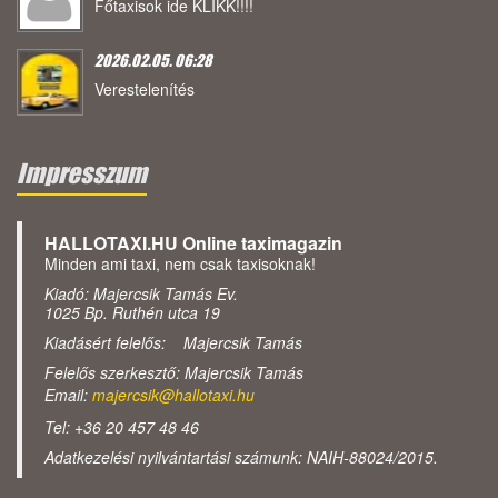
Főtaxisok ide KLIKK!!!!
2026.02.05. 06:28
Verestelenítés
Impresszum
HALLOTAXI.HU Online taximagazin
Minden ami taxi, nem csak taxisoknak!
Kiadó: Majercsik Tamás Ev.
1025 Bp. Ruthén utca 19
Kiadásért felelős: Majercsik Tamás
Felelős szerkesztő: Majercsik Tamás
Email:
majercsik@hallotaxi.hu
Tel: +36 20 457 48 46
Adatkezelési nyilvántartási számunk: NAIH-88024/2015.