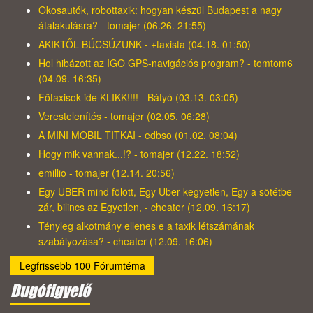
Okosautók, robottaxik: hogyan készül Budapest a nagy
átalakulásra? - tomajer (06.26. 21:55)
AKIKTŐL BÚCSÚZUNK - +taxista (04.18. 01:50)
Hol hibázott az IGO GPS-navigációs program? - tomtom6
(04.09. 16:35)
Főtaxisok ide KLIKK!!!! - Bátyó (03.13. 03:05)
Verestelenítés - tomajer (02.05. 06:28)
A MINI MOBIL TITKAI - edbso (01.02. 08:04)
Hogy mik vannak...!? - tomajer (12.22. 18:52)
emillio - tomajer (12.14. 20:56)
Egy UBER mind fölött, Egy Uber kegyetlen, Egy a sötétbe
zár, bilincs az Egyetlen, - cheater (12.09. 16:17)
Tényleg alkotmány ellenes e a taxik létszámának
szabályozása? - cheater (12.09. 16:06)
Legfrissebb 100 Fórumtéma
Dugófigyelő