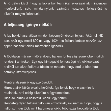
A fő célon kívül (hogy a lap a kor technikai elvárásainak mindenben
megfeleljen), sok, mindannyiunk számára hasznos fejlesztést is
sikerült megvalósítanunk.
A teljesség igénye nélkül:
A lap helykihasználása minden képernyőméreten teljes. Akár full-HD-
ban, akár egy mobil 800-as vagy 1024.-es felbontásában nézzük, az
éppen használt ablak méretéhez igazodik.
A főoldalon már nem időrendben, hanem fontossági sorrendben tudjuk
rendezni a híreket. Egy egy kimagasló fontosságú hír, cikksorozat
anélkül tud akár örökre a főoldalon maradni, hogy ettől a friss hírek
hátrányt szenvedjenek.
Menürendszerünk egyszerűsödött.
Hírrovataink külön oldalra kerültek, így lehet, hogy olyasmire is
rátaláltok, ami eddig elkerülte a figyelmeteket.
Hisz sokaknak a hallotaxi "csak" egy fórum.
Rengeteg olyan felhasználó van közöttetek, aki nem is tudja, hogy a
hallotaxi.hu-n több mint háromezer cikk, több száz képgaléria több