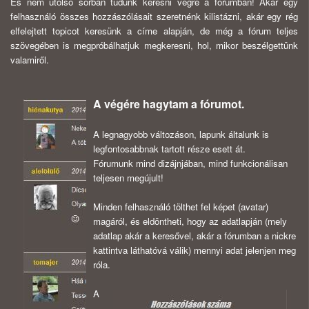
És nem utolsó sorban tudunk keresni végre a fórumban! Akár egy
felhasználó összes hozzászólásait szeretnénk kilistázni, akár egy rég
elfelejtett topicot keresünk a címe alapján, de még a fórum teljes
szövegében is megpróbálhatjuk megkeresni, hol, mikor beszélgettünk
valamiről.
A végére hagytam a fórumot.
A legnagyobb változáson, lapunk általunk is
legfontosabbnak tartott része esett át.
Fórumunk mind dizájnjában, mind funkcionálisan
teljesen megújult!
Minden felhasználó tölthet fel képet (avatar)
magáról, és eldöntheti, hogy az adatlapján (mely
adatlap akár a keresővel, akár a fórumban a nickre
kattintva láthatóvá válik) mennyi adat jelenjen meg
róla.
A