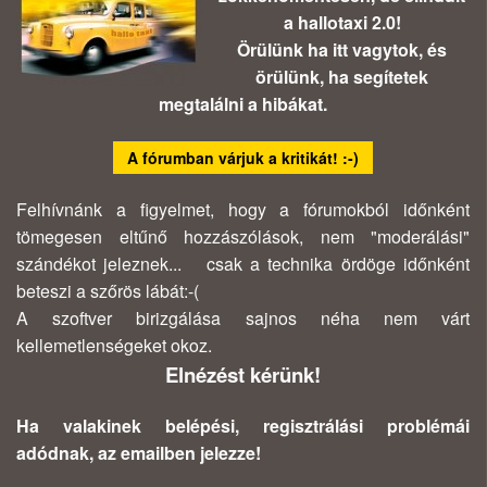
a hallotaxi 2.0!
Örülünk ha itt vagytok, és
örülünk, ha segítetek
megtalálni a hibákat.
A fórumban várjuk a kritikát! :-)
Felhívnánk a figyelmet, hogy a fórumokból időnként
tömegesen eltűnő hozzászólások, nem "moderálási"
szándékot jeleznek... csak a technika ördöge időnként
beteszi a szőrös lábát:-(
A szoftver birizgálása sajnos néha nem várt
kellemetlenségeket okoz.
Elnézést kérünk!
Ha valakinek belépési, regisztrálási problémái
adódnak, az emailben jelezze!