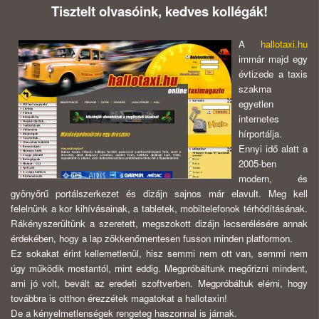
Tisztelt olvasóink, kedves kollégák!
A
hallotaxi.hu
immár majd egy
évtizede a taxis
szakma
egyetlen
internetes
hírportálja.
Ennyi idő alatt a
2005-ben
modern, és
gyönyörű portálszerkezet és dizájn sajnos már elavult. Meg kell
felelnünk a kor kihívásainak, a tabletek, mobiltelefonok térhódításának.
Rákényszerültünk a szeretett, megszokott dizájn lecserélésére annak
érdekében, hogy a lap zökkenőmentesen fusson minden platformon.
Ez sokakat érint kellemetlenül, hisz semmi nem ott van, semmi nem
úgy működik mostantól, mint eddig. Megpróbáltunk megőrizni mindent,
ami jó volt, bevált az eredeti szoftverben. Megpróbáltuk elérni, hogy
továbbra is otthon érezzétek magatokat a hallotaxin!
De a kényelmetlenségek rengeteg haszonnal is járnak.