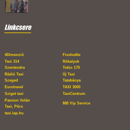
Linkcsere
4Dimenzió
Fixshuttle
Taxi 314
Rókalyuk
Szentendre
Tokio 170
Rádió Taxi
Új Taxi
Szeged
Tatabánya
Eurotravel
TAXI 3000
Sziget taxi
TaxiCentrum
Pannon Volán
MB Vip Service
Taxi, Pécs
taxi.lap.hu