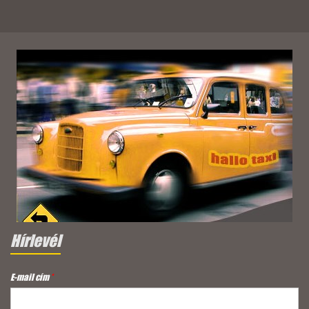
Hírlevél
E-mail cím
*