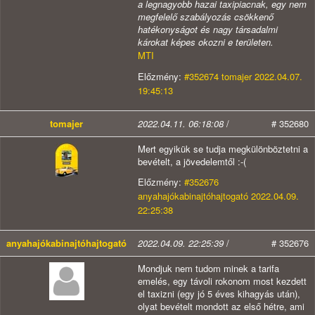
a legnagyobb hazai taxipiacnak, egy nem
megfelelő szabályozás csökkenő
hatékonyságot és nagy társadalmi
károkat képes okozni e területen.
MTI
Előzmény:
#352674 tomajer 2022.04.07.
19:45:13
tomajer
2022.04.11. 06:18:08
/
# 352680
Mert egyikük se tudja megkülönböztetni a
bevételt, a jövedelemtől :-(
Előzmény:
#352676
anyahajókabinajtóhajtogató 2022.04.09.
22:25:38
anyahajókabinajtóhajtogató
2022.04.09. 22:25:39
/
# 352676
Mondjuk nem tudom minek a tarifa
emelés, egy távoli rokonom most kezdett
el taxizni (egy jó 5 éves kihagyás után),
olyat bevételt mondott az első hétre, ami