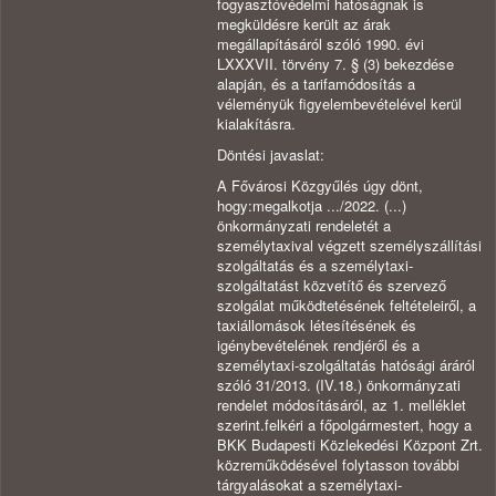
fogyasztóvédelmi hatóságnak is
megküldésre került az árak
megállapításáról szóló 1990. évi
LXXXVII. törvény 7. § (3) bekezdése
alapján, és a tarifamódosítás a
véleményük figyelembevételével kerül
kialakításra.
Döntési javaslat:
A Fővárosi Közgyűlés úgy dönt,
hogy:megalkotja .../2022. (...)
önkormányzati rendeletét a
személytaxival végzett személyszállítási
szolgáltatás és a személytaxi-
szolgáltatást közvetítő és szervező
szolgálat működtetésének feltételeiről, a
taxiállomások létesítésének és
igénybevételének rendjéről és a
személytaxi-szolgáltatás hatósági áráról
szóló 31/2013. (IV.18.) önkormányzati
rendelet módosításáról, az 1. melléklet
szerint.felkéri a főpolgármestert, hogy a
BKK Budapesti Közlekedési Központ Zrt.
közreműködésével folytasson további
tárgyalásokat a személytaxi-