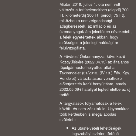
Miután 2018. július 1. óta nem volt
változás a tarifaelemekben (alapdíj 700
Ft, kilométerdíj 300 Ft, percdíj 75 Ft),
miközben a nemzetgazdasági
átlagkeresetek, az infláció és az
üzemanyagok ára jelentősen növekedett,
a felek egyetértettek abban, hogy
szükséges a jelenlegi hatósági ár
felülvizsgálata.
A Fővárosi Önkormányzat következő
Közgyűlésére (2022.04.13) az általános
főpolgármester-helyettes által a
Taxirendelet (31/2013. (IV.18.) Főv. Kgy.
Rendelet) változtatására vonatkozó
előterjesztés kerül benyújtásra, amely
2022.05.09-i hatállyal lépteti életbe az új
tarifát.
A tárgyalások folyamatosak a felek
között, és nem zárultak le. Ugyanakkor
több kérdésben is megállapodás
született:
Az utasfelvételi lehetőségek
jogszabályi szinten történő