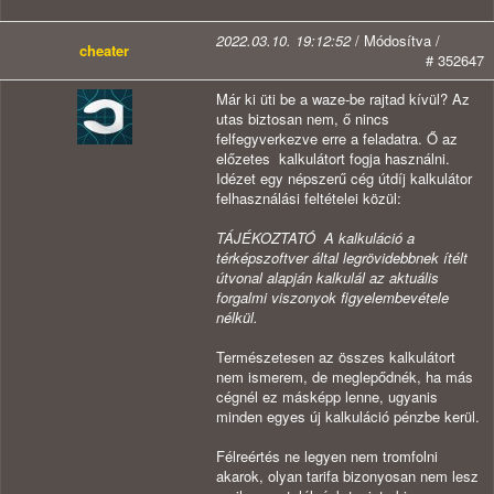
2022.03.10. 19:12:52
/ Módosítva /
cheater
# 352647
Már ki üti be a waze-be rajtad kívül? Az
utas biztosan nem, ő nincs
felfegyverkezve erre a feladatra. Ő az
előzetes kalkulátort fogja használni.
Idézet egy népszerű cég útdíj kalkulátor
felhasználási feltételei közül:
TÁJÉKOZTATÓ
A kalkuláció a
térképszoftver által legrövidebbnek ítélt
útvonal alapján kalkulál az aktuális
forgalmi viszonyok figyelembevétele
nélkül.
Természetesen az összes kalkulátort
nem ismerem, de meglepődnék, ha más
cégnél ez másképp lenne, ugyanis
minden egyes új kalkuláció pénzbe kerül.
Félreértés ne legyen nem tromfolni
akarok, olyan tarifa bizonyosan nem lesz