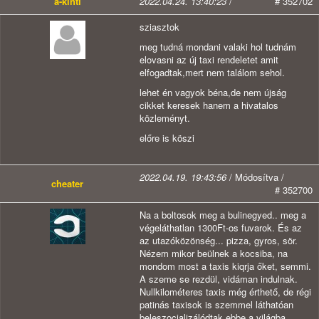
a-kinti
2022.04.24. 13:40:23
/
# 352702
sziasztok
meg tudná mondani valaki hol tudnám
elovasni az új taxi rendeletet amit
elfogadtak,mert nem találom sehol.
lehet én vagyok béna,de nem újság
cikket keresek hanem a hivatalos
közleményt.
előre is köszi
2022.04.19. 19:43:56
/ Módosítva /
cheater
# 352700
Na a boltosok meg a bulinegyed.. meg a
végeláthatlan 1300Ft-os fuvarok. És az
az utazóközönség... pizza, gyros, sör.
Nézem mikor beülnek a kocsiba, na
mondom most a taxis kiqrja őket, semmi.
A szeme se rezdül, vidáman indulnak.
Nullkilométeres taxis még érthető, de régi
patinás taxisok is szemmel láthatóan
beleszocializálódtak ebbe a világba.