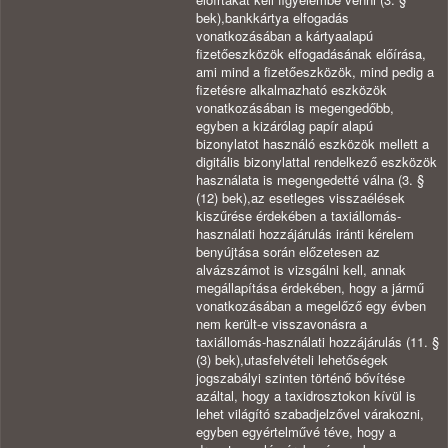
bek),bankkártya elfogadás
vonatkozásában a kártyaalapú
fizetőeszközök elfogadásának előírása,
ami mind a fizetőeszközök, mind pedig a
fizetésre alkalmazható eszközök
vonatkozásában is megengedőbb,
egyben a kizárólag papír alapú
bizonylatot használó eszközök mellett a
digitális bizonylattal rendelkező eszközök
használata is megengedetté válna (3. §
(12) bek),az esetleges visszaélések
kiszűrése érdekében a taxiállomás-
használati hozzájárulás iránti kérelem
benyújtása során előzetesen az
alvázszámot is vizsgálni kell, annak
megállapítása érdekében, hogy a jármű
vonatkozásában a megelőző egy évben
nem került-e visszavonásra a
taxiállomás-használati hozzájárulás (11. §
(3) bek),utasfelvételi lehetőségek
jogszabályi szinten történő bővítése
azáltal, hogy a taxidrosztokon kívül is
lehet világító szabadjelzővel várakozni,
egyben egyértelművé téve, hogy a