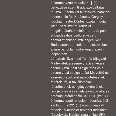
önkormányzati rendelet 4. § (9)
bekezdése szerinti adatszolgáltatás
műszaki, technikai feltételeiről.határidő:
azonnalfelelős: Karácsony Gergely
főpolgármester Döntéshozatal módja:
Az 1. pont szerinti rendelet
megalkotásához minősített, a 2. pont
elfogadásához pedig egyszerű
szavazattöbbség szükséges.Kelt
Budapesten, a minősített elektronikus
aláírásba foglalt időbélyegző szerinti
időpontban.
Láttam:dr. Számadó Tamás főjegyző
Mellékletek:a személytaxival végzett
személyszállítási szolgáltatás és a
személytaxi-szolgáltatást közvetítő és
szervező szolgálat működtetésének
feltételeiről, a taxiállomások
létesítésének és igénybevételének
rendjéről és a személytaxi-szolgáltatás
hatósági áráról szóló 31/2013. (IV.18.)
önkormányzati rendelet módosításáról
szóló……/2022. (...) önkormányzati
rendelet A rendelet-tervezet indoklása
függelékek: Hatásvizsgálati lap BKK