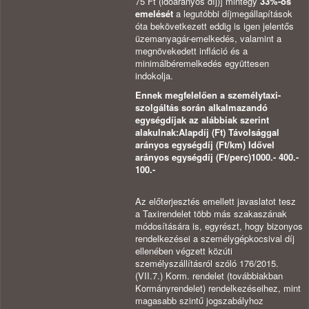
75 Ft (időarányos díj)] mintegy
33%-os
emelését
a legutóbbi díjmegállapítások
óta bekövetkezett eddig is igen jelentős
üzemanyagár-emelkedés, valamint a
megnövekedett infláció és a
minimálbéremelkedés együttesen
indokolja.
Ennek megfelelően a személytaxi-
szolgáltás során alkalmazandó
egységdíjak az alábbiak szerint
alakulnak:Alapdíj (Ft) Távolsággal
arányos egységdíj (Ft/km) Idővel
arányos egységdíj (Ft/perc)1000.- 400.-
100.-
Az előterjesztés emellett javaslatot tesz
a Taxirendelet több más szakaszának
módosítására is, egyrészt, hogy bizonyos
rendelkezései a személygépkocsival díj
ellenében végzett közúti
személyszállításról szóló 176/2015.
(VII.7.) Korm. rendelet (továbbiakban
Kormányrendelet) rendelkezéseihez, mint
magasabb szintű jogszabályhoz