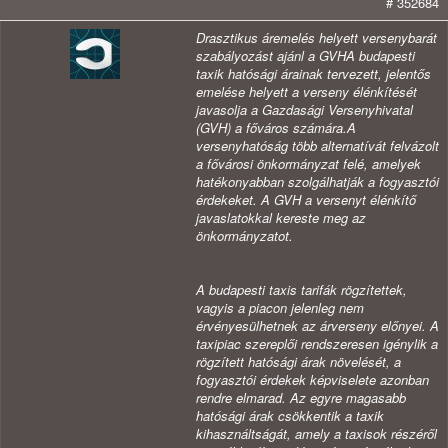
# 352684
Drasztikus áremelés helyett versenybarát
szabályozást ajánl a GVH
A budapesti
taxik hatósági árainak tervezett, jelentős
emelése helyett a verseny élénkítését
javasolja a Gazdasági Versenyhivatal
(GVH) a főváros számára.
A
versenyhatóság több alternatívát felvázolt
a fővárosi önkormányzat felé, amelyek
hatékonyabban szolgálhatják a fogyasztói
érdekeket. A GVH a versenyt élénkítő
javaslatokkal kereste meg az
önkormányzatot.
A budapesti taxis tarifák rögzítettek,
vagyis a piacon jelenleg nem
érvényesülhetnek az árverseny előnyei. A
taxipiac szereplői rendszeresen igénylik a
rögzített hatósági árak növelését, a
fogyasztói érdekek képviselete azonban
rendre elmarad. Az egyre magasabb
hatósági árak csökkentik a taxik
kihasználtságát, amely a taxisok részéről