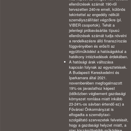
ellenőrzések számát 190-ről
tervezetten 240-re emeli, különös
tekintettel az engedély nélküli
személyszállítást végzőkre (pl.
VIBER csoportok). Tehát a
jelenlegi próbavásárlás típusú
ellenőrzések számát tudja növelni
a rendelkezésre álló finanszírozás
függvényében és erősíti az
együttműködést a hatóságokkal a
hatékony intézkedések érdekében.
A hatósági árak változása
kapcsán folynak az egyeztetések.
A Budapesti Kereskedelmi és
Iparkamara által 2021.
novemberében megfogalmazott
19%-os javaslathoz képest
(időközben végbement gazdasági
környezet romlása miatt inkább
23-24%-os sávban értendő ez) a
Fővárosi Önkormányzat is
elfogadta a személytaxi-
szolgáltató szervezetek felvetését,
hogy a gazdasági helyzet miatt, a
piac kiszámíthatóbb működése