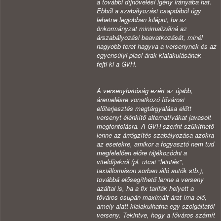
a további díjnövelési igény irányába hat.
Ebből a szabályozási csapdából úgy
lehetne legjobban kilépni, ha az
önkormányzat minimalizálná az
árszabályozási beavatkozását, minél
nagyobb teret hagyva a versenynek és az
egyensúlyi piaci árak kialakulásának -
fejti ki a GVH.
A versenyhatóság ezért az újabb,
áremelésre vonatkozó fővárosi
előterjesztés megtárgyalása előtt
versenyt élénkítő alternatívákat javasolt
megfontolásra. A GVH szerint szűkíthető
lenne az árrögzítés szabályozása azokra
az esetekre, amikor a fogyasztó nem tud
megfelelően előre tájékozódni a
viteldíjakról (pl. utcai "leintés",
taxiállomáson sorban álló autók stb.),
továbbá elősegíthető lenne a verseny
azáltal is, ha a fix tarifák helyett a
főváros csupán maximált árat írna elő,
amely alatt kialakulhatna egy szolgáltatói
verseny. Tekintve, hogy a főváros számít