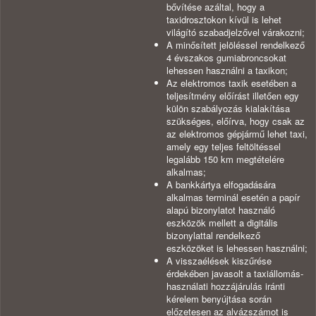
bővítése azáltal, hogy a
taxidrosztokon kívül is lehet
világító szabadjelzővel várakozni;
A minősített jelöléssel rendelkező
4 évszakos gumiabroncsokat
lehessen használni a taxikon;
Az elektromos taxik esetében a
teljesítmény előírást illetően egy
külön szabályozás kialakítása
szükséges, előírva, hogy csak az
az elektromos gépjármű lehet taxi,
amely egy teljes feltöltéssel
legalább 150 km megtételére
alkalmas;
A bankkártya elfogadására
alkalmas terminál esetén a papír
alapú bizonylatot használó
eszközök mellett a digitális
bizonylattal rendelkező
eszközöket is lehessen használni;
A visszaélések kiszűrése
érdekében javasolt a taxiállomás-
használati hozzájárulás iránti
kérelem benyújtása során
előzetesen az alvázszámot is