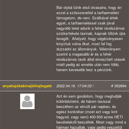
Bár olybá tűnik első olvasatra, hogy én
ezzel a szösszenettel a tarifaemelést
támogatom, de nem. Szálkával értek
egyet, a tarifaemeléssel csak jóval
nagyobb teret adunk a fehér rendszámos
szürke/fekete taxinak, kapnak tőlünk újra
levegőt. Ahelyett, hogy végérvényesen
kinyírtuk volna őket, most fel fog
duzzadni az állományuk. Véleményem
szerint a magasabb ár és a fehér
rendszámos taxik által elveszített utasok
miatt pedig az emelés után nem több,
hanem kevesebb lesz a pénzünk.
anyahajókabinajtóhajtogató
2022.04.16. 17:04:03
/
# 352694
Azt én sem gondolom, hogy megtudják
különböztetni, de három taxissal
beszéltem az elmúlt pár napban, és
egész konkrétan (most ezt vagy kint
hagyod, vagy nem) 400-500 ezres HETI
bevételekről beszéltek. Most vagy mind a
hárman hazudtak, vagy pedig veszettül