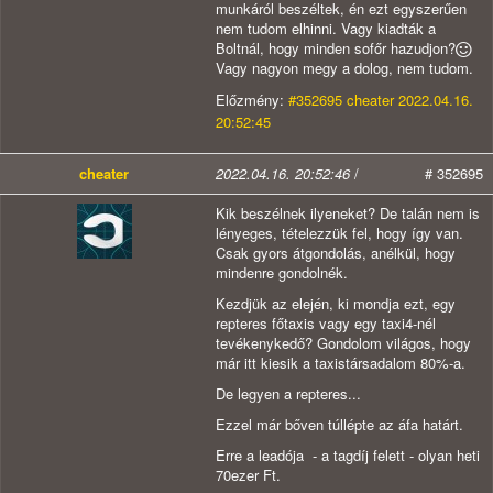
munkáról beszéltek, én ezt egyszerűen
nem tudom elhinni. Vagy kiadták a
Boltnál, hogy minden sofőr hazudjon?
Vagy nagyon megy a dolog, nem tudom.
Előzmény:
#352695 cheater 2022.04.16.
20:52:45
cheater
2022.04.16. 20:52:46
/
# 352695
Kik beszélnek ilyeneket? De talán nem is
lényeges, tételezzük fel, hogy így van.
Csak gyors átgondolás, anélkül, hogy
mindenre gondolnék.
Kezdjük az elején, ki mondja ezt, egy
repteres főtaxis vagy egy taxi4-nél
tevékenykedő? Gondolom világos, hogy
már itt kiesik a taxistársadalom 80%-a.
De legyen a repteres...
Ezzel már bőven túllépte az áfa határt.
Erre a leadója - a tagdíj felett - olyan heti
70ezer Ft.