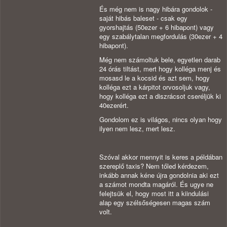
És még nem is nagy hibára gondolok -
saját hibás baleset - csak egy
gyorshajtás (50ezer + 6 hibapont) vagy
egy szabálytalan megfordulás (30ezer + 4
hibapont).
Még nem számoltuk bele, egyetlen darab
24 órás tiltást, mert hogy kolléga menj és
mosasd le a kocsid és azt sem, hogy
kolléga ezt a kárpitot orvosoljuk vagy,
hogy kolléga ezt a diszrácsot cseréljük ki
40ezerért.
Gondolom ez is világos, nincs olyan hogy
ilyen nem lesz, mert lesz.
Szóval akkor mennyit is keres a példában
szereplő taxis? Nem tőled kérdezem,
inkább annak kéne újra gondolnia aki ezt
a számot mondta magáról. És ugye ne
felejtsük el, hogy most itt a kiindulási
alap egy szélsőségesen magas szám
volt.