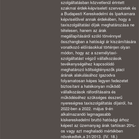
szolgáltatásban közvetlenül érintett
szakmai érdek-képviseleti szervezetek és
a Budapesti Kereskedelmi és Iparkamara
képviselőivel annak érdekében, hogy a
taxiszolgáltatási díjak meghatározása ne
tételesen, hanem az árak
megállapításáról szóló törvénnyel
összhangban a hatósági ár kiszámítására
vonatkozó előírásokkal történjen olyan
módon, hogy az a személytaxi-
szolgáltatást végző vállalkozások
tevékenységéhez kapcsolódó
meghatározó költségtényezők piaci
árának alakulásához igazodva
folyamatosan képes legyen fedezetet
biztosítani a hatékonyan működő
vállalkozások ráfordításaira és
működéséhez szükséges ésszerű
nyereségrea taxiszolgáltatás díjairól, ha
2022-ben a 2022. május 9-én
alkalmazandó legmagasabb
kiskereskedelmi bruttó hatósági árhoz
képest az üzemanyag árak tartósan 20%-
os vagy azt meghaladó mértékben
növekedtek,a 31/2013. (IV. 18.)