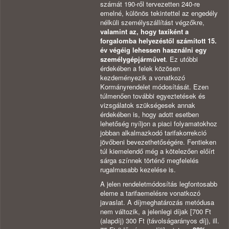
számát 190-ről tervezetten 240-re
emelné, különös tekintettel az engedély
nélküli személyszállítást végzőkre,
valamint az, hogy taxiként a
forgalomba helyezéstől számított 15.
év végéig lehessen használni egy
személygépjárművet
. Ez utóbbi
érdekében a felek közösen
kezdeményezik a vonatkozó
Kormányrendelet módosítását. Ezen
túlmenően további egyeztetések és
vizsgálatok szükségesek annak
érdekében is, hogy adott esetben
lehetőség nyíljon a piaci folyamatokhoz
jobban alkalmazkodó tarifakorrekció
jövőbeni bevezethetőségére. Fentieken
túl kiemelendő még a kötelezően előírt
sárga színnek történő megfelelés
rugalmasabb kezelése is.
A jelen rendeletmódosítás legfontosabb
eleme a tarifaemelésre vonatkozó
javaslat. A díjmeghatározás metódusa
nem változik, a jelenlegi díjak [700 Ft
(alapdíj) 300 Ft (távolságarányos díj), ill.