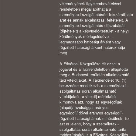
véleményének figyelembevételével
rendeletben megállapíthatja a
személytaxi szolgáltatásért felszámítható
árat és annak alkalmazási feltételeit. A
személytaxi szolgáltatás díjszabását
(díjtételeit) a képviselő-testület - a helyi
körülmények mérlegelésével -
legmagasabb hatósági árként vagy
rögzített hatósági árként határozhatja
meg.
A Fővárosi Közgyűlése élt ezzel a
jogával és a Taxirendeletben állapította
meg a Budapest területén alkalmazható
taxi viteldíjakat. A Taxirendelet 16. (1)
bekezdése rendelkezik a személytaxi-
szolgáltatás során alkalmazható
viteldíjakról, a viteldíj mértékéről
kimondva azt, hogy az egységdíjak
(alapdíj/távolsággal arányos
egységdíj/idővel arányos egységdíj)
rögzített hatósági árnak minősülnek. Ez
azt is jelenti, hogy a személytaxi-
szolgáltatás során alkalmazható tarifa
módosításáról is a Fővárosi Közgyűlés