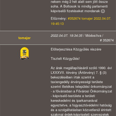
nekem még 2 hét alatt sem jött össze
soha. A Boltosok is mindig parlamenti
képviselői fizetéseket mondanak
Előzmény:
#352674 tomajer 2022.04.07.
19:45:13
2022.04.07. 19:34:35
/ Módosítva /
tomajer
# 352674
Előterjesztésa Közgyűlés részére
Tisztelt Közgyűlés!
Az árak megállapításáról szóló 1990. évi
LXXXVII. törvény (Ártörvény) 7. § (3)
bekezdésében írtak szerint a
taxiengedély érvényességi területe
szerint illetékes települési önkormányzat
- a fővárosban a Fővárosi Önkormányzat
- képviselő-testülete a területi
kereskedelmi és iparkamarával
egyeztetve, a fogyasztóvédelmi hatóság
és a szolgáltatásban közvetlenül érintett
szakmai érdek-képviseleti szervezetek