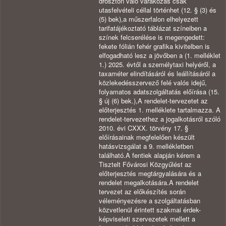
droszton való várakozás csak
utasfelvételi céllal történhet (12. § (3) és
(5) bek),a műszerfalon elhelyezett
tarifatájékoztató táblázat színeiben a
színek felcserélése is megengedett:
fekete fólián fehér grafika kivitelben is
elfogadható lesz a jövőben a (1. melléklet
1.) 2025. évtől a személytaxi helyéről, a
taxaméter elindításáról és leállításáról a
közlekedésszervező felé valós idejű,
folyamatos adatszolgáltatás előírása (15.
§ új (6) bek.),A rendelet-tervezetet az
előterjesztés 1. melléklete tartalmazza. A
rendelet-tervezethez a jogalkotásról szóló
2010. évi CXXX. törvény 17. §
előírásainak megfelelően készült
hatásvizsgálat a 9. mellékletben
található.A fentiek alapján kérem a
Tisztelt Fővárosi Közgyűlést az
előterjesztés megtárgyalására és a
rendelet megalkotására.A rendelet
tervezet az előkészítés során
véleményezésre a szolgáltatásban
közvetlenül érintett szakmai érdek-
képviseleti szervezetek mellett a