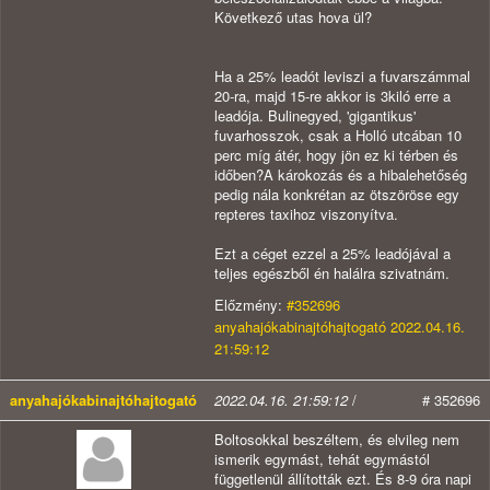
Következő utas hova ül?
Ha a 25% leadót leviszi a fuvarszámmal
20-ra, majd 15-re akkor is 3kiló erre a
leadója. Bulinegyed, 'gigantikus'
fuvarhosszok, csak a Holló utcában 10
perc míg átér, hogy jön ez ki térben és
időben?A károkozás és a hibalehetőség
pedig nála konkrétan az ötszöröse egy
repteres taxihoz viszonyítva.
Ezt a céget ezzel a 25% leadójával a
teljes egészből én halálra szivatnám.
Előzmény:
#352696
anyahajókabinajtóhajtogató 2022.04.16.
21:59:12
anyahajókabinajtóhajtogató
2022.04.16. 21:59:12
/
# 352696
Boltosokkal beszéltem, és elvileg nem
ismerik egymást, tehát egymástól
függetlenül állították ezt. És 8-9 óra napi