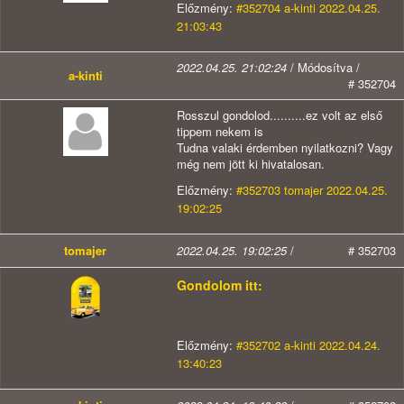
Előzmény:
#352704 a-kinti 2022.04.25.
21:03:43
2022.04.25. 21:02:24
/ Módosítva /
a-kinti
# 352704
Rosszul gondolod..........ez volt az első
tippem nekem is
Tudna valaki érdemben nyilatkozni? Vagy
még nem jött ki hivatalosan.
Előzmény:
#352703 tomajer 2022.04.25.
19:02:25
tomajer
2022.04.25. 19:02:25
/
# 352703
Gondolom itt:
Előzmény:
#352702 a-kinti 2022.04.24.
13:40:23