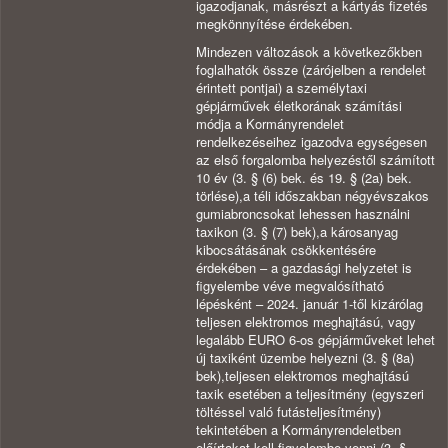
igazodjanak, másrészt a kártyás fizetés
megkönnyítése érdekében.
Mindezen változások a következőkben
foglalhatók össze (zárójelben a rendelet
érintett pontjai) a személytaxi
gépjárművek életkorának számítási
módja a Kormányrendelet
rendelkezéseihez igazodva egységesen
az első forgalomba helyezéstől számított
10 év (3. § (6) bek. és 19. § (2a) bek.
törlése),a téli időszakban négyévszakos
gumiabroncsokat lehessen használni
taxikon (3. § (7) bek),a károsanyag
kibocsátásának csökkentésére
érdekében – a gazdasági helyzetet is
figyelembe véve megvalósítható
lépésként – 2024. január 1-től kizárólag
teljesen elektromos meghajtású, vagy
legalább EURO 6-os gépjárműveket lehet
új taxiként üzembe helyezni (3. § (8a)
bek),teljesen elektromos meghajtású
taxik esetében a teljesítmény (egyszeri
töltéssel való futásteljesítmény)
tekintetében a Kormányrendeletben
előírtakat kell figyelembe venni (3. §