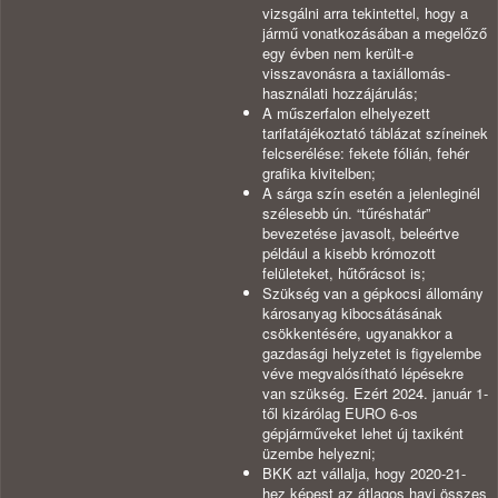
vizsgálni arra tekintettel, hogy a
jármű vonatkozásában a megelőző
egy évben nem került-e
visszavonásra a taxiállomás-
használati hozzájárulás;
A műszerfalon elhelyezett
tarifatájékoztató táblázat színeinek
felcserélése: fekete fólián, fehér
grafika kivitelben;
A sárga szín esetén a jelenleginél
szélesebb ún. “tűréshatár”
bevezetése javasolt, beleértve
például a kisebb krómozott
felületeket, hűtőrácsot is;
Szükség van a gépkocsi állomány
károsanyag kibocsátásának
csökkentésére, ugyanakkor a
gazdasági helyzetet is figyelembe
véve megvalósítható lépésekre
van szükség. Ezért 2024. január 1-
től kizárólag EURO 6-os
gépjárműveket lehet új taxiként
üzembe helyezni;
BKK azt vállalja, hogy 2020-21-
hez képest az átlagos havi összes