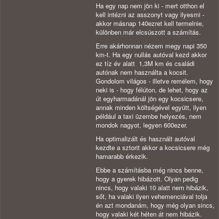
Ha egy nap nem jön ki - mert otthon el
kell intézni az asszonyt vagy ilyesmi -
akkor másnap 140ezret kell termelnie,
különben már elcsúszott a számítás.
Erre akárhonnan nézem megy napi 350
km-t. Ha egy nullás autóval kezd akkor
ez tíz év alatt 1,3M km és családi
autónak nem használta a kocsit.
Gondolom világos - illetve remélem, hogy
neki is - hogy félúton, de lehet, hogy az
út egyharmadánál jön egy kocsicsere,
annak minden költségével együtt, ilyen
például a taxi üzembe helyezés, nem
mondok nagyot, legyen 600ezer.
Ha optimalizált és használt autóval
kezdte a sztorit akkor a kocsicsere még
hamarabb érkezik.
Ebbe a számításba még nincs benne,
hogy a gyerek hibázott. Olyan pedig
nincs, hogy valaki 10 alatt nem hibázik,
sőt, ha valaki ilyen vehemenciával tolja
én azt mondanám, hogy még olyan sincs,
hogy valaki két héten át nem hibázik.