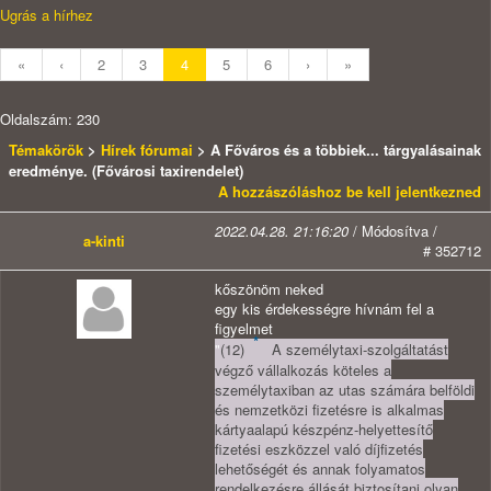
Ugrás a hírhez
«
‹
2
3
4
5
6
›
»
Oldalszám: 230
Témakörök
>
Hírek fórumai
> A Főváros és a többiek... tárgyalásainak
eredménye. (Fővárosi taxirendelet)
A hozzászóláshoz be kell jelentkezned
2022.04.28. 21:16:20
/ Módosítva /
a-kinti
# 352712
kőszönöm neked
egy kis érdekességre hívnám fel a
figyelmet
*
"
(12)
A személytaxi-szolgáltatást
végző vállalkozás köteles a
személytaxiban az utas számára belföldi
és nemzetközi fizetésre is alkalmas
kártyaalapú készpénz-helyettesítő
fizetési eszközzel való díjfizetés
lehetőségét és annak folyamatos
rendelkezésre állását biztosítani olyan