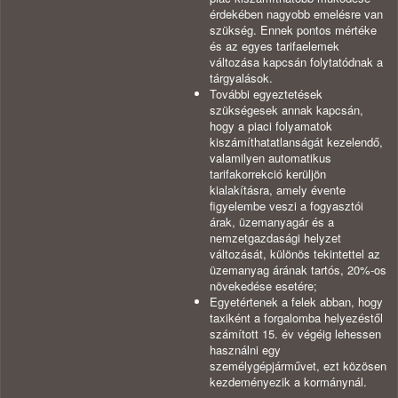
érdekében nagyobb emelésre van
szükség. Ennek pontos mértéke
és az egyes tarifaelemek
változása kapcsán folytatódnak a
tárgyalások.
További egyeztetések
szükségesek annak kapcsán,
hogy a piaci folyamatok
kiszámíthatatlanságát kezelendő,
valamilyen automatikus
tarifakorrekció kerüljön
kialakításra, amely évente
figyelembe veszi a fogyasztói
árak, üzemanyagár és a
nemzetgazdasági helyzet
változását, különös tekintettel az
üzemanyag árának tartós, 20%-os
növekedése esetére;
Egyetértenek a felek abban, hogy
taxiként a forgalomba helyezéstől
számított 15. év végéig lehessen
használni egy
személygépjárművet, ezt közösen
kezdeményezik a kormánynál.