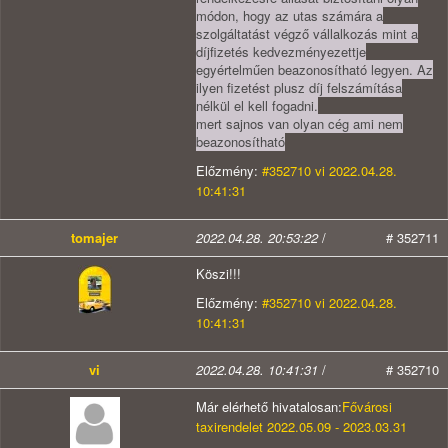
módon, hogy az utas számára a
szolgáltatást végző vállalkozás mint a
díjfizetés kedvezményezettje
egyértelműen beazonosítható legyen. Az
ilyen fizetést plusz díj felszámítása
nélkül el kell fogadni.
mert sajnos van olyan cég ami nem
beazonosítható
Előzmény:
#352710 vi 2022.04.28.
10:41:31
tomajer
2022.04.28. 20:53:22
/
# 352711
Köszi!!!
Előzmény:
#352710 vi 2022.04.28.
10:41:31
vi
2022.04.28. 10:41:31
/
# 352710
Már elérhető hivatalosan:
Fővárosi
taxirendelet 2022.05.09 - 2023.03.31