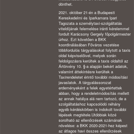
dönthet.
2021. október 21-én a Budapesti
Kereskedelmi és Iparkamara Ipari
Tagozata a személytaxi-szolgáltatás
viteldíjának felemelése iránti kérelemmel
fordult Karácsony Gergely főpolgármester
úrhoz. Ezt követően a BKK
koordinálásában Főváros vezetése
többfordulós tárgyalásokat folytott a taxis
oldal képviselőivel, melyek során
feldolgozásra kerültek a taxis oldaltól az
Ártörvény 10. §-a alapján bekért adatok,
valamint áttekintésre kerültek a
Taxirendeletet érintő további módosítási
javaslatok. A tárgyalássorozat
erdeményeként a felek egyetértettek
abban, hogy a rendeletmódosítás mellett
az annak hatálya alá nem tartozó, de a
szolgáltatáshoz kapcsolódó néhány
egyéb kérdéskörben is indokolt további
lépések megtétele.Utóbbiak közé
sorolható az ellenőrzések számának
növelése: a BKK 2020-2021-hez képest
az átlagos havi összes ellenőrzések