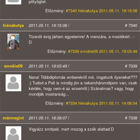
pötyögtet.
Előzmény:
#7340 hiénakutya 2011.05.11. 19:15:08
hiénakutya
2011.05.11. 19:15:08
/
# 7340
Tizenöt évig jártam egyetemre! A menzára, a moslékért. :-
D
Előzmény:
#7339 smokie09 2011.05.11. 19:03:49
smokie09
2011.05.11. 19:03:49
/
# 7339
Nana! Többdiplomás emberekről mé, írogatunk ilyeneket???
:) Tudod a Pali is mindig jön a nekemháromdipom van, csak
kérdés, hogy nem-é az ecseriről:) Szánalmas? vagy, hogy
mondják mostanság...
Előzmény:
#7334 hiénakutya 2011.05.11. 14:06:04
mármegint
2011.05.11. 18:38:07
/
# 7338
Vigyázz smitpali, mert mozog a szék alattad:D