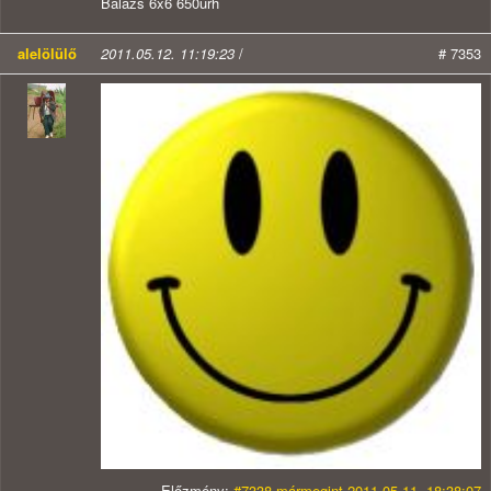
Balázs 6x6 650urh
alelölülő
2011.05.12. 11:19:23
/
# 7353
Előzmény:
#7338 mármegint 2011.05.11. 18:38:07