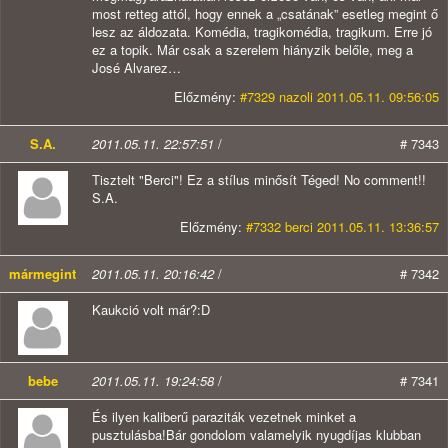
most retteg attól, hogy ennek a „csatának” esetleg megint ő
lesz az áldozata. Komédia, tragikomédia, tragikum. Erre jó
ez a topik. Már csak a szerelem hiányzik belőle, meg a
José Alvarez…
Előzmény:
#7329 nazoli 2011.05.11. 09:56:05
S.A.
2011.05.11. 22:57:51
/
# 7343
Tisztelt "Berci"! Ez a stílus minősít Téged! No comment!!
S.A.
Előzmény:
#7332 berci 2011.05.11. 13:36:57
mármegint
2011.05.11. 20:16:42
/
# 7342
Kaukció volt már?:D
bebe
2011.05.11. 19:24:58
/
# 7341
És ilyen kaliberű paraziták vezetnek minket a
pusztulásba!Bár gondolom valamelyik nyugdíjas klubban