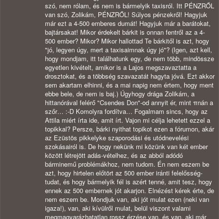
szó, nem rólam, és nem is bármelyik taxisról. Itt PÉNZRŐL
van szó, Zolikám, PÉNZRŐL! Súlyos pénzekről! Hagyjuk
már ezt a 4-500 emberes dumát! Hagyjuk már a barátokat,
bajtársakat! Mikor érdekelt bárkit is onnan fentről az a 4-
500 ember? Mikor? Mikor hallottad Te bárkitől is azt, hogy
"jó, legyen úgy, mert a taxisaimnak úgy jó"? (Igen, azt kell,
hogy mondjam, itt találhatunk egy, de nem több, mindössze
egyetlen kivételt, amikor is a Lajos megszavaztatta a
drosztokat, és a többség szavazatát hagyta jóvá. Ezt akkor
sem akartam elhinni, és a mai napig nem értem, hogy ment
ebbe bele, de nem is baj.) Úgyhogy drága Zolikám, a
hittanórával felérő "Csendes Don"-od annyit ér, mint πnán a
szőr… :-D Komolyra fordítva… Fogalmam sincs, hogy az
Attila miért írta ide, amit írt. Vajon mi célja lehetett ezzel a
topikkal? Persze, bárki nyithat topikot ezen a fórumon, akár
az Ezüstös pikkelyke szaporodási és utódnevelési
szokásairól is. De hogy nekünk mi közünk van két ember
között létrejött adás-vételhez, és az abból adódó
bárminemű problémákhoz, nem tudom. Én nem eszem be
azt, hogy hirtelen előtört az 500 ember iránti felelősség-
tudat, és hogy bármelyik fél is azért tenné, amit tesz, hogy
ennek az 500 embernek jót akarjon. Elnézést kérek érte, de
nem eszem be. Mondjuk van, aki jót mulat ezen (neki van
igaza!), van, aki kívülről mulat, belül viszont valami
megmagyarázhatatlan rossz érzése van, és van, aki már