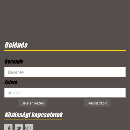
Belépés
Becenév
Jelszó
Bejelentkezés
Regisztráció
Közösségi kapcsolatok