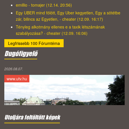
emillio - tomajer (12.14. 20:56)
Egy UBER mind fölött, Egy Uber kegyetlen, Egy a sötétbe
zár, bilincs az Egyetlen, - cheater (12.09. 16:17)
Tényleg alkotmány ellenes e a taxik létszámának
szabályozása? - cheater (12.09. 16:06)
Legfrissebb 100 Fórumtéma
Dugófigyelő
2026.08.07.
www.utv.hu
Utoljára feltöltött képek