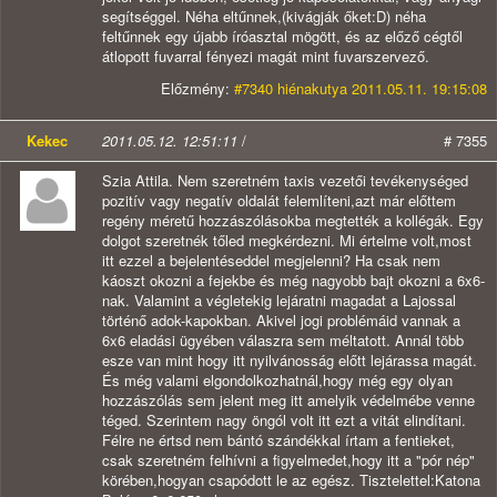
segítséggel. Néha eltűnnek,(kivágják őket:D) néha
feltűnnek egy újabb íróasztal mögött, és az előző cégtől
átlopott fuvarral fényezi magát mint fuvarszervező.
Előzmény:
#7340 hiénakutya 2011.05.11. 19:15:08
Kekec
2011.05.12. 12:51:11
/
# 7355
Szia Attila. Nem szeretném taxis vezetői tevékenységed
pozitív vagy negatív oldalát felemlíteni,azt már előttem
regény méretű hozzászólásokba megtették a kollégák. Egy
dolgot szeretnék tőled megkérdezni. Mi értelme volt,most
itt ezzel a bejelentéseddel megjelenni? Ha csak nem
káoszt okozni a fejekbe és még nagyobb bajt okozni a 6x6-
nak. Valamint a végletekig lejáratni magadat a Lajossal
történő adok-kapokban. Akivel jogi problémáid vannak a
6x6 eladási ügyében válaszra sem méltatott. Annál több
esze van mint hogy itt nyilvánosság előtt lejárassa magát.
És még valami elgondolkozhatnál,hogy még egy olyan
hozzászólás sem jelent meg itt amelyik védelmébe venne
téged. Szerintem nagy öngól volt itt ezt a vitát elindítani.
Félre ne értsd nem bántó szándékkal írtam a fentieket,
csak szeretném felhívni a figyelmedet,hogy itt a "pór nép"
körében,hogyan csapódott le az egész. Tisztelettel:Katona