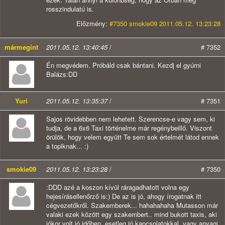
rosszindulatú is.
Előzmény:
#7350 smokie09 2011.05.12. 13:23:28
mármegint
2011.05.12. 13:40:45
/
# 7352
Én megvédem. Próbáld csak bántani. Kezdj el gyúrni
Balázs:DD
Yuri
2011.05.12. 13:35:37
/
# 7351
Sajos rövidebben nem lehetett. Szerencse-e vagy sem, ki
tudja, de a 6x6 Taxi történelme már regénybeillő. Viszont
örülök, hogy velem együtt Te sem sok értelmét látod ennek
a topiknak... :)
smokie09
2011.05.12. 13:23:28
/
# 7350
:DDD azé a koszon kívül ráragadhatott volna egy
hejesírásellenőrző is:) De az is jó, ahogy írogatnak itt
cégvezetőkről. Szakemberek... hahahahaha Mutasson már
valaki ezek között egy szakembert.. mind bukott taxis, aki
jókor volt jó időben, esetleg jó kapcsolatokkal, vagy anyagi