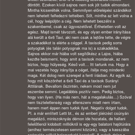
döntött. Ezeken kívül sajnos nem sok jót tudok elmondani.
Mintha kicserélték volna. Semmilyen előrelépési szándékot
nem lehetett felfedezni tetteiben. Sőt, mintha az lett volna a
cél, hogy leépüljön a cég. Nem lehetett beszélni a
szakemberrel, csak az ügyvezetővel. Érthetetlen volt az
egész. Majd ismét távozott, és egy olyan ember irányítása
alá került a 6x6 Taxi, aki nem csak a lejtőre tette, de végre
a szakadékot is elérte a céggel. A taxisok pedig sorra
potyogtak (és talán potyognak ma is) a szakadékba.
Sajnos ekkor már hiába volt segítőkész a Lajos, hiába
kezdte beismerni, hogy amit a taxisok mondanak, az nem
biztos, hogy hülyeség. Késő volt… Itt tartunk ma. Hogy a
mai vezetés hogy irányítja a céget, ítélje meg mindenki
maga. Két dolog nem szerepel a fenti írásban. Az egyik az,
hogy mit köszönhet a 6x6 Taxi és a taxisok Surányi
Attilának. Bevallom őszintén, nekem most nem jut
eszembe semmi. Legalábbis pozitív nem. Pedig biztos,
hogy van ilyen. (Ha más nem, hát a megalakulás…) Szóval
nem tiszteletlenség vagy ellenszenv miatt nem írtam,
hanem mert éppen nem tudok ilyet. Negatív dolgot tudok.
Pl. a már említett Letti bt., és az emberi jóérzést csúnyán
megalázó, miniszoknyás démon ide hozatala, de hallani
felelőtlenül kidobott milliókról is egy-egy balatoni hajótúrára
(amihez természetesen semmi közünk), vagy a kasszába
számolás nélkül belemarkoló kezekről. A másik dolog a