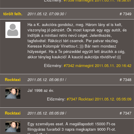
törölt felh.
2011.05.12. 07:09:30
/
# 7349
Ha a K. aukcióra gondolsz, meg. Három lány el is kelt,
viszonylag jó pénzért. Ők most kapnak egy egy autót, és
indítják a minitaxi retro nevű céget. Jelentkezés,
tagfelvétel: Rákóczi téri csarnok. Per patvar részleg.
Keresse Kolompár Vinettou-t.:))) Bár nem mondasz
hülyeséget. Ha a Te pénzeddel együtt lett árucikk a cég,
akkor tényleg kaukció! A kaució aukciója rövidítve!:(((
Előzmény:
#7342 mármegint 2011.05.11. 20:16:42
Rocktaxi
2011.05.12. 05:06:51
/
# 7348
Ja! 1998 az év.
Előzmény:
#7347 Rocktaxi 2011.05.12. 05:05:09
Rocktaxi
2011.05.12. 05:05:09
/
# 7347
Egy személyes eset. A megállapodott 15000 Ft-os
filmgyáras fuvarból 3 napra megkaptam 9000 Ft-ot.