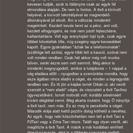
kevesen tudják, azok is többnyire csak az egyik fél
elmondása alapján. De nem is fontos. A 6x6 a kivívott
helyével, a kivívott tekintélyével és megrendelő-
állományával jól elvolt. Ám a változás mindenkit
megérintett. Kezdett kevés lenni az a pénz, ami volt,
kezdett elfogyogatni, és már nem jutott fejlesztésre,
karbantartásra. Volt egy aranytojást tojó tyúk, csak egyre
többet követeltek tőle, míg szegény egyre kevesebbet
kapott. Egyre gyakrabban "áztak be a telefonvonalak"
(szállóige lett azóta), egyre több lett a kaució, szóval nem
volt minden rendben. Csak hát akkor még volt munka
bőven, senki észre sem vett semmit. Még akkor is
mindenki megnyugodott, amikor a tulajdonos – 1 nappal a
cég eladása előtt – nyugodtan a szemünkbe mondta, hogy
esze ágában nincs eladni a céget, és minden a legnagyobb
rendben van. És itt jön a képbe ismét Orbán úr, aki vevőt
szerzett a "nem eladó" cégre, és visszatért a 6x6 Taxihoz
ügyvezetőként. Ismét motivált volt: korábbi sérelméért
kívánt elégtétel venni. Meg akarta mutatni, hogy Ő irányítja
a 6x6 taxit, nem más. És ez meg is pecsételte a céget.
Második érája alatt kettő pozitív dolog köthető a nevéhez.
Az egyik, hogy neki köszönhetően nem lett a 6x6 Taxi a
FőTaxi vagy a Zóna Taxi része. Talált egy olyan vevőt, aki
megőrizte a 6x6 Taxit. A másik a már korábban említett
droszt-szavazás, ahol is a többség szavazata mellett