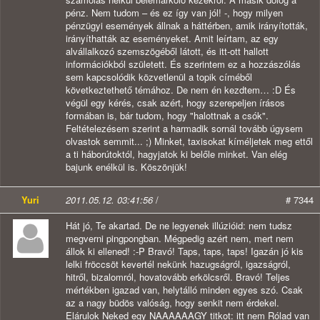
pénz. Nem tudom – és ez így van jól! -, hogy milyen
pénzügyi események állnak a háttérben, amik irányították,
irányíthatták az eseményeket. Amit leírtam, az egy
alvállalkozó szemszögéből látott, és itt-ott hallott
információkból született. És szerintem ez a hozzászólás
sem kapcsolódik közvetlenül a topik címéből
következtethető témához. De nem én kezdtem… :D És
végül egy kérés, csak azért, hogy szerepeljen írásos
formában is, bár tudom, hogy "halottnak a csók".
Feltételezésem szerint a harmadik sornál tovább úgysem
olvastok semmit... ;) Minket, taxisokat kíméljetek meg ettől
a ti háborútoktól, hagyjatok ki belőle minket. Van elég
bajunk enélkül is. Köszönjük!
Yuri
2011.05.12. 03:41:56
/
# 7344
Hát jó, Te akartad. De ne legyenek illúzióid: nem tudsz
megverni pingpongban. Mégpedig azért nem, mert nem
állok ki ellened! :-P Bravó! Taps, taps, taps! Igazán jó kis
lelki fröccsöt kevertél nekünk hazugságról, igazságról,
hitről, bizalomról, hovatovább erkölcsről. Bravó! Teljes
mértékben igazad van, helytálló minden egyes szó. Csak
az a nagy büdös valóság, hogy senkit nem érdekel.
Elárulok Neked egy NAAAAAAGY titkot: itt nem Rólad van