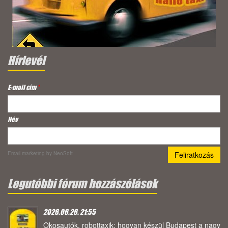
Hírlevél
E-mail cím
*
Név
Email marketing
by NeoSoft
Legutóbbi fórum hozzászólások
2026.06.26. 21:55
Okosautók, robottaxik: hogyan készül Budapest a nagy