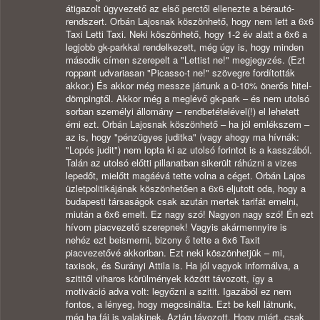
átigazolt ügyvezető az első perctől ellenezte a bérautó-
rendszert. Orbán Lajosnak köszönhető, hogy nem lett a 6x6
Taxi Letti Taxi. Neki köszönhető, hogy 1-2 év alatt a 6x6 a
legjobb gk-parkkal rendelkezett, még úgy is, hogy minden
második címen szerepelt a "Lettist ne!" megjegyzés. (Ezt
roppant udvariasan "Picasso-t ne!" szövegre fordították
akkor.) És akkor még messze jártunk a 0-10% önerős hitel-
dömpingtől. Akkor még a meglévő gk-park – és nem utolsó
sorban személyi állomány – rendbetételével(!) el lehetett
érni ezt. Orbán Lajosnak köszönhető – ha jól emlékszem –
az is, hogy "pénzügyes juditka" (vagy ahogy ma hívnák:
"Lopós judit") nem lopta ki az utolsó forintot is a kasszából.
Talán az utolsó előtti pillanatban sikerült ráhúzni a vizes
lepedőt, mielőtt magáévá tette volna a céget. Orbán Lajos
üzletpolitikájának köszönhetően a 6x6 eljutott oda, hogy a
budapesti társaságok csak azután mertek tarifát emelni,
miután a 6x6 emelt. Ez nagy szó! Nagyon nagy szó! Én ezt
hívom piacvezető szerepnek! Vagyis akármennyire is
nehéz ezt beismerni, bizony ő tette a 6x6 Taxit
piacvezetővé akkoriban. Ezt neki köszönhetjük – mi,
taxisok, és Surányi Attila is. Ha jól vagyok informálva, a
szititől viharos körülmények között távozott, így a
motiváció adva volt: legyőzni a szitit. Igazából ez nem
fontos, a lényeg, hogy megcsinálta. Ezt be kell látnunk,
még ha fáj is valakinek. Aztán távozott. Hogy miért, csak