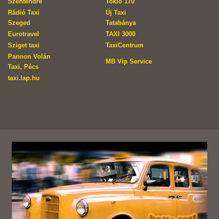
Szentendre
Tokio 170
Rádió Taxi
Új Taxi
Szeged
Tatabánya
Eurotravel
TAXI 3000
Sziget taxi
TaxiCentrum
Pannon Volán
MB Vip Service
Taxi, Pécs
taxi.lap.hu