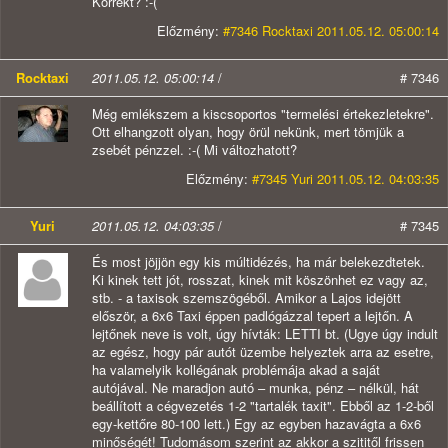
Korrekt? :-(
Előzmény:
#7346 Rocktaxi 2011.05.12. 05:00:14
Rocktaxi
2011.05.12. 05:00:14
/
# 7346
Még emlékszem a kiscsoportos "termelési értekezletekre".
Ott elhangzott olyan, hogy örül nekünk, mert tömjük a
zsebét pénzzel. :-( Mi változhatott?
Előzmény:
#7345 Yuri 2011.05.12. 04:03:35
Yuri
2011.05.12. 04:03:35
/
# 7345
És most jöjjön egy kis múltidézés, ha már belekezdtetek.
Ki kinek tett jót, rosszat, kinek mit köszönhet ez vagy az,
stb. - a taxisok szemszögéből. Amikor a Lajos idejött
először, a 6x6 Taxi éppen padlógázzal tepert a lejtőn. A
lejtőnek neve is volt, úgy hívták: LETTI bt. (Ugye úgy indult
az egész, hogy pár autót üzembe helyeztek arra az esetre,
ha valamelyik kollégának problémája akad a saját
autójával. Ne maradjon autó – munka, pénz – nélkül, hát
beállított a cégvezetés 1-2 "tartalék taxit". Ebből az 1-2-ből
egy-kettőre 80-100 lett.) Egy az egyben hazavágta a 6x6
minőségét! Tudomásom szerint az akkor a szititől frissen