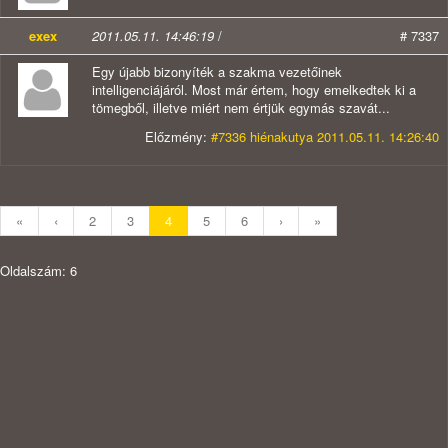
exex
2011.05.11. 14:46:19
/
# 7337
Egy újabb bizonyíték a szakma vezetőinek
intelligenciájáról. Most már értem, hogy emelkedtek ki a
tömegből, illetve miért nem értjük egymás szavát...
Előzmény:
#7336 hiénakutya 2011.05.11. 14:26:40
«
‹
2
3
4
5
6
›
»
Oldalszám: 6