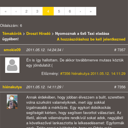
«
‹
2
3
4
5
6
›
»
Oldalszám: 6
Témakörök
>
Droszt Híradó
> Nyomoznak a 6x6 Taxi eladása
ügyében!
A hozzászóláshoz be kell jelentkezned
smokie09
2011.05.12. 14:24:34
/
# 7357
Én is így hallottam. De akkor továbbmenve mutass köztük
egy jóindulatút:(
Előzmény:
#7356 hiénakutya 2011.05.12. 14:11:29
hiénakutya
2011.05.12. 14:11:29
/
# 7356
Annak érdekében, hogy jobban élvezzem a bulit, szerettem
volna szurkolni valamelyiknek, mert úgy sokkal
izgalmasabb a mérkőzés. Egy egykori dobókockás
segítségét kértem, hogy segítsen favoritot választani. Az
illető, akinek véleményére rendkívül sokat adok, nagyjából
a következővel lankasztotta le lelkesedésemet: Egyformák
ezek. Talán annyi a különbség, hogy az Orbán még