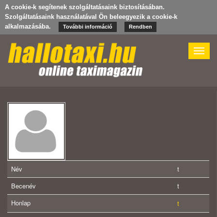
A cookie-k segítenek szolgáltatásaink biztosításában.
Szolgáltatásaink használatával Ön beleegyezik a cookie-k
alkalmazásába.
További információ
Rendben
Toggle
naviga
Név
t
Becenév
t
Honlap
t