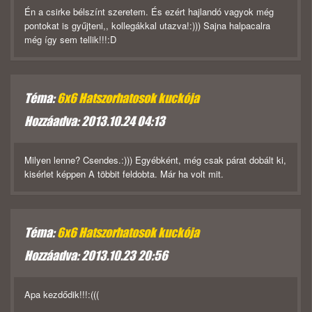
Én a csirke bélszínt szeretem. És ezért hajlandó vagyok még
pontokat is gyűjteni,, kollegákkal utazva!:))) Sajna halpacalra
még így sem tellik!!!:D
Téma:
6x6 Hatszorhatosok kuckója
Hozzáadva: 2013.10.24 04:13
Milyen lenne? Csendes.:))) Egyébként, még csak párat dobált ki,
kisérlet képpen A többit feldobta. Már ha volt mit.
Téma:
6x6 Hatszorhatosok kuckója
Hozzáadva: 2013.10.23 20:56
Apa kezdődik!!!:(((