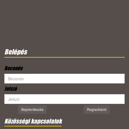
Belépés
Becenév
Jelszó
Bejelentkezés
Regisztráció
Közösségi kapcsolatok