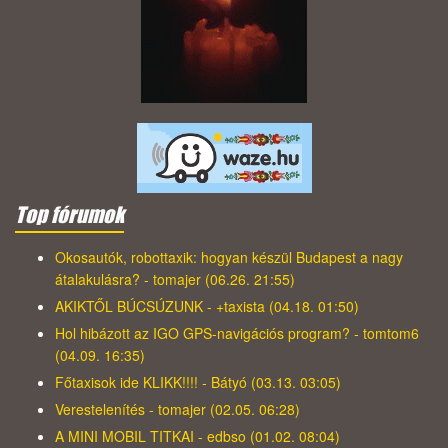
Top fórumok
Okosautók, robottaxik: hogyan készül Budapest a nagy
átalakulásra? - tomajer (06.26. 21:55)
AKIKTŐL BÚCSÚZUNK - +taxista (04.18. 01:50)
Hol hibázott az IGO GPS-navigációs program? - tomtom6
(04.09. 16:35)
Főtaxisok ide KLIKK!!!! - Bátyó (03.13. 03:05)
Verestelenítés - tomajer (02.05. 06:28)
A MINI MOBIL TITKAI - edbso (01.02. 08:04)