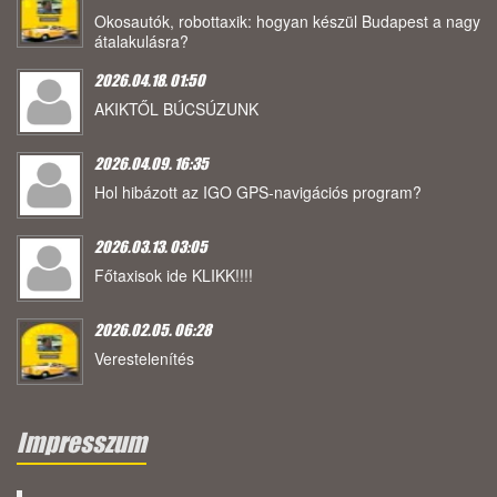
Okosautók, robottaxik: hogyan készül Budapest a nagy
átalakulásra?
2026.04.18. 01:50
AKIKTŐL BÚCSÚZUNK
2026.04.09. 16:35
Hol hibázott az IGO GPS-navigációs program?
2026.03.13. 03:05
Főtaxisok ide KLIKK!!!!
2026.02.05. 06:28
Verestelenítés
Impresszum