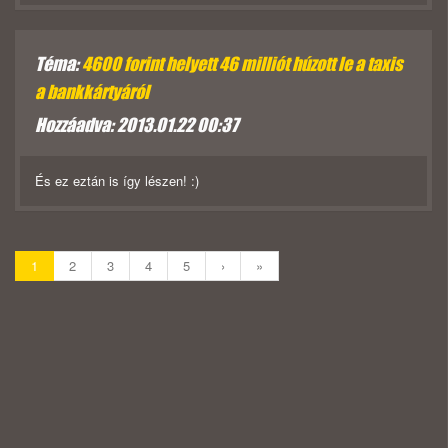
Téma:
4600 forint helyett 46 milliót húzott le a taxis
a bankkártyáról
Hozzáadva: 2013.01.22 00:37
És ez eztán is így lészen! :)
1
2
3
4
5
›
»