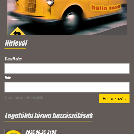
Hírlevél
E-mail cím
*
Név
Email marketing
by NeoSoft
Legutóbbi fórum hozzászólások
2026.06.26. 21:55