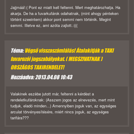
Jajjmáá!:( Pont ez miatt kell feltenni. Mert meghatározhatja. Ha
akarja. De ha a fuvarkufárok odahatnak, (mint ahogy pénteken
történt szeeintem) akkor pont semmi nem történik. Megint
semmi. Illetve ez, ami azóta zajlott.:(((
Téma:
Végső visszaszámlálás! Átalakítják a TAXI
fuvarozói jogszabályokat. ( MEGSZIVATNAK )
ORSZÁGOS TAXIRENDELET!
Hozzáadva: 2013.04.08 10:43
Valakinek eszèbe jutott már, feltenni a kérdèst a
rendeletkufároknak: (Asszem jogos az elnevezés, mert mint
tudjuk, eladó minden...) Amennyiben joguk van, az egységes
arculat törvényesítésére, miért nincs joguk, az egységes
tarifára???