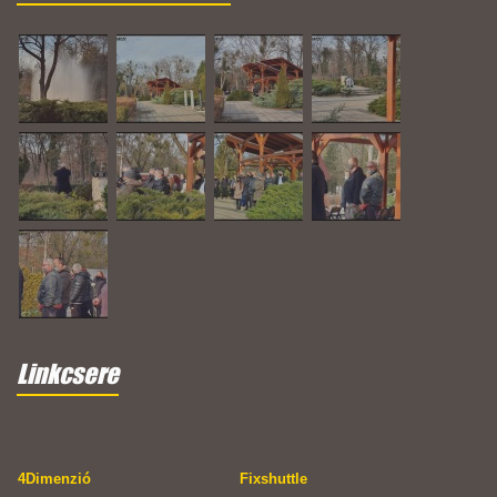
Linkcsere
4Dimenzió
Fixshuttle