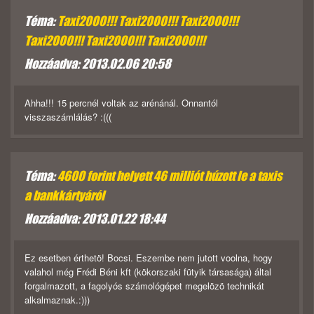
Téma:
Taxi2000!!! Taxi2000!!! Taxi2000!!!
Taxi2000!!! Taxi2000!!! Taxi2000!!!
Hozzáadva: 2013.02.06 20:58
Ahha!!! 15 percnél voltak az arénánál. Onnantól
visszaszámlálás? :(((
Téma:
4600 forint helyett 46 milliót húzott le a taxis
a bankkártyáról
Hozzáadva: 2013.01.22 18:44
Ez esetben érthetö! Bocsi. Eszembe nem jutott voolna, hogy
valahol még Frédi Béni kft (kökorszaki fütyik társasága) által
forgalmazott, a fagolyós számológépet megelözö technikát
alkalmaznak.:)))