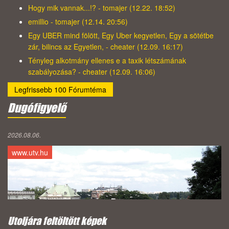
Hogy mik vannak...!? - tomajer (12.22. 18:52)
emillio - tomajer (12.14. 20:56)
Egy UBER mind fölött, Egy Uber kegyetlen, Egy a sötétbe
zár, bilincs az Egyetlen, - cheater (12.09. 16:17)
Tényleg alkotmány ellenes e a taxik létszámának
szabályozása? - cheater (12.09. 16:06)
Legfrissebb 100 Fórumtéma
Dugófigyelő
2026.08.06.
www.utv.hu
Utoljára feltöltött képek