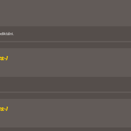
diktálni.
s:-)
s:-)