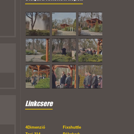
Linkcsere
4Dimenzió
Fixshuttle