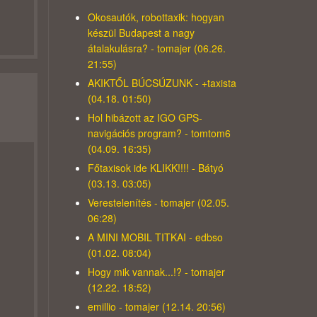
Okosautók, robottaxik: hogyan
készül Budapest a nagy
átalakulásra? - tomajer (06.26.
21:55)
AKIKTŐL BÚCSÚZUNK - +taxista
(04.18. 01:50)
Hol hibázott az IGO GPS-
navigációs program? - tomtom6
(04.09. 16:35)
Főtaxisok ide KLIKK!!!! - Bátyó
(03.13. 03:05)
Verestelenítés - tomajer (02.05.
06:28)
A MINI MOBIL TITKAI - edbso
(01.02. 08:04)
Hogy mik vannak...!? - tomajer
(12.22. 18:52)
emillio - tomajer (12.14. 20:56)