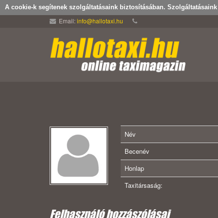
A cookie-k segítenek szolgáltatásaink biztosításában. Szolgáltatásain
Email:
info@hallotaxi.hu
Név
Becenév
Honlap
Taxitársaság:
Felhasználó hozzászólásai