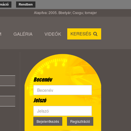
rmáció
Rendben
Alapítva: 2005. Bbetyár; Csogu; tomajer
KERESÉS
M
GALÉRIA
VIDEÓK
Becenév
Jelszó
Bejelentkezés
Regisztráció