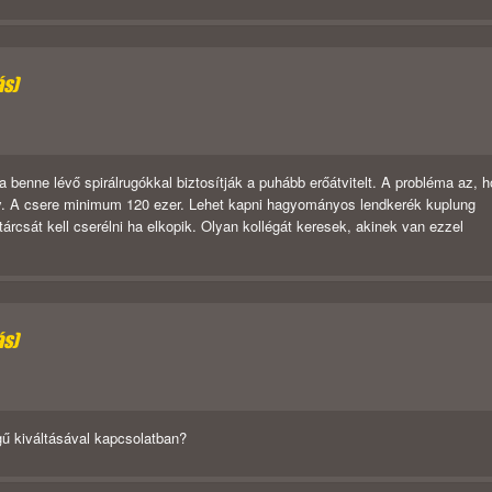
ás)
 a benne lévő spirálrugókkal biztosítják a puhább erőátvitelt. A probléma az, 
y. A csere minimum 120 ezer. Lehet kapni hagyományos lendkerék kuplung
tárcsát kell cserélni ha elkopik. Olyan kollégát keresek, akinek van ezzel
ás)
gű kiváltásával kapcsolatban?