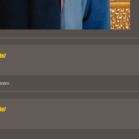
ás)
zönöm.
ás)