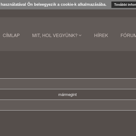
k használatával Ön beleegyezik a cookie-k alkalmazásába.
További info
CÍMLAP
MIT, HOL VEGYÜNK?
HÍREK
FÓRU
mármegint