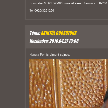
Ecometer NT93SWM03 másfél éves, Kenwood TK-780 urh
Tel:0620/3261256
Téma:
AKIKTŐL BÚCSÚZUNK
Hozzáadva: 2016.04.27 13:08
Hanula Feri is elment sajnos.