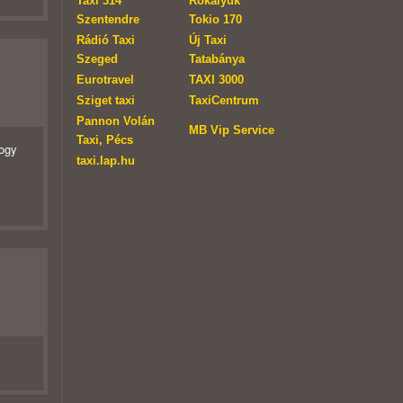
Taxi 314
Rókalyuk
Szentendre
Tokio 170
Rádió Taxi
Új Taxi
Szeged
Tatabánya
Eurotravel
TAXI 3000
Sziget taxi
TaxiCentrum
Pannon Volán
MB Vip Service
Taxi, Pécs
hogy
taxi.lap.hu