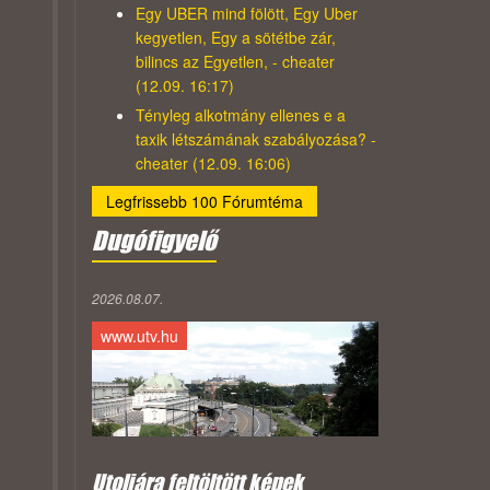
Egy UBER mind fölött, Egy Uber
kegyetlen, Egy a sötétbe zár,
bilincs az Egyetlen, - cheater
(12.09. 16:17)
Tényleg alkotmány ellenes e a
taxik létszámának szabályozása? -
cheater (12.09. 16:06)
Legfrissebb 100 Fórumtéma
Dugófigyelő
2026.08.07.
www.utv.hu
Utoljára feltöltött képek