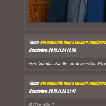
Téma:
Hol patkolják meg a lovam? (autójavít
Hozzáadva: 2015.11.24 14:59
Akkor jónak írtam. Azt hittem, netán egy kolléga. -Kös
Téma:
Hol patkolják meg a lovam? (autójavít
Hozzáadva: 2015.11.23 21:47
Ki ő? Hol találom?