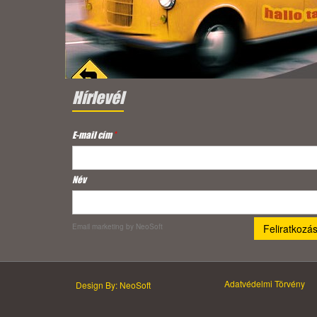
Hírlevél
E-mail cím
*
Név
Email marketing
by NeoSoft
Adatvédelmi Törvény
Design By: NeoSoft