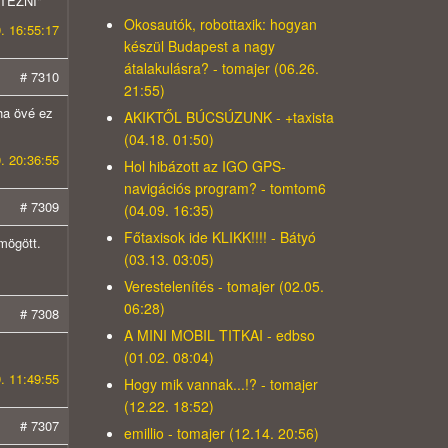
NTÉZNI"
Okosautók, robottaxik: hogyan
. 16:55:17
készül Budapest a nagy
átalakulásra? - tomajer (06.26.
# 7310
21:55)
ha övé ez
AKIKTŐL BÚCSÚZUNK - +taxista
(04.18. 01:50)
. 20:36:55
Hol hibázott az IGO GPS-
navigációs program? - tomtom6
# 7309
(04.09. 16:35)
Főtaxisok ide KLIKK!!!! - Bátyó
mögött.
(03.13. 03:05)
Verestelenítés - tomajer (02.05.
06:28)
# 7308
A MINI MOBIL TITKAI - edbso
(01.02. 08:04)
. 11:49:55
Hogy mik vannak...!? - tomajer
(12.22. 18:52)
# 7307
emillio - tomajer (12.14. 20:56)