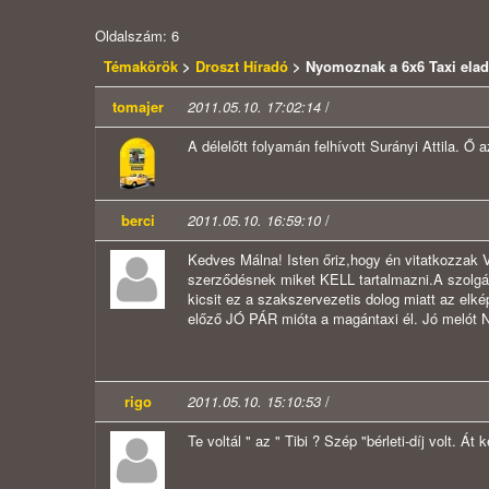
Oldalszám: 6
Témakörök
>
Droszt Híradó
> Nyomoznak a 6x6 Taxi ela
tomajer
2011.05.10. 17:02:14
/
A délelőtt folyamán felhívott Surányi Attila. Ő 
berci
2011.05.10. 16:59:10
/
Kedves Málna! Isten őriz,hogy én vitatkozzak V
szerződésnek miket KELL tartalmazni.A szolgál
kicsit ez a szakszervezetis dolog miatt az elk
előző JÓ PÁR mióta a magántaxi él. Jó melót 
rigo
2011.05.10. 15:10:53
/
Te voltál " az " Tibi ? Szép "bérleti-díj volt. Át 