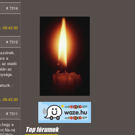
# 7314
. 09:43:30
# 7312
aszolnék.
ncs a
s az eladó
alán az
enysége.
etszik -
. 09:43:30
# 7311
e,hogy a
Top fórumok
tni.Na-ná