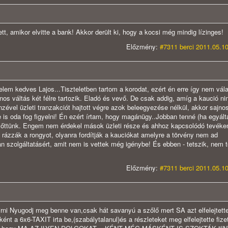
etett, amikor elvitte a bank! Akkor derült ki, hogy a kocsi még mindig lízinges!
Előzmény:
#7311 berci 2011.05.10
elem kedves Lajos...Tiszteletben tartom a korodat, ezért én erre így nem vál
os váltás két félre tartozik. Eladó és vevő. De csak addig, amíg a kaució ni
ével üzleti tranzakciót hajtott végre azok beleegyezése nélkül, akkor sajno
re is oda fog figyelni! Én ezért írtam, hogy magánügy..Jobban tenné (ha egyált
 előttünk. Engem nem érdekel mások üzleti része és ahhoz kapcsolódó tevék
 rázzák a rongyot, olyanra fordítják a kauciókat amelyre a törvény nem ad
yan szolgáltatásért, amit nem is vettek még igénybe! És ebben - tetszik, nem t
Előzmény:
#7311 berci 2011.05.10
rni Nyugodj meg benne van,csak hát savanyú a szőlő mert SA azt elfelejtett
t a 6x6-TAXIT irta be,(szabálytalanul)és a részleteket meg elfelejtette fize