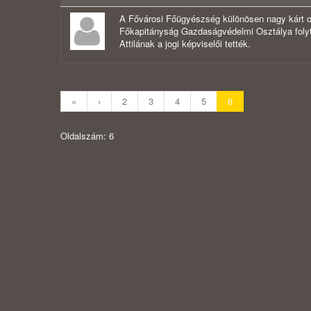
A Fővárosi Főügyészség különösen nagy kárt ok
Főkapitányság Gazdaságvédelmi Osztálya folytat 
Attilának a jogi képviselői tették.
«
‹
2
3
4
5
6
Oldalszám: 6