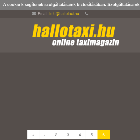
A cookie-k segítenek szolgáltatásaink biztosításában. Szolgáltatásain
Email:
info@hallotaxi.hu
«
‹
2
3
4
5
6