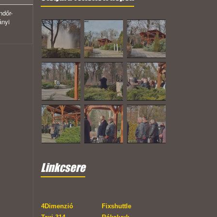
ndőr-
ányi
Linkcsere
4Dimenzió
Fixshuttle