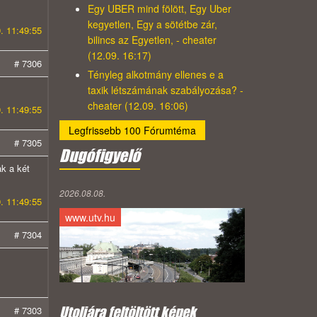
Egy UBER mind fölött, Egy Uber
kegyetlen, Egy a sötétbe zár,
. 11:49:55
bilincs az Egyetlen, - cheater
(12.09. 16:17)
# 7306
Tényleg alkotmány ellenes e a
taxik létszámának szabályozása? -
cheater (12.09. 16:06)
. 11:49:55
Legfrissebb 100 Fórumtéma
# 7305
Dugófigyelő
k a két
2026.08.08.
. 11:49:55
www.utv.hu
# 7304
Utoljára feltöltött képek
# 7303