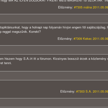
 biztos hogy MA AZ ILYEN DOLGOKAT +-KÉNT MÉG MÁSKÉNT IS SZOKTÁK "I
Előzmény:
#7305 málna 2011.05.09
topiktársunkat, hogy a holnapi nap folyamán hívjon engem föl sajátszájúlag, 
ap reggel megszűnik. Korrekt?
Előzmény:
#7309 Kekec 2011.05.09
 hiszem hogy S.A.írt itt a fórumon. Kicsinyes bosszút érzek a közlemény 
et tenni.
Előzmény:
#7303 S.A. 2011.05.09