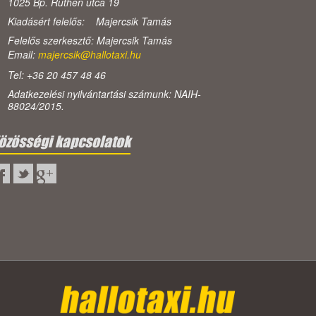
1025 Bp. Ruthén utca 19
Kiadásért felelős: Majercsik Tamás
Felelős szerkesztő: Majercsik Tamás
Email:
majercsik@hallotaxi.hu
Tel: +36 20 457 48 46
Adatkezelési nyilvántartási számunk: NAIH-
88024/2015.
özösségi kapcsolatok