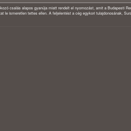
ozó csalás alapos gyanúja miatt rendelt el nyomozást, amit a Budapesti Re
le ismeretlen tettes ellen. A feljelentést a cég egykori tulajdonosának, Sur