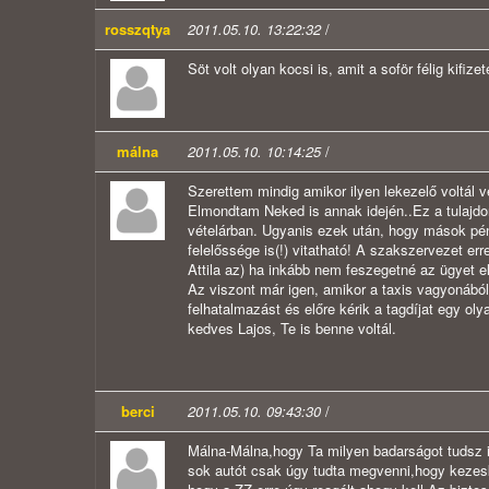
rosszqtya
2011.05.10. 13:22:32
/
Söt volt olyan kocsi is, amit a soför félig kifiz
málna
2011.05.10. 10:14:25
/
Szerettem mindig amikor ilyen lekezelő voltál v
Elmondtam Neked is annak idején..Ez a tulajdon
vételárban. Ugyanis ezek után, hogy mások pénz
felelőssége is(!) vitatható! A szakszervezet er
Attila az) ha inkább nem feszegetné az ügyet
Az viszont már igen, amikor a taxis vagyonából
felhatalmazást és előre kérik a tagdíjat egy ol
kedves Lajos, Te is benne voltál.
berci
2011.05.10. 09:43:30
/
Málna-Málna,hogy Ta milyen badarságot tudsz i
sok autót csak úgy tudta megvenni,hogy kezeskén