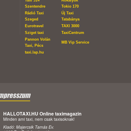
Taxi 314
Rókalyuk
Szentendre
Tokio 170
Rádió Taxi
Új Taxi
Szeged
Tatabánya
Eurotravel
TAXI 3000
Sziget taxi
TaxiCentrum
Pannon Volán
MB Vip Service
Taxi, Pécs
taxi.lap.hu
mpresszum
HALLOTAXI.HU Online taximagazin
Minden ami taxi, nem csak taxisoknak!
Kiadó: Majercsik Tamás Ev.