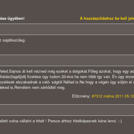
dása ügyében!
A hozzászóláshoz be kell je
az sajátkezűleg.
eled.Sajnos át kell nézned még ezeket a dolgokat.Főleg azokat, hogy egy ad
tatási(tagdij)dij fizetése úgy tudom 20-éve ha nem több igy van. Én úgy érz
épzelések elszakadnak a való- ságtól Nállad is.Ne hogy a végén úgy süljön el
Neked is.Remélem nem sértődtél meg.
Előzmény:
#7312 málna 2011.05.10
kellett volna vállalni a hitelt ! Persze ahhoz hitelképesnek kéne lenni. :-)