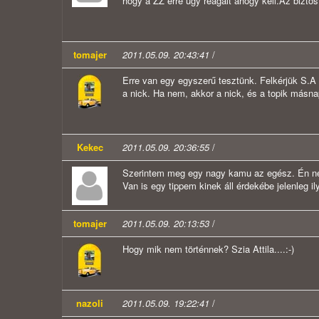
hogy a ZZ erre úgy reagált ahogy kell.Az
tomajer
2011.05.09. 20:43:41
/
Erre van egy egyszerű tesztünk. Felkérjük S.A 
a nick. Ha nem, akkor a nick, és a topik másn
Kekec
2011.05.09. 20:36:55
/
Szerintem meg egy nagy kamu az egész. Én nem
Van is egy tippem kinek áll érdekébe jelenleg ily
tomajer
2011.05.09. 20:13:53
/
Hogy mik nem történnek? Szia Attila....:-)
nazoli
2011.05.09. 19:22:41
/