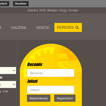
rmáció
Rendben
Alapítva: 2005. Bbetyár; Csogu; tomajer
KERESÉS
M
GALÉRIA
VIDEÓK
Becenév
e:
Jelszó
: 114
Bejelentkezés
Regisztráció