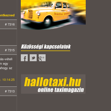
lentkezned
# 7316
Közösségi kapcsolatok
# 7315
ás-vételi
em egy
 ahogy az
. 10:14:25
# 7313