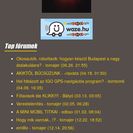
Top fórumok
Okosautók, robottaxik: hogyan készül Budapest a nagy
átalakulásra? - tomajer (06.26. 21:55)
AKIKTŐL BÚCSÚZUNK - +taxista (04.18. 01:50)
Hol hibázott az IGO GPS-navigációs program? - tomtom6
(04.09. 16:35)
Főtaxisok ide KLIKK!!!! - Bátyó (03.13. 03:05)
Verestelenítés - tomajer (02.05. 06:28)
A MINI MOBIL TITKAI - edbso (01.02. 08:04)
Hogy mik vannak...!? - tomajer (12.22. 18:52)
emillio - tomajer (12.14. 20:56)