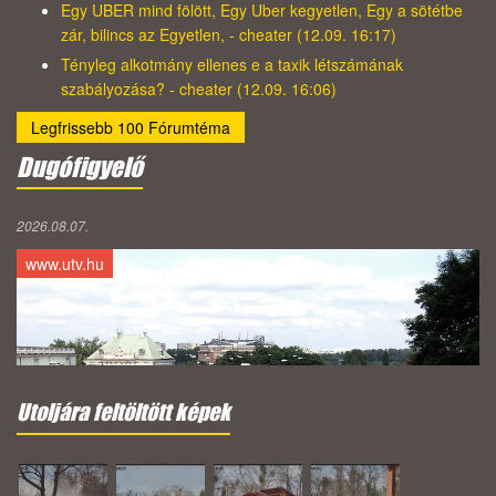
Egy UBER mind fölött, Egy Uber kegyetlen, Egy a sötétbe
zár, bilincs az Egyetlen, - cheater (12.09. 16:17)
Tényleg alkotmány ellenes e a taxik létszámának
szabályozása? - cheater (12.09. 16:06)
Legfrissebb 100 Fórumtéma
Dugófigyelő
2026.08.07.
www.utv.hu
Utoljára feltöltött képek