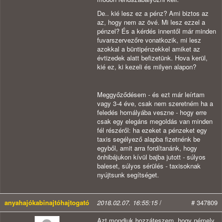
De.. kié lesz ez a pénz? Ami biztos az
az, hogy nem az övé. Mi lesz ezzel a
pénzel? És a kérdés innentől már minden
fuvarszervezőre vonatkozik, mi lesz
azokkal a büntipénzekkel amiket az
évtizedek alatt befizetünk. Hova kerül,
kié ez, ki kezeli és milyen alapon?
Meggyőződésem - és ezt már leírtam
vagy 3-4 éve, csak nem szeretném ha a
feledés homályába veszne - hogy erre
csak egy elegáns megoldás van minden
fél részéről: ha ezeket a pénzeket egy
taxis segélyező alapba fizetnénk be
egyből, amit arra fordítanánk, hogy
önhibájukon kívül bajba jutott - súlyos
baleset, súlyos sérülés - taxisoknak
nyújtsunk segítséget.
anyahajókabinajtóhajtogató
2018.02.07. 16:55:15
/
# 347809
Azt mondjuk hozzáteszem, hogy némely