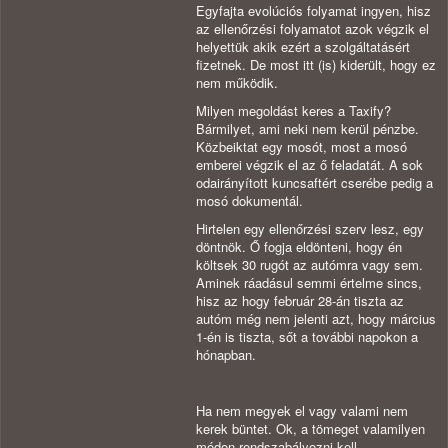
Egyfajta evolúciós folyamat ingyen, hisz
az ellenőrzési folyamatot azok végzik el
helyettük akik ezért a szolgáltatásért
fizetnek. De most itt (is) kiderült, hogy ez
nem működik.
Milyen megoldást keres a Taxify?
Bármilyet, ami neki nem kerül pénzbe.
Közbeiktat egy mosót, most a mosó
emberei végzik el az ő feladatát. A sok
odairányított kuncsaftért cserébe pedig a
mosó dokumentál.
Hirtelen egy ellenőrzési szerv lesz, egy
döntnök. Ő fogja eldönteni, hogy én
költsek 30 rugót az autómra vagy sem.
Aminek ráadásul semmi értelme sincs,
hisz az hogy február 28-án tiszta az
autóm még nem jelenti azt, hogy március
1-én is tiszta, sőt a további napokon a
hónapban.
Ha nem megyek el vagy valami nem
kerek büntet. Ok, a tömeget valamilyen
módon rendszabályozni kell.