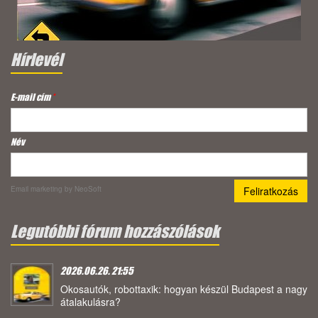
Hírlevél
E-mail cím
*
Név
Email marketing
by NeoSoft
Legutóbbi fórum hozzászólások
2026.06.26. 21:55
Okosautók, robottaxik: hogyan készül Budapest a nagy
átalakulásra?