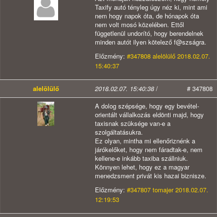
Taxify autó tényleg úgy néz ki, mint ami
nem hogy napok óta, de hónapok óta
nem volt mosó közelében. Ettől
függetlenül undorító, hogy berendelnek
minden autót ilyen kötelező f@szságra.
Előzmény:
#347808 alelölülő 2018.02.07.
15:40:37
alelölülő
2018.02.07. 15:40:38
/
# 347808
A dolog szépsége, hogy egy bevétel-
orientált vállalkozás eldönti majd, hogy
taxisnak szüksége van-e a
szolgáltatásukra.
Ez olyan, mintha mi ellenőriznénk a
járókelőket, hogy nem fáradtak-e, nem
kellene-e inkább taxiba szállniuk.
Könnyen lehet, hogy ez a magyar
menedzsment privát kis hazai biznisze.
Előzmény:
#347807 tomajer 2018.02.07.
12:19:53