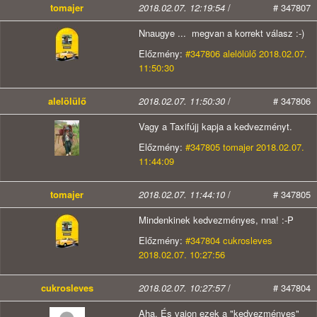
tomajer
2018.02.07. 12:19:54
/
# 347807
Nnaugye ... megvan a korrekt válasz :-)
Előzmény:
#347806 alelölülő 2018.02.07.
11:50:30
alelölülő
2018.02.07. 11:50:30
/
# 347806
Vagy a Taxifújj kapja a kedvezményt.
Előzmény:
#347805 tomajer 2018.02.07.
11:44:09
tomajer
2018.02.07. 11:44:10
/
# 347805
Mindenkinek kedvezményes, nna! :-P
Előzmény:
#347804 cukrosleves
2018.02.07. 10:27:56
cukrosleves
2018.02.07. 10:27:57
/
# 347804
Aha. És vajon ezek a "kedvezményes"