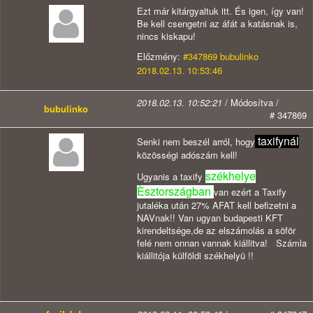
Ezt már kitárgyaltuk itt. És igen, így van!
Be kell csengetni az áfát a katásnak is,
nincs kiskapu!
Előzmény:
#347869 bubulinko
2018.02.13. 10:53:46
2018.02.13. 10:52:21
/ Módosítva /
bubulinko
# 347869
taxifynál
Senki nem beszél arról, hogy
közösségi adószám kell!
székhelye
Ugyanis a taxify
Èsztországban
van ezért a Taxify
jutaléka után 27% AFAT kell befizetni a
NAVnak!! Van ugyan budapesti KFT
kirendeltsége,de az elszámolás a söför
felé nem onnan vannak kiállitva! Számla
kiállitója külföldi székhelyü !!