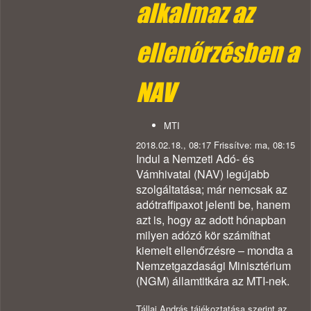
alkalmaz az
ellenőrzésben a
NAV
MTI
2018.02.18., 08:17 Frissítve: ma, 08:15
Indul a Nemzeti Adó- és
Vámhivatal (NAV) legújabb
szolgáltatása; már nemcsak az
adótraffipaxot jelenti be, hanem
azt is, hogy az adott hónapban
milyen adózó kör számíthat
kiemelt ellenőrzésre – mondta a
Nemzetgazdasági Minisztérium
(NGM) államtitkára az MTI-nek.
Tállai András tájékoztatása szerint az