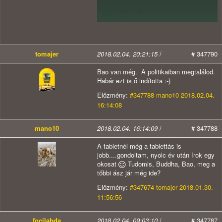
tomajer
2018.02.04. 20:21:15
/
# 347790
Bao van még. A politikaiban megtalálod.
Habár ezt is ő indította :-)
Előzmény:
#347788 mano10 2018.02.04.
16:14:08
mano10
2018.02.04. 16:14:09
/
# 347788
A tabletnél még a tablettás is
jobb....gondoltam, nyolc év után írok egy
okosat
Tudomis, Buddha, Bao, meg a
tőbbi ász jár még ide?
Előzmény:
#347674 tomajer 2018.01.30.
11:56:56
focilabda
2018.02.04. 09:03:10
/
# 347787