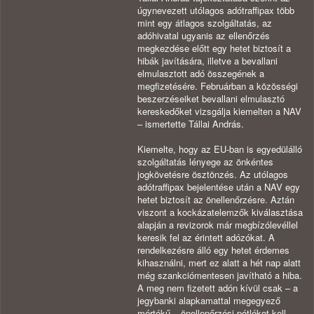
úgynevezett utólagos adótraffipax több
mint egy átlagos szolgáltatás, az
adóhivatal ugyanis az ellenőrzés
megkezdése előtt egy hetet biztosít a
hibák javítására, illetve a bevallani
elmulasztott adó összegének a
megfizetésére. Februárban a közösségi
beszerzéseiket bevallani elmulasztó
kereskedőket vizsgálja kiemelten a NAV
– ismertette Tállai András.
Kiemelte, hogy az EU-ban is egyedülálló
szolgáltatás lényege az önkéntes
jogkövetésre ösztönzés. Az utólagos
adótraffipax bejelentése után a NAV egy
hetet biztosít az önellenőrzésre. Aztán
viszont a kockázatelemzők kiválasztása
alapján a revizorok már megbízólevéllel
keresik fel az érintett adózókat. A
rendelkezésre álló egy hetet érdemes
kihasználni, mert ez alatt a hét nap alatt
még szankciómentesen javítható a hiba.
A meg nem fizetett adón kívül csak – a
jegybanki alapkamattal megegyező
mértékű – önellenőrzési pótlékot kell