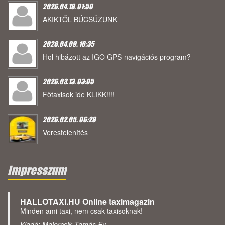
2026.04.18. 01:50
AKIKTŐL BÚCSÚZUNK
2026.04.09. 16:35
Hol hibázott az IGO GPS-navigációs program?
2026.03.13. 03:05
Főtaxisok ide KLIKK!!!!
2026.02.05. 06:28
Verestelenítés
Impresszum
HALLOTAXI.HU Online taximagazin
Minden ami taxi, nem csak taxisoknak!
Kiadó: Majercsik Tamás Ev.