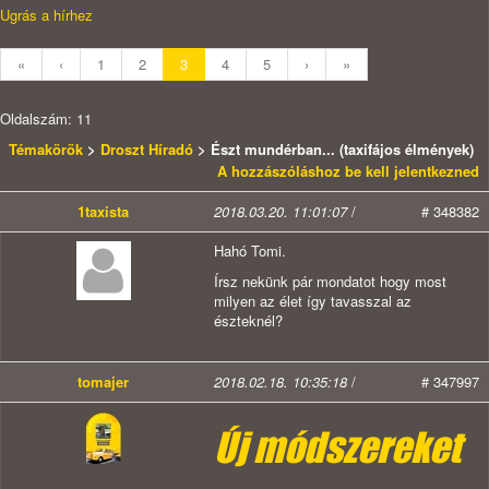
Ugrás a hírhez
«
‹
1
2
3
4
5
›
»
Oldalszám: 11
Témakörök
>
Droszt Híradó
> Észt mundérban... (taxifájos élmények)
A hozzászóláshoz be kell jelentkezned
1taxista
2018.03.20. 11:01:07
/
# 348382
Hahó Tomi.
Írsz nekünk pár mondatot hogy most
milyen az élet így tavasszal az
észteknél?
tomajer
2018.02.18. 10:35:18
/
# 347997
Új módszereket