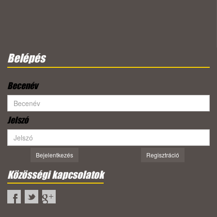
Belépés
Becenév
Jelszó
Bejelentkezés
Regisztráció
Közösségi kapcsolatok