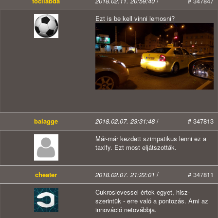
focilabda
2018.02.11. 20:59:40
/
# 347847
Ezt is be kell vinni lemosni?
balagge
2018.02.07. 23:31:48
/
# 347813
Már-már kezdett szimpatikus lenni ez a
taxify. Ezt most eljátszották.
cheater
2018.02.07. 21:22:01
/
# 347811
Cukroslevessel értek egyet, hisz-
szerintük - erre való a pontozás. Ami az
innováció netovábbja.