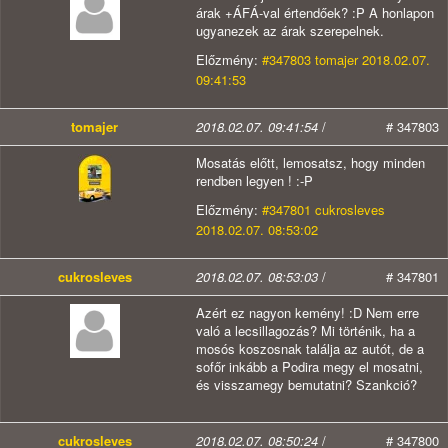
árak +ÁFÁ-val értendőek? :P A honlapon
ugyanezek az árak szerepelnek.
Előzmény:
#347803 tomajer 2018.02.07.
09:41:53
tomajer
2018.02.07. 09:41:54
/
# 347803
Mosatás előtt, lemosatsz, hogy minden
rendben legyen ! :-P
Előzmény:
#347801 cukrosleves
2018.02.07. 08:53:02
cukrosleves
2018.02.07. 08:53:03
/
# 347801
Azért ez nagyon kemény! :D Nem erre
való a lecsillagozás? Mi történik, ha a
mosós koszosnak találja az autót, de a
sofőr inkább a Podira megy el mosatni,
és visszamegy bemutatni? Szankció?
cukrosleves
2018.02.07. 08:50:24
/
# 347800