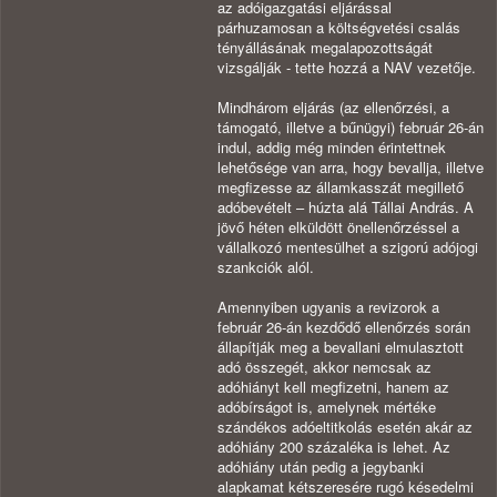
az adóigazgatási eljárással
párhuzamosan a költségvetési csalás
tényállásának megalapozottságát
vizsgálják - tette hozzá a NAV vezetője.
Mindhárom eljárás (az ellenőrzési, a
támogató, illetve a bűnügyi) február 26-án
indul, addig még minden érintettnek
lehetősége van arra, hogy bevallja, illetve
megfizesse az államkasszát megillető
adóbevételt – húzta alá Tállai András. A
jövő héten elküldött önellenőrzéssel a
vállalkozó mentesülhet a szigorú adójogi
szankciók alól.
Amennyiben ugyanis a revizorok a
február 26-án kezdődő ellenőrzés során
állapítják meg a bevallani elmulasztott
adó összegét, akkor nemcsak az
adóhiányt kell megfizetni, hanem az
adóbírságot is, amelynek mértéke
szándékos adóeltitkolás esetén akár az
adóhiány 200 százaléka is lehet. Az
adóhiány után pedig a jegybanki
alapkamat kétszeresére rugó késedelmi