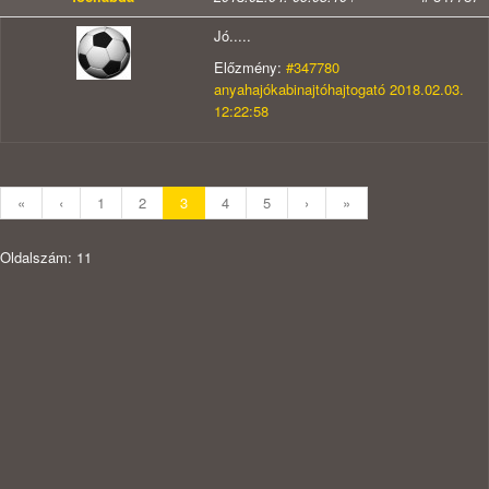
Jó.....
Előzmény:
#347780
anyahajókabinajtóhajtogató 2018.02.03.
12:22:58
«
‹
1
2
3
4
5
›
»
Oldalszám: 11