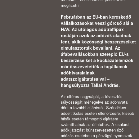
megfizetni.
Februárban az EU-ban kereskedő
vállalkozásokat veszi górcső alá a
NAV. Az utólagos adótraffipax
rostáján azok az adózók akadnak
fent, akik közösségi beszerzéseiket
elmulasztották bevallani. Az
áfabevallásokban szereplő EU-s
beszerzéseiket a kockázatelemzők
már összevetették a tagállamok
adóhivatalainak
adatszolgáltatásaival –
hangsúlyozta Tállai András.
Az eltérés nagyságát, a tévesztés
súlyosságát mérlegelve az adóhivatal
dönt a további eljárásról. Szándékos
adóeltitkolás esetén ellenőrzésre, kisebb
hibák esetén támogató eljárásra
számíthatnak az érintettek. A csalárd,
adókijátszást bűnszervezetten űző
adózók esetében a pénzügyi nyomozók