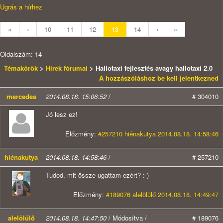
Ugrás a hírhez
«
‹
10
11
12
13
14
›
»
Oldalszám: 14
Témakörök
>
Hírek fórumai
> Hallotaxi fejlesztés avagy hallotaxi 2.0
A hozzászóláshoz be kell jelentkezned
mercedes
2014.08.18. 15:06:52
/
# 304010
Jó lesz ez!
Előzmény:
#257210 hiénakutya 2014.08.18. 14:58:46
hiénakutya
2014.08.18. 14:58:46
/
# 257210
Tudod, mit össze ugattam ezért? :-)
Előzmény:
#189076 alelölülő 2014.08.18. 14:49:47
alelölülő
2014.08.18. 14:47:50
/ Módosítva /
# 189076