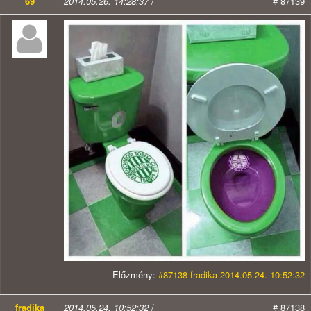
69
2014.05.26. 14:28:37
/
# 87139
Előzmény:
#87138 fradika 2014.05.24. 10:52:32
fradika
2014.05.24. 10:52:32
/
# 87138