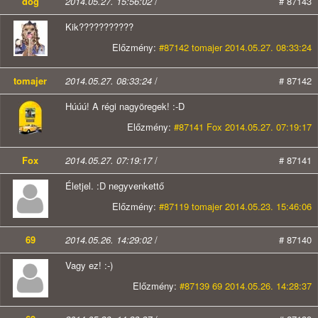
dog
2014.05.27. 15:56:02
/
# 87143
Kik???????????
Előzmény:
#87142 tomajer 2014.05.27. 08:33:24
tomajer
2014.05.27. 08:33:24
/
# 87142
Húúú! A régi nagyöregek! :-D
Előzmény:
#87141 Fox 2014.05.27. 07:19:17
Fox
2014.05.27. 07:19:17
/
# 87141
Életjel. :D negyvenkettő
Előzmény:
#87119 tomajer 2014.05.23. 15:46:06
69
2014.05.26. 14:29:02
/
# 87140
Vagy ez! :-)
Előzmény:
#87139 69 2014.05.26. 14:28:37