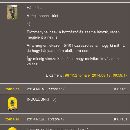
Hát izé...
A régi jobbnak tűnt...
:-)
Előzménynél csak a hozzászólás száma látszik, régen
megjelent a név is.
Arra még emlékszem 5-10 hozzászólásnál, hogy ki mit írt,
de hogy hányas szám alatt, arra nem.
Így mindig vissza kell nézni, hogy melyikre is válasz a
válasz.
Előzmény:
#87152 tomajer 2014.08.18. 09:58:17
tomajer
2014.08.18. 09:58:17
/
# 87152
INDULÚÚNK!!! :-)
tomajer
2014.07.26. 16:20:01
/
# 87151
Lassan, de bizonytalanul haladunk:-)