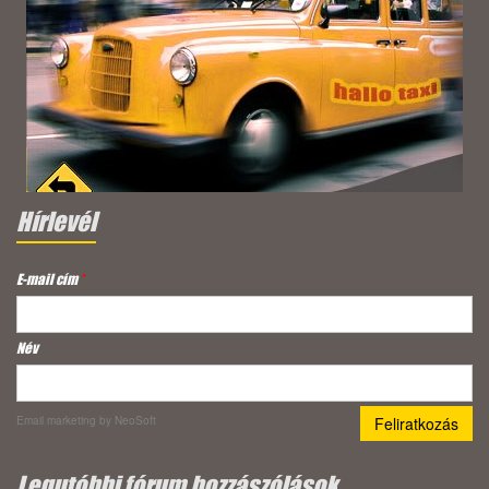
Hírlevél
E-mail cím
*
Név
Email marketing
by NeoSoft
Legutóbbi fórum hozzászólások