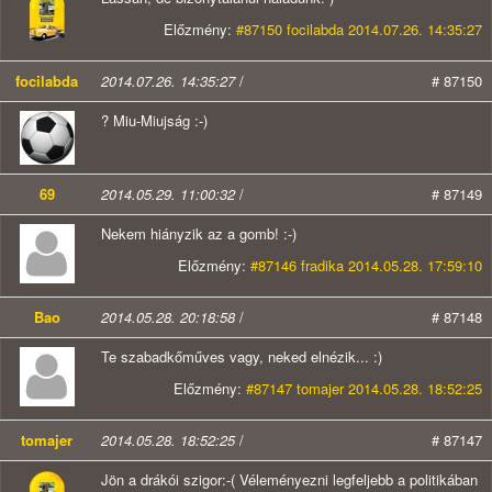
Előzmény:
#87150 focilabda 2014.07.26. 14:35:27
focilabda
2014.07.26. 14:35:27
/
# 87150
? Miu-Miujság :-)
69
2014.05.29. 11:00:32
/
# 87149
Nekem hiányzik az a gomb! :-)
Előzmény:
#87146 fradika 2014.05.28. 17:59:10
Bao
2014.05.28. 20:18:58
/
# 87148
Te szabadkőműves vagy, neked elnézik... :)
Előzmény:
#87147 tomajer 2014.05.28. 18:52:25
tomajer
2014.05.28. 18:52:25
/
# 87147
Jön a drákói szigor:-( Véleményezni legfeljebb a politikában