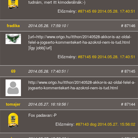
tudnám, mert itt kimoderálnák:-)
Előzmény:
#87145 69 2014.05.28. 17:40:51
fradika
2014.05.28. 17:59:10
/
# 87146
[url=http://www.origo.hu/itthon/20140528-akkor-is-az-oldal-
felel-a-jogserto-kommentekert-ha-azokrol-nem-is-tud.html
]Így jobb[/url]
Előzmény:
#87145 69 2014.05.28. 17:40:51
69
2014.05.28. 17:40:51
/
# 87145
http://www.origo.hu/itthon/20140528-akkor-is-az-oldal-felel-a-
jogserto-kommentekert-ha-azokrol-nem-is-tud.html
tomajer
2014.05.27. 16:19:56
/
# 87144
Fox padavan:-P
Előzmény:
#87143 dog 2014.05.27. 15:56:02