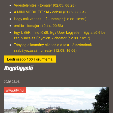
Verestelenítés - tomajer (02.05. 06:28)
A MINI MOBIL TITKAI - edbso (01.02. 08:04)
Hogy mik vannak...!? - tomajer (12.22. 18:52)
emillio - tomajer (12.14. 20:56)
Egy UBER mind fölött, Egy Uber kegyetlen, Egy a sötétbe
zár, bilincs az Egyetlen, - cheater (12.09. 16:17)
Tényleg alkotmány ellenes e a taxik létszámának
szabályozása? - cheater (12.09. 16:06)
Legfrissebb 100 Fórumtéma
Dugófigyelő
2026.08.08.
www.utv.hu