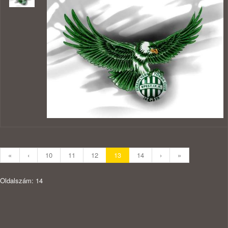
«
‹
10
11
12
13
14
›
»
Oldalszám: 14