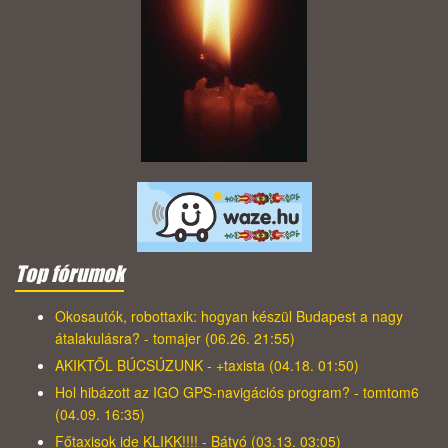
Top fórumok
Okosautók, robottaxik: hogyan készül Budapest a nagy
átalakulásra? - tomajer (06.26. 21:55)
AKIKTŐL BÚCSÚZUNK - +taxista (04.18. 01:50)
Hol hibázott az IGO GPS-navigációs program? - tomtom6
(04.09. 16:35)
Főtaxisok ide KLIKK!!!! - Bátyó (03.13. 03:05)