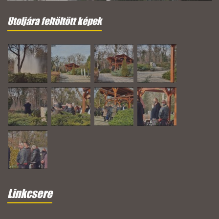
Utoljára feltöltött képek
Linkcsere