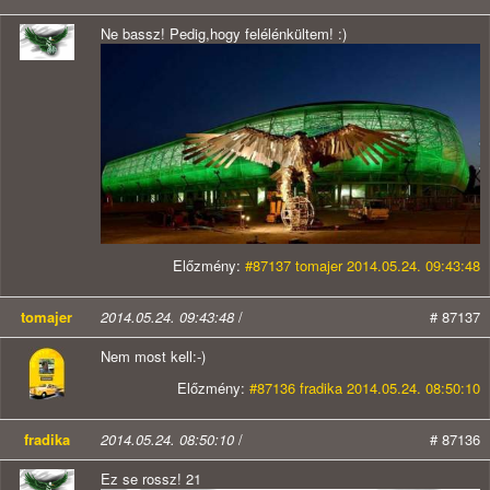
Ne bassz! Pedig,hogy felélénkültem! :)
Előzmény:
#87137 tomajer 2014.05.24. 09:43:48
tomajer
2014.05.24. 09:43:48
/
# 87137
Nem most kell:-)
Előzmény:
#87136 fradika 2014.05.24. 08:50:10
fradika
2014.05.24. 08:50:10
/
# 87136
Ez se rossz! 21