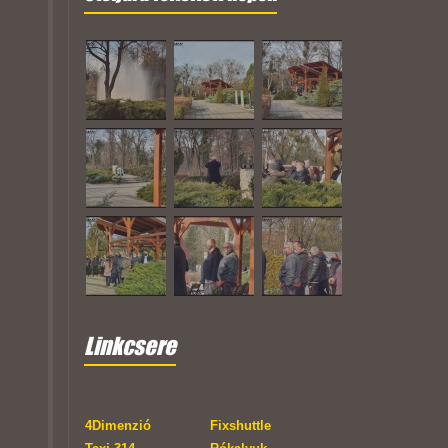
Linkcsere
4Dimenzió
Fixshuttle