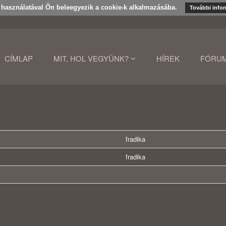
k használatával Ön beleegyezik a cookie-k alkalmazásába.
További info
CÍMLAP
MIT, HOL VEGYÜNK?
HÍREK
FÓRU
fradika
fradika