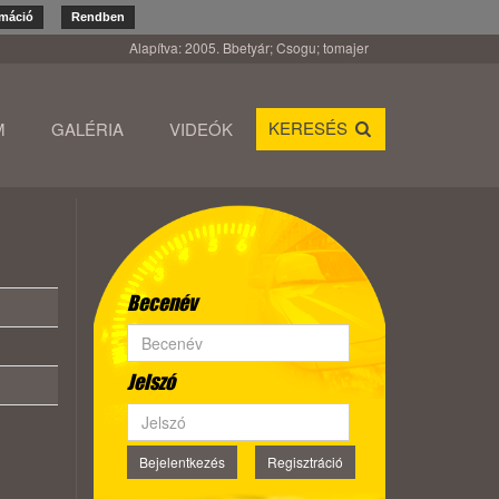
rmáció
Rendben
Alapítva: 2005. Bbetyár; Csogu; tomajer
KERESÉS
M
GALÉRIA
VIDEÓK
Becenév
Jelszó
Bejelentkezés
Regisztráció