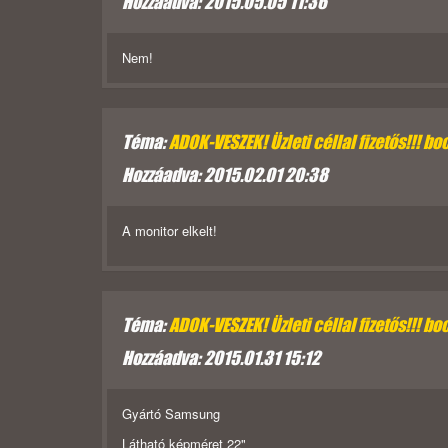
Hozzáadva: 2015.05.05 11:36
Nem!
Téma:
ADOK-VESZEK! Üzleti céllal fizetős!!! boc
Hozzáadva: 2015.02.01 20:38
A monitor elkelt!
Téma:
ADOK-VESZEK! Üzleti céllal fizetős!!! boc
Hozzáadva: 2015.01.31 15:12
Gyártó Samsung
Látható képméret 22"