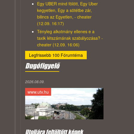
Egy UBER mind fölött, Egy Uber
kegyetlen, Egy a sötétbe zár,
bilincs az Egyetlen, - cheater
(12.09. 16:17)
Tényleg alkotmány ellenes e a
taxik létszámának szabályozása? -
cheater (12.09. 16:06)
Legfrissebb 100 Fórumtéma
Dugófigyelő
2026.08.09.
www.utv.hu
Utoljára feltöltött képek