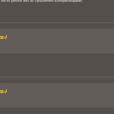
ra 45 perckor lesz az Újköztemető szóróparcellájában.
s:-)
s:-)