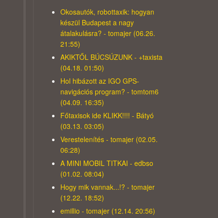
Okosautók, robottaxik: hogyan
készül Budapest a nagy
átalakulásra? - tomajer (06.26.
21:55)
AKIKTŐL BÚCSÚZUNK - +taxista
(04.18. 01:50)
Hol hibázott az IGO GPS-
navigációs program? - tomtom6
(04.09. 16:35)
Főtaxisok ide KLIKK!!!! - Bátyó
(03.13. 03:05)
Verestelenítés - tomajer (02.05.
06:28)
A MINI MOBIL TITKAI - edbso
(01.02. 08:04)
Hogy mik vannak...!? - tomajer
(12.22. 18:52)
emillio - tomajer (12.14. 20:56)