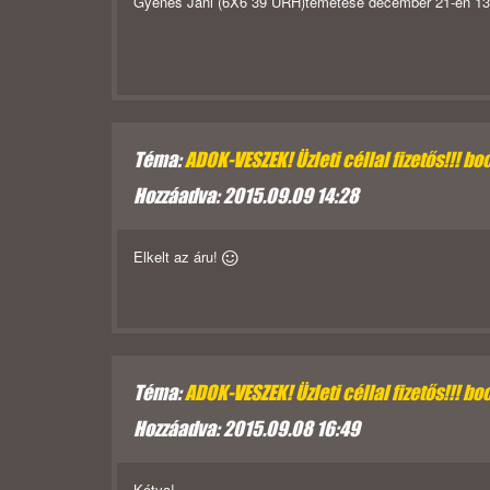
Gyenes Jani (6X6 39 URH)temetése december 21-én 13 ó
Téma:
ADOK-VESZEK! Üzleti céllal fizetős!!! boc
Hozzáadva: 2015.09.09 14:28
Elkelt az áru!
Téma:
ADOK-VESZEK! Üzleti céllal fizetős!!! boc
Hozzáadva: 2015.09.08 16:49
Kótya!