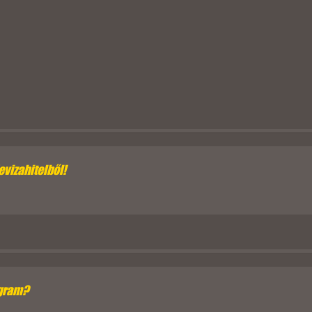
evizahitelből!
ogram?