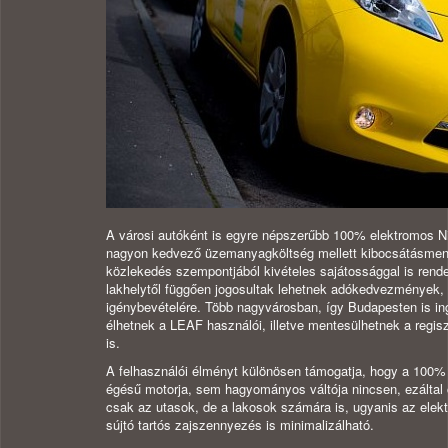
A városi autóként is egyre népszerűbb 100% elektromos N
nagyon kedvező üzemanyagköltség mellett kibocsátásmen
közlekedés szempontjából kivételes sajátossággal is rend
lakhelytől függően jogosultak lehetnek adókedvezmények,
igénybevételére. Több nagyvárosban, így Budapesten is ing
élhetnek a LEAF használói, illetve mentesülhetnek a regisz
is.
A felhasználói élményt különösen támogatja, hogy a 100
égésű motorja, sem hagyományos váltója nincsen, ezáltal 
csak az utasok, de a lakosok számára is, ugyanis az elek
sújtó tartós zajszennyezés is minimalizálható.