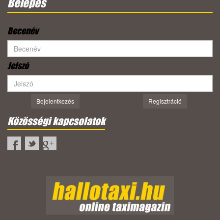
Belépés
Becenév
Jelszó
Bejelentkezés
Regisztráció
Közösségi kapcsolatok