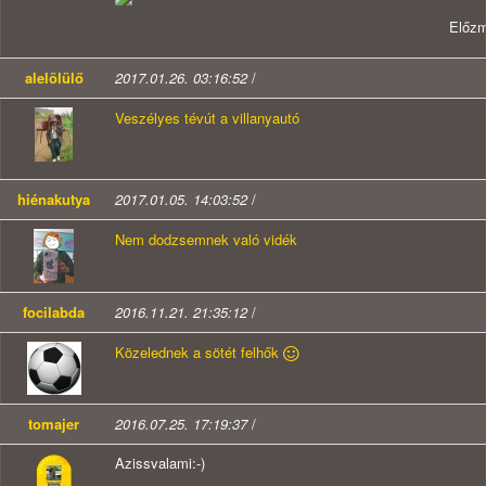
Előz
alelölülő
2017.01.26. 03:16:52
/
Veszélyes tévút a villanyautó
hiénakutya
2017.01.05. 14:03:52
/
Nem dodzsemnek való vidék
focilabda
2016.11.21. 21:35:12
/
Közelednek a sötét felhők
tomajer
2016.07.25. 17:19:37
/
Azissvalami:-)