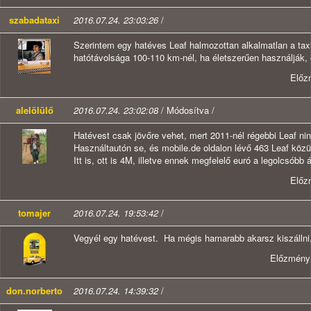
szabadataxi
2016.07.24. 23:03:26
/
Szerintem egy hatéves Leaf halmozottan alkalmatlan a tax
hatótávolsága 100-110 km-nél, ha életszerűen használják
Előz
alelölülő
2016.07.24. 23:02:08
/ Módosítva /
Hatévest csak jövőre vehet, mert 2011-nél régebbi Leaf ni
Használtautón se, és mobile.de oldalon lévő 463 Leaf közü
Itt is, ott is 4M, illetve ennek megfelelő euró a legolcsóbb á
Előz
tomajer
2016.07.24. 19:53:42
/
Vegyél egy hatévest. Ha mégis hamarabb akarsz kiszállni,
Előzmény
don.norberto
2016.07.24. 14:39:32
/