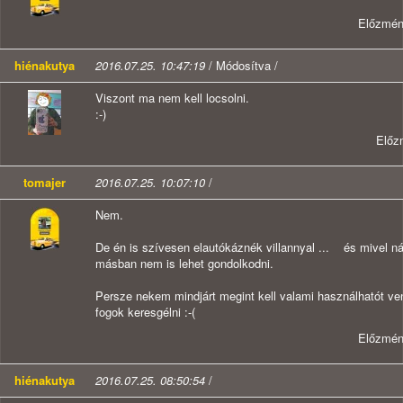
Előzmé
hiénakutya
2016.07.25. 10:47:19
/ Módosítva /
Viszont ma nem kell locsolni.
:-)
Előz
tomajer
2016.07.25. 10:07:10
/
Nem.
De én is szívesen elautókáznék villannyal ... és mivel nál
másban nem is lehet gondolkodni.
Persze nekem mindjárt megint kell valami használhatót v
fogok keresgélni :-(
Előzmé
hiénakutya
2016.07.25. 08:50:54
/