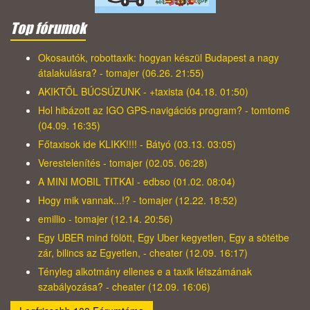
Top fórumok
Okosautók, robottaxik: hogyan készül Budapest a nagy
átalakulásra? - tomajer (06.26. 21:55)
AKIKTŐL BÚCSÚZUNK - +taxista (04.18. 01:50)
Hol hibázott az IGO GPS-navigációs program? - tomtom6
(04.09. 16:35)
Főtaxisok ide KLIKK!!!! - Bátyó (03.13. 03:05)
Verestelenítés - tomajer (02.05. 06:28)
A MINI MOBIL TITKAI - edbso (01.02. 08:04)
Hogy mik vannak...!? - tomajer (12.22. 18:52)
emillio - tomajer (12.14. 20:56)
Egy UBER mind fölött, Egy Uber kegyetlen, Egy a sötétbe
zár, bilincs az Egyetlen, - cheater (12.09. 16:17)
Tényleg alkotmány ellenes e a taxik létszámának
szabályozása? - cheater (12.09. 16:06)