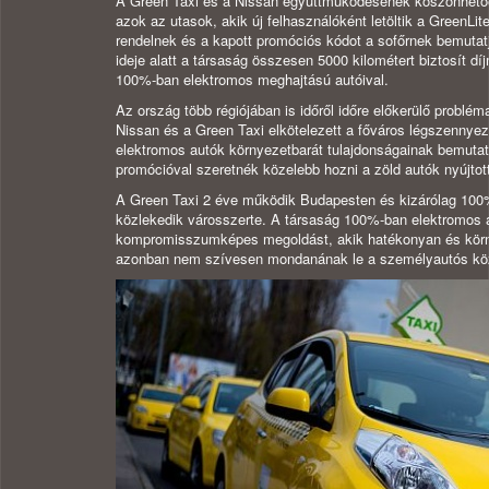
A Green Taxi és a Nissan együttműködésének köszönhető
azok az utasok, akik új felhasználóként letöltik a GreenLite
rendelnek és a kapott promóciós kódot a sofőrnek bemuta
ideje alatt a társaság összesen 5000 kilométert biztosít
100%-ban elektromos meghajtású autóival.
Az ország több régiójában is időről időre előkerülő problé
Nissan és a Green Taxi elkötelezett a főváros légszenny
elektromos autók környezetbarát tulajdonságainak bemutatá
promócióval szeretnék közelebb hozni a zöld autók nyújtot
A Green Taxi 2 éve működik Budapesten és kizárólag 100
közlekedik városszerte. A társaság 100%-ban elektromos 
kompromisszumképes megoldást, akik hatékonyan és körn
azonban nem szívesen mondanának le a személyautós köz