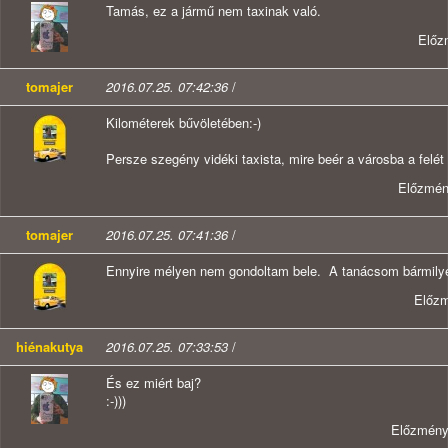
Tamás, ez a jármű nem taxinak való.
Előz
tomajer
2016.07.25. 07:42:36
/
Kilométerek bűvöletében:-)
Persze szegény vidéki taxista, mire beér a városba a felét 
Előzmé
tomajer
2016.07.25. 07:41:36
/
Ennyire mélyen nem gondoltam bele. A tanácsom bármilye
Előz
hiénakutya
2016.07.25. 07:33:53
/
És ez miért baj?
:-)))
Előzmén