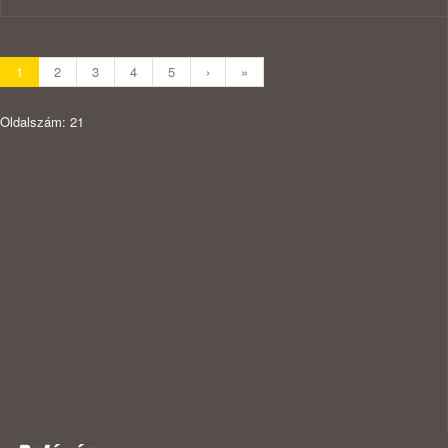
1
2
3
4
5
›
»
Oldalszám: 21