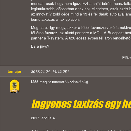
mondat, csak hogy nem igaz. Ezt a saját bőrén tapasztalt
legkritikusabb időpontban a taxisok ellenében, csak azért
az innovatív zöld cége mind a 13 és fél darab autójával 
bemutatkozás a taxispiacon.
Meg ha ez igy megy, akkor a többi fuvarszervező is nekiv
fél áron fuvaroz, az akció partnere a MOL. A Budapest taxi 
partner a T-system. A 6x6 egész évben fél áron rendelhető, 
Ez a jövő?
Előz
tomajer
2017.04.04. 14:49:08
/
Máá megint innovatívkodnak! :-)))
Ingyenes taxizás egy h
2017. április 4.