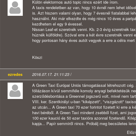
Külön elektormos autó topic nincs ezért ide írom.
A taxis rendeletben az van, hogy 10 évnél nem lehet időseb
is. Azt hiszem valami olyan, hogy 7 évesnél fiatalabbal 
használni. Aki már elkezdte és még nincs 10 éves a parip
kezdhetem el egy 9 évessel.
Nissan Leaf-et szeretnék venni. Kb. 2-3 évig szeretnék taxi
húznék külföldre). Szóval erre a két évre szeretnék venni e
hogy pontosan hány éves autót vegyek a erre a célra mer
Köszi
ezredes
2016.07.17. 21:11:23
/
A Green Taxi Európai Uniós támogatással létrehozott cég. 
fóliázáson kívül semmiféle komoly anyagi befektetésük ne
szerződésbontása a Greennel jogszerű volt, mivel nem tarto
VIII. ker. Szentkirályi u-ban "kiképzett", "viszgázott" taxi
az utcán... A Green taxi 70 ezer forintot fizetett ki erre a
havi béréből. A Green Taxi mindent zsebből fizet, ami jogo
100 ezer kaució és 50 ezer taxióra azonnal fizetendő. Kilé
kapja... Papír semmiről nincs. Próbálj meg becsületes lenn
Előz