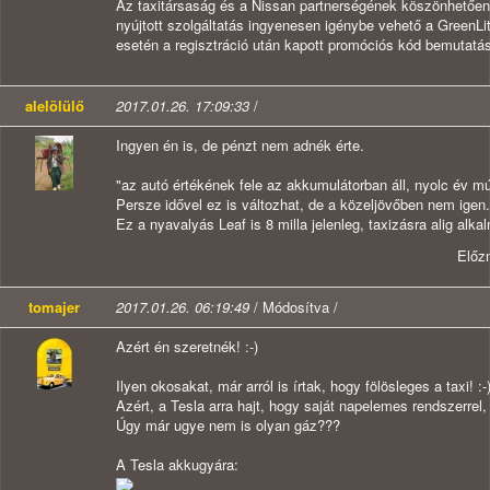
Az taxitársaság és a Nissan partnerségének köszönhetően
nyújtott szolgáltatás ingyenesen igénybe vehető a GreenLit
esetén a regisztráció után kapott promóciós kód bemutatás
alelölülő
2017.01.26. 17:09:33
/
Ingyen én is, de pénzt nem adnék érte.
"az autó értékének fele az akkumulátorban áll, nyolc év 
Persze idővel ez is változhat, de a közeljövőben nem igen.
Ez a nyavalyás Leaf is 8 milla jelenleg, taxizásra alig alka
Előz
tomajer
2017.01.26. 06:19:49
/ Módosítva /
Azért én szeretnék! :-)
Ilyen okosakat, már arról is írtak, hogy fölösleges a taxi! :-
Azért, a Tesla arra hajt, hogy saját napelemes rendszerrel,
Úgy már ugye nem is olyan gáz???
A Tesla akkugyára: