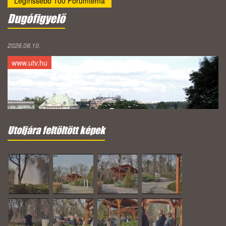
Legfrissebb 100 Fórumtéma
Dugófigyelő
2026.08.10.
www.utv.hu
Utoljára feltöltött képek