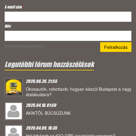
E-mail cím
*
Név
Email marketing
by NeoSoft
Legutóbbi fórum hozzászólások
2026.06.26. 21:55
Okosautók, robottaxik: hogyan készül Budapest a nagy
átalakulásra?
2026.04.18. 01:50
AKIKTŐL BÚCSÚZUNK
2026.04.09. 16:35
Hol hibázott az IGO GPS-navigációs program?