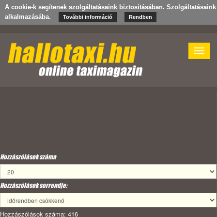
A cookie-k segítenek szolgáltatásaink biztosításában. Szolgáltatásain
alkalmazásába.
További információ
Rendben
Toggle
naviga
Hozzászólások száma
Hozzászólások sorrendje:
Hozzászólások száma: 416