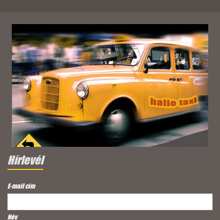
Hírlevél
E-mail cím
*
Név