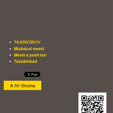
TAXISKÖNYV
Misibácsi meséi
Mesél a pesti taxi
Taxisblokád
A hír fóruma