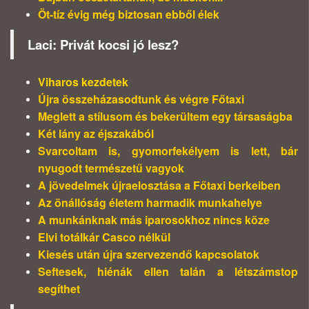
Öt-tíz évig még biztosan ebből élek
Laci: Privát kocsi jó lesz?
Viharos kezdetek
Újra összeházasodtunk és végre Főtaxi
Meglett a stílusom és bekerültem egy társaságba
Két lány az éjszakából
Svarcoltam is, gyomorfekélyem is lett, bár
nyugodt természetű vagyok
A jövedelmek újraelosztása a Főtaxi berkeiben
Az önállóság életem harmadik munkahelye
A munkánknak más iparosokhoz nincs köze
Elvi totálkár Casco nélkül
Kiesés után újra szervezendő kapcsolatok
Seftesek, hiénák ellen talán a létszámstop
segíthet