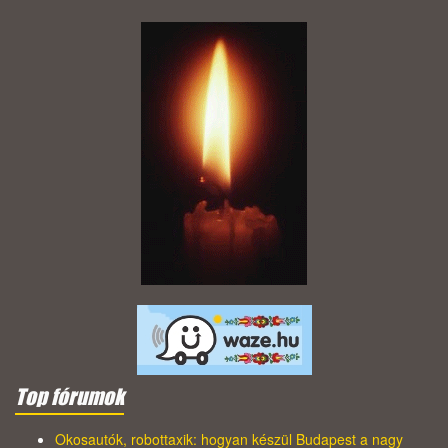
Top fórumok
Okosautók, robottaxik: hogyan készül Budapest a nagy