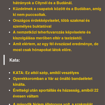
hátrányok a Citynél és a Budánál.
Küzdelmek a csapatok között és a Budában, amíg
ki nem puccsoltak.
Országos érdekképviselet, több szakmai és
személyes buktatóval
A nemzetközi teherfuvarozás képviselete és
kiszolgálása merőben eltér a taxizástól.
Amit elértem, az egy fél évszázad eredménye, de
most csak hónapokat látok előre.
Kata:
KATA: Ez attól szép, amitől veszélyes
Gyerekkoromban a Vár az önálló bandaéletet
kínálta.
Érettségi után sportállás és házasság, amiből 22
évesen váltam
A második férjem állatorvos volt, a szakmáját