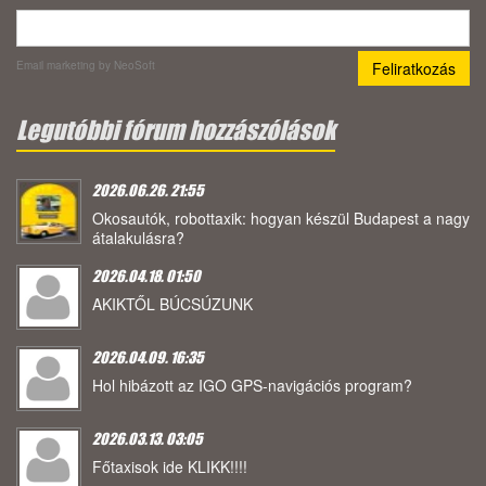
Email marketing
by NeoSoft
Legutóbbi fórum hozzászólások
2026.06.26. 21:55
Okosautók, robottaxik: hogyan készül Budapest a nagy
átalakulásra?
2026.04.18. 01:50
AKIKTŐL BÚCSÚZUNK
2026.04.09. 16:35
Hol hibázott az IGO GPS-navigációs program?
2026.03.13. 03:05
Főtaxisok ide KLIKK!!!!