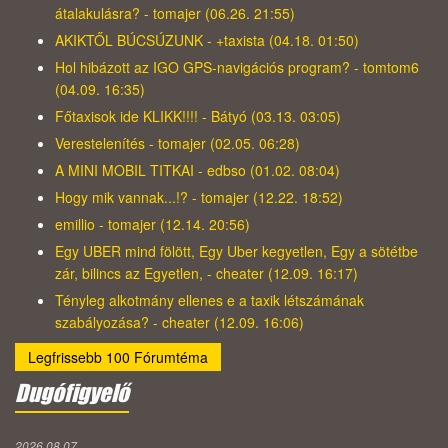
átalakulásra? - tomajer (06.26. 21:55)
AKIKTŐL BÚCSÚZUNK - +taxista (04.18. 01:50)
Hol hibázott az IGO GPS-navigációs program? - tomtom6
(04.09. 16:35)
Főtaxisok ide KLIKK!!!! - Bátyó (03.13. 03:05)
Verestelenítés - tomajer (02.05. 06:28)
A MINI MOBIL TITKAI - edbso (01.02. 08:04)
Hogy mik vannak...!? - tomajer (12.22. 18:52)
emillio - tomajer (12.14. 20:56)
Egy UBER mind fölött, Egy Uber kegyetlen, Egy a sötétbe
zár, bilincs az Egyetlen, - cheater (12.09. 16:17)
Tényleg alkotmány ellenes e a taxik létszámának
szabályozása? - cheater (12.09. 16:06)
Legfrissebb 100 Fórumtéma
Dugófigyelő
2026.08.07.