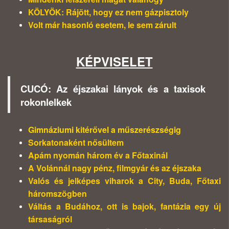
KÖLYÖK: Rájött, hogy ez nem gázpisztoly
Volt már hasonló esetem, le sem zárult
KÉPVISELET
CUCÓ
: Az éjszakai lányok és a taxisok
rokonlelkek
Gimnáziumi kitérővel a műszerészségig
Sorkatonaként nősültem
Apám nyomán három év a Főtaxinál
A Volánnál nagy pénz, filmgyár és az éjszaka
Valós és jelképes viharok a City, Buda, Főtaxi
háromszögben
Váltás a Budához, ott is bajok, fantázia egy új
társaságról