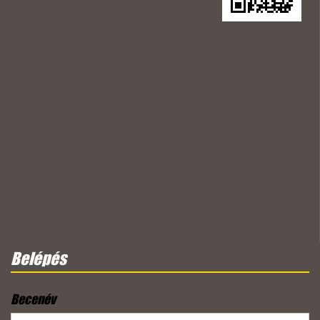
Belépés
Becenév