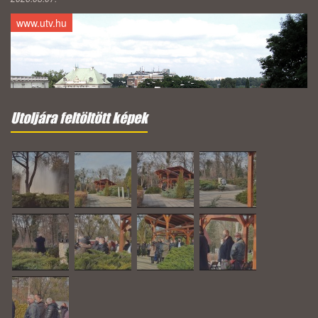
www.utv.hu
Utoljára feltöltött képek