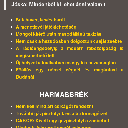
Jóska: Mindenből ki lehet ásni valamit
Sok haver, kevés barát
A menetlevél játéklehetőség
Mongol kitérő után másodállású taxizás
Nem csak a hazudósban dolgoztunk saját zsebre
A rádióengedélyig a modern rabszolgaság is
megismerhető lett
Új helyzet a főállásban és egy kis házasságtan
Főállás egy német cégnél és magántaxi a
Budánál
HÁRMASBRÉK
Nem kell mindjárt csikágót rendezni
További gázpisztolyok és a biztonságérzet
GÁBOR: Kivett egy gázpisztolyt a zsebéből
Mindenki felszereli magát valahogy