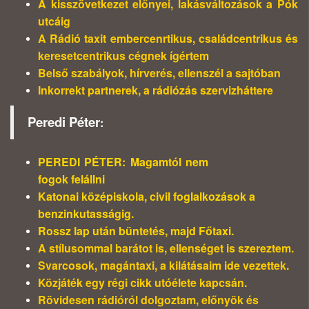
A kisszövetkezet előnyei, lakásváltozások a Pók
utcáig
A Rádió taxit embercenrtikus, családcentrikus és
keresetcentrikus cégnek ígértem
Belső szabályok, hírverés, ellenszél a sajtóban
Inkorrekt partnerek, a rádiózás szervizháttere
Peredi Péter
:
PEREDI PÉTER: Magamtól nem
fogok felállni
Katonai középiskola, civil foglalkozások a
benzinkutasságig.
Rossz lap után büntetés, majd Főtaxi.
A stílusommal barátot is, ellenséget is szereztem.
Svarcosok, magántaxi, a kilátásaim ide vezettek.
Közjáték egy régi cikk utóélete kapcsán.
Rövidesen rádióról dolgoztam, előnyök és