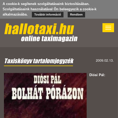
A cookie-k segítenek szolgáltatásaink biztosításában.
Szolgáltatásaink használatával Ön beleegyezik a cookie-k
alkalmazásába.
További információ
Rendben
Toggle
naviga
Taxiskönyv tartalomjegyzék
2009.02.13.
Diósi Pál: