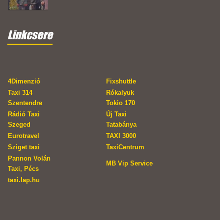
Linkcsere
4Dimenzió
Fixshuttle
Taxi 314
Rókalyuk
Szentendre
Tokio 170
Rádió Taxi
Új Taxi
Szeged
Tatabánya
Eurotravel
TAXI 3000
Sziget taxi
TaxiCentrum
Pannon Volán
MB Vip Service
Taxi, Pécs
taxi.lap.hu