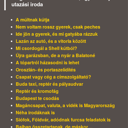
utazási iroda
A múltnak kútja
Nem voltam rossz gyerek, csak peches
Ide jön a gyerek, és mi gatyába rázzuk
Lazán az autó, és a vitorla között
Mi csordogál a Shell kútból?
Újra garázsban, de a nyár a Balatoné
A tópartról házasodni is lehet
Oroszlán- és portaszelídítés
Csapat vagy cég a címszolgáltató?
Buda taxi, reptér és pályaudvar
Reptér és kromofág
Budapest te csodás
Magáncsapat, valuta, a vidék is Magyarország
Néha irodáknak is
Siófok, Földvár, adódnak furcsa feladatok is
Bajban összetartanak, de máskor....