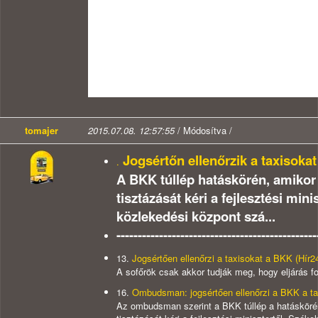
tomajer
2015.07.08. 12:57:55
/ Módosítva /
Jogsértőn ellenőrzik a taxisokat
.
A BKK túllép hatáskörén, amikor 
tisztázását kéri a fejlesztési min
közlekedési központ szá...
-----------------------------------------------
13.
Jogsértően ellenőrzi a taxisokat a BKK
(Hír2
A sofőrök csak akkor tudják meg, hogy eljárás f
16.
Ombudsman: jogsértően ellenőrzi a BKK a ta
Az ombudsman szerint a BKK túllép a hatáskörén