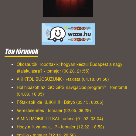
Top fórumok
Okosautók, robottaxik: hogyan készül Budapest a nagy
átalakulásra? - tomajer (06.26. 21:55)
AKIKTŐL BÚCSÚZUNK - +taxista (04.18. 01:50)
Hol hibázott az IGO GPS-navigációs program? - tomtom6
(04.09. 16:35)
Főtaxisok ide KLIKK!!!! - Bátyó (03.13. 03:05)
Verestelenítés - tomajer (02.05. 06:28)
A MINI MOBIL TITKAI - edbso (01.02. 08:04)
Hogy mik vannak...!? - tomajer (12.22. 18:52)
emillio - tomajer (12.14. 20:56)