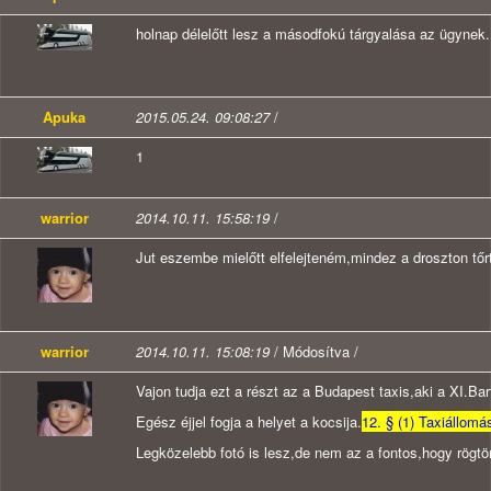
holnap délelőtt lesz a másodfokú tárgyalása az ügynek.
Apuka
2015.05.24. 09:08:27
/
1
warrior
2014.10.11. 15:58:19
/
Jut eszembe mielőtt elfelejteném,mindez a droszton tőr
warrior
2014.10.11. 15:08:19
/ Módosítva /
Vajon tudja ezt a részt az a Budapest taxis,aki a XI.Bart
Egész éjjel fogja a helyet a kocsija.
12. § (1) Taxiállom
Legközelebb fotó is lesz,de nem az a fontos,hogy rögtö