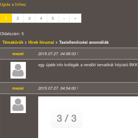
Ugrás a hírhez
1
2
3
4
5
›
»
Oldalszám: 5
Témakörök
>
Hírek fórumai
> Taxiellenőrzési anomáliák
mezei
2015.07.27. 04:56:03
/
egy újabb info kollégák a rendőri tematikát folytató BKK 
mezei
2015.07.27. 04:54:00
/