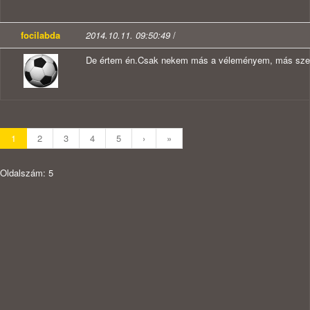
focilabda
2014.10.11. 09:50:49
/
De értem én.Csak nekem más a véleményem, más szem
1
2
3
4
5
›
»
Oldalszám: 5