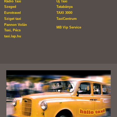
Rádió Taxi
Új Taxi
Szeged
Tatabánya
Eurotravel
TAXI 3000
Sziget taxi
TaxiCentrum
Pannon Volán
MB Vip Service
Taxi, Pécs
taxi.lap.hu