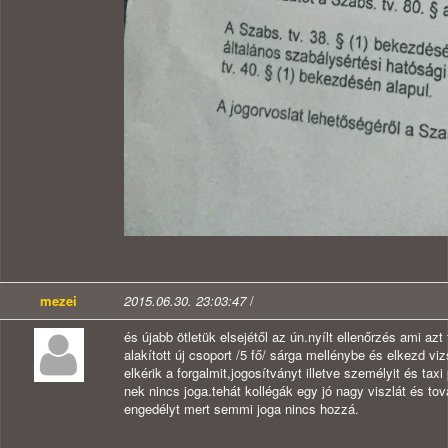
mezei
2015.06.30. 23:03:47
/
és újabb ötletük elsejétől az ún.nyílt ellenőrzés ami az
alakított új csoport /5 fő/ sárga mellénybe és elkezd vi
elkérik a forgalmit,jogosítványt illetve személyit és t
nek nincs joga.tehát kollégák egy jó nagy viszlát és t
engedélyt mert semmi joga nincs hozzá.