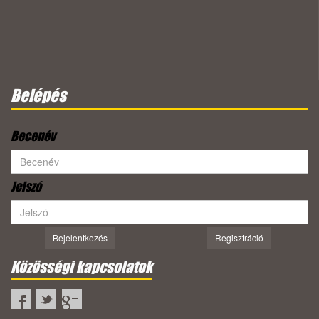
Belépés
Becenév
Jelszó
Bejelentkezés
Regisztráció
Közösségi kapcsolatok