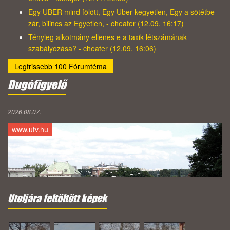
Egy UBER mind fölött, Egy Uber kegyetlen, Egy a sötétbe
zár, bilincs az Egyetlen, - cheater (12.09. 16:17)
Tényleg alkotmány ellenes e a taxik létszámának
szabályozása? - cheater (12.09. 16:06)
Legfrissebb 100 Fórumtéma
Dugófigyelő
2026.08.07.
www.utv.hu
Utoljára feltöltött képek