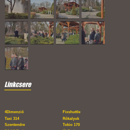
Linkcsere
4Dimenzió
Fixshuttle
Taxi 314
Rókalyuk
Szentendre
Tokio 170