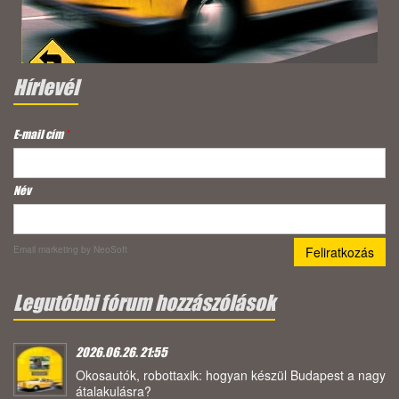
Hírlevél
E-mail cím
*
Név
Email marketing
by NeoSoft
Legutóbbi fórum hozzászólások
2026.06.26. 21:55
Okosautók, robottaxik: hogyan készül Budapest a nagy
átalakulásra?