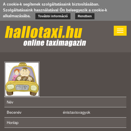
A cookie-k segítenek szolgáltatásaink biztosításában.
Szolgáltatásaink használatával Ön beleegyezik a cookie-k
alkalmazásába.
További információ
Rendben
Toggle
naviga
Név
Becenév
énistaxisvagyok
Honlap