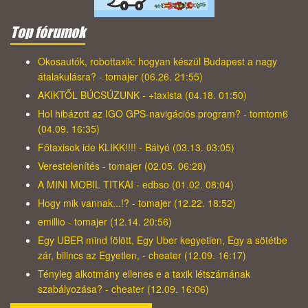
Top fórumok
Okosautók, robottaxik: hogyan készül Budapest a nagy
átalakulásra? - tomajer (06.26. 21:55)
AKIKTŐL BÚCSÚZUNK - +taxista (04.18. 01:50)
Hol hibázott az IGO GPS-navigációs program? - tomtom6
(04.09. 16:35)
Főtaxisok ide KLIKK!!!! - Bátyó (03.13. 03:05)
Verestelenítés - tomajer (02.05. 06:28)
A MINI MOBIL TITKAI - edbso (01.02. 08:04)
Hogy mik vannak...!? - tomajer (12.22. 18:52)
emillio - tomajer (12.14. 20:56)
Egy UBER mind fölött, Egy Uber kegyetlen, Egy a sötétbe
zár, bilincs az Egyetlen, - cheater (12.09. 16:17)
Tényleg alkotmány ellenes e a taxik létszámának
szabályozása? - cheater (12.09. 16:06)