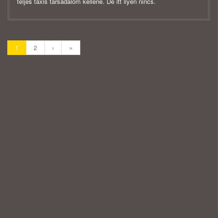
teljes taxis társadalom kellene. De itt ilyen nincs.
1
2
›
»