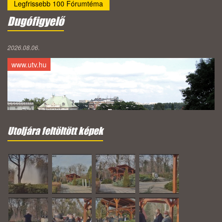
Legfrissebb 100 Fórumtéma
Dugófigyelő
2026.08.06.
www.utv.hu
Utoljára feltöltött képek