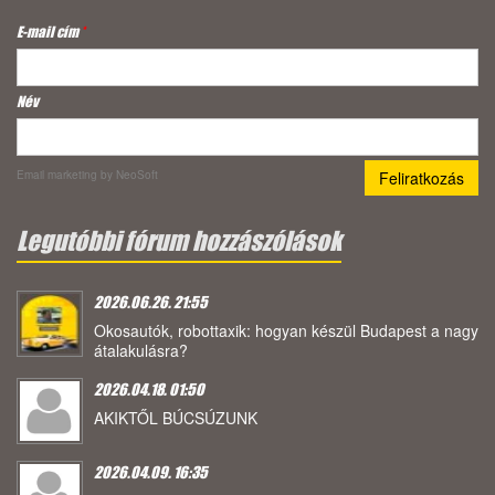
E-mail cím
*
Név
Email marketing
by NeoSoft
Legutóbbi fórum hozzászólások
2026.06.26. 21:55
Okosautók, robottaxik: hogyan készül Budapest a nagy
átalakulásra?
2026.04.18. 01:50
AKIKTŐL BÚCSÚZUNK
2026.04.09. 16:35