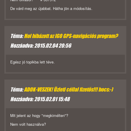
De várd meg az újabbat. Hátha jön a módosítás.
Téma:
Hol hibázott az IGO GPS-navigációs program?
Hozzáadva: 2015.02.04 20:56
Egész jó topikba lett téve.
Téma:
ADOK-VESZEK! Üzleti céllal fizetős!!! bocs:-)
Hozzáadva: 2015.02.01 15:48
Mit jelent az hogy "megkimélten"?
Nem volt használva?