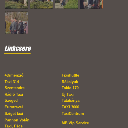
Linkcsere
4Dimenzió
Fixshuttle
Taxi 314
Rókalyuk
Szentendre
Tokio 170
Rádió Taxi
Új Taxi
Szeged
Tatabánya
Eurotravel
TAXI 3000
Sziget taxi
TaxiCentrum
Pannon Volán
MB Vip Service
Taxi, Pécs