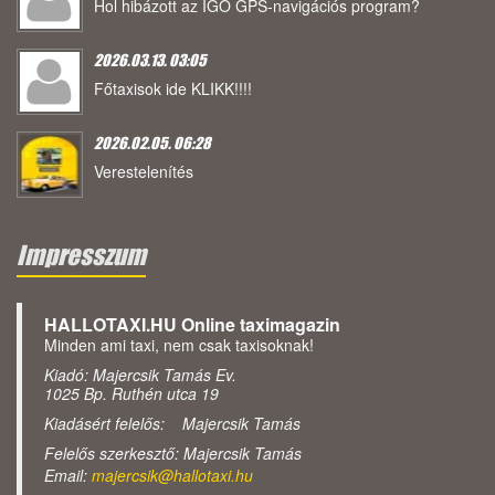
Hol hibázott az IGO GPS-navigációs program?
2026.03.13. 03:05
Főtaxisok ide KLIKK!!!!
2026.02.05. 06:28
Verestelenítés
Impresszum
HALLOTAXI.HU Online taximagazin
Minden ami taxi, nem csak taxisoknak!
Kiadó: Majercsik Tamás Ev.
1025 Bp. Ruthén utca 19
Kiadásért felelős: Majercsik Tamás
Felelős szerkesztő: Majercsik Tamás
Email:
majercsik@hallotaxi.hu