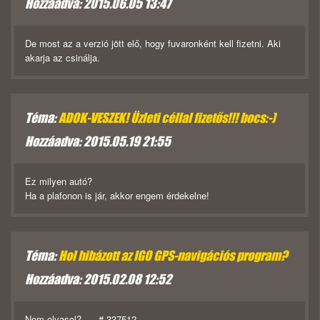
Hozzáadva: 2015.06.05 13:47
De most az a verzió jött elő, hogy fuvaronként kell fizetni. Aki
akarja az csinálja.
Téma:
ADOK-VESZEK! Üzleti céllal fizetős!!! bocs:-)
Hozzáadva: 2015.05.19 21:55
Ez milyen autó?
Ha a plafonon is jár, akkor engem érdekelne!
Téma:
Hol hibázott az IGO GPS-navigációs program?
Hozzáadva: 2015.02.08 12:52
Nem olvasol? # 337512