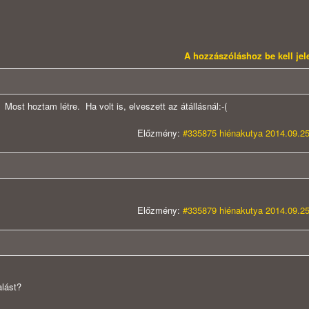
A hozzászóláshoz be kell je
Most hoztam létre. Ha volt is, elveszett az átállásnál:-(
Előzmény:
#335875 hiénakutya 2014.09.25
Előzmény:
#335879 hiénakutya 2014.09.25
alást?