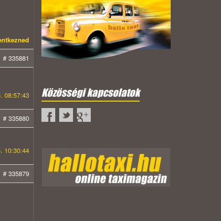
lentkezned
# 335881
Közösségi kapcsolatok
. 08:57:43
# 335880
. 10:30:44
# 335879