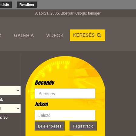
rmáció
Rendben
Alapítva: 2005. Bbetyár; Csogu; tomajer
KERESÉS
M
GALÉRIA
VIDEÓK
Becenév
e:
Jelszó
: 86
Bejelentkezés
Regisztráció