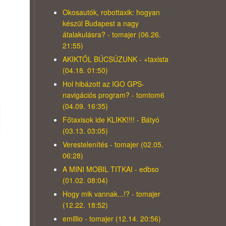
Okosautók, robottaxik: hogyan
készül Budapest a nagy
átalakulásra? - tomajer (06.26.
21:55)
AKIKTŐL BÚCSÚZUNK - +taxista
(04.18. 01:50)
Hol hibázott az IGO GPS-
navigációs program? - tomtom6
(04.09. 16:35)
Főtaxisok ide KLIKK!!!! - Bátyó
(03.13. 03:05)
Verestelenítés - tomajer (02.05.
06:28)
A MINI MOBIL TITKAI - edbso
(01.02. 08:04)
Hogy mik vannak...!? - tomajer
(12.22. 18:52)
emillio - tomajer (12.14. 20:56)