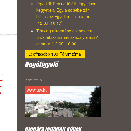
Egy UBER mind fölött, Egy Uber
kegyetlen, Egy a sötétbe zár,
bilincs az Egyetlen, - cheater
(12.09. 16:17)
Tényleg alkotmány ellenes e a
taxik létszámának szabályozása? -
cheater (12.09. 16:06)
Legfrissebb 100 Fórumtéma
Dugófigyelő
2026.08.07.
www.utv.hu
Utoljára feltöltött képek