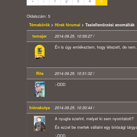
«
‹
1
2
3
4
5
Oldalszám: 5
Témakörök
>
Hírek fórumai
> Taxiellenőrzési anomáliák
tomajer
2014.09.25. 10:59:27
/
Én is úgy emlékeztem, hogy létezett, de nem. 
Rita
2014.09.25. 10:51:32
/
:-DDD
hiénakutya
2014.09.25. 10:30:44
/
A nyugta szerint, melyet ki sem nyomtatott?
És ezzel be mertek vállalni egy bírósági tárgy
:-DDD