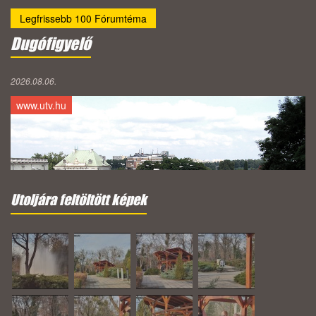
Legfrissebb 100 Fórumtéma
Dugófigyelő
2026.08.06.
www.utv.hu
Utoljára feltöltött képek