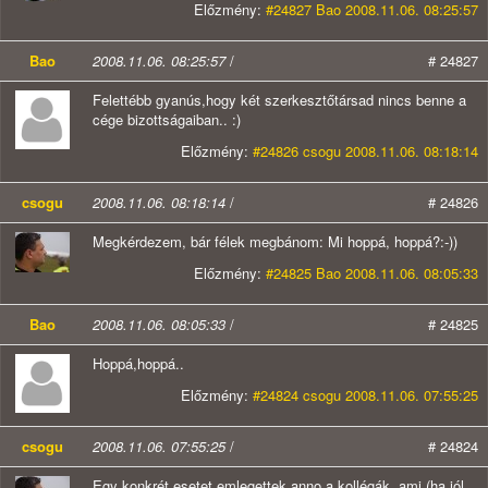
Előzmény:
#24827 Bao 2008.11.06. 08:25:57
Bao
2008.11.06. 08:25:57
/
# 24827
Felettébb gyanús,hogy két szerkesztőtársad nincs benne a
cége bizottságaiban.. :)
Előzmény:
#24826 csogu 2008.11.06. 08:18:14
csogu
2008.11.06. 08:18:14
/
# 24826
Megkérdezem, bár félek megbánom: Mi hoppá, hoppá?:-))
Előzmény:
#24825 Bao 2008.11.06. 08:05:33
Bao
2008.11.06. 08:05:33
/
# 24825
Hoppá,hoppá..
Előzmény:
#24824 csogu 2008.11.06. 07:55:25
csogu
2008.11.06. 07:55:25
/
# 24824
Egy konkrét esetet emlegettek anno a kollégák, ami (ha jól