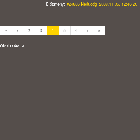
Előzmény:
#24806 Neduddgi 2008.11.05. 12:46:20
«
‹
2
3
4
5
6
›
»
Oldalszám: 9