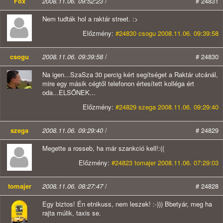
Fox
2008.11.06. 09:52:23
/
# 24831
Nem tudták hol a raktár street. :>
Előzmény:
#24830 csogu 2008.11.06. 09:39:58
csogu
2008.11.06. 09:39:58
/
# 24830
Na igen...SzaSza 30 percig kért segítséget a Raktár utcánál,
mire egy másik cégtől telefonon értesített kolléga ért
oda...ELSŐNEK...
Előzmény:
#24829 szega 2008.11.06. 09:29:40
szega
2008.11.06. 09:29:40
/
# 24829
Megette a rosseb, ha már szankció kell!:((
Előzmény:
#24823 tomajer 2008.11.06. 07:29:03
tomajer
2008.11.06. 08:27:47
/
# 24828
Egy biztos! Én etnikuss, nem leszek! :-))) Bbetyár, meg ha
rajta múlik, taxis se.