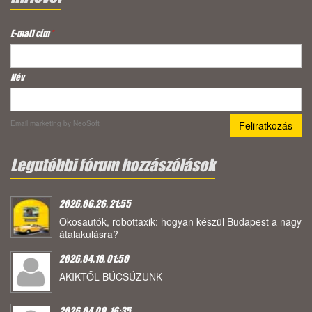
E-mail cím
*
Név
Email marketing
by NeoSoft
Legutóbbi fórum hozzászólások
2026.06.26. 21:55
Okosautók, robottaxik: hogyan készül Budapest a nagy
átalakulásra?
2026.04.18. 01:50
AKIKTŐL BÚCSÚZUNK
2026.04.09. 16:35