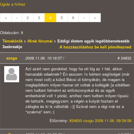
Ugrás a hírhez
«
‹
2
3
4
5
6
›
»
Oldalszám: 9
Témakörök
>
Hírek fórumai
> Eddigi életem egyik legdöbbenetesebb
3asbreakje
A hozzászóláshoz be kell jelentkezned
szega
2008.11.06. 10:16:57
/
# 24832
Azt azért nem gondolod, hogy ha ott lóg az 1 hét, akkor
hamarabb odaérnek? Én asszem 1x kértem segítséget (már
nem most volt) a külső Bécsi út környékén, de magam is
meglepődtem milyen hamar ott voltak a kollégák [a sötétben
nem tudtam felmérni az erőviszonyokat és az egyik
emberkénél volt 1 póráz, amihez nem tudtam milyen típusú
eb tartozik, megjegyzem: a végén a kutyát hoztam el
zálogba és ki is váltották :-)] Szóval nem a régi már ez a
"szakma" sem.:(
Előzmény:
#24830 csogu 2008.11.06. 09:39:58