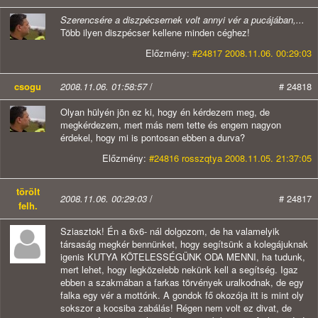
Szerencsére a diszpécsernek volt annyi vér a pucájában,...
Több ilyen diszpécser kellene minden céghez!
Előzmény:
#24817 2008.11.06. 00:29:03
csogu
2008.11.06. 01:58:57
/
# 24818
Olyan hülyén jön ez ki, hogy én kérdezem meg, de
megkérdezem, mert más nem tette és engem nagyon
érdekel, hogy mi is pontosan ebben a durva?
Előzmény:
#24816 rosszqtya 2008.11.05. 21:37:05
törölt
2008.11.06. 00:29:03
/
# 24817
felh.
Sziasztok! Én a 6x6- nál dolgozom, de ha valamelyik
társaság megkér bennünket, hogy segítsünk a kolegájuknak
igenis KUTYA KÖTELESSÉGÜNK ODA MENNI, ha tudunk,
mert lehet, hogy legközelebb nekünk kell a segítség. Igaz
ebben a szakmában a farkas törvények uralkodnak, de egy
falka egy vér a mottónk. A gondok fő okozója itt is mint oly
sokszor a kocsiba zabálás! Régen nem volt ez divat, de