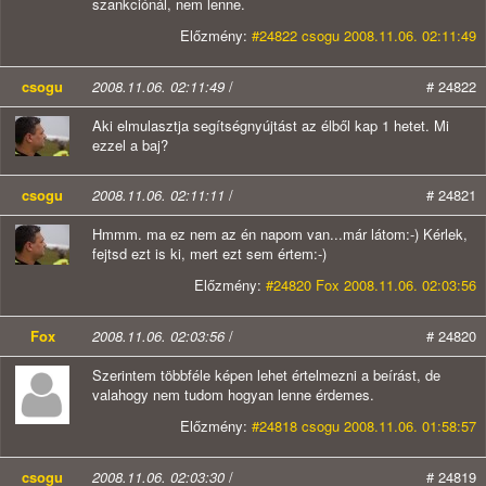
szankciónál, nem lenne.
Előzmény:
#24822 csogu 2008.11.06. 02:11:49
csogu
2008.11.06. 02:11:49
/
# 24822
Aki elmulasztja segítségnyújtást az élből kap 1 hetet. Mi
ezzel a baj?
csogu
2008.11.06. 02:11:11
/
# 24821
Hmmm. ma ez nem az én napom van...már látom:-) Kérlek,
fejtsd ezt is ki, mert ezt sem értem:-)
Előzmény:
#24820 Fox 2008.11.06. 02:03:56
Fox
2008.11.06. 02:03:56
/
# 24820
Szerintem többféle képen lehet értelmezni a beírást, de
valahogy nem tudom hogyan lenne érdemes.
Előzmény:
#24818 csogu 2008.11.06. 01:58:57
csogu
2008.11.06. 02:03:30
/
# 24819