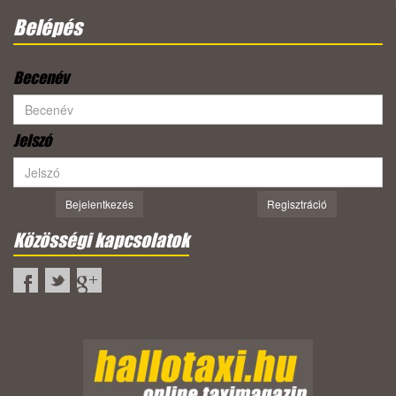
Belépés
Becenév
Jelszó
Bejelentkezés
Regisztráció
Közösségi kapcsolatok