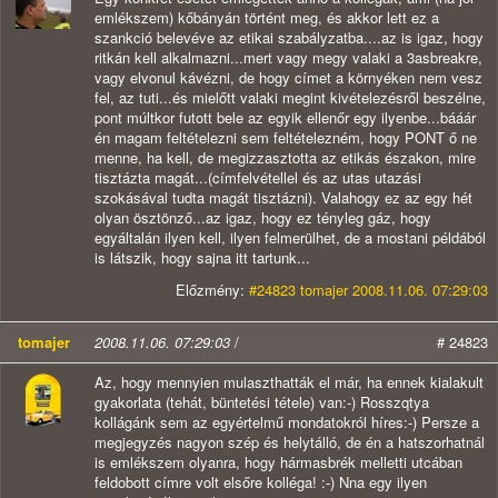
emlékszem) kőbányán történt meg, és akkor lett ez a
szankció belevéve az etikai szabályzatba....az is igaz, hogy
ritkán kell alkalmazni...mert vagy megy valaki a 3asbreakre,
vagy elvonul kávézni, de hogy címet a környéken nem vesz
fel, az tuti...és mielőtt valaki megint kivételezésről beszélne,
pont múltkor futott bele az egyik ellenőr egy ilyenbe...bááár
én magam feltételezni sem feltételezném, hogy PONT ő ne
menne, ha kell, de megizzasztotta az etikás északon, mire
tisztázta magát...(címfelvétellel és az utas utazási
szokásával tudta magát tisztázni). Valahogy ez az egy hét
olyan ösztönző...az igaz, hogy ez tényleg gáz, hogy
egyáltalán ilyen kell, ilyen felmerülhet, de a mostani példából
is látszik, hogy sajna itt tartunk...
Előzmény:
#24823 tomajer 2008.11.06. 07:29:03
tomajer
2008.11.06. 07:29:03
/
# 24823
Az, hogy mennyien mulaszthatták el már, ha ennek kialakult
gyakorlata (tehát, büntetési tétele) van:-) Rosszqtya
kollágánk sem az egyértelmű mondatokról híres:-) Persze a
megjegyzés nagyon szép és helytálló, de én a hatszorhatnál
is emlékszem olyanra, hogy hármasbrék melletti utcában
feldobott címre volt elsőre kolléga! :-) Nna egy ilyen