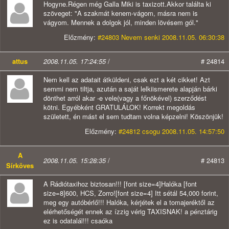
Hogyne.Régen még Galla Miki is taxizott.Akkor találta ki
szöveget: "A szakmát kenem-vágom, másra nem is
vágyom. Mennek a dolgok jól, minden lövésem gól."
Előzmény:
#24803 Nevem senki 2008.11.05. 06:30:38
attus
2008.11.05. 17:24:55
/
# 24814
Nem kell az adatait átküldeni, csak ezt a két cikket! Azt
semmi nem tiltja, azután a saját lelkiismerete alapján bárki
dönthet arról akar -e vele(vagy a főnökével) szerződést
kötni. Egyébként
GRATULÁLOK!
Korrekt megoldás
született, én mást el sem tudtam volna képzelni! Köszönjük!
Előzmény:
#24812 csogu 2008.11.05. 14:57:50
A
2008.11.05. 15:28:35
/
# 24813
Sírköves
A Rádiótaxihoz biztosan!!! [font size=4]Halóka [font
size=8]600, HCS, Zorro![font size=4] Itt sétál 54,000 forint,
meg egy autóbérlő!!! Halóka, kérjétek el a tomajeréktől az
elérhetőségét ennek az ízzig vérig TAXISNAK! a pénztárig
ez is odatalál!!! csaóka