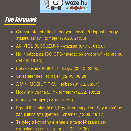
Top fórumok
Okosautók, robottaxik: hogyan készül Budapest a nagy
átalakulásra? - tomajer (06.26. 21:55)
AKIKTŐL BÚCSÚZUNK - +taxista (04.18. 01:50)
Hol hibázott az IGO GPS-navigációs program? - tomtom6
(04.09. 16:35)
Főtaxisok ide KLIKK!!!! - Bátyó (03.13. 03:05)
Verestelenítés - tomajer (02.05. 06:28)
A MINI MOBIL TITKAI - edbso (01.02. 08:04)
Hogy mik vannak...!? - tomajer (12.22. 18:52)
emillio - tomajer (12.14. 20:56)
Egy UBER mind fölött, Egy Uber kegyetlen, Egy a sötétbe
zár, bilincs az Egyetlen, - cheater (12.09. 16:17)
Tényleg alkotmány ellenes e a taxik létszámának
szabályozása? - cheater (12.09. 16:06)