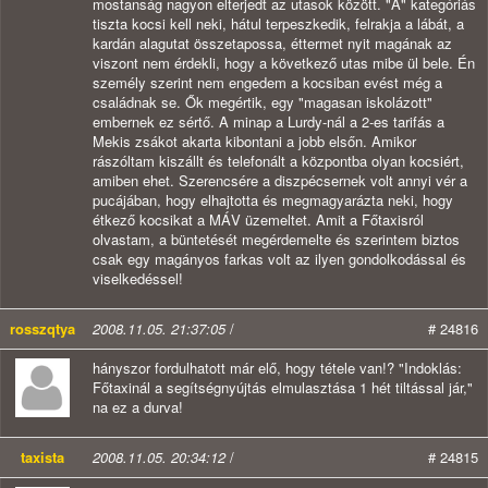
mostanság nagyon elterjedt az utasok között. "A" kategóriás
tiszta kocsi kell neki, hátul terpeszkedik, felrakja a lábát, a
kardán alagutat összetapossa, éttermet nyit magának az
viszont nem érdekli, hogy a következő utas mibe ül bele. Én
személy szerint nem engedem a kocsiban evést még a
családnak se. Ők megértik, egy "magasan iskolázott"
embernek ez sértő. A minap a Lurdy-nál a 2-es tarifás a
Mekis zsákot akarta kibontani a jobb elsőn. Amikor
rászóltam kiszállt és telefonált a központba olyan kocsiért,
amiben ehet. Szerencsére a diszpécsernek volt annyi vér a
pucájában, hogy elhajtotta és megmagyarázta neki, hogy
étkező kocsikat a MÁV üzemeltet. Amit a Főtaxisról
olvastam, a büntetését megérdemelte és szerintem biztos
csak egy magányos farkas volt az ilyen gondolkodással és
viselkedéssel!
rosszqtya
2008.11.05. 21:37:05
/
# 24816
hányszor fordulhatott már elő, hogy tétele van!? "Indoklás:
Főtaxinál a segítségnyújtás elmulasztása 1 hét tiltással jár,"
na ez a durva!
taxista
2008.11.05. 20:34:12
/
# 24815